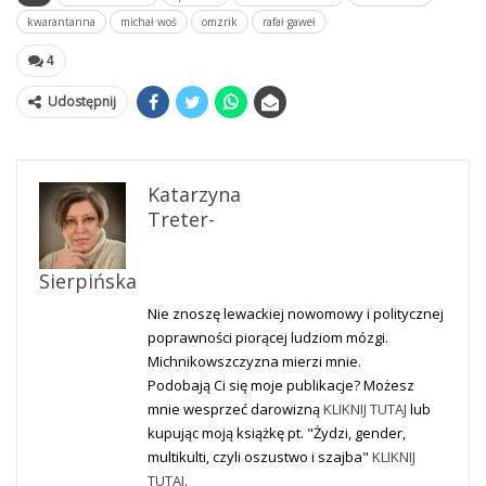
kwarantanna
michał woś
omzrik
rafał gaweł
4
Udostępnij
Katarzyna
Treter-
Sierpińska
Nie znoszę lewackiej nowomowy i politycznej
poprawności piorącej ludziom mózgi.
Michnikowszczyzna mierzi mnie.
Podobają Ci się moje publikacje? Możesz
mnie wesprzeć darowizną
KLIKNIJ TUTAJ
lub
kupując moją książkę pt. "Żydzi, gender,
multikulti, czyli oszustwo i szajba"
KLIKNIJ
TUTAJ
.