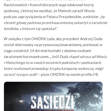
Rasistowskich i Ksenofobicznych wyprodukował teorię
spiskową, z której ma wynikać, że Matecki zaraził Wosia
podczas zaprzysiężenia w Pałacu Prezydenckim, a minister „
by
chronić głowę państwa przed kwarantanną oskarżył o zarażenie
leśników, z którymi się spotykał”
.
W związku z tym OMZRiK żąda, aby prezydent Andrzej Duda
został skierowany na przymusową kwarantannę, ponieważ w
ciągu ostatnich 14 dni miał kontakt z dwiema osobami
zarażonymi koronawirusem. „
Jeśli Duda złapał wirusa od Wosia
i Mateckiego to w swoich ostatnich podróżach i spotkaniach,
które realizował prowadząc krypto kampanię wyborczą, mógł
zarazić tysiące osób”
– pisze OMZRiK na swoim profilu FB.