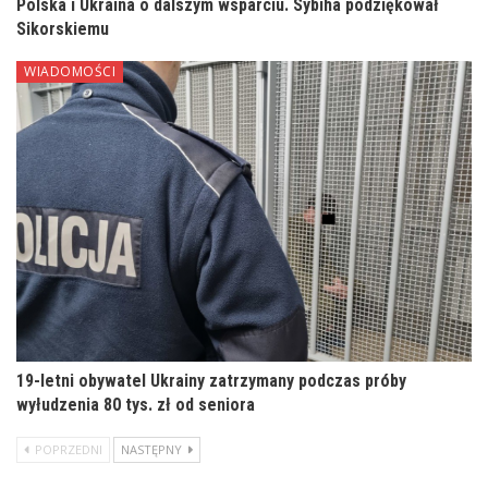
Polska i Ukraina o dalszym wsparciu. Sybiha podziękował
Sikorskiemu
WIADOMOŚCI
19-letni obywatel Ukrainy zatrzymany podczas próby
wyłudzenia 80 tys. zł od seniora
POPRZEDNI
NASTĘPNY