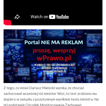
Z tego, co mówi Dariusz Matecki wynika, że chociaż
zachorował wcześniej niż minister Woś, to test zrobiono mu
dopiero w związku z pozytywnym wynikiem testu ministra. Na
tej podstawie Ośrodek Monitorowania Zachowań