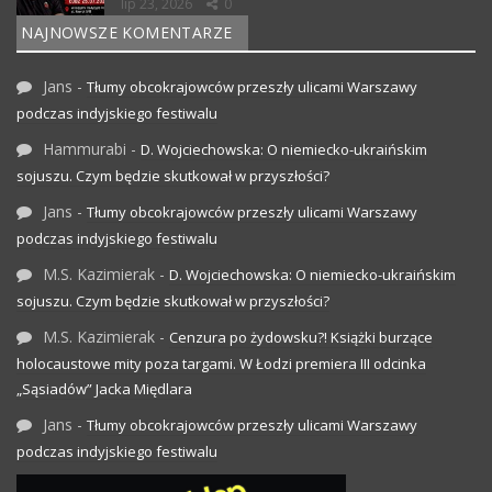
lip 23, 2026
0
NAJNOWSZE KOMENTARZE
Jans
-
Tłumy obcokrajowców przeszły ulicami Warszawy
podczas indyjskiego festiwalu
Hammurabi
-
D. Wojciechowska: O niemiecko-ukraińskim
sojuszu. Czym będzie skutkował w przyszłości?
Jans
-
Tłumy obcokrajowców przeszły ulicami Warszawy
podczas indyjskiego festiwalu
M.S. Kazimierak
-
D. Wojciechowska: O niemiecko-ukraińskim
sojuszu. Czym będzie skutkował w przyszłości?
M.S. Kazimierak
-
Cenzura po żydowsku?! Książki burzące
holocaustowe mity poza targami. W Łodzi premiera III odcinka
„Sąsiadów” Jacka Międlara
Jans
-
Tłumy obcokrajowców przeszły ulicami Warszawy
podczas indyjskiego festiwalu