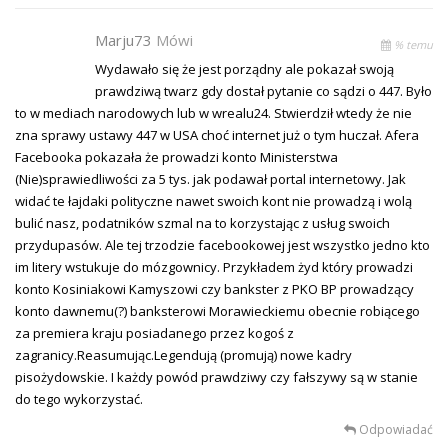
Marju73
Mówi
% temu
Wydawało się że jest porządny ale pokazał swoją
prawdziwą twarz gdy dostał pytanie co sądzi o 447. Było
to w mediach narodowych lub w wrealu24. Stwierdził wtedy że nie
zna sprawy ustawy 447 w USA choć internet już o tym huczał. Afera
Facebooka pokazała że prowadzi konto Ministerstwa
(Nie)sprawiedliwości za 5 tys. jak podawał portal internetowy. Jak
widać te łajdaki polityczne nawet swoich kont nie prowadzą i wolą
bulić nasz, podatników szmal na to korzystając z usług swoich
przydupasów. Ale tej trzodzie facebookowej jest wszystko jedno kto
im litery wstukuje do mózgownicy. Przykładem żyd który prowadzi
konto Kosiniakowi Kamyszowi czy bankster z PKO BP prowadzący
konto dawnemu(?) banksterowi Morawieckiemu obecnie robiącego
za premiera kraju posiadanego przez kogoś z
zagranicy.Reasumując.Legendują (promują) nowe kadry
pisożydowskie. I każdy powód prawdziwy czy fałszywy są w stanie
do tego wykorzystać.
Odpowiadać