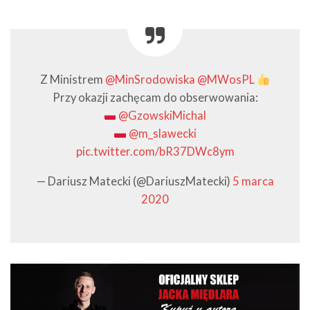
Z Ministrem
@MinSrodowiska
@MWosPL
Przy okazji zachęcam do obserwowania:
@GzowskiMichal
@m_slawecki
pic.twitter.com/bR37DWc8ym
— Dariusz Matecki (@DariuszMatecki)
5 marca
2020