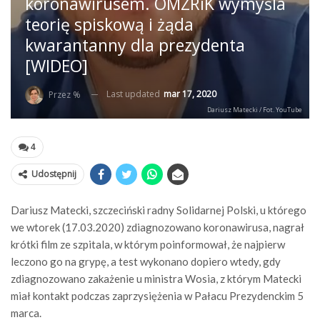
koronawirusem. OMZRiK wymyśla
teorię spiskową i żąda
kwarantanny dla prezydenta
[WIDEO]
Last updated
mar 17, 2020
Przez %
Dariusz Matecki / Fot. YouTube
4
Udostępnij
Dariusz Matecki, szczeciński radny Solidarnej Polski, u którego
we wtorek (17.03.2020) zdiagnozowano koronawirusa, nagrał
krótki film ze szpitala, w którym poinformował, że najpierw
leczono go na grypę, a test wykonano dopiero wtedy, gdy
zdiagnozowano zakażenie u ministra Wosia, z którym Matecki
miał kontakt podczas zaprzysiężenia w Pałacu Prezydenckim 5
marca.