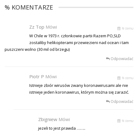
% KOMENTARZE
Zz Top
Mówi
% temu
W Chile w 1973 r. członkowie partii Razem PO,SLD
zostaliby helikopterami przewiezieni nad ocean i tam
puszczeni wolno (30 mil od brzegu)
Odpowiadać
Piotr P
Mówi
% temu
Istnieje zbiór wirusów zwany koronawirusami ale nie
istnieje jeden koronawirus, którym można się zarazić.
Odpowiadać
Zbigniew
Mówi
% temu
jezeli to jest prawda ……..