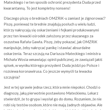
Mateckiego i w ten sposób ochronić prezydenta Duda przed
kwarantanną. To jest kompletny nonsens!
Dlaczego piszę o bredniach OMZRiK-u zamiast je zignorować?
Piszę, ponieważ te brednie znajdują posłuch u wielu ludzi,
którzy nakręcają się oskarżeniami i fejkami produkowanymi
przez ten lewacki ośrodek założony przez skazanego za
oszustwa Rafała Gawła. Piszę, żeby pokazać, jak OMZRiK
manipuluje, żeby nakręcać panikę i stawiać absurdalne
oskarżenia. Teraz szczują na Dariusza Mateckiego i ministra
Michała Wosia wmawiając opinii publicznej, ze zawiązali jakiś
spisek, w wyniku którego prezydent Duda jeździ po Polsce i
rozsiewa koronawirusa. Co jeszcze wymyśli ta lewacka
szczujnia?
Jest w tej sprawie jedna rzecz, która mnie niepokoi. Chodzi o
diagnozę, jaką pierwotnie postawiono Mateckiemu. Lekarz
stwierdził, że to grypa i wysłał go do domu. Rozumiem, że nie
robi się testów osobom, które nie mają żadnych objawów. Ale