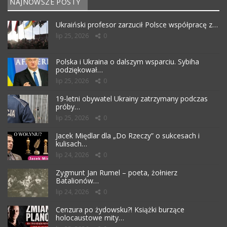
NAJNOWSZE POSTY
Ukraiński profesor zarzucił Polsce współpracę z…
lip 25, 2026
0
Polska i Ukraina o dalszym wsparciu. Sybiha
podziękował…
lip 25, 2026
0
19-letni obywatel Ukrainy zatrzymany podczas
próby…
lip 25, 2026
0
Jacek Międlar dla „Do Rzeczy” o sukcesach i
kulisach…
lip 24, 2026
0
Zygmunt Jan Rumel – poeta, żołnierz
Batalionów…
lip 24, 2026
0
Cenzura po żydowsku?! Książki burzące
holocaustowe mity…