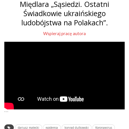
Międlara „Sąsiedzi. Ostatni
Świadkowie ukraińskiego
ludobójstwa na Polakach”.
Wspieraj pracę autora
```
dariusz matecki
epidemia
konrad dulkowski
Koronawirus