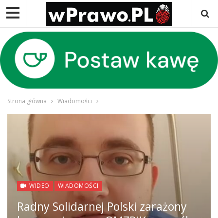
Strona główna
Wiadomości
WIDEO
WIADOMOŚCI
Radny Solidarnej Polski zarażony