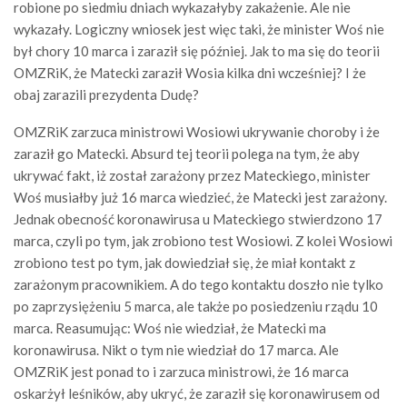
robione po siedmiu dniach wykazałyby zakażenie. Ale nie
wykazały. Logiczny wniosek jest więc taki, że minister Woś nie
był chory 10 marca i zaraził się później. Jak to ma się do teorii
OMZRiK, że Matecki zaraził Wosia kilka dni wcześniej? I że
obaj zarazili prezydenta Dudę?
OMZRiK zarzuca ministrowi Wosiowi ukrywanie choroby i że
zaraził go Matecki. Absurd tej teorii polega na tym, że aby
ukrywać fakt, iż został zarażony przez Mateckiego, minister
Woś musiałby już 16 marca wiedzieć, że Matecki jest zarażony.
Jednak obecność koronawirusa u Mateckiego stwierdzono 17
marca, czyli po tym, jak zrobiono test Wosiowi. Z kolei Wosiowi
zrobiono test po tym, jak dowiedział się, że miał kontakt z
zarażonym pracownikiem. A do tego kontaktu doszło nie tylko
po zaprzysiężeniu 5 marca, ale także po posiedzeniu rządu 10
marca. Reasumując: Woś nie wiedział, że Matecki ma
koronawirusa. Nikt o tym nie wiedział do 17 marca. Ale
OMZRiK jest ponad to i zarzuca ministrowi, że 16 marca
oskarżył leśników, aby ukryć, że zaraził się koronawirusem od