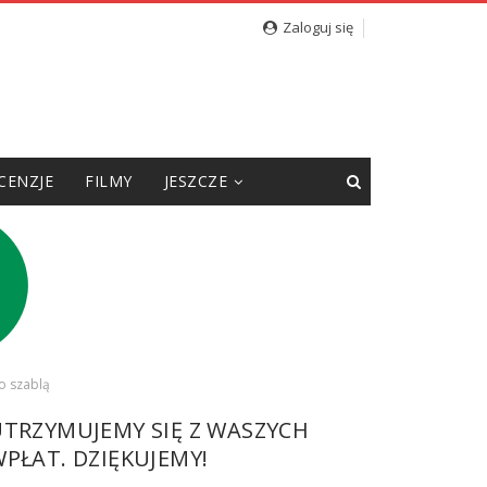
Zaloguj się
CENZJE
FILMY
JESZCZE
o szablą
UTRZYMUJEMY SIĘ Z WASZYCH
PŁAT. DZIĘKUJEMY!