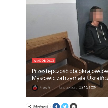
WIADOMOŚCI
Przestępczość obcokrajowców 
Mysłowic zatrzymała Ukraiń
Last updated
cze 10, 2026
Przez %
Udostępnij