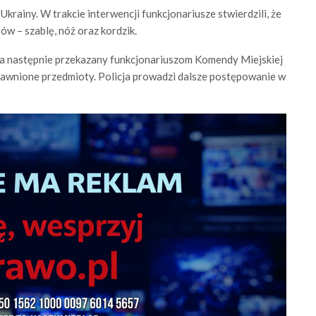
krainy. W trakcie interwencji funkcjonariusze stwierdzili, że
ów – szablę, nóż oraz kordzik.
, a następnie przekazany funkcjonariuszom Komendy Miejskiej
jawnione przedmioty. Policja prowadzi dalsze postępowanie w