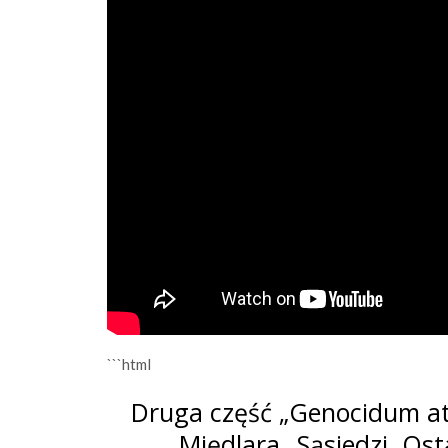
```html
Druga część „Genocidum at
Międlara „Sąsiedzi. Os