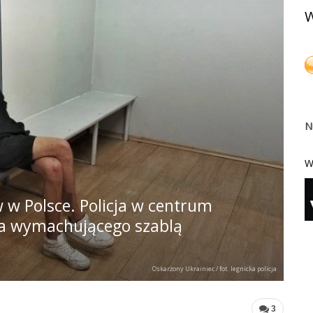
W
N
W
w Polsce. Policja w centrum
ca wymachującego szablą
Oskarżony Ukrainiec / fot. legnicka policja
3