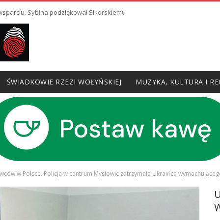
 wsparciu. Sybiha podziękował Sikorskiemu
ŚWIADKOWIE RZEZI WOŁYŃSKIEJ
MUZYKA, KULTURA I RE
wców w Polsce. Policja w centrum Mysłowic zatrzymała Ukraińca wymachująceg
W