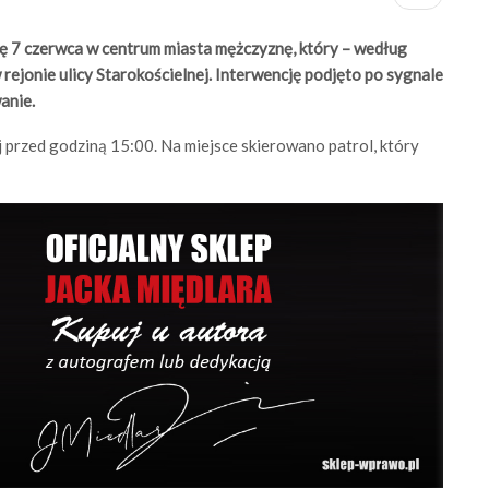
ę 7 czerwca w centrum miasta mężczyznę, który – według
ejonie ulicy Starokościelnej. Interwencję podjęto po sygnale
anie.
 przed godziną 15:00. Na miejsce skierowano patrol, który