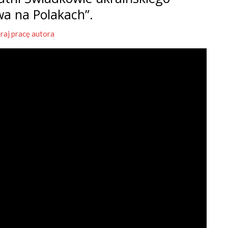
wa na Polakach”.
raj pracę autora