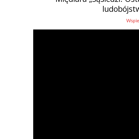
ludobójst
Wspie