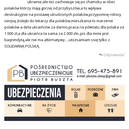
ukrainie,ale też zachowuje się po chamsku w obec
polaków którzy mają gorzej od przybyszów,a to wpływa
destrukcyjnie na postawę utrudzonych polaków,przypomnę rolnicy
cierpią ,kolejki do lekarzy dla polaków,mieszkania to marzenie
polaków a dela ukraińców za darmo,praca na półetatu dla polaka za
1 000 zł,a dla ukraińca ta sama za 2 000 zło.,pis dla mnie jest
baqnmdytą,ale nie ma alternatywy….utożsamiam ssię tylko z
SOLIDARNĄ POLSKĄ.
Odpowiadać