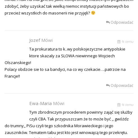
zdobyć, żeby uzyskać tak wielką niemoc instytucji państwowych bo
przecież wszystkich do masonerii nie przyjęli?
Odpowiadać
Jozef
Mówi
% temu
Ta prokuratura to k..wy polskojezyczne antypolskie
ktore skazaly za SLOWA niewinnego Wojciech
Olszanskiego!
Polacy obdzcie sie to sa bandyci, na co wy czekacie….patrzcie na
Francje!!
Odpowiadać
Ewa-Maria
Mówi
% temu
Tym zbrodniczym procederem powinny zająć się służby
czyli CBA. Tak przypuszczam że to może być ,, gwóżdz
do trumny,, PiSu czyli tego szkodnika Morawieckiego i jego
zauszników. Tematem tabu jest kto jest winowajcą tego przekrętu.