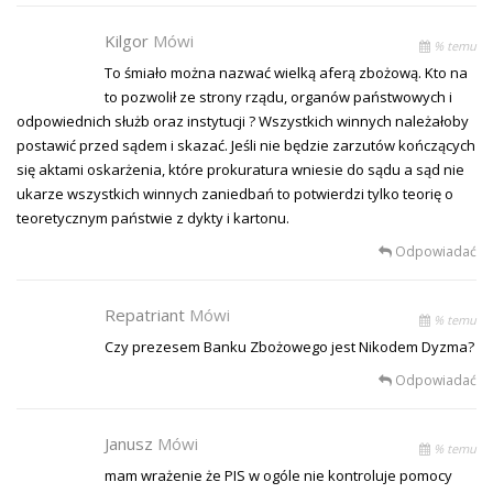
Kilgor
Mówi
% temu
To śmiało można nazwać wielką aferą zbożową. Kto na
to pozwolił ze strony rządu, organów państwowych i
odpowiednich służb oraz instytucji ? Wszystkich winnych należałoby
postawić przed sądem i skazać. Jeśli nie będzie zarzutów kończących
się aktami oskarżenia, które prokuratura wniesie do sądu a sąd nie
ukarze wszystkich winnych zaniedbań to potwierdzi tylko teorię o
teoretycznym państwie z dykty i kartonu.
Odpowiadać
Repatriant
Mówi
% temu
Czy prezesem Banku Zbożowego jest Nikodem Dyzma?
Odpowiadać
Janusz
Mówi
% temu
mam wrażenie że PIS w ogóle nie kontroluje pomocy