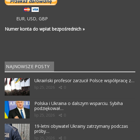
EUR
,
USD
,
GBP
Numer konta do wpłat bezpośrednich »
NAJNOWSZE POSTY
Ukraiński profesor zarzucił Polsce współpracę z…
lip 25, 2026
0
Polska i Ukraina o dalszym wsparciu. Sybiha
podziękował…
lip 25, 2026
0
19-letni obywatel Ukrainy zatrzymany podczas
próby…
lip 25, 2026
0