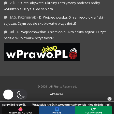
z-k
-
19-letni obywatel Ukrainy zatrzymany podczas próby
wyłudzenia 80 tys. zł od seniora
M.S. Kazimierak
-
D. Wojciechowska: O niemiecko-ukraińskim
sojuszu. Czym będzie skutkował w przyszłości?
ad
-
D. Wojciechowska: O niemiecko-ukraińskim sojuszu. Czym
będzie skutkował w przyszłości?
© 2026 - All Rights Reserved.
wPrawo.pl
×
rozwój.
Wszystkie treści tworzymy całkowicie niezależnie. Jeśli doceniasz na
WESPRZYJ AUTORA
PAYPAL
POSTAW KAWĘ