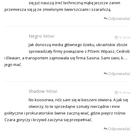
się już nauczą żreć techniczną mąkę jeszcze zanim
przemiesza się ją ze zmielonymi świerszczami i szarańczą.
Odpowiadać
Negro
Mówi
% temu
Jak donoszą media głównego ścieku, ukraińskie zboże
sprowadzały firmy powiązane z PISem: Wipasz, Cedrob
i Elewarr, a transportem zajmowała się firma Sasina. Sami swoi, k….
jego mać.
Odpowiadać
Shadow
Mówi
% temu
No koooorwa, nóż sam się w kieszeni otwiera. A jak się
otworzy, to te sprzedajne szmaty nierządne i inne
polityczne i prokuratorskie świnie zaczną wiać, gdzie pieprz rośnie.
Czara goryczy i krzywd zaczyna się przepełniać.
Odpowiadać