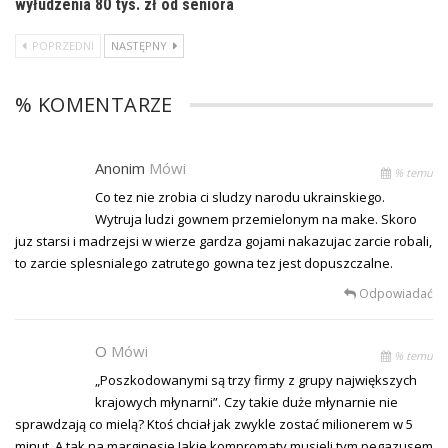
wyłudzenia 80 tys. zł od seniora
POPRZEDNI
NASTĘPNY
% KOMENTARZE
Anonim
Mówi
% temu
Co tez nie zrobia ci sludzy narodu ukrainskiego.
Wytruja ludzi gownem przemielonym na make. Skoro
juz starsi i madrzejsi w wierze gardza gojami nakazujac zarcie robali,
to zarcie splesnialego zatrutego gowna tez jest dopuszczalne.
Odpowiadać
O
Mówi
% temu
„Poszkodowanymi są trzy firmy z grupy największych
krajowych młynarni”. Czy takie duże młynarnie nie
sprawdzają co mielą? Ktoś chciał jak zwykle zostać milionerem w 5
minut. A tak na marginesie Jakie kompromaty musieli tym pegazusem