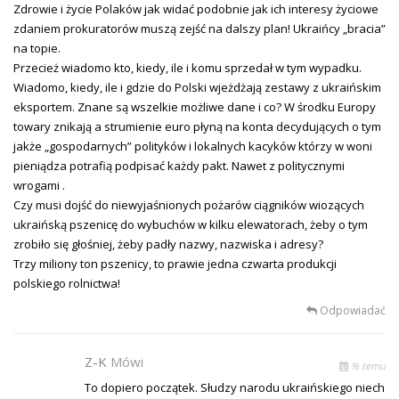
Zdrowie i życie Polaków jak widać podobnie jak ich interesy życiowe
zdaniem prokuratorów muszą zejść na dalszy plan! Ukraińcy „bracia”
na topie.
Przecież wiadomo kto, kiedy, ile i komu sprzedał w tym wypadku.
Wiadomo, kiedy, ile i gdzie do Polski wjeżdżają zestawy z ukraińskim
eksportem. Znane są wszelkie możliwe dane i co? W środku Europy
towary znikają a strumienie euro płyną na konta decydujących o tym
jakże „gospodarnych” polityków i lokalnych kacyków którzy w woni
pieniądza potrafią podpisać każdy pakt. Nawet z politycznymi
wrogami .
Czy musi dojść do niewyjaśnionych pożarów ciągników wiozących
ukraińską pszenicę do wybuchów w kilku elewatorach, żeby o tym
zrobiło się głośniej, żeby padły nazwy, nazwiska i adresy?
Trzy miliony ton pszenicy, to prawie jedna czwarta produkcji
polskiego rolnictwa!
Odpowiadać
Z-K
Mówi
% temu
To dopiero początek. Słudzy narodu ukraińskiego niech