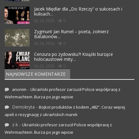
Jacek Międlar dla „Do Rzeczy” o sukcesach i
kulisach…
lip 24, 2026
0
Zygmunt Jan Rumel – poeta, żołnierz
Batalionów…
lip 24, 2026
0
Cenzura po żydowsku?! Książki burzące
holocaustowe mity…
lip 23, 2026
0
NAJNOWSZE KOMENTARZE
-
anonim
Ukraiński profesor zarzucił Polsce współpracę z
Wehrmachtem. Burza po jego wpisie
Demokryta
-
Bojkot produktów z kodem „482”. Coraz więcej
apeli o rezygnację z ukraińskich marek
z-k
-
Ukraiński profesor zarzucił Polsce współpracę z
Wehrmachtem. Burza po jego wpisie