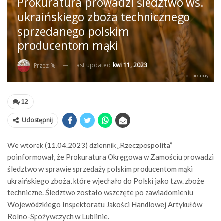
Prokuratura prowadzi śledztwo ws.
ukraińskiego zboża technicznego
sprzedanego polskim
producentom mąki
Last updated
kwi 11, 2023
Przez %
fot. pixabay
12
Udostępnij
We wtorek (11.04.2023) dziennik „Rzeczpospolita”
poinformował, że Prokuratura Okręgowa w Zamościu prowadzi
śledztwo w sprawie sprzedaży polskim producentom mąki
ukraińskiego zboża, które wjechało do Polski jako tzw. zboże
techniczne. Śledztwo zostało wszczęte po zawiadomieniu
Wojewódzkiego Inspektoratu Jakości Handlowej Artykułów
Rolno-Spożywczych w Lublinie.