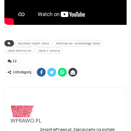
```
bezcłowy import zboża
śledztwo ws. ukraińskiego zboża
zboże techniczne
zboże z ukrainy
12
Udostępnij
WPRAWO.PL
Zespół wPrawo.pl. Zapraszamy na portale