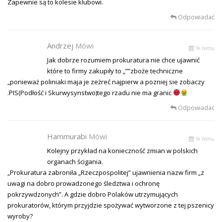
Zapewnie są to kolesie klubowi.
Odpowiadać
Andrzej
Mówi
% temu
Jak dobrze rozumiem prokuratura nie chce ujawnić
które to firmy zakupiły to „””zboże techniczne
„ponieważ poliniaki maja je zeżreć najpierw a pozniej sie zobaczy
.PIS(Podłość i Skurwysynstwo)tego rzadu nie ma granic
Odpowiadać
Hammurabi
Mówi
% temu
Kolejny przykład na konieczność zmian w polskich
organach ścigania.
„Prokuratura zabroniła „Rzeczpospolitej” ujawnienia nazw firm „z
uwagi na dobro prowadzonego śledztwa i ochronę
pokrzywdzonych”. A gdzie dobro Polaków utrzymujących
prokuratorów, którym przyjdzie spożywać wytworzone z tej pszenicy
wyroby?