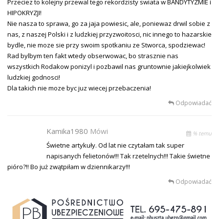
Przeciez to kolejny przewal tego rekordzisty swiata w BANDYTYZMIE i
HIPOKRYZJI!
Nie nasza to sprawa, go za jaja powiesic, ale, poniewaz drwil sobie z
nas, z naszej Polski i z ludzkiej przyzwoitosci, nic innego to hazarskie
bydle, nie moze sie przy swoim spotkaniu ze Stworca, spodziewac!
Rad bylbym ten fakt wtedy obserwowac, bo strasznie nas
wszystkich Rodakow ponizyl i pozbawil nas gruntownie jakiejkolwiek
ludzkiej godnosci!
Dla takich nie moze byc juz wiecej przebaczenia!
Odpowiadać
Kamika1980
Mówi
% temu
Świetne artykuły. Od lat nie czytałam tak super
napisanych felietonów!!! Tak rzetelnych!!! Takie świetne
pióro?!! Bo już zwątpiłam w dziennikarzy!!!
Odpowiadać