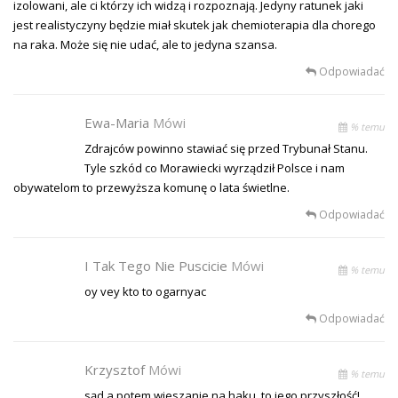
izolowani, ale ci którzy ich widzą i rozpoznają. Jedyny ratunek jaki
jest realistyczyny będzie miał skutek jak chemioterapia dla chorego
na raka. Może się nie udać, ale to jedyna szansa.
Odpowiadać
Ewa-Maria
Mówi
% temu
Zdrajców powinno stawiać się przed Trybunał Stanu.
Tyle szkód co Morawiecki wyrządził Polsce i nam
obywatelom to przewyższa komunę o lata świetlne.
Odpowiadać
I Tak Tego Nie Puscicie
Mówi
% temu
oy vey kto to ogarnyac
Odpowiadać
Krzysztof
Mówi
% temu
sąd a potem wieszanie na haku, to jego przyszłość!