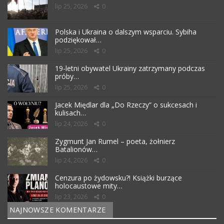
lip 25, 2026
0
Polska i Ukraina o dalszym wsparciu. Sybiha
podziękował…
lip 25, 2026
0
19-letni obywatel Ukrainy zatrzymany podczas
próby…
lip 25, 2026
0
Jacek Międlar dla „Do Rzeczy” o sukcesach i
kulisach…
lip 24, 2026
0
Zygmunt Jan Rumel – poeta, żołnierz
Batalionów…
lip 24, 2026
0
Cenzura po żydowsku?! Książki burzące
holocaustowe mity…
lip 23, 2026
0
NAJNOWSZE KOMENTARZE