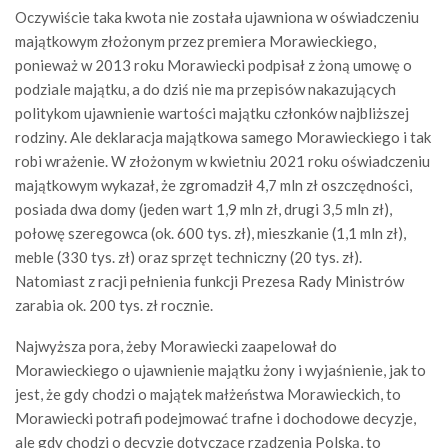
Oczywiście taka kwota nie została ujawniona w oświadczeniu
majątkowym złożonym przez premiera Morawieckiego,
ponieważ w 2013 roku Morawiecki podpisał z żoną umowę o
podziale majątku, a do dziś nie ma przepisów nakazujących
politykom ujawnienie wartości majątku członków najbliższej
rodziny. Ale deklaracja majątkowa samego Morawieckiego i tak
robi wrażenie. W złożonym w kwietniu 2021 roku oświadczeniu
majątkowym wykazał, że zgromadził 4,7 mln zł oszczędności,
posiada dwa domy (jeden wart 1,9 mln zł, drugi 3,5 mln zł),
połowę szeregowca (ok. 600 tys. zł), mieszkanie (1,1 mln zł),
meble (330 tys. zł) oraz sprzęt techniczny (20 tys. zł).
Natomiast z racji pełnienia funkcji Prezesa Rady Ministrów
zarabia ok. 200 tys. zł rocznie.
Najwyższa pora, żeby Morawiecki zaapelował do
Morawieckiego o ujawnienie majątku żony i wyjaśnienie, jak to
jest, że gdy chodzi o majątek małżeństwa Morawieckich, to
Morawiecki potrafi podejmować trafne i dochodowe decyzje,
ale gdy chodzi o decyzje dotyczące rządzenia Polską, to