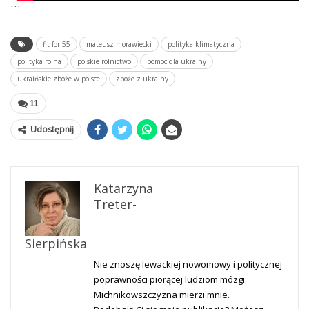
```
fit for 55
mateusz morawiecki
polityka klimatyczna
polityka rolna
polskie rolnictwo
pomoc dla ukrainy
ukraińskie zboże w polsce
zboże z ukrainy
11
Udostępnij
Katarzyna
Treter-
Sierpińska
Nie znoszę lewackiej nowomowy i politycznej
poprawności piorącej ludziom mózgi.
Michnikowszczyzna mierzi mnie.