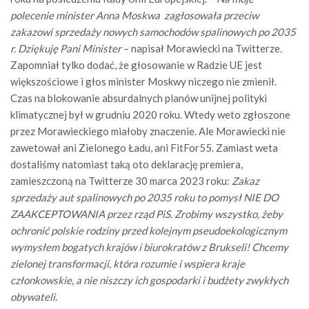
polecenie minister Anna Moskwa zagłosowała przeciw
zakazowi sprzedaży nowych samochodów spalinowych po 2035
r. Dziękuję Pani Minister
– napisał Morawiecki na Twitterze.
Zapomniał tylko dodać, że głosowanie w Radzie UE jest
większościowe i głos minister Moskwy niczego nie zmienił.
Czas na blokowanie absurdalnych planów unijnej polityki
klimatycznej był w grudniu 2020 roku. Wtedy weto zgłoszone
przez Morawieckiego miałoby znaczenie. Ale Morawiecki nie
zawetował ani Zielonego Ładu, ani FitFor55. Zamiast weta
dostaliśmy natomiast taką oto deklarację premiera,
zamieszczoną na Twitterze 30 marca 2023 roku:
Zakaz
sprzedaży aut spalinowych po 2035 roku to pomysł NIE DO
ZAAKCEPTOWANIA przez rząd PiS. Zrobimy wszystko, żeby
ochronić polskie rodziny przed kolejnym pseudoekologicznym
wymysłem bogatych krajów i biurokratów z Brukseli! Chcemy
zielonej transformacji, która rozumie i wspiera kraje
członkowskie, a nie niszczy ich gospodarki i budżety zwykłych
obywateli.