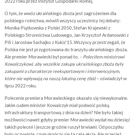
2022 roku przez Instytut Gospodarki Rolnej.
O tym, że wwóz ukraińskiego zboża jest zagrożeniem dla
polskiego rolnictwa, mówili wszyscy uczestnicy tej debaty:
Monika Piątkowska z Polski 2050, Stefan Krajewski z
Polskiego Stronnictwa Ludowego, Jan Krzysztof Ardanowski z
PiS i Jarosław Sachajko z Kukiz’15. Wszyscy przestrzegali, że
Polska nie jest przygotowana do tranzytu ukraińskiego zboża.
Ale premier Morawiecki był ponad to.
– Poleciłem ministrowi
Kowalczykowi, aby wszelkie zakupy ukraińskiego zboża były
zakupami o charakterze reeksportowym i interwencyjnym,
które nie wpływają na naszą lokalną cenę zbóż
– oświadczył w
lipcu 2022 roku.
Polecenie premiera Morawieckiego okazało się niewykonalne.
Jakim cudem minister Kowalczyk miał podwoić polską
infrastrukturę transportową z dnia na dzień? Nie było takiej
możliwości nawet gdyby premier Morawiecki wydał mu dziesięć
takich poleceń i jeszcze groźnie ruszył brwiami. Od początku
było oczywiste, czym skończy się ta cała akcja. Ale przecież