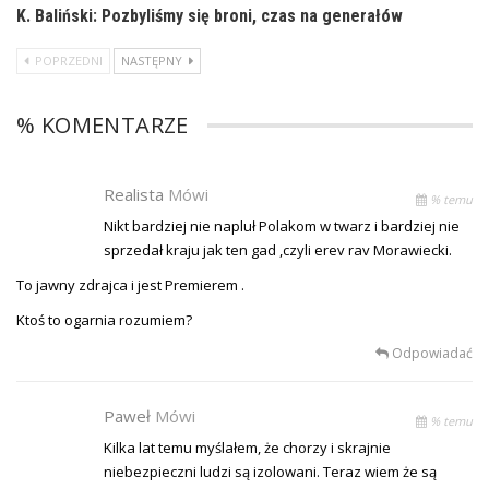
K. Baliński: Pozbyliśmy się broni, czas na generałów
POPRZEDNI
NASTĘPNY
% KOMENTARZE
Realista
Mówi
% temu
Nikt bardziej nie napluł Polakom w twarz i bardziej nie
sprzedał kraju jak ten gad ,czyli erev rav Morawiecki.
To jawny zdrajca i jest Premierem .
Ktoś to ogarnia rozumiem?
Odpowiadać
Paweł
Mówi
% temu
Kilka lat temu myślałem, że chorzy i skrajnie
niebezpieczni ludzi są izolowani. Teraz wiem że są