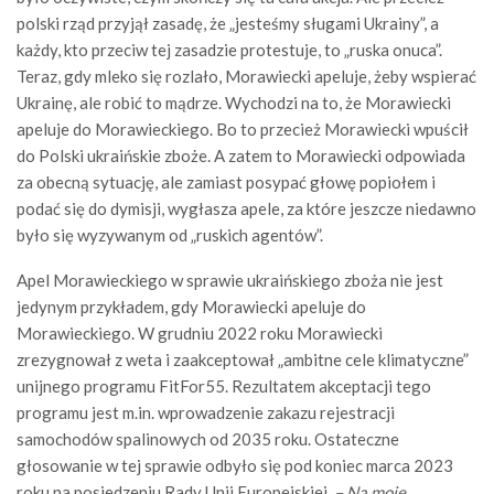
polski rząd przyjął zasadę, że „jesteśmy sługami Ukrainy”, a
każdy, kto przeciw tej zasadzie protestuje, to „ruska onuca”.
Teraz, gdy mleko się rozlało, Morawiecki apeluje, żeby wspierać
Ukrainę, ale robić to mądrze. Wychodzi na to, że Morawiecki
apeluje do Morawieckiego. Bo to przecież Morawiecki wpuścił
do Polski ukraińskie zboże. A zatem to Morawiecki odpowiada
za obecną sytuację, ale zamiast posypać głowę popiołem i
podać się do dymisji, wygłasza apele, za które jeszcze niedawno
było się wyzywanym od „ruskich agentów”.
Apel Morawieckiego w sprawie ukraińskiego zboża nie jest
jedynym przykładem, gdy Morawiecki apeluje do
Morawieckiego. W grudniu 2022 roku Morawiecki
zrezygnował z weta i zaakceptował „ambitne cele klimatyczne”
unijnego programu FitFor55. Rezultatem akceptacji tego
programu jest m.in. wprowadzenie zakazu rejestracji
samochodów spalinowych od 2035 roku. Ostateczne
głosowanie w tej sprawie odbyło się pod koniec marca 2023
roku na posiedzeniu Rady Unii Europejskiej.
– Na moje