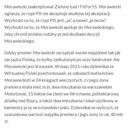
Morawiecki zaakceptował Zielony Ład i FitFor55. Morawiecki
ogłasza, że rząd PiS nie akceptuje skutków tej akceptacji.
Wychodzi na to, że rząd PiS jest „za”, a nawet „przeciw”.
Wychodzi na to, że Morawiecki apeluje do Morawieckiego,
żeby chronił polskie rodziny przed skutkami decyzji
Morawieckiego.
Gdyby premier Morawiecki zarządzał swoim majątkiem tak jak
zarządza Polską, to byłby zadłużonym po uszy bankrutem. Ale
Morawiecki jest krezusem. W maju 2021 roku dziennikarze
Wirtualnej Polski poinformowali, że odnaleźli małżeństwo
Morawieckich w 24 księgach wieczystych, z czego żona
premiera miała mieć m.in. dwa mieszkania na warszawskim
Mokotowie, 15 hektarów ziemi we Wrocławiu, półhektarową
działkę nad Bzurą, a także dwa mieszkania i lokal użytkowy w
kamienicy przy wrocławskim rynku. Dziennikarze wyliczyli, że
szacunkowa wartość majątku premiera i jego żony to ok. 40 mln
zł.