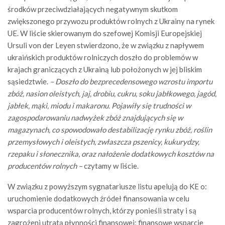
środków przeciwdziałających negatywnym skutkom
zwiększonego przywozu produktów rolnych z Ukrainy na rynek
UE. W liście skierowanym do szefowej Komisji Europejskiej
Ursuli von der Leyen stwierdzono, że w związku z napływem
ukraińskich produktów rolniczych doszło do problemów w
krajach graniczących z Ukrainą lub położonych w jej bliskim
sąsiedztwie.
– Doszło do bezprecedensowego wzrostu importu
zbóż, nasion oleistych, jaj, drobiu, cukru, soku jabłkowego, jagód,
jabłek, mąki, miodu i makaronu. Pojawiły się trudności w
zagospodarowaniu nadwyżek zbóż znajdujących się w
magazynach, co spowodowało destabilizację rynku zbóż, roślin
przemysłowych i oleistych, zwłaszcza pszenicy, kukurydzy,
rzepaku i słonecznika, oraz nałożenie dodatkowych kosztów na
producentów rolnych –
czytamy w liście.
W związku z powyższym sygnatariusze listu apelują do KE o:
uruchomienie dodatkowych źródeł finansowania w celu
wsparcia producentów rolnych, którzy ponieśli straty i są
zagrożeni utratą płynności finansowej; finansowe wsparcie