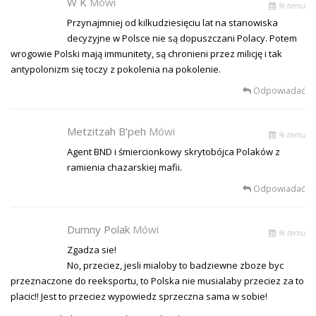
W K
Mówi
% temu
Przynajmniej od kilkudziesięciu lat na stanowiska
decyzyjne w Polsce nie są dopuszczani Polacy. Potem
wrogowie Polski mają immunitety, są chronieni przez milicję i tak
antypolonizm się toczy z pokolenia na pokolenie.
Odpowiadać
Metzitzah B'peh
Mówi
% temu
Agent BND i śmiercionkowy skrytobójca Polaków z
ramienia chazarskiej mafii.
Odpowiadać
Dumny Polak
Mówi
% temu
Zgadza sie!
No, przeciez, jesli mialoby to badziewne zboze byc
przeznaczone do reeksportu, to Polska nie musialaby przeciez za to
placic!! Jest to przeciez wypowiedz sprzeczna sama w sobie!