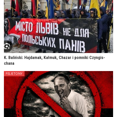
K. Baliński: Hajdamak, Kałmuk, Chazar i pomniki Czyngis-
chana
FELIETONY