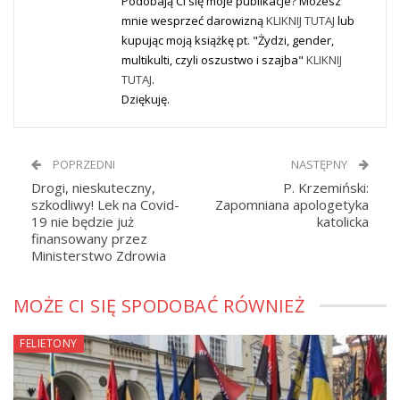
Podobają Ci się moje publikacje? Możesz
mnie wesprzeć darowizną
KLIKNIJ TUTAJ
lub
kupując moją książkę pt. "Żydzi, gender,
multikulti, czyli oszustwo i szajba"
KLIKNIJ
TUTAJ
.
Dziękuję.
POPRZEDNI
NASTĘPNY
Drogi, nieskuteczny,
P. Krzemiński:
szkodliwy! Lek na Covid-
Zapomniana apologetyka
19 nie będzie już
katolicka
finansowany przez
Ministerstwo Zdrowia
MOŻE CI SIĘ SPODOBAĆ RÓWNIEŻ
FELIETONY