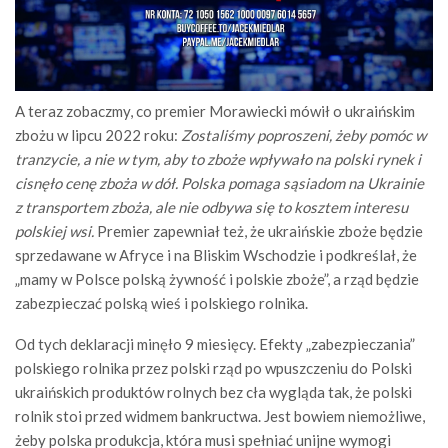
A teraz zobaczmy, co premier Morawiecki mówił o ukraińskim
zbożu w lipcu 2022 roku:
Zostaliśmy poproszeni, żeby pomóc w
tranzycie, a nie w tym, aby to zboże wpływało na polski rynek i
cisnęło cenę zboża w dół. Polska pomaga sąsiadom na Ukrainie
z transportem zboża, ale nie odbywa się to kosztem interesu
polskiej wsi.
Premier zapewniał też, że ukraińskie zboże będzie
sprzedawane w Afryce i na Bliskim Wschodzie i podkreślał, że
„mamy w Polsce polską żywność i polskie zboże”, a rząd będzie
zabezpieczać polską wieś i polskiego rolnika.
Od tych deklaracji minęło 9 miesięcy. Efekty „zabezpieczania”
polskiego rolnika przez polski rząd po wpuszczeniu do Polski
ukraińskich produktów rolnych bez cła wygląda tak, że polski
rolnik stoi przed widmem bankructwa. Jest bowiem niemożliwe,
żeby polska produkcja, która musi spełniać unijne wymogi