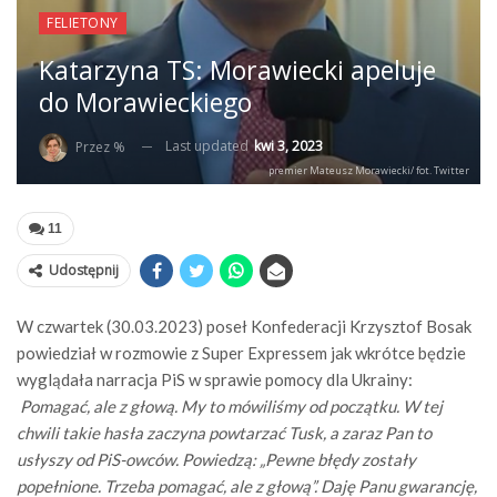
FELIETONY
Katarzyna TS: Morawiecki apeluje
do Morawieckiego
Last updated
kwi 3, 2023
Przez %
premier Mateusz Morawiecki/ fot. Twitter
11
Udostępnij
W czwartek (30.03.2023) poseł Konfederacji Krzysztof Bosak
powiedział w rozmowie z Super Expressem jak wkrótce będzie
wyglądała narracja PiS w sprawie pomocy dla Ukrainy:
Pomagać, ale z głową. My to mówiliśmy od początku. W tej
chwili takie hasła zaczyna powtarzać Tusk, a zaraz Pan to
usłyszy od PiS-owców. Powiedzą: „Pewne błędy zostały
popełnione. Trzeba pomagać, ale z głową”. Daję Panu gwarancję,