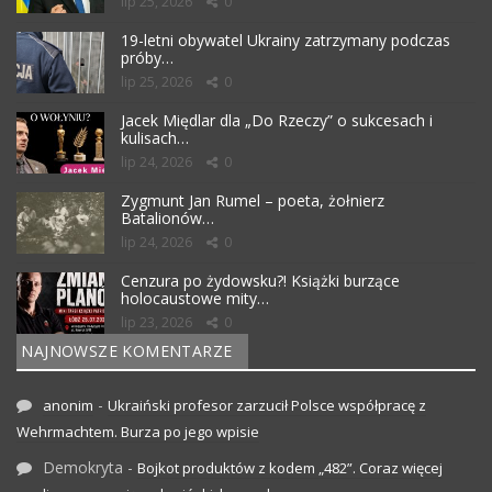
lip 25, 2026
0
19-letni obywatel Ukrainy zatrzymany podczas
próby…
lip 25, 2026
0
Jacek Międlar dla „Do Rzeczy” o sukcesach i
kulisach…
lip 24, 2026
0
Zygmunt Jan Rumel – poeta, żołnierz
Batalionów…
lip 24, 2026
0
Cenzura po żydowsku?! Książki burzące
holocaustowe mity…
lip 23, 2026
0
NAJNOWSZE KOMENTARZE
-
anonim
Ukraiński profesor zarzucił Polsce współpracę z
Wehrmachtem. Burza po jego wpisie
Demokryta
-
Bojkot produktów z kodem „482”. Coraz więcej