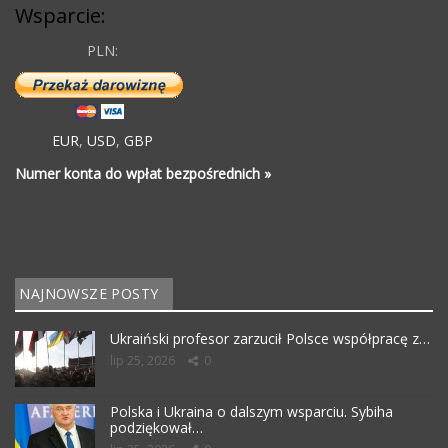
Wsparcie:
PLN:
EUR
,
USD
,
GBP
Numer konta do wpłat bezpośrednich »
NAJNOWSZE POSTY
Ukraiński profesor zarzucił Polsce współpracę z…
lip 25, 2026
0
Polska i Ukraina o dalszym wsparciu. Sybiha
podziękował…