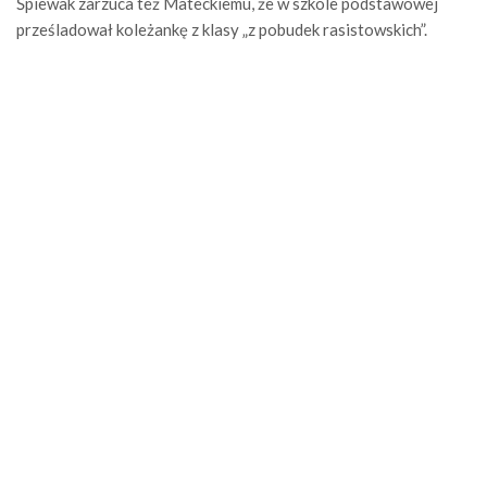
Śpiewak zarzuca też Mateckiemu, że w szkole podstawowej
prześladował koleżankę z klasy „z pobudek rasistowskich”.