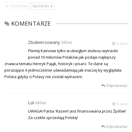
POPRZEDNI
NASTĘPNY
% KOMENTARZE
Zbulwersowany
Mówi
% temu
Plemię Kainowe tylko w ubiegłym stuleciu wytracilo
ponad 10 milionów Polaków jak podaje najlepszy
znawca tematu Henryk Pająk, historyk i pisarz. Te dane są
porażające A jednocześnie uświadamiają jak inaczej by wyglądała
Polska gdyby ci Polacy nie zostali wytraceni.
Odpowiadać
Lol
Mówi
% temu
UWAGA! Partia 'Razem’ jest finansowana przez Żydów!
Za szekle sprzedają Polskę!
Odpowiadać