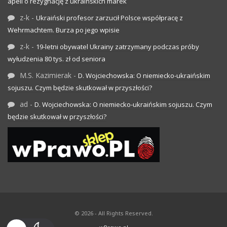
apeli o rezygnację z ukraińskich marek
z-k
-
Ukraiński profesor zarzucił Polsce współpracę z
Wehrmachtem. Burza po jego wpisie
z-k
-
19-letni obywatel Ukrainy zatrzymany podczas próby
wyłudzenia 80 tys. zł od seniora
M.S. Kazimierak
-
D. Wojciechowska: O niemiecko-ukraińskim
sojuszu. Czym będzie skutkował w przyszłości?
ad
-
D. Wojciechowska: O niemiecko-ukraińskim sojuszu. Czym
będzie skutkował w przyszłości?
© 2026 - All Rights Reserved.