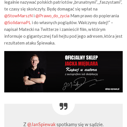
legalnie nazywać polskich patriotów „brunatnymi”, „faszystami”,
te czasy się skończyły. Będę domagać się wpłat na
@StowMarszN
i
@Prawo_do_zycia
Mam prawo do popierania
@SolidarnaPL
i do własnych poglądów. Walczymy dalej!” –
napisał Matecki na Twitterze i zamieścił film, w którym
informuje o gigantycznej fali hejtu pod jego adresem, która jest
rezultatem ataku Śpiewaka.
Z
@JanSpiewak
spotkamy się w sądzie.