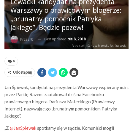
Lewacki kandydat na prezydenta
Warszawy o prawicowym blogerze:
„brunatny pomocnik Patryka
Jakiego”. Będzie pozew!
Last updated
sie 8, 2018
Przez %
Patryk Jaki i Dariusz Matecki/ fot. facebook
4
Udostępnij
Jan Śpiewak, kandydat na prezydenta Warszawy wspierany m.in.
przez Partię Razem, zaatakował dziś na Facebooku
prawicowego blogera Dariusza Mateckiego (Prawicowy
Internet), nazywając go „brunatnym pomocnikiem Patryka
Jakiego”.
„Z
@JanSpiewak
spotkamy się w sądzie. Komuniści mogli