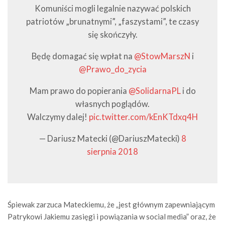
Komuniści mogli legalnie nazywać polskich
patriotów „brunatnymi”, „faszystami”, te czasy
się skończyły.
Będę domagać się wpłat na
@StowMarszN
i
@Prawo_do_zycia
Mam prawo do popierania
@SolidarnaPL
i do
własnych poglądów.
Walczymy dalej!
pic.twitter.com/kEnKTdxq4H
— Dariusz Matecki (@DariuszMatecki)
8
sierpnia 2018
Śpiewak zarzuca Mateckiemu, że „jest głównym zapewniającym
Patrykowi Jakiemu zasięgi i powiązania w social media” oraz, że