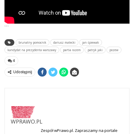
```
brunatny pomocnik
dariusz matecki
jan śpiewak
kandydat na prezydenta warszawy
partia razem
patryk jaki
pozew
4
Udostępnij
WPRAWO.PL
Zespół wPrawo.pl. Zapraszamy na portale