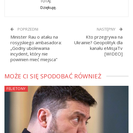
TUTAJ
.
Dziękuję.
POPRZEDNI
NASTĘPNY
Minister Rau o ataku na
Kto przegrywa na
rosyjskiego ambasadora:
Ukrainie? Geopolityk dla
„Godny ubolewania
kanału eMisjaTv
incydent, który nie
[WIDEO]
powinien mieć miejsca”
MOŻE CI SIĘ SPODOBAĆ RÓWNIEŻ
FELIETONY