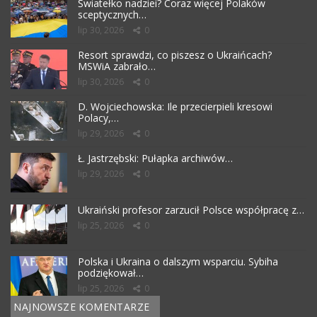
Światełko nadziei? Coraz więcej Polaków
sceptycznych…
lip 30, 2026
0
Resort sprawdzi, co piszesz o Ukraińcach?
MSWiA zabrało…
lip 30, 2026
0
D. Wojciechowska: Ile przecierpieli kresowi
Polacy,…
lip 29, 2026
0
Ł. Jastrzębski: Pułapka archiwów…
lip 29, 2026
0
Ukraiński profesor zarzucił Polsce współpracę z…
lip 25, 2026
0
Polska i Ukraina o dalszym wsparciu. Sybiha
podziękował…
lip 25, 2026
0
NAJNOWSZE KOMENTARZE