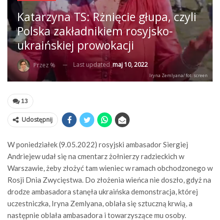
Katarzyna TS: Rżnięcie głupa, czyli
Polska zakładnikiem rosyjsko-
ukraińskiej prowokacji
Last updated
maj 10, 2022
Przez %
Iryna Zemlyana/ fot. screen
13
Udostępnij
W poniedziałek (9.05.2022) rosyjski ambasador Siergiej
Andriejew udał się na cmentarz żołnierzy radzieckich w
Warszawie, żeby złożyć tam wieniec w ramach obchodzonego w
Rosji Dnia Zwycięstwa. Do złożenia wieńca nie doszło, gdyż na
drodze ambasadora stanęła ukraińska demonstracja, której
uczestniczka, Iryna Zemlyana, oblała się sztuczną krwią, a
następnie oblała ambasadora i towarzyszące mu osoby.