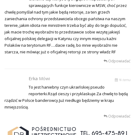
sprawujących funkcje kierownicze w MSW, choć przez
chwilę pomyślał nad tym jakie będą retorsje, za ten grzech
zaniechania ochrony przedstawiciela obcego państwa na naszym
terenie, jakim idiota nie ministrem trzeba być aby do tego dopuścić,
jak macie trochę wyobraźni to przedstawcie sobie wizytę jakiejś
oficjalnej polskiej delegacji w Katyniu czy innym miejscu kaźni
Polaków na terytorium RF….dacie radę, bo mnie wyobraźni nie
starcza, nie mówiąc już o oficjalnej retorsji ze strony władz RF
Odpowiadać
Erka
Mówi
% temu
To jest haniebny czyn ukraińskiej pseudo
reporterki.Rząd cieszy i przyklaskuje.Za chwilę to będą
rządzić w Polsce banderowcy.Już niedługo będziemy w kraju
mniejszością.
Odpowiadać