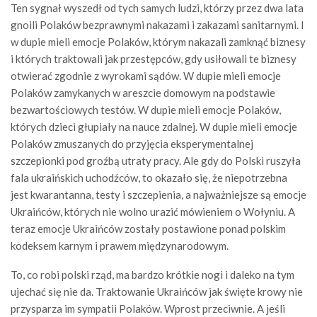
Ten sygnał wyszedł od tych samych ludzi, którzy przez dwa lata
gnoili Polaków bezprawnymi nakazami i zakazami sanitarnymi. I
w dupie mieli emocje Polaków, którym nakazali zamknąć biznesy
i których traktowali jak przestępców, gdy usiłowali te biznesy
otwierać zgodnie z wyrokami sądów. W dupie mieli emocje
Polaków zamykanych w areszcie domowym na podstawie
bezwartościowych testów. W dupie mieli emocje Polaków,
których dzieci głupiały na nauce zdalnej. W dupie mieli emocje
Polaków zmuszanych do przyjęcia eksperymentalnej
szczepionki pod groźbą utraty pracy. Ale gdy do Polski ruszyła
fala ukraińskich uchodźców, to okazało się, że niepotrzebna
jest kwarantanna, testy i szczepienia, a najważniejsze są emocje
Ukraińców, których nie wolno urazić mówieniem o Wołyniu. A
teraz emocje Ukraińców zostały postawione ponad polskim
kodeksem karnym i prawem międzynarodowym.
To, co robi polski rząd, ma bardzo krótkie nogi i daleko na tym
ujechać się nie da. Traktowanie Ukraińców jak święte krowy nie
przysparza im sympatii Polaków. Wprost przeciwnie. A jeśli