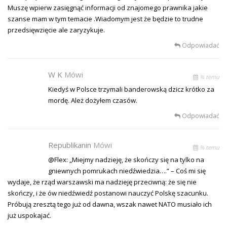
Muszę wpierw zasięgnąć informacji od znajomego prawnika jakie
szanse mam w tym temacie .Wiadomym jest że będzie to trudne
przedsięwzięcie ale zaryzykuje.
Odpowiadać
W K
Mówi
% temu
Kiedyś w Polsce trzymali banderowską dzicz krótko za
mordę. Ależ dożyłem czasów.
Odpowiadać
Republikanin
Mówi
% temu
@Flex: „Miejmy nadzieję, że skończy się na tylko na
gniewnych pomrukach niedźwiedzia….” – Coś mi się
wydaje, że rząd warszawski ma nadzieję przeciwną: że się nie
skończy, i że ów niedźwiedź postanowi nauczyć Polskę szacunku.
Próbują zresztą tego już od dawna, wszak nawet NATO musiało ich
już uspokajać.