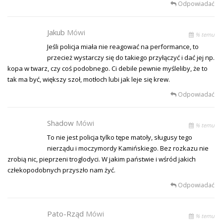
Odpowiadać
Jakub
Mówi
% temu
Jeśli policja miała nie reagować na performance, to
przecież wystarczy się do takiego przyłączyć i dać jej np.
kopa w twarz, czy coś podobnego. Ci debile pewnie myśleliby, że to
tak ma być, większy szoł, motłoch lubi jak leje się krew.
Odpowiadać
Shadow
Mówi
% temu
To nie jest policja tylko tępe matoły, sługusy tego
nierządu i moczymordy Kamińskiego. Bez rozkazu nie
zrobią nic, pieprzeni troglodyci. W jakim państwie i wśród jakich
człekopodobnych przyszło nam żyć.
Odpowiadać
Pato-Rząd
Mówi
% temu