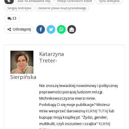
atak na ambasadora rosji
emocje ukraińskich kobiet
iryna zemlyana
Siergiej Andriejew
złamanie prawa międzynarodowego
13
Udostępnij
Katarzyna
Treter-
Sierpińska
Nie znoszę lewackiej nowomowy i politycznej
poprawności piorącej ludziom mózgi.
Michnikowszczyzna mierzi mnie.
Podobają Ci się moje publikacje? Możesz
mnie wesprzeć darowizną
KLIKNIJ TUTAJ
lub
kupując moją książkę pt. "Żydzi, gender,
multikulti, czyli oszustwo i szajba"
KLIKNIJ