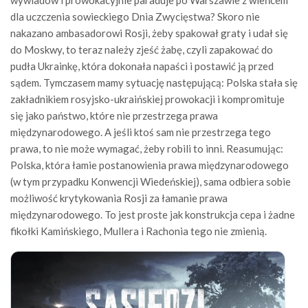
wywiadów i prowokacyjnie paraduje po Warszawie z wieńcem
dla uczczenia sowieckiego Dnia Zwycięstwa? Skoro nie
nakazano ambasadorowi Rosji, żeby spakował graty i udał się
do Moskwy, to teraz należy zjeść żabę, czyli zapakować do
pudła Ukrainkę, która dokonała napaści i postawić ją przed
sądem. Tymczasem mamy sytuację następującą: Polska stała się
zakładnikiem rosyjsko-ukraińskiej prowokacji i kompromituje
się jako państwo, które nie przestrzega prawa
międzynarodowego. A jeśli ktoś sam nie przestrzega tego
prawa, to nie może wymagać, żeby robili to inni. Reasumując:
Polska, która łamie postanowienia prawa międzynarodowego
(w tym przypadku Konwencji Wiedeńskiej), sama odbiera sobie
możliwość krytykowania Rosji za łamanie prawa
międzynarodowego. To jest proste jak konstrukcja cepa i żadne
fikołki Kamińskiego, Mullera i Rachonia tego nie zmienią.