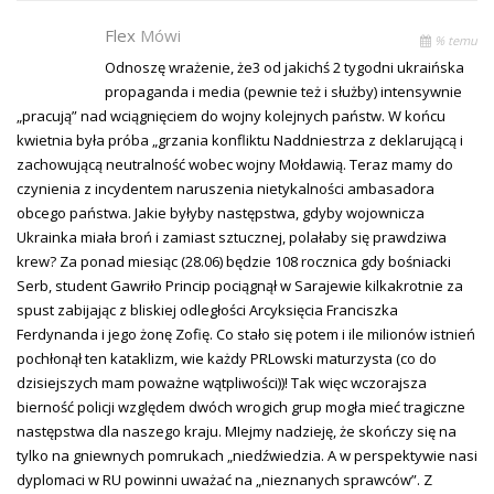
Flex
Mówi
% temu
Odnoszę wrażenie, że3 od jakichś 2 tygodni ukraińska
propaganda i media (pewnie też i służby) intensywnie
„pracują” nad wciągnięciem do wojny kolejnych państw. W końcu
kwietnia była próba „grzania konfliktu Naddniestrza z deklarującą i
zachowującą neutralność wobec wojny Mołdawią. Teraz mamy do
czynienia z incydentem naruszenia nietykalności ambasadora
obcego państwa. Jakie byłyby następstwa, gdyby wojownicza
Ukrainka miała broń i zamiast sztucznej, polałaby się prawdziwa
krew? Za ponad miesiąc (28.06) będzie 108 rocznica gdy bośniacki
Serb, student Gawriło Princip pociągnął w Sarajewie kilkakrotnie za
spust zabijając z bliskiej odległości Arcyksięcia Franciszka
Ferdynanda i jego żonę Zofię. Co stało się potem i ile milionów istnień
pochłonął ten kataklizm, wie każdy PRLowski maturzysta (co do
dzisiejszych mam poważne wątpliwości))! Tak więc wczorajsza
bierność policji względem dwóch wrogich grup mogła mieć tragiczne
następstwa dla naszego kraju. MIejmy nadzieję, że skończy się na
tylko na gniewnych pomrukach „niedźwiedzia. A w perspektywie nasi
dyplomaci w RU powinni uważać na „nieznanych sprawców”. Z