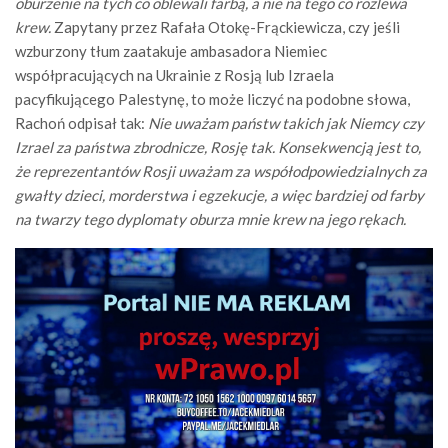
oburzenie na tych co oblewali farbą, a nie na tego co rozlewa
krew.
Zapytany przez Rafała Otokę-Frąckiewicza, czy jeśli
wzburzony tłum zaatakuje ambasadora Niemiec
współpracujących na Ukrainie z Rosją lub Izraela
pacyfikującego Palestynę, to może liczyć na podobne słowa,
Rachoń odpisał tak:
Nie uważam państw takich jak Niemcy czy
Izrael za państwa zbrodnicze, Rosję tak. Konsekwencją jest to,
że reprezentantów Rosji uważam za współodpowiedzialnych za
gwałty dzieci, morderstwa i egzekucje, a więc bardziej od farby
na twarzy tego dyplomaty oburza mnie krew na jego rękach.