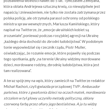
pozbawienia wolności nawet do 5 lat. Tymczasem Zemlyana,
która oblała Andriejewa sztuczną krwią, co niewątpliwie jest
napaścią i znieważeniem, nie tylko nie została zatrzymana przez
polska policję, ale otrzymała parasol ochronny od polskiego
ministra spraw wewnętrznych, Mariusza Kamińskiego, który
napisał na Twitterze, że „emocje ukraińskich kobiet są
zrozumiałe”, ponieważ podczas rosyjskiej agresji na Ukrainę
„każdego dnia dochodzi do zbrodni ludobójstwa”. W podobnym
tonie wypowiedział się rzecznik rządu, Piotr Muller,
oświadczając, że rozumie emocje, które pojawiły się podczas
tego spotkania, gdy „na terenie Ukrainy widzimy mordowane
dzieci, mordowane rodziny, zbrodnię ludobójstwa, która jest
tam realizowana”.
A teraz spójrzmy na wpis, który zamieścił na Twitterze redaktor
Michał Rachoń, czyli gwiazda prorządowej TVP:
Ambasador
państwa, które z gwałcenia dzieci na oczach matek, mordowania
strzałem w tył głowy uczyniło metodę polityczną, oblany
czerwoną farbą przez ofiary jego bestialstwa. A ja tu widzę