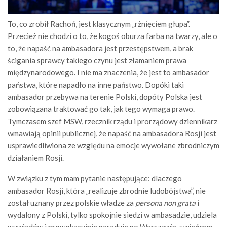
To, co zrobił Rachoń, jest klasycznym „rżnięciem głupa”.
Przecież nie chodzi o to, że kogoś oburza farba na twarzy, ale o
to, że napaść na ambasadora jest przestępstwem, a brak
ścigania sprawcy takiego czynu jest złamaniem prawa
międzynarodowego. I nie ma znaczenia, że jest to ambasador
państwa, które napadło na inne państwo. Dopóki taki
ambasador przebywa na terenie Polski, dopóty Polska jest
zobowiązana traktować go tak, jak tego wymaga prawo.
Tymczasem szef MSW, rzecznik rządu i prorządowy dziennikarz
wmawiają opinii publicznej, że napaść na ambasadora Rosji jest
usprawiedliwiona ze względu na emocje wywołane zbrodniczym
działaniem Rosji.
W związku z tym mam pytanie następujące: dlaczego
ambasador Rosji, która „realizuje zbrodnie ludobójstwa”, nie
został uznany przez polskie władze za
persona non grata
i
wydalony z Polski, tylko spokojnie siedzi w ambasadzie, udziela