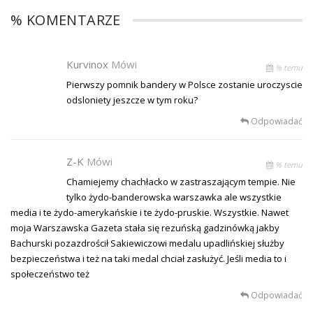
% KOMENTARZE
Kurvinox
Mówi
% temu
Pierwszy pomnik bandery w Polsce zostanie uroczyscie
odsloniety jeszcze w tym roku?
Odpowiadać
Z-K
Mówi
% temu
Chamiejemy chachłacko w zastraszającym tempie. Nie
tylko żydo-banderowska warszawka ale wszystkie
media i te żydo-amerykańskie i te żydo-pruskie. Wszystkie. Nawet
moja Warszawska Gazeta stała się rezuńską gadzinówką jakby
Bachurski pozazdrościł Sakiewiczowi medalu upadlińskiej służby
bezpieczeństwa i też na taki medal chciał zasłużyć. Jeśli media to i
społeczeństwo też
Odpowiadać