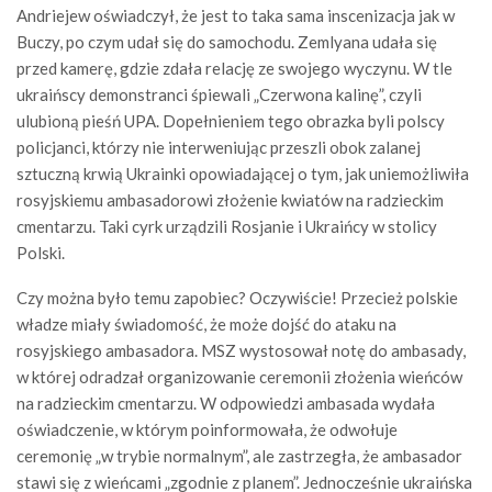
Andriejew oświadczył, że jest to taka sama inscenizacja jak w
Buczy, po czym udał się do samochodu. Zemlyana udała się
przed kamerę, gdzie zdała relację ze swojego wyczynu. W tle
ukraińscy demonstranci śpiewali „Czerwona kalinę”, czyli
ulubioną pieśń UPA. Dopełnieniem tego obrazka byli polscy
policjanci, którzy nie interweniując przeszli obok zalanej
sztuczną krwią Ukrainki opowiadającej o tym, jak uniemożliwiła
rosyjskiemu ambasadorowi złożenie kwiatów na radzieckim
cmentarzu. Taki cyrk urządzili Rosjanie i Ukraińcy w stolicy
Polski.
Czy można było temu zapobiec? Oczywiście! Przecież polskie
władze miały świadomość, że może dojść do ataku na
rosyjskiego ambasadora. MSZ wystosował notę do ambasady,
w której odradzał organizowanie ceremonii złożenia wieńców
na radzieckim cmentarzu. W odpowiedzi ambasada wydała
oświadczenie, w którym poinformowała, że odwołuje
ceremonię „w trybie normalnym”, ale zastrzegła, że ambasador
stawi się z wieńcami „zgodnie z planem”. Jednocześnie ukraińska