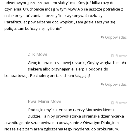
odwetowym „przetrzepaniem skóry” mieliśmy już kilka razy do
czynienia. Uruchomcie mózgi w tym MSWiA o ile jeszcze potraficie z
nich korzystać zamiast bezmyślnie wykonywać rozkazy.
Parafrazując powiedzenie dot. wojska: „Tam gdzie zaczyna się
policja, tam kończy się myślenie”.
Odpowiadać
Z-K
Mówi
% temu
Gębę to ona ma rasowej rezunki, Gdyby w rękach miała
siekierę albo przynajmniej sierp. Podobna do
Lempartowej . Po cholerę oni taki chłam ściągają?
Odpowiadać
Ewa-Maria
Mówi
% temu
’Podziękujmy’ za ten stan rzeczy Morawieckiemu i
Dudzie. Ta niby prowokatorka ukraińska dziennikarka
a według mnie szumowina ma powiązanie z Otwartym Dialogiem.
Noszę się z zamiarem zgłoszenia tego incydentu do prokuratury.