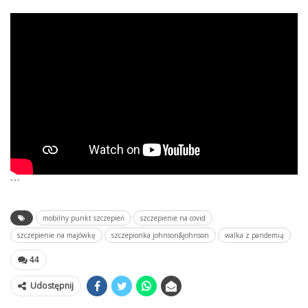
```
mobilny punkt szczepień
szczepienie na covid
szczepienie na majówkę
szczepionka johnson&johnson
walka z pandemią
44
Udostępnij