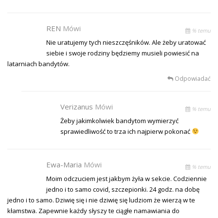
REN
Mówi
% temu
Nie uratujemy tych nieszczęśników. Ale żeby uratować
siebie i swoje rodziny będziemy musieli powiesić na
latarniach bandytów.
Odpowiadać
Verizanus
Mówi
% temu
Żeby jakimkolwiek bandytom wymierzyć
sprawiedliwość to trza ich najpierw pokonać
Ewa-Maria
Mówi
% temu
Moim odczuciem jest jakbym żyła w sekcie. Codziennie
jedno i to samo covid, szczepionki. 24 godz. na dobę
jedno i to samo. Dziwię się i nie dziwię się ludziom że wierzą w te
kłamstwa. Zapewnie każdy słyszy te ciągłe namawiania do