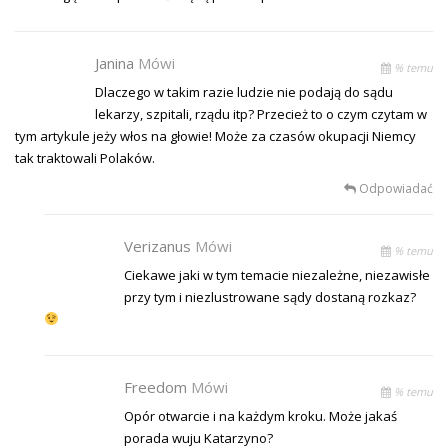
Janina
Mówi
% temu
Dlaczego w takim razie ludzie nie podają do sądu
lekarzy, szpitali, rządu itp? Przecież to o czym czytam w
tym artykule jeży włos na głowie! Może za czasów okupacji Niemcy
tak traktowali Polaków.
Odpowiadać
Verizanus
Mówi
% temu
Ciekawe jaki w tym temacie niezależne, niezawisłe
przy tym i niezlustrowane sądy dostaną rozkaz?
Freedom
Mówi
% temu
Opór otwarcie i na każdym kroku. Może jakaś
porada wuju Katarzyno?