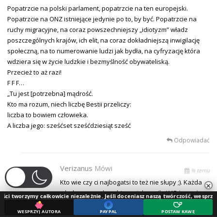
Popatrzcie na polski parlament, popatrzcie na ten europejski.
Popatrzcie na ONZ istniejące jedynie po to, by być. Popatrzcie na
ruchy migracyjne, na coraz powszechniejszy „idiotyzm” władz
poszczególnych krajów, ich elit, na coraz dokładniejszą inwigilację
społeczną, na to numerowanie ludzi jak bydła, na cyfryzację która
wdziera się w życie ludzkie i bezmyślność obywateliską.
Przecież to aż razi!
F F F…
„Tu jest [potrzebna] mądrość.
Kto ma rozum, niech liczbę Bestii przeliczy:
liczba to bowiem człowieka.
A liczba jego: sześćset sześćdziesiąt sześć
Odpowiadać
Verizanus
Mówi
% temu
Kto wie czy ci najbogatsi to też nie słupy ;). Każda
×
władza pozwala sobie na tyle na ile WIE że może
 całkowicie niezależnie. Jeśli doceniasz naszą twórczość, wesprzyj jej rozwój.
se pozwolić…na razie społeczeństwa są tylko testowane….żeby
WESPRZYJ AUTORA
PAYPAL
POSTAW KAWĘ
wiedzieć co udoskonalić potem….może kijem…może też