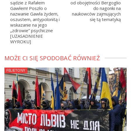
sądzie z Rafałem
od obojętności Bergoglio
Gawłem! Poszło o
do nagonki na
nazwanie Gawła żydem,
naukowców zajmujących
oszustem, antypolonitą i
się tą tematyką
wskazanie na jego
„zdrowie” psychiczne
[UZASADNIENIE
WYROKU]
MOŻE CI SIĘ SPODOBAĆ RÓWNIEŻ
FELIETONY