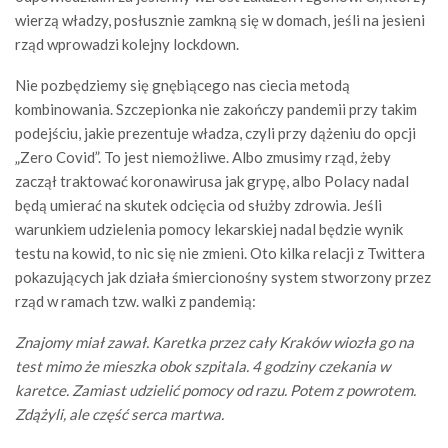
wierzą władzy, posłusznie zamkną się w domach, jeśli na jesieni
rząd wprowadzi kolejny lockdown.
Nie pozbędziemy się gnębiącego nas ciecia metodą
kombinowania. Szczepionka nie zakończy pandemii przy takim
podejściu, jakie prezentuje władza, czyli przy dążeniu do opcji
„Zero Covid”. To jest niemożliwe. Albo zmusimy rząd, żeby
zaczął traktować koronawirusa jak grypę, albo Polacy nadal
będą umierać na skutek odcięcia od służby zdrowia. Jeśli
warunkiem udzielenia pomocy lekarskiej nadal będzie wynik
testu na kowid, to nic się nie zmieni. Oto kilka relacji z Twittera
pokazujących jak działa śmiercionośny system stworzony przez
rząd w ramach tzw. walki z pandemią:
Znajomy miał zawał. Karetka przez cały Kraków wiozła go na
test mimo że mieszka obok szpitala. 4 godziny czekania w
karetce. Zamiast udzielić pomocy od razu. Potem z powrotem.
Zdążyli, ale część serca martwa.