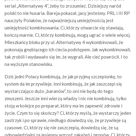
serial „Alternatywy 4”, żeby to zrozumieć. Dzisiejszy naród
polski to nie husaria. Bareja pokazał, jacy jesteśmy. PRL i III RP
nauczyły Polaków, że najważniejszą umiejętnością jest
umiejętność kombinowania. Ci, którzy otwarcie się stawiają,
kończą marnie. Ci, którzy kombinują, mogą ugrać o wiele więcej.
Mieszkańcy bloku przy ul. Alternatywy 4 wykombinowali, że
pokonają gnębiącego ich ciecia podstępem. Jak wykombinowali,
tak zrobili i wydawało się im, że wygrali. Ale cieć powrócił. I to
na wyższym stanowisku.
Dziś jedni Polacy kombinują, że jak przyjmą szczepionkę, to
system da im przywileje. Inni kombinują, że jak zaszczepi się
wystarczająco dużo „baranów”, to oni nie będą do tego
zmuszeni. Jeszcze inni wierzą władzy i nic nie kombinują, tylko
stoją w kolejce po preparat, który ma im zapewnić zdrowie i
życie. Czym to się skończy? Ci, którzy myślą, że wystarczy jeden
zastrzyk i po sprawie, niedługo dowiedzą się, że przywileje są
czasowe. Ci, którzy się nie zaszczepią, dowiedzą się, że są
odpowiedzialni za jesienny wzrost zakażeń i zgonów. Ci, którzy