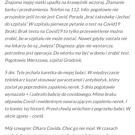
Znajoma mojej matki upadła na krawężnik wczoraj. Złamanie
barku i przedramienia. Telefon na 112. Info: pogotowie nie
przyjedzie jeśli to nie jest Covid. Porada „brać taksówkę i jechać
do szpitala”. W szpitalu pierwsze pytanie o test na Covid19
(brak). Brak testu na Covid19 to tylko przeswietlenie można
zrobić, bo w szpitalu nie może zostać. Nawet gdyby została nie
ma lekarzy bo są „święta”. Diagnoza: gips nie wystarczy,
potrzebna jest operacja. Do wtorku ma być w domu i zrobić test.
Pogotowie Warszawa, szpital Grodzisk.
5 dni. Tyle jechała karetka do mojej babci. W międzyczasie
telelekarz kazał stosować paracetamol i antybiotyk, który
został po poprzednim zapaleniu nerek. 5 dnia pogotowie
wymazało + i zabrało babcię do covidowego. Mimo braku
objawów Covid i ewidentnym nawracającym zapaleniu nerek. I
to koniec tej historii. Przed chwilą wróciłam z pogrzebu babci. W
akcie zgonu – covid.
Mój szwagier. Ofiara Covida. Choć go nie miał. W czasach