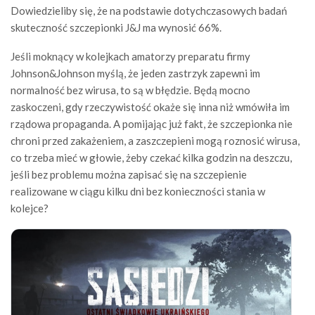
Dowiedzieliby się, że na podstawie dotychczasowych badań
skuteczność szczepionki J&J ma wynosić 66%.
Jeśli moknący w kolejkach amatorzy preparatu firmy
Johnson&Johnson myślą, że jeden zastrzyk zapewni im
normalność bez wirusa, to są w błędzie. Będą mocno
zaskoczeni, gdy rzeczywistość okaże się inna niż wmówiła im
rządowa propaganda. A pomijając już fakt, że szczepionka nie
chroni przed zakażeniem, a zaszczepieni mogą roznosić wirusa,
co trzeba mieć w głowie, żeby czekać kilka godzin na deszczu,
jeśli bez problemu można zapisać się na szczepienie
realizowane w ciągu kilku dni bez konieczności stania w
kolejce?