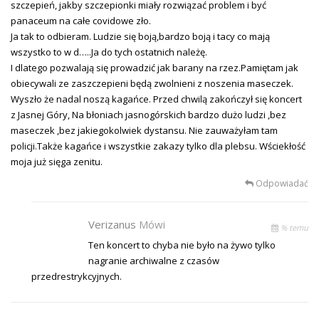
szczepień, jakby szczepionki miały rozwiązać problem i być
panaceum na całe covidowe zło.
Ja tak to odbieram. Ludzie się boją,bardzo boją i tacy co mają
wszystko to w d…..Ja do tych ostatnich należę.
I dlatego pozwalają się prowadzić jak barany na rzez.Pamiętam jak
obiecywali ze zaszczepieni będą zwolnieni z noszenia maseczek.
Wyszło że nadal noszą kagańce. Przed chwilą zakończył się koncert
z Jasnej Góry, Na błoniach jasnogórskich bardzo dużo ludzi ,bez
maseczek ,bez jakiegokolwiek dystansu. Nie zauważyłam tam
policji.Także kagańce i wszystkie zakazy tylko dla plebsu. Wściekłość
moja już sięga zenitu.
Odpowiadać
Verizanus
Mówi
% temu
Ten koncert to chyba nie było na żywo tylko
nagranie archiwalne z czasów
przedrestrykcyjnych.