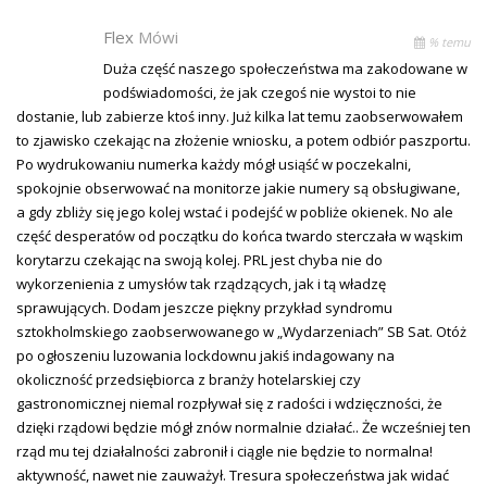
Flex
Mówi
% temu
Duża część naszego społeczeństwa ma zakodowane w
podświadomości, że jak czegoś nie wystoi to nie
dostanie, lub zabierze ktoś inny. Już kilka lat temu zaobserwowałem
to zjawisko czekając na złożenie wniosku, a potem odbiór paszportu.
Po wydrukowaniu numerka każdy mógł usiąść w poczekalni,
spokojnie obserwować na monitorze jakie numery są obsługiwane,
a gdy zbliży się jego kolej wstać i podejść w pobliże okienek. No ale
część desperatów od początku do końca twardo sterczała w wąskim
korytarzu czekając na swoją kolej. PRL jest chyba nie do
wykorzenienia z umysłów tak rządzących, jak i tą władzę
sprawujących. Dodam jeszcze piękny przykład syndromu
sztokholmskiego zaobserwowanego w „Wydarzeniach” SB Sat. Otóż
po ogłoszeniu luzowania lockdownu jakiś indagowany na
okoliczność przedsiębiorca z branży hotelarskiej czy
gastronomicznej niemal rozpływał się z radości i wdzięczności, że
dzięki rządowi będzie mógł znów normalnie działać.. Że wcześniej ten
rząd mu tej działalności zabronił i ciągle nie będzie to normalna!
aktywność, nawet nie zauważył. Tresura społeczeństwa jak widać