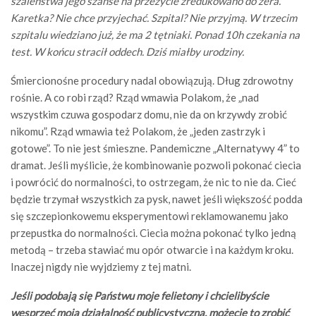
szaleństwa jego szanse na przeżycie zredukowano do zera.
Karetka? Nie chce przyjechać. Szpital? Nie przyjmą.
W trzecim
szpitalu wiedziano już, że ma 2 tętniaki. Ponad 10h czekania na
test. W końcu stracił oddech. Dziś miałby urodziny.
Śmiercionośne procedury nadal obowiązują. Dług zdrowotny
rośnie. A co robi rząd? Rząd wmawia Polakom, że „nad
wszystkim czuwa gospodarz domu, nie da on krzywdy zrobić
nikomu”. Rząd wmawia też Polakom, że „jeden zastrzyk i
gotowe”. To nie jest śmieszne. Pandemiczne „Alternatywy 4” to
dramat. Jeśli myślicie, że kombinowanie pozwoli pokonać ciecia
i powrócić do normalności, to ostrzegam, że nic to nie da. Cieć
będzie trzymał wszystkich za pysk, nawet jeśli większość podda
się szczepionkowemu eksperymentowi reklamowanemu jako
przepustka do normalności. Ciecia można pokonać tylko jedną
metodą – trzeba stawiać mu opór otwarcie i na każdym kroku.
Inaczej nigdy nie wyjdziemy z tej matni.
Jeśli podobają się Państwu moje felietony i chcielibyście
wesprzeć moją działalność publicystyczną, możecie to zrobić