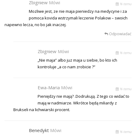
Zbigniew
Mówi
% temu
Mozliwe jest, ze nie maja pieniedzy na medycyne i za
pomoca kovida wstrzymali leczenie Polakow – swoich
napewno lecza, no bo jak inaczej.
Odpowiadać
Zbigniew
Mówi
% temu
„Nie maja” albo juz maja u siebie, bo kto ich
kontroluje „a co nam zrobicie ?”
Ewa-Maria
Mówi
% temu
Pieniędzy nie mają? .Dodrukują. Z tego co widać to
mają w nadmiarze. Wkrótce będą miliardy z
Brukseli na lichwiarski procent.
Benedykt
Mówi
% temu