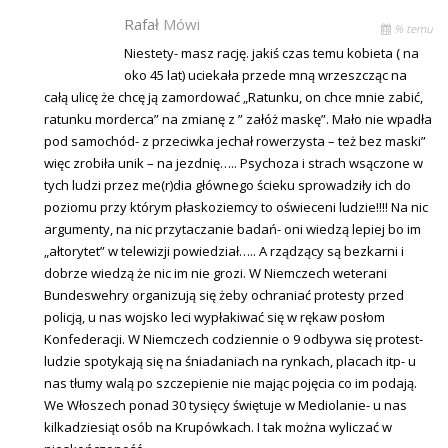
Rafał
Mówi
% temu
Niestety- masz rację. jakiś czas temu kobieta ( na
oko 45 lat) uciekała przede mną wrzeszcząc na
całą ulicę że chcę ją zamordować „Ratunku, on chce mnie zabić,
ratunku morderca” na zmianę z ” załóż maskę”. Mało nie wpadła
pod samochód- z przeciwka jechał rowerzysta – też bez maski”
więc zrobiła unik – na jezdnię….. Psychoza i strach wsączone w
tych ludzi przez me(r)dia głównego ścieku sprowadziły ich do
poziomu przy którym płaskoziemcy to oświeceni ludzie!!!! Na nic
argumenty, na nic przytaczanie badań- oni wiedzą lepiej bo im
„ałtorytet” w telewizji powiedział….. A rządzący są bezkarni i
dobrze wiedzą że nic im nie grozi. W Niemczech weterani
Bundeswehry organizują się żeby ochraniać protesty przed
policją, u nas wojsko leci wypłakiwać się w rękaw posłom
Konfederacji. W Niemczech codziennie o 9 odbywa się protest-
ludzie spotykają się na śniadaniach na rynkach, placach itp- u
nas tłumy walą po szczepienie nie mając pojęcia co im podają.
We Włoszech ponad 30 tysięcy świętuje w Mediolanie- u nas
kilkadziesiąt osób na Krupówkach. I tak można wyliczać w