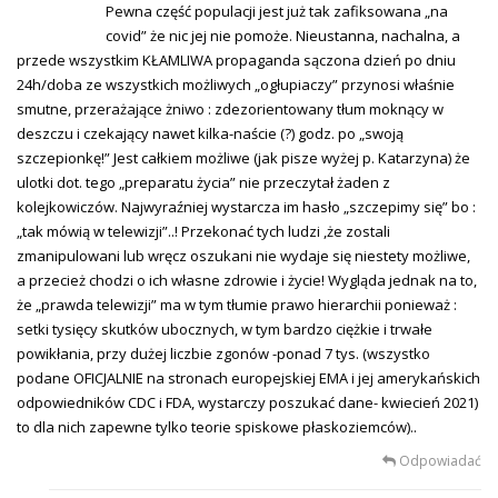
Pewna część populacji jest już tak zafiksowana „na
covid” że nic jej nie pomoże. Nieustanna, nachalna, a
przede wszystkim KŁAMLIWA propaganda sączona dzień po dniu
24h/doba ze wszystkich możliwych „ogłupiaczy” przynosi właśnie
smutne, przerażające żniwo : zdezorientowany tłum moknący w
deszczu i czekający nawet kilka-naście (?) godz. po „swoją
szczepionkę!” Jest całkiem możliwe (jak pisze wyżej p. Katarzyna) że
ulotki dot. tego „preparatu życia” nie przeczytał żaden z
kolejkowiczów. Najwyraźniej wystarcza im hasło „szczepimy się” bo :
„tak mówią w telewizji”..! Przekonać tych ludzi ,że zostali
zmanipulowani lub wręcz oszukani nie wydaje się niestety możliwe,
a przecież chodzi o ich własne zdrowie i życie! Wygląda jednak na to,
że „prawda telewizji” ma w tym tłumie prawo hierarchii ponieważ :
setki tysięcy skutków ubocznych, w tym bardzo ciężkie i trwałe
powikłania, przy dużej liczbie zgonów -ponad 7 tys. (wszystko
podane OFICJALNIE na stronach europejskiej EMA i jej amerykańskich
odpowiedników CDC i FDA, wystarczy poszukać dane- kwiecień 2021)
to dla nich zapewne tylko teorie spiskowe płaskoziemców)..
Odpowiadać