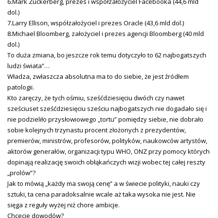
6.Mark Zuckerberg, prezes i współzałożyciel Facebooka (44,6 mld
dol.)
7.Larry Ellison, współzałożyciel i prezes Oracle (43,6 mld dol.)
8.Michael Bloomberg, założyciel i prezes agencji Bloomberg (40 mld
dol.)
To duża zmiana, bo jeszcze rok temu dotyczyło to 62 najbogatszych
ludzi świata”…
Władza, zwłaszcza absolutna ma to do siebie, że jest źródłem
patologii.
Kto zaręczy, że tych ośmiu, sześćdziesięciu dwóch czy nawet
sześciuset sześćdziesięciu sześciu najbogatszych nie dogadało się i
nie podzieliło przysłowiowego „tortu” pomiędzy siebie, nie dobrało
sobie kolejnych trzynastu procent złożonych z prezydentów,
premierów, ministrów, profesorów, polityków, naukowców artystów,
aktorów generałów, organizacji typu WHO, ONZ przy pomocy których
dopinają realizację swoich obłąkańczych wizji wobec tej całej reszty
„prolów”?
Jak to mówią „każdy ma swoją cenę” a w świecie polityki, nauki czy
sztuki, ta cena paradoksalnie wcale aż taka wysoka nie jest. Nie
sięga z reguły wyżej niż chore ambicje.
Chcecie dowodów?