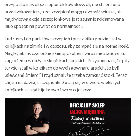
przypadku innych szczepionek kowidowych, nie chroni ona
przed zakażeniem, a zaszczepieni mogą roznosić wirusa, ale
majówkowa akcja szczepionkowa jest szumnie reklamowana
jako sposób na powrót do normalności.
Lud ruszył do punktów szczepień i przez kilka godzin stał w
kolejkach na zimnie i w deszczu, aby załapać się na normalność.
Nagle, jakimś czarodziejskim sposobem, wirus nie stanowi już
zagrożenia w dużych skupiskach ludzkich. Przypominam, że gdy
turyści stali w kolejkach do wyciągów narciarskich, to byli
„siewcami śmierci” i rząd uznał, że trzeba zamknąć stoki. Teraz
chętni na dawkę szczepionki tłoczą się w o wiele większych
kolejkach, a rząd bije brawo i woła o jeszcze.