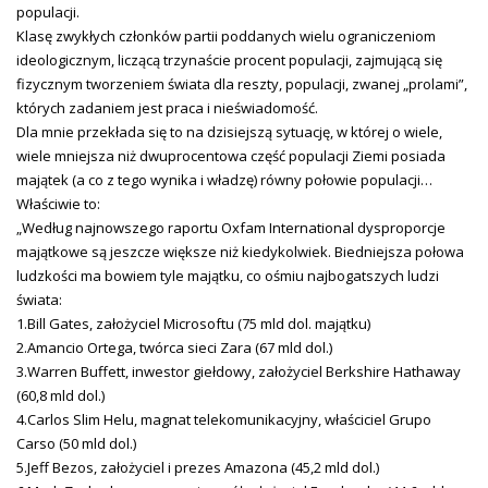
populacji.
Klasę zwykłych członków partii poddanych wielu ograniczeniom
ideologicznym, liczącą trzynaście procent populacji, zajmującą się
fizycznym tworzeniem świata dla reszty, populacji, zwanej „prolami”,
których zadaniem jest praca i nieświadomość.
Dla mnie przekłada się to na dzisiejszą sytuację, w której o wiele,
wiele mniejsza niż dwuprocentowa część populacji Ziemi posiada
majątek (a co z tego wynika i władzę) równy połowie populacji…
Właściwie to:
„Według najnowszego raportu Oxfam International dysproporcje
majątkowe są jeszcze większe niż kiedykolwiek. Biedniejsza połowa
ludzkości ma bowiem tyle majątku, co ośmiu najbogatszych ludzi
świata:
1.Bill Gates, założyciel Microsoftu (75 mld dol. majątku)
2.Amancio Ortega, twórca sieci Zara (67 mld dol.)
3.Warren Buffett, inwestor giełdowy, założyciel Berkshire Hathaway
(60,8 mld dol.)
4.Carlos Slim Helu, magnat telekomunikacyjny, właściciel Grupo
Carso (50 mld dol.)
5.Jeff Bezos, założyciel i prezes Amazona (45,2 mld dol.)