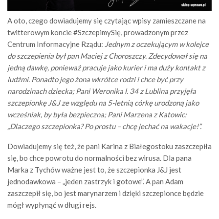
A oto, czego dowiadujemy się czytając wpisy zamieszczane na
twitterowym koncie #SzczepimySię, prowadzonym przez
Centrum Informacyjne Rządu:
Jednym z oczekującym w kolejce
do szczepienia był pan Maciej z Choroszczy. Zdecydował się na
jedną dawkę, ponieważ pracuje jako kurier i ma duży kontakt z
ludźmi. Ponadto jego żona wkrótce rodzi i chce być przy
narodzinach dziecka; Pani Weronika l. 34 z Lublina przyjęła
szczepionkę J&J ze względu na 5-letnią córkę urodzoną jako
wcześniak, by była bezpieczna; Pani Marzena z Katowic:
„Dlaczego szczepionka? Po prostu – chcę jechać na wakacje!”.
Dowiadujemy się też, że pani Karina z Białegostoku zaszczepiła
się, bo chce powrotu do normalności bez wirusa. Dla pana
Marka z Tychów ważne jest to, że szczepionka J&J jest
jednodawkowa – „jeden zastrzyk i gotowe”. A pan Adam
zaszczepił się, bo jest marynarzem i dzięki szczepionce będzie
mógł wypłynąć w długi rejs.