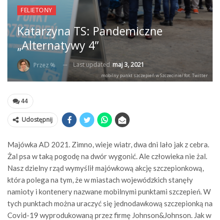
FELIETONY
Katarzyna TS: Pandemiczne
„Alternatywy 4”
Last updated
maj 3, 2021
Przez %
mobilny punkt szczepień w Szczecinie/ fot. Twitter
44
Udostępnij
Majówka AD 2021. Zimno, wieje wiatr, dwa dni lało jak z cebra.
Żal psa w taką pogodę na dwór wygonić. Ale człowieka nie żal.
Nasz dzielny rząd wymyślił majówkową akcję szczepionkową,
która polega na tym, że w miastach wojewódzkich stanęły
namioty i kontenery nazwane mobilnymi punktami szczepień. W
tych punktach można uraczyć się jednodawkową szczepionką na
Covid-19 wyprodukowaną przez firmę Johnson&Johnson. Jak w