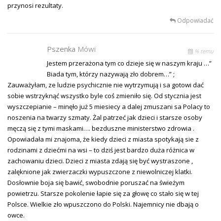
przynosi rezultaty.
Odpowiadać
Pszenka
Mówi
% temu
Jestem przerażona tym co dzieje się w naszym kraju …”
Biada tym, którzy nazywają zło dobrem…” ;
Zauważyłam, ze ludzie psychicznie nie wytrzymują i sa gotowi dać
sobie wstrzyknąć wszystko byle coś zmieniło się. Od stycznia jest
wyszczepianie – minęło już 5 miesiecy a dalej zmuszani sa Polacy to
noszenia na twarzy szmaty. Żal patrzeć jak dzieci i starsze osoby
męczą się z tymi maskami…. bezduszne ministerstwo zdrowia .
Opowiadała mi znajoma, że kiedy dzieci z miasta spotykają sie z
rodzinami z dziećmi na wsi – to dziś jest bardzo duża różnica w
zachowaniu dzieci. Dzieci z miasta zdają się być wystraszone ,
zalęknione jak zwierzaczki wypuszczone z niewolniczej klatki.
Dosłownie boja się bawić, swobodnie poruszać na świeżym
powietrzu. Starsze pokolenie łapie się za głowę co stało się w tej
Polsce. Wielkie zło wpuszczono do Polski. Najemnicy nie dbają o
owce.