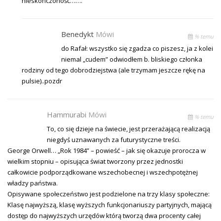
nieskończoność…….
Benedykt
Mówi
% temu
do Rafał: wszystko się zgadza co piszesz, ja z kolei
niemal „cudem” odwiodłem b. bliskiego członka
rodziny od tego dobrodziejstwa (ale trzymam jeszcze rękę na
pulsie)..pozdr
Hammurabi
Mówi
% temu
To, co się dzieje na świecie, jest przerażającą realizacją
niegdyś uznawanych za futurystyczne treści.
George Orwell… „Rok 1984” – powieść – jak się okazuje prorocza w
wielkim stopniu – opisująca świat tworzony przez jednostki
całkowicie podporządkowane wszechobecnej i wszechpotężnej
władzy państwa.
Opisywane społeczeństwo jest podzielone na trzy klasy społeczne:
Klasę najwyższą, klasę wyższych funkcjonariuszy partyjnych, mającą
dostęp do najwyższych urzędów którą tworzą dwa procenty całej