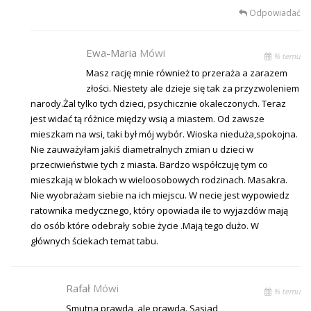
Odpowiadać
Ewa-Maria
Mówi
% temu
Masz rację mnie również to przeraża a zarazem
złości. Niestety ale dzieje się tak za przyzwoleniem
narody.Żal tylko tych dzieci, psychicznie okaleczonych. Teraz
jest widać tą różnice między wsią a miastem. Od zawsze
mieszkam na wsi, taki był mój wybór. Wioska nieduża,spokojna.
Nie zauważyłam jakiś diametralnych zmian u dzieci w
przeciwieństwie tych z miasta. Bardzo współczuję tym co
mieszkają w blokach w wieloosobowych rodzinach. Masakra.
Nie wyobrażam siebie na ich miejscu. W necie jest wypowiedz
ratownika medycznego, który opowiada ile to wyjazdów mają
do osób które odebrały sobie życie .Mają tego dużo. W
głównych ściekach temat tabu.
Rafał
Mówi
% temu
Smutna prawda, ale prawda. Sąsiad,