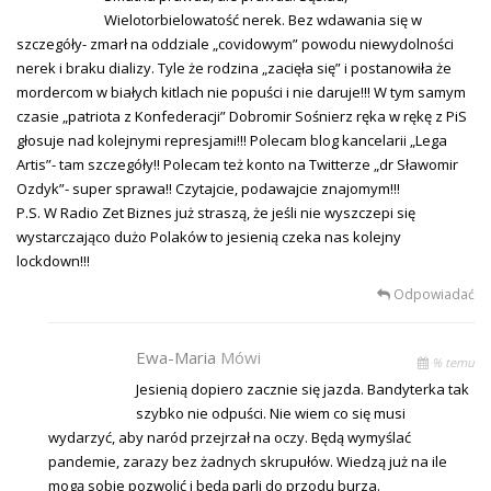
Wielotorbielowatość nerek. Bez wdawania się w
szczegóły- zmarł na oddziale „covidowym” powodu niewydolności
nerek i braku dializy. Tyle że rodzina „zacięła się” i postanowiła że
mordercom w białych kitlach nie popuści i nie daruje!!! W tym samym
czasie „patriota z Konfederacji” Dobromir Sośnierz ręka w rękę z PiS
głosuje nad kolejnymi represjami!!! Polecam blog kancelarii „Lega
Artis”- tam szczegóły!! Polecam też konto na Twitterze „dr Sławomir
Ozdyk”- super sprawa!! Czytajcie, podawajcie znajomym!!!
P.S. W Radio Zet Biznes już straszą, że jeśli nie wyszczepi się
wystarczająco dużo Polaków to jesienią czeka nas kolejny
lockdown!!!
Odpowiadać
Ewa-Maria
Mówi
% temu
Jesienią dopiero zacznie się jazda. Bandyterka tak
szybko nie odpuści. Nie wiem co się musi
wydarzyć, aby naród przejrzał na oczy. Będą wymyślać
pandemie, zarazy bez żadnych skrupułów. Wiedzą już na ile
mogą sobie pozwolić i będą parli do przodu burza.