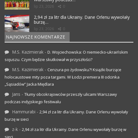
lip 23, 2026
0
2,94 zł za litr dla Ukrainy. Dane Orlenu wywołały
burzę…
lip 23, 2026
0
NAJNOWSZE KOMENTARZE
M.S. Kazimierak
-
D. Wojciechowska: O niemiecko-ukraińskim
sojuszu. Czym będzie skutkował w przyszłości?
M.S. Kazimierak
-
Cenzura po żydowsku?! Książki burzące
holocaustowe mity poza targami. W Łodzi premiera III odcinka
„Sąsiadów” Jacka Międlara
Jans
-
Tłumy obcokrajowców przeszły ulicami Warszawy
podczas indyjskiego festiwalu
Hammurabi
-
2,94 zł za litr dla Ukrainy. Dane Orlenu wywołały
burzę w sieci
z-k
-
2,94 zł za litr dla Ukrainy. Dane Orlenu wywołały burzę w
sieci