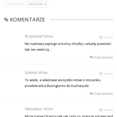
POPRZEDNI
NASTĘPNY
% KOMENTARZE
Krzysztof
Mówi
% temu
Nic nadzwyczajnego w końcu choćby i umarły powstał i
tak nie uwierzą…
Odpowiadać
Schock
Mówi
% temu
To wiele, a właściwie wszystko mówi o stosunku
przebierańca Buongiorno do Eucharystii.
Odpowiadać
Verizanus
Mówi
% temu
Może papież Franciszek jak i inni co znają te sprawy jest