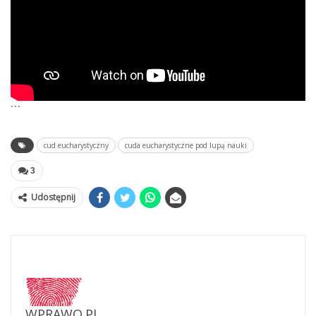
```
cud eucharystyczny
cuda eucharystyczne pod lupą nauki
3
Udostępnij
WPRAWO.PL