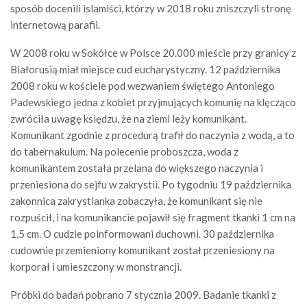
sposób docenili islamiści, którzy w 2018 roku zniszczyli stronę
internetową parafii.
W 2008 roku w Sokółce w Polsce 20.000 mieście przy granicy z
Białorusią miał miejsce cud eucharystyczny. 12 października
2008 roku w kościele pod wezwaniem świętego Antoniego
Padewskiego jedna z kobiet przyjmujących komunię na klęcząco
zwróciła uwagę księdzu, że na ziemi leży komunikant.
Komunikant zgodnie z procedurą trafił do naczynia z wodą, a to
do tabernakulum. Na polecenie proboszcza, woda z
komunikantem została przelana do większego naczynia i
przeniesiona do sejfu w zakrystii. Po tygodniu 19 października
zakonnica zakrystianka zobaczyła, że komunikant się nie
rozpuścił, i na komunikancie pojawił się fragment tkanki 1 cm na
1,5 cm. O cudzie poinformowani duchowni. 30 października
cudownie przemieniony komunikant został przeniesiony na
korporał i umieszczony w monstrancji.
Próbki do badań pobrano 7 stycznia 2009. Badanie tkanki z