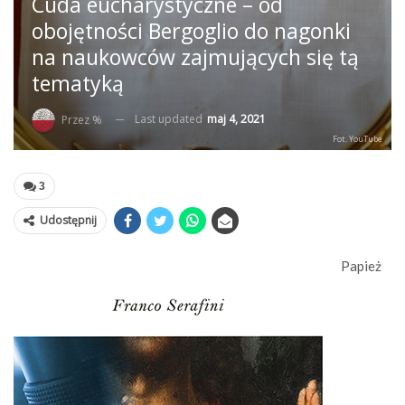
Cuda eucharystyczne – od
obojętności Bergoglio do nagonki
na naukowców zajmujących się tą
tematyką
Last updated
maj 4, 2021
Przez %
Fot. YouTube
3
Udostępnij
Papież