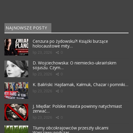
NAJNOWSZE POSTY
Cenzura po żydowsku?! Książki burzące
holocaustowe mity…
lip 23, 2026
0
D. Wojciechowska: O niemiecko-ukraińskim
sojuszu. Czym…
lip 23, 2026
0
K. Baliński: Hajdamak, Kałmuk, Chazar i pomniki…
lip 23, 2026
0
J. Międlar: Polskie miasta powinny natychmiast
zerwać…
lip 23, 2026
0
Tłumy obcokrajowców przeszły ulicami
Warszawy podczas…