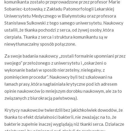
komunikanta zostało przeprowadzone przez profesor Marie
Sobaniec-Łotowską z Zakładu Patomorfologii Lekarskiej
Uniwersytetu Medycznego w Białymstoku oraz profesora
Stanisława Sulkowski z tego samego uniwersytetu. Naukowcy
ustalili, że tkanka pochodzi z serca, od żywej osoby, która
cierpiała. Tkanka z serca i struktura komunikantu są w
niewytłumaczalny sposób połączone.
Za swoje badania naukowcy „zostali formalnie upomniani przez
swojego” przełożonego z uniwersytetu i „oskarżeni o
wykonanie badań w sposób nierzetelny, nielegalny, z
pominięciem procedur”. Naukowcy byli też szkalowani na
łamach prasy, która nagłaśniała krytyczne pod ich adresem
opinie naukowców (o mniejszym dorobku naukowym, ale za to
związanych z biurokracją państwową).
Krytycy naukowców twierdzili bez jakichkolwiek dowodów, że
tkanka to efekt działalności bakterii, nie zważając na to, że
bakterie zupełnie inaczej wyglądają niż tkanki serca. Działacze