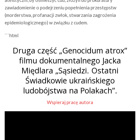
ateistyczni, by ośmieszyć cud, złożyli do prokuratury
zawiadomienie o podejrzeniu popełnienia przestępstw
(morderstwa, profanacji zwłok, stwarzania zagrożenia
epidemiologicznego) w związku z cudem.
```html
Druga część „Genocidum atrox”
filmu dokumentalnego Jacka
Międlara „Sąsiedzi. Ostatni
Świadkowie ukraińskiego
ludobójstwa na Polakach”.
Wspieraj pracę autora