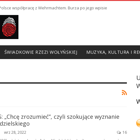
ł Polsce współpracę z Wehrmachtem. Burza po jego wpisie
ŚWIADKOWIE RZEZI WOŁYŃSKIEJ
MUZYKA, KULTURA I RE
W
W
: „Chcę zrozumieć”, czyli szokujące wyznanie
dzielskiego
wrz 28, 2022
16
ŃSKA