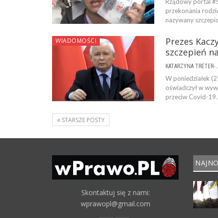
Rządowy portal #S
przekonania rodzi
nazywany szczepi
Prezes Kacz
WIADOMOŚCI
szczepień na
KATARZYNA TRETER-SIERPI
W poniedziałek (2
oświadczył w wywi
przeciw Covid-19.
STARSZE POSTY
NAJNO
Skontaktuj się z nami:
wprawopl@gmail.com