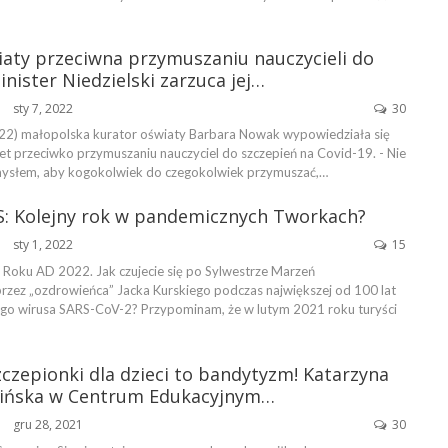
iaty przeciwna przymuszaniu nauczycieli do
inister Niedzielski zarzuca jej…
sty 7, 2022
30
ŃSKA
22) małopolska kurator oświaty Barbara Nowak wypowiedziała się
et przeciwko przymuszaniu nauczyciel do szczepień na Covid-19. - Nie
mysłem, aby kogokolwiek do czegokolwiek przymuszać,…
S: Kolejny rok w pandemicznych Tworkach?
sty 1, 2022
15
ŃSKA
Roku AD 2022. Jak czujecie się po Sylwestrze Marzeń
zez „ozdrowieńca” Jacka Kurskiego podczas największej od 100 lat
go wirusa SARS-CoV-2? Przypominam, że w lutym 2021 roku turyści
czepionki dla dzieci to bandytyzm! Katarzyna
pińska w Centrum Edukacyjnym…
gru 28, 2021
30
ŃSKA