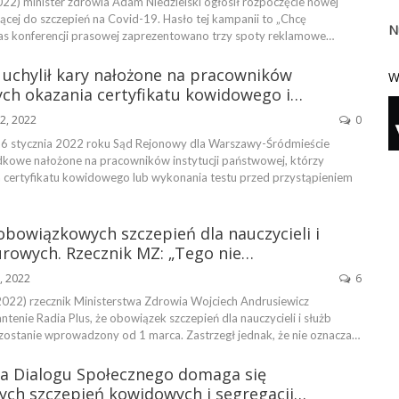
22) minister zdrowia Adam Niedzielski ogłosił rozpoczęcie nowej
ącej do szczepień na Covid-19. Hasło tej kampanii to „Chcę
N
as konferencji prasowej zaprezentowano trzy spoty reklamowe…
uchylił kary nałożone na pracowników
W
ch okazania certyfikatu kowidowego i…
22, 2022
0
26 stycznia 2022 roku Sąd Rejonowy dla Warszawy-Śródmieście
ądkowe nałożone na pracowników instytucji państwowej, którzy
 certyfikatu kowidowego lub wykonania testu przed przystąpieniem
bowiązkowych szczepień dla nauczycieli i
rowych. Rzecznik MZ: „Tego nie…
8, 2022
6
022) rzecznik Ministerstwa Zdrowia Wojciech Andrusiewicz
tenie Radia Plus, że obowiązek szczepień dla nauczycieli i służb
ostanie wprowadzony od 1 marca. Zastrzegł jednak, że nie oznacza…
da Dialogu Społecznego domaga się
ch szczepień kowidowych i segregacji…