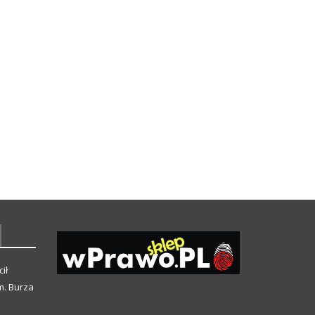
ił
m. Burza