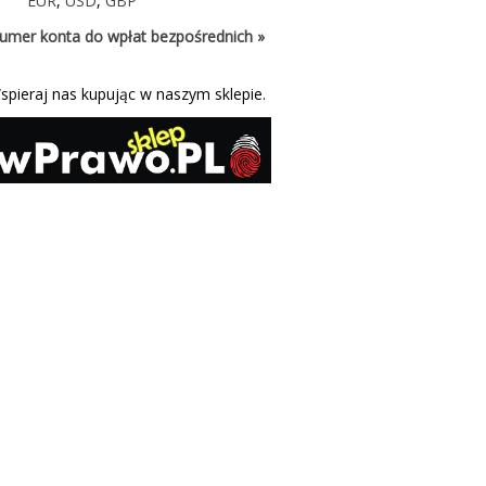
EUR
,
USD
,
GBP
umer konta do wpłat bezpośrednich »
spieraj nas kupując w naszym sklepie.