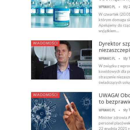
sty 
WPRAWO.PL
W czwartek (20.01
którym domaga się
Apelujemy do rzą
wyjątkiem…
Dyrektor szp
WIADOMOŚCI
niezaszczep
sty 
WPRAWO.PL
W związku z wpro
kowidowych dla p
straszenie niezas
świadczących usłu
UWAGA! Obow
WIADOMOŚCI
to bezprawi
sty 
WPRAWO.PL
Minister zdrowia 
personel placówe
22 grudnia 2021 