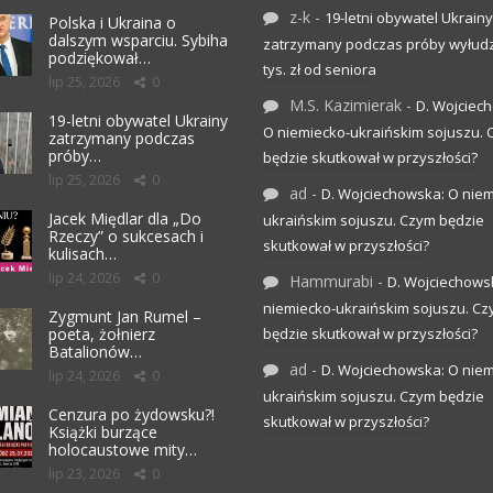
z-k
-
19-letni obywatel Ukrainy
Polska i Ukraina o
dalszym wsparciu. Sybiha
zatrzymany podczas próby wyłudz
podziękował…
tys. zł od seniora
lip 25, 2026
0
M.S. Kazimierak
-
D. Wojciec
19-letni obywatel Ukrainy
O niemiecko-ukraińskim sojuszu.
zatrzymany podczas
próby…
będzie skutkował w przyszłości?
lip 25, 2026
0
ad
-
D. Wojciechowska: O niem
Jacek Międlar dla „Do
ukraińskim sojuszu. Czym będzie
Rzeczy” o sukcesach i
skutkował w przyszłości?
kulisach…
lip 24, 2026
0
Hammurabi
-
D. Wojciechows
niemiecko-ukraińskim sojuszu. C
Zygmunt Jan Rumel –
poeta, żołnierz
będzie skutkował w przyszłości?
Batalionów…
ad
-
D. Wojciechowska: O niem
lip 24, 2026
0
ukraińskim sojuszu. Czym będzie
Cenzura po żydowsku?!
skutkował w przyszłości?
Książki burzące
holocaustowe mity…
lip 23, 2026
0