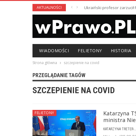
AKTUALNOŚCI
Ukraiński profesor zarzuci
WIADOMOŚCI
FELIETONY
HISTORIA
Strona główna
szczepienie na covid
PRZEGLĄDANIE TAGÓW
SZCZEPIENIE NA COVID
Katarzyna TS
FELIETONY
ministra Nie
KATARZYNA TRETER-SIERPI