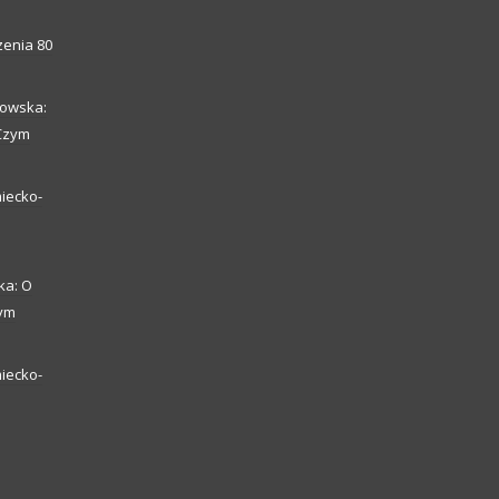
enia 80
howska:
 Czym
iecko-
ka: O
zym
iecko-