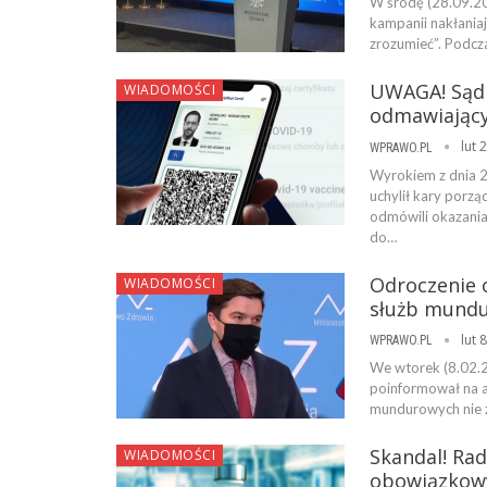
W środę (28.09.20
kampanii nakłaniaj
zrozumieć”. Podcz
UWAGA! Sąd 
WIADOMOŚCI
odmawiający
lut 
WPRAWO.PL
Wyrokiem z dnia 
uchylił kary porz
odmówili okazania
do…
Odroczenie o
WIADOMOŚCI
służb mundu
lut 
WPRAWO.PL
We wtorek (8.02.2
poinformował na an
mundurowych nie z
Skandal! Ra
WIADOMOŚCI
obowiązkowy