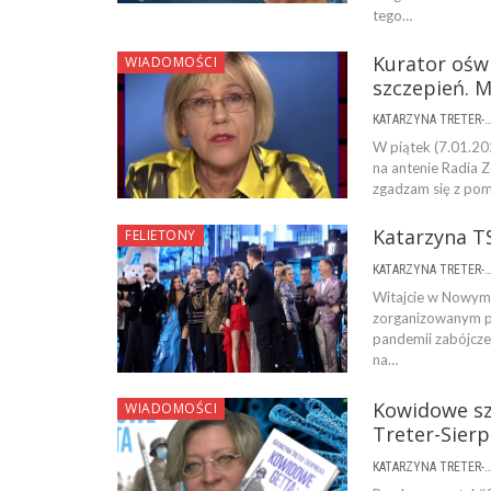
tego…
Kurator ośw
WIADOMOŚCI
szczepień. M
KATARZYNA TRETER-SIERPI
W piątek (7.01.20
na antenie Radia Z
zgadzam się z po
Katarzyna T
FELIETONY
KATARZYNA TRETER-SIERPI
Witajcie w Nowym 
zorganizowanym pr
pandemii zabójcze
na…
Kowidowe sz
WIADOMOŚCI
Treter-Sier
KATARZYNA TRETER-SIERPI