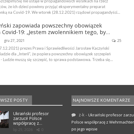
zczepimySię nie ustaje w propagandowych wysiłkach na rzecz
ców, że ich dzieci powinny przyjąć eksperymentalny preparat
onką na Covid-19. We wtorek (28.12.2021) rządowi propagandyści…
yński zapowiada powszechny obowiązek
 Covid-19: „Jestem zwolennikiem tego, by…
gru 27, 2021
25
ŃSKA
7.12.2021) prezes Prawa i Sprawiedliwości Jarosław Kaczyński
adzie dla „Interii”, że popiera powszechny obowiązek szczepień
 - Ludzie muszą się szczepić, to sprawa podstawowa. Trzeba się…
WSZE POSTY
NAJNOWSZE KOMENTARZE
Ukraiński profesor
z-k
-
Ukraiński profesor zarzuc
zarzucił Polsce
Polsce współpracę z Wehrmachte
współpracę z…
po jego wpisie
lip 25, 2026
0