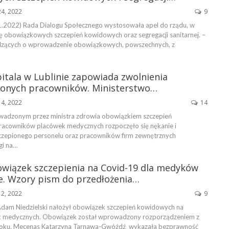
24, 2022
9
.2022) Rada Dialogu Społecznego wystosowała apel do rządu, w
 obowiązkowych szczepień kowidowych oraz segregacji sanitarnej. –
dzących o wprowadzenie obowiązkowych, powszechnych, z
itala w Lublinie zapowiada zwolnienia
ionych pracowników. Ministerstwo…
14, 2022
14
wadzonym przez ministra zdrowia obowiązkiem szczepień
racowników placówek medycznych rozpoczęło się nękanie i
zczepionego personelu oraz pracowników firm zewnętrznych
gi na…
iązek szczepienia na Covid-19 dla medyków
e. Wzory pism do przedłożenia…
12, 2022
9
Adam Niedzielski nałożył obowiązek szczepień kowidowych na
k medycznych. Obowiązek został wprowadzony rozporządzeniem z
roku. Mecenas Katarzyna Tarnawa-Gwóźdź wykazała bezprawność