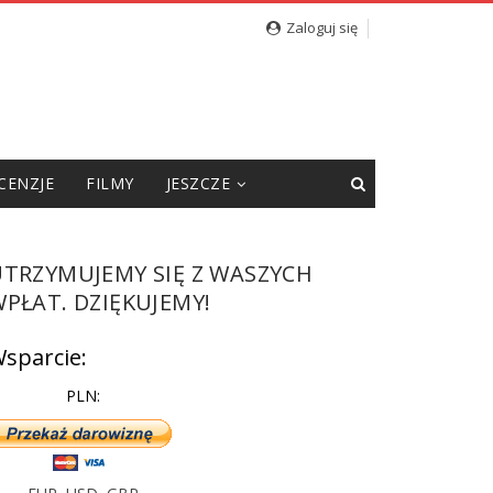
Zaloguj się
CENZJE
FILMY
JESZCZE
UTRZYMUJEMY SIĘ Z WASZYCH
PŁAT. DZIĘKUJEMY!
sparcie:
PLN: