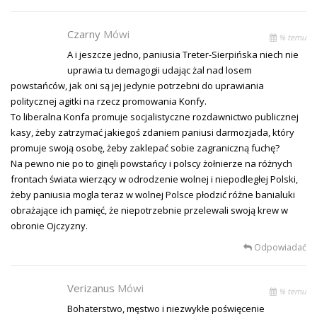
Czarny
Mówi
% temu
A i jeszcze jedno, paniusia Treter-Sierpińska niech nie
uprawia tu demagogii udając żal nad losem
powstańców, jak oni są jej jedynie potrzebni do uprawiania
politycznej agitki na rzecz promowania Konfy.
To liberalna Konfa promuje socjalistyczne rozdawnictwo publicznej
kasy, żeby zatrzymać jakiegoś zdaniem paniusi darmozjada, który
promuje swoją osobę, żeby zaklepać sobie zagraniczną fuchę?
Na pewno nie po to ginęli powstańcy i polscy żołnierze na różnych
frontach świata wierzący w odrodzenie wolnej i niepodległej Polski,
żeby paniusia mogla teraz w wolnej Polsce płodzić różne banialuki
obrażające ich pamięć, że niepotrzebnie przelewali swoją krew w
obronie Ojczyzny.
Odpowiadać
Verizanus
Mówi
% temu
Bohaterstwo, męstwo i niezwykłe poświęcenie