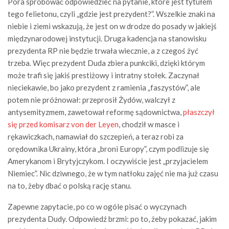
Pora spróbować odpowiedzieć na pytanie, które jest tytułem
tego felietonu, czyli „gdzie jest prezydent?”. Wszelkie znaki na
niebie i ziemi wskazują, że jest on w drodze do posady w jakiejś
międzynarodowej instytucji. Druga kadencja na stanowisku
prezydenta RP nie będzie trwała wiecznie, a z czegoś żyć
trzeba. Więc prezydent Duda zbiera punkciki, dzięki którym
może trafi się jakiś prestiżowy i intratny stołek. Zaczynał
nieciekawie, bo jako prezydent z ramienia „faszystów”, ale
potem nie próżnował: przeprosił Żydów, walczył z
antysemityzmem, zawetował reformę sądownictwa,
płaszczył
się przed komisarz von der Leyen
, chodził w masce i
rękawiczkach, namawiał do szczepień, a teraz robi za
orędownika Ukrainy, która „broni Europy”, czym podlizuje się
Amerykanom i Brytyjczykom. I oczywiście jest „przyjacielem
Niemiec”. Nic dziwnego, że w tym natłoku zajęć nie ma już czasu
na to, żeby dbać o polską rację stanu.
Zapewne zapytacie, po co w ogóle pisać o wyczynach
prezydenta Dudy. Odpowiedź brzmi: po to, żeby pokazać, jakim