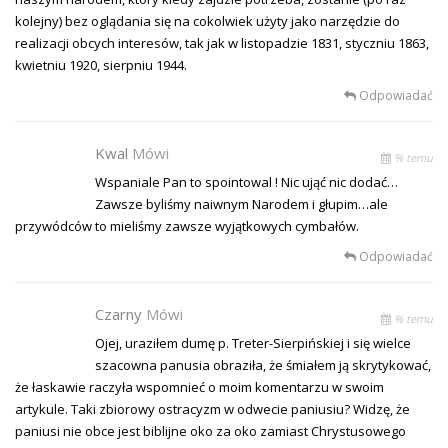
kolejny) bez oglądania się na cokolwiek użyty jako narzędzie do
realizacji obcych interesów, tak jak w listopadzie 1831, styczniu 1863,
kwietniu 1920, sierpniu 1944.
Odpowiadać
Kwal
Mówi
% temu
Wspaniale Pan to spointowal ! Nic ująć nic dodać…
Zawsze byliśmy naiwnym Narodem i głupim…ale
przywódców to mieliśmy zawsze wyjątkowych cymbałów.
Odpowiadać
Czarny
Mówi
% temu
Ojej, uraziłem dumę p. Treter-Sierpińskiej i się wielce
szacowna panusia obraziła, że śmiałem ją skrytykować,
że łaskawie raczyła wspomnieć o moim komentarzu w swoim
artykule. Taki zbiorowy ostracyzm w odwecie paniusiu? Widzę, że
paniusi nie obce jest biblijne oko za oko zamiast Chrystusowego