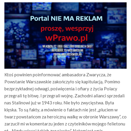
Ktoś powinien poinformować ambasadora Zwarycza, że
Powstanie Warszawskie zakończyło się kapitulacją. Pomimo
bezprzykładnej odwagi, poświęcenia i ofiary z życia Polacy
przegrali tę bitwę. I przegrali wojnę. Zachodni alianci sprzedali
nas Stalinowi już w 1943 roku. Nie było zwycięstwa. Była
klęska. To są fakty, a mówienie o faktach nie jest „pluciem w
twarz powstańcom za heroiczną walkę w obronie Warszawy”, co
zarzucił mi w komentarzu jeden z czytelników mojego felietonu
pt. „Nigdy więcej takich zwycięstw”. Natomiast wpis