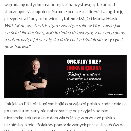
więc mamy natychmiast popędzić na wystawę i płakać nad
zburzonym Mariupolem. Na mnie proszę nie liczyć. Na agitację
prezydenta Dudy odpowiem cytatem z książki Marka Hłaski:
Widziałem w czterdziestym czwartym roku w Warszawie jak
sześciu Ukraińców zgwałciło jedną dziewczynę z naszego domu,
a potem wyjęli jej oczy łyżką do herbaty; i śmiali się przy tym i
dowcipkowali.
Tak jak za PRL nie kupiłam bajki o przyjaźni polsko-radzieckiej, a
po upadku komuny nie nabrałam się na przyjaźń polsko-
niemiecką, tak teraz nie dam wkręcić się w przyjaźń polsko-
ukraińską. Kości Polaków pomordowanych przez Ukraińców na