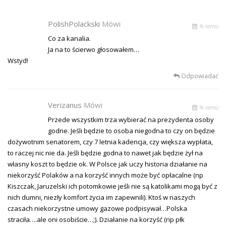
PolishPolackski
Mówi
% temu
Co za kanalia.
Ja na to ścierwo głosowałem…
Wstyd!
Odpowiadać
Verizanus
Mówi
% temu
Przede wszystkim trza wybierać na prezydenta osoby
godne. Jeśli będzie to osoba niegodna to czy on będzie
dożywotnim senatorem, czy 7 letnia kadencja, czy większa wypłata,
to raczej nic nie da. Jeśli będzie godna to nawet jak będzie żył na
własny koszt to będzie ok. W Polsce jak uczy historia działanie na
niekorzyść Polaków a na korzyść innych może być opłacalne (np
Kiszczak, Jaruzelski ich potomkowie jeśli nie są katolikami mogą być z
nich dumni, niezły komfort życia im zapewnili). Ktoś w naszych
czasach niekorzystne umowy gazowe podpisywał…Polska
straciła….ale oni osobiście…;). Działanie na korzyść (np płk