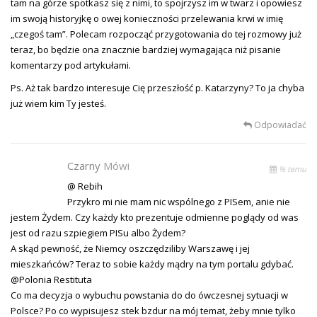
tam na górze spotkasz się z nimi, to spojrzysz im w twarz i opowiesz
im swoją historyjkę o owej konieczności przelewania krwi w imię
„czegoś tam”. Polecam rozpocząć przygotowania do tej rozmowy już
teraz, bo będzie ona znacznie bardziej wymagająca niż pisanie
komentarzy pod artykułami.
Ps. Aż tak bardzo interesuje Cię przeszłość p. Katarzyny? To ja chyba
już wiem kim Ty jesteś.
Odpowiadać
Czarny
Mówi
% temu
@ Rebih
Przykro mi nie mam nic wspólnego z PISem, anie nie
jestem Żydem. Czy każdy kto prezentuje odmienne poglądy od was
jest od razu szpiegiem PISu albo Żydem?
A skąd pewność, że Niemcy oszczędziliby Warszawę i jej
mieszkańców? Teraz to sobie każdy mądry na tym portalu gdybać.
@Polonia Restituta
Co ma decyzja o wybuchu powstania do do ówczesnej sytuacji w
Polsce? Po co wypisujesz stek bzdur na mój temat, żeby mnie tylko