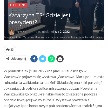
FELIETONY
Katarzyna TS: Gdzie jest
prezydent?
Last updated
sie 2, 2022
Przez %
ej Duda na wystawie „Warszawa-Mariupol - miasta ruin, miasta walki, miasta nadziei”/fot. screen
33
Udostępnij
W poniedziałek (1.08.2022) na placu Piłsudskiego w
Warszawie pojawiła się wystawa „Warszawa-Mariupol – miasta
ruin, miasta walki, miasta nadziei”. Składa się ona z 16 par zdjęć
pokazujących polską stolicę zniszczoną podczas Powstania
Warszawskiego oraz ukraińskie miasto zniszczone podczas
obecnie trwającej wojny z Rosją. Wystawa powstała z
inicjatywy i pod honorowym patronatem wicemarszałek Sejmu