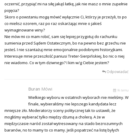
oczernić, przypiąć mi na siłę jakąś łatkę, jak nie masz o mnie zupełnie
pojęcia?
Skoro o powstaniu mogą mówić wyłącznie Ci, którzy je przeżyli, to po
co mielisz ozorem, raz po raz oskarżając mnie o jakieś
wyimaginowane winy?
Nie mów mi co mam robić, sam się lepiej przygotuj do rachunku
sumienia przed Sądem Ostatecznym, bo na pewno bez grzechu nie
jesteś. I nie szantażuj mnie emocjonalnie podobnymi historyjkami.
Interesuje mnie przeszłość paniusi Treter-Sierpińskiej, bo nic o niej
nie wiadomo. Co w tym dziwnego? I kim w/g Ciebie jestem?
Odpowiadać
Buran
Mówi
% temu
Wielkiego wyboru w ostatnich wyborach nie mieliśmy. W
finale, wybieraliśmy nie lepszego kandydata lecz
mniejsze zło. Moderatorzy sceny politycznej tak to ustawili, że
mogliśmy wybierać tylko między dżumą a cholerą. A że w
międzyczasie naród został wytresowany na stado bezrozumnych
baranów, no to mamy to co mamy. Jeśli popatrzeć na listę byłych