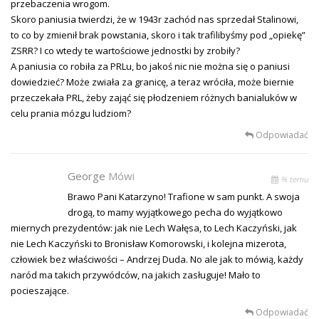
przebaczenia wrogom.
Skoro paniusia twierdzi, że w 1943r zachód nas sprzedał Stalinowi,
to co by zmienił brak powstania, skoro i tak trafilibyśmy pod „opiekę”
ZSRR? I co wtedy te wartościowe jednostki by zrobiły?
A paniusia co robiła za PRLu, bo jakoś nic nie można się o paniusi
dowiedzieć? Może zwiała za granicę, a teraz wróciła, może biernie
przeczekała PRL, żeby zająć się płodzeniem różnych banialuków w
celu prania mózgu ludziom?
Odpowiadać
George
Mówi
% temu
Brawo Pani Katarzyno! Trafione w sam punkt. A swoja
drogą, to mamy wyjątkowego pecha do wyjątkowo
miernych prezydentów: jak nie Lech Wałęsa, to Lech Kaczyński, jak
nie Lech Kaczyński to Bronisław Komorowski, i kolejna mizerota,
człowiek bez właściwości – Andrzej Duda. No ale jak to mówią, każdy
naród ma takich przywódców, na jakich zasługuje! Mało to
pocieszające.
Odpowiadać