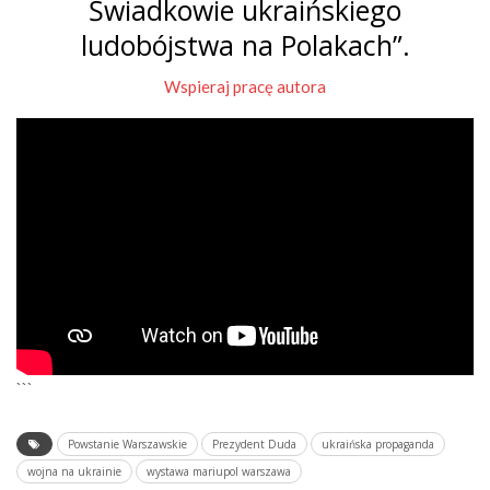
Świadkowie ukraińskiego
ludobójstwa na Polakach”.
Wspieraj pracę autora
```
Powstanie Warszawskie
Prezydent Duda
ukraińska propaganda
wojna na ukrainie
wystawa mariupol warszawa