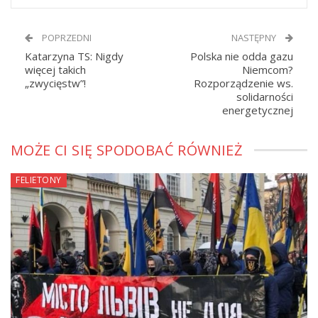
POPRZEDNI
NASTĘPNY
Katarzyna TS: Nigdy
Polska nie odda gazu
więcej takich
Niemcom?
„zwycięstw”!
Rozporządzenie ws.
solidarności
energetycznej
MOŻE CI SIĘ SPODOBAĆ RÓWNIEŻ
FELIETONY