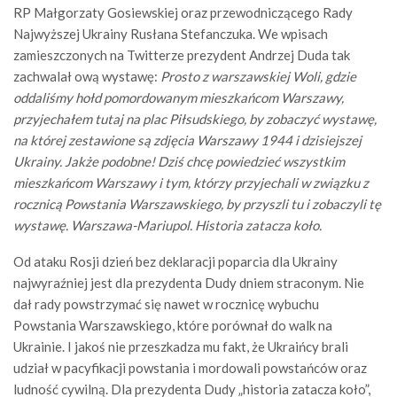
RP Małgorzaty Gosiewskiej oraz przewodniczącego Rady
Najwyższej Ukrainy Rusłana Stefanczuka. We wpisach
zamieszczonych na Twitterze prezydent Andrzej Duda tak
zachwalał ową wystawę:
Prosto z warszawskiej Woli, gdzie
oddaliśmy hołd pomordowanym mieszkańcom Warszawy,
przyjechałem tutaj na plac Piłsudskiego, by zobaczyć wystawę,
na której zestawione są zdjęcia Warszawy 1944 i dzisiejszej
Ukrainy. Jakże podobne! Dziś chcę powiedzieć wszystkim
mieszkańcom Warszawy i tym, którzy przyjechali w związku z
rocznicą Powstania Warszawskiego, by przyszli tu i zobaczyli tę
wystawę. Warszawa-Mariupol. Historia zatacza koło.
Od ataku Rosji dzień bez deklaracji poparcia dla Ukrainy
najwyraźniej jest dla prezydenta Dudy dniem straconym. Nie
dał rady powstrzymać się nawet w rocznicę wybuchu
Powstania Warszawskiego, które porównał do walk na
Ukrainie. I jakoś nie przeszkadza mu fakt, że Ukraińcy brali
udział w pacyfikacji powstania i mordowali powstańców oraz
ludność cywilną. Dla prezydenta Dudy „historia zatacza koło”,