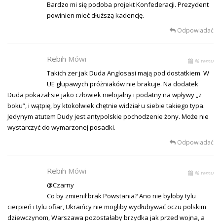
Bardzo mi się podoba projekt Konfederacji. Prezydent
powinien mieć dłuższą kadencję.
Odpowiadać
Rebih
Mówi
% temu
Takich zer jak Duda Anglosasi mają pod dostatkiem. W
UE głupawych próżniaków nie brakuje. Na dodatek
Duda pokazał sie jako człowiek nielojalny i podatny na wpływy „z
boku”, i wątpię, by ktokolwiek chętnie widział u siebie takiego typa.
Jedynym atutem Dudy jest antypolskie pochodzenie żony. Może nie
wystarczyć do wymarzonej posadki.
Odpowiadać
Rebih
Mówi
% temu
@Czarny
Co by zmienił brak Powstania? Ano nie byłoby tylu
cierpień i tylu ofiar, Ukraińcy nie mogliby wydłubywać oczu polskim
dziewczynom, Warszawa pozostałaby brzydka jak przed wojna, a