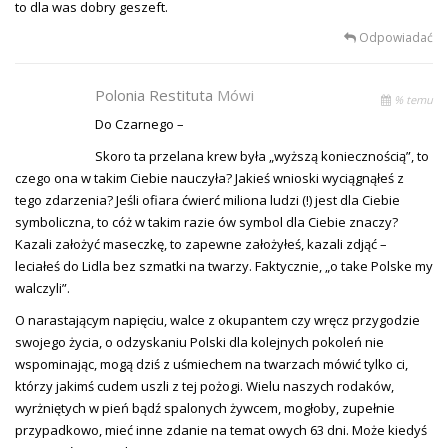
to dla was dobry geszeft.
Odpowiadać
Polonia Restituta
Mówi
% temu
Do Czarnego –
Skoro ta przelana krew była „wyższą koniecznością”, to
czego ona w takim Ciebie nauczyła? Jakieś wnioski wyciągnąłeś z
tego zdarzenia? Jeśli ofiara ćwierć miliona ludzi (!) jest dla Ciebie
symboliczna, to cóż w takim razie ów symbol dla Ciebie znaczy?
Kazali założyć maseczkę, to zapewne założyłeś, kazali zdjąć –
leciałeś do Lidla bez szmatki na twarzy. Faktycznie, „o take Polske my
walczyli”.
O narastającym napięciu, walce z okupantem czy wręcz przygodzie
swojego życia, o odzyskaniu Polski dla kolejnych pokoleń nie
wspominając, mogą dziś z uśmiechem na twarzach mówić tylko ci,
którzy jakimś cudem uszli z tej pożogi. Wielu naszych rodaków,
wyrżniętych w pień bądź spalonych żywcem, mogłoby, zupełnie
przypadkowo, mieć inne zdanie na temat owych 63 dni. Może kiedyś