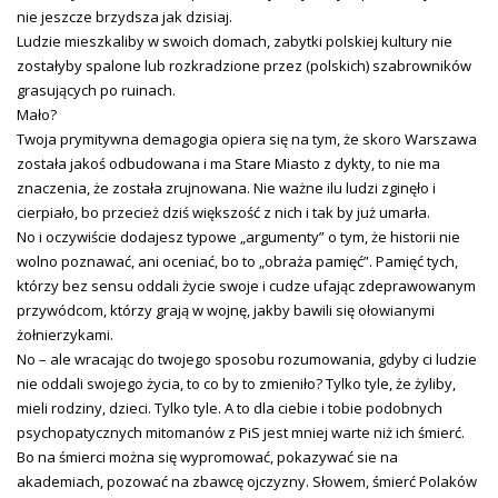
nie jeszcze brzydsza jak dzisiaj.
Ludzie mieszkaliby w swoich domach, zabytki polskiej kultury nie
zostałyby spalone lub rozkradzione przez (polskich) szabrowników
grasujących po ruinach.
Mało?
Twoja prymitywna demagogia opiera się na tym, że skoro Warszawa
została jakoś odbudowana i ma Stare Miasto z dykty, to nie ma
znaczenia, że została zrujnowana. Nie ważne ilu ludzi zginęło i
cierpiało, bo przecież dziś większość z nich i tak by już umarła.
No i oczywiście dodajesz typowe „argumenty” o tym, że historii nie
wolno poznawać, ani oceniać, bo to „obraża pamięć”. Pamięć tych,
którzy bez sensu oddali życie swoje i cudze ufając zdeprawowanym
przywódcom, którzy grają w wojnę, jakby bawili się ołowianymi
żołnierzykami.
No – ale wracając do twojego sposobu rozumowania, gdyby ci ludzie
nie oddali swojego życia, to co by to zmieniło? Tylko tyle, że żyliby,
mieli rodziny, dzieci. Tylko tyle. A to dla ciebie i tobie podobnych
psychopatycznych mitomanów z PiS jest mniej warte niż ich śmierć.
Bo na śmierci można się wypromować, pokazywać sie na
akademiach, pozować na zbawcę ojczyzny. Słowem, śmierć Polaków