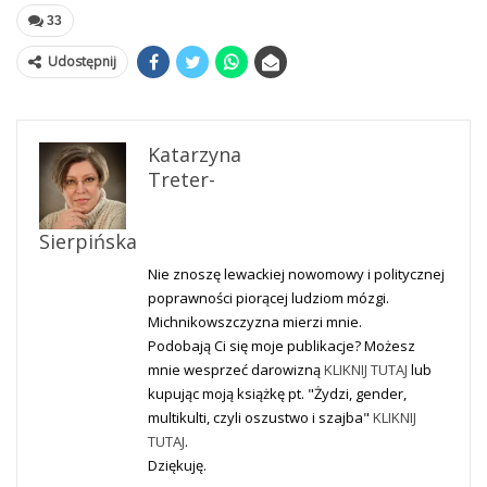
33
Udostępnij
Katarzyna
Treter-
Sierpińska
Nie znoszę lewackiej nowomowy i politycznej
poprawności piorącej ludziom mózgi.
Michnikowszczyzna mierzi mnie.
Podobają Ci się moje publikacje? Możesz
mnie wesprzeć darowizną
KLIKNIJ TUTAJ
lub
kupując moją książkę pt. "Żydzi, gender,
multikulti, czyli oszustwo i szajba"
KLIKNIJ
TUTAJ
.
Dziękuję.