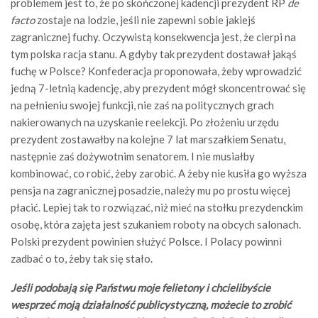
problemem jest to, że po skończonej kadencji prezydent RP
de
facto
zostaje na lodzie, jeśli nie zapewni sobie jakiejś
zagranicznej fuchy. Oczywistą konsekwencja jest, że cierpi na
tym polska racja stanu. A gdyby tak prezydent dostawał jakąś
fuchę w Polsce? Konfederacja proponowała, żeby wprowadzić
jedną 7-letnią kadencję, aby prezydent mógł skoncentrować się
na pełnieniu swojej funkcji, nie zaś na politycznych grach
nakierowanych na uzyskanie reelekcji. Po złożeniu urzędu
prezydent zostawałby na kolejne 7 lat marszałkiem Senatu,
następnie zaś dożywotnim senatorem. I nie musiałby
kombinować, co robić, żeby zarobić. A żeby nie kusiła go wyższa
pensja na zagranicznej posadzie, należy mu po prostu więcej
płacić. Lepiej tak to rozwiązać, niż mieć na stołku prezydenckim
osobę, która zajęta jest szukaniem roboty na obcych salonach.
Polski prezydent powinien służyć Polsce. I Polacy powinni
zadbać o to, żeby tak się stało.
Jeśli podobają się Państwu moje felietony i chcielibyście
wesprzeć moją działalność publicystyczną, możecie to zrobić