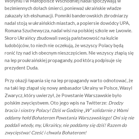
Wołyniu i w Małopolsce Wschodniej nadal spoczywają w
bezimiennych dołach śmierci, ponieważ ukraińskie władze
zakazały ich ekshumacji. Pomniki banderowskich zbrodniarzy
nadal stoją w ukraińskich miastach, a popiersie dowódcy UPA,
Romana Szuchewycza, nadal wisi na polskiej szkole we Lwowie.
Skoro Ukraińcy zbudowali swoją państwowość na kulcie
ludobójców, to niech nie oczekują, że wszyscy Polacy będą
ronić łzy nad ich obecnym nieszczęściem. Nie wszyscy złapią się
na lep proukraińskiej propagandy, pod którą podpisuje się
prezydent Duda.
Przy okazji łapania się na lep propagandy warto odnotować, że
na taki lep złapał się nowy ambasador Ukrainy w Polsce, Wasyl
Zwarycz, który uwierzył, że Powstanie Warszawskie było
polskim zwycięstwem. Oto jego wpis na Twitterze:
Drodzy
bracia i siostry Polacy!
Dziś w Godzinę „W” solidarnie z Wami
oddamy hołd Bohaterom Powstania Warszawskiego!
Oni się nie
poddali wtedy, my, Ukraińcy, nie poddamy się dziś! Razem do
zwycięstwa!
Cześć i chwała Bohaterom!