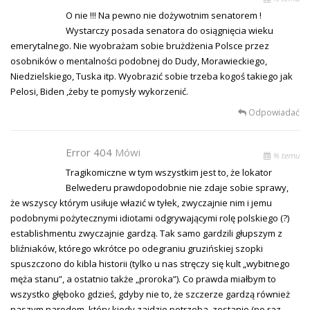
O nie !!! Na pewno nie dożywotnim senatorem !
Wystarczy posada senatora do osiągnięcia wieku
emerytalnego. Nie wyobrażam sobie brużdżenia Polsce przez
osobników o mentalności podobnej do Dudy, Morawieckiego,
Niedzielskiego, Tuska itp. Wyobrazić sobie trzeba kogoś takiego jak
Pelosi, Biden ,żeby te pomysły wykorzenić.
Odpowiadać
Error 404
Mówi
% temu
Tragikomiczne w tym wszystkim jest to, że lokator
Belwederu prawdopodobnie nie zdaje sobie sprawy,
że wszyscy którym usiłuje włazić w tyłek, zwyczajnie nim i jemu
podobnymi pożytecznymi idiotami odgrywającymi rolę polskiego (?)
establishmentu zwyczajnie gardzą. Tak samo gardzili głupszym z
bliźniaków, którego wkrótce po odegraniu gruzińskiej szopki
spuszczono do kibla historii (tylko u nas stręczy się kult „wybitnego
męża stanu”, a ostatnio także „proroka”). Co prawda miałbym to
wszystko głęboko gdzieś, gdyby nie to, że szczerze gardzą również
naszym narodem, który kiedy zajdzie potrzeba, zostanie (po raz