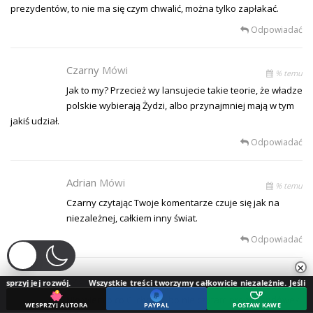
prezydentów, to nie ma się czym chwalić, można tylko zapłakać.
Odpowiadać
Czarny
Mówi
% temu
Jak to my? Przecież wy lansujecie takie teorie, że władze
polskie wybierają Żydzi, albo przynajmniej mają w tym
jakiś udział.
Odpowiadać
Adrian
Mówi
% temu
Czarny czytając Twoje komentarze czuje się jak na
niezależnej, całkiem inny świat.
Odpowiadać
×
Czarny
Mówi
zwój.
Wszystkie treści tworzymy całkowicie niezależnie. Jeśli doceniasz nasz
% temu
Nie wiem o co Ci chodzi, bo nie czytam propagandówek
WESPRZYJ AUTORA
PAYPAL
POSTAW KAWĘ