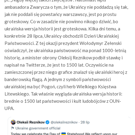
ambasadora Zwarycza o tym, że Ukraińcy nie poddadzą się tak,
jak nie poddali się powstańcy warszawscy, jest po prostu
groteskowy. Co w zasadzie nie powinno nikogo dziwić, bo
ukraińska wersja historii jest groteskowa. Kilka dni temu, a
konkretnie 28 lipca, Ukraińcy obchodzili Dzień Ukraińskiej
Państwowości. Z tej okazji prezydent Wołodymyr Zełenski
oświadczył, że ukraińska państwowość ma ponad 1000-letnią
historię, a minister obrony Oleksij Reznikow podbił stawkę i
napisał na Twitterze, że jest to 1500 lat. Oczywiście na
zamieszczonej przez niego grafice znalazł się ukraiński heroj z
banderowską flagą. A jednym z symboli państwowości
ukraińskiej ma być Pogoń, czyli herb Wielkiego Księstwa
Litewskiego. Tak właśnie wygląda ukraińska wersja historii:
brednie o 1500 lat państwowości i kult ludobójców z OUN-
UPA.