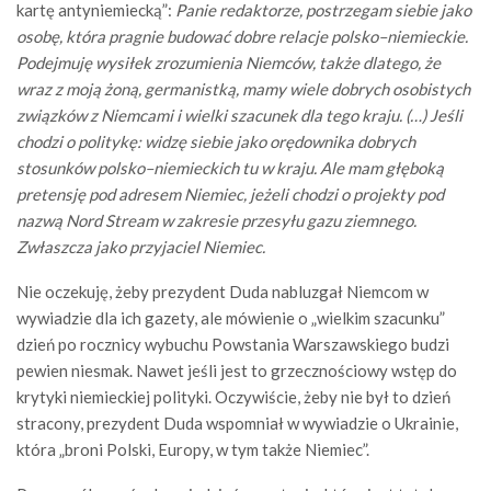
kartę antyniemiecką”:
Panie redaktorze, postrzegam siebie jako
osobę, która pragnie budować dobre relacje polsko–niemieckie.
Podejmuję wysiłek zrozumienia Niemców, także dlatego, że
wraz z moją żoną, germanistką, mamy wiele dobrych osobistych
związków z Niemcami i wielki szacunek dla tego kraju. (…) Jeśli
chodzi o politykę: widzę siebie jako orędownika dobrych
stosunków polsko–niemieckich tu w kraju. Ale mam głęboką
pretensję pod adresem Niemiec, jeżeli chodzi o projekty pod
nazwą Nord Stream w zakresie przesyłu gazu ziemnego.
Zwłaszcza jako przyjaciel Niemiec.
Nie oczekuję, żeby prezydent Duda nabluzgał Niemcom w
wywiadzie dla ich gazety, ale mówienie o „wielkim szacunku”
dzień po rocznicy wybuchu Powstania Warszawskiego budzi
pewien niesmak. Nawet jeśli jest to grzecznościowy wstęp do
krytyki niemieckiej polityki. Oczywiście, żeby nie był to dzień
stracony, prezydent Duda wspomniał w wywiadzie o Ukrainie,
która „broni Polski, Europy, w tym także Niemiec”.