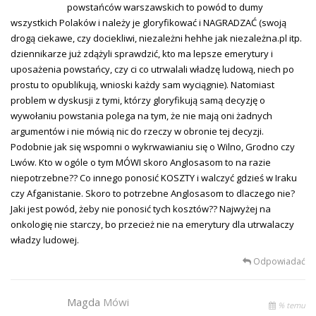
powstańców warszawskich to powód to dumy
wszystkich Polaków i należy je gloryfikować i NAGRADZAĆ (swoją
drogą ciekawe, czy dociekliwi, niezależni hehhe jak niezależna.pl itp.
dziennikarze już zdążyli sprawdzić, kto ma lepsze emerytury i
uposażenia powstańcy, czy ci co utrwalali władzę ludową, niech po
prostu to opublikują, wnioski każdy sam wyciągnie). Natomiast
problem w dyskusji z tymi, którzy gloryfikują samą decyzję o
wywołaniu powstania polega na tym, że nie mają oni żadnych
argumentów i nie mówią nic do rzeczy w obronie tej decyzji.
Podobnie jak się wspomni o wykrwawianiu się o Wilno, Grodno czy
Lwów. Kto w ogóle o tym MÓWI skoro Anglosasom to na razie
niepotrzebne?? Co innego ponosić KOSZTY i walczyć gdzieś w Iraku
czy Afganistanie. Skoro to potrzebne Anglosasom to dlaczego nie?
Jaki jest powód, żeby nie ponosić tych kosztów?? Najwyżej na
onkologię nie starczy, bo przecież nie na emerytury dla utrwalaczy
władzy ludowej.
Odpowiadać
Magda
Mówi
% temu