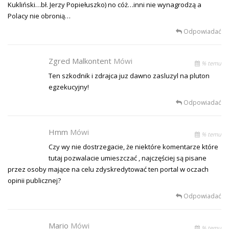
Kukliński…bł. Jerzy Popiełuszko) no cóż…inni nie wynagrodzą a
Polacy nie obronią…
Odpowiadać
Zgred Malkontent
Mówi
% temu
Ten szkodnik i zdrajca juz dawno zasluzyl na pluton
egzekucyjny!
Odpowiadać
Hmm
Mówi
% temu
Czy wy nie dostrzegacie, że niektóre komentarze które
tutaj pozwalacie umieszczać , najczęściej są pisane
przez osoby mające na celu zdyskredytować ten portal w oczach
opinii publicznej?
Odpowiadać
Mario
Mówi
% temu