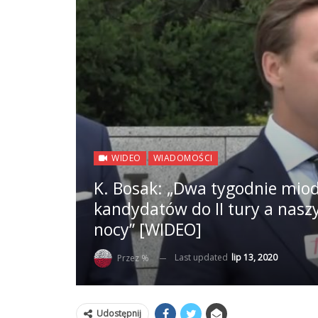
WIDEO
WIADOMOŚCI
K. Bosak: „Dwa tygodnie mi
kandydatów do II tury a nasz
nocy” [WIDEO]
Last updated
lip 13, 2020
Przez %
Udostępnij