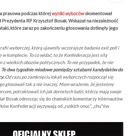
ja prasowa podczas której
wyniki wyborów
skomentował
d Prezydenta RP Krzysztof Bosak. Wskazał na niezależność
aki, które zaraz po zakończeniu głosowania dotknęły jego
fii wyborczej, którą ujawniły wczorajsze badania exit poll i
w komplecie. To co widać, to że Konfederacja jest siłą
n z wielkich obozów politycznych. To nie przypadek, że nie
.
Te dwa tygodnie miodowe pomiędzy sztabami kandydatów do
y.
Od razu po zamknięciu lokali wyborczych rozpoczął się
go głosowali tak a nie inaczej. Mam wrażenie, że jesteśmy
rcom, potraktowali ich jak dorosłych ludzi, którzy mają swoje
iał Bosak odnosząc się do chamskich komentarzy internautów
ków Konfederacji wyzywają od „ruskich onuc”, „chu*ów