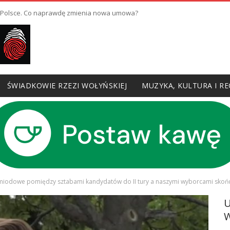
w Polsce. Co naprawdę zmienia nowa umowa?
ŚWIADKOWIE RZEZI WOŁYŃSKIEJ
MUZYKA, KULTURA I RE
miodowe pomiędzy sztabami kandydatów do II tury a naszymi wyborcami skończ
W