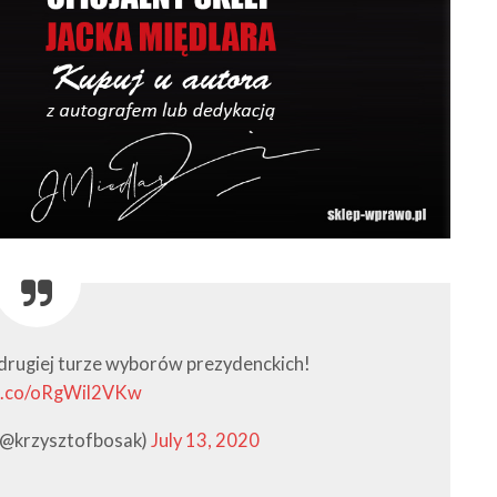
drugiej turze wyborów prezydenckich!
/t.co/oRgWil2VKw
(@krzysztofbosak)
July 13, 2020