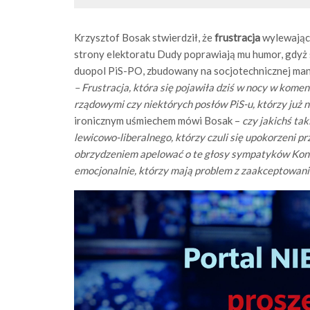
Krzysztof Bosak stwierdził, że
frustracja
wylewająca
strony elektoratu Dudy poprawiają mu humor, gdyż św
duopol PiS-PO, zbudowany na socjotechnicznej manipu
– Frustracja, która się pojawiła dziś w nocy w kome
rządowymi czy niektórych posłów PiS-u, którzy już 
ironicznym uśmiechem mówi Bosak –
czy jakichś ta
lewicowo-liberalnego, którzy czuli się upokorzeni pr
obrzydzeniem apelować o te głosy sympatyków Konfede
emocjonalnie, którzy mają problem z zaakceptowanie