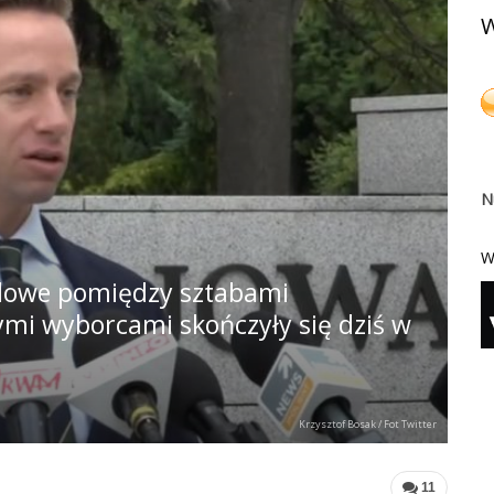
W
N
W
odowe pomiędzy sztabami
ymi wyborcami skończyły się dziś w
Krzysztof Bosak / Fot Twitter
11