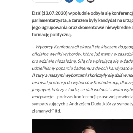
Dziś (13.07.2020) w południe odbyła się konferenc
parlamentarzysta, a zarazem były kandydat na urzą
jego ugrupowania oraz skomentował niewybredne at
formację polityczną.
– Wyborcy Konfederacji okazali się kluczem do geogra
oficjalne wyniki wyborów, które już mamy w zasadzie 
prawdziwie niezależną. Siłą nie wpisującą się w żade
udzieliliśmy poparcia żadnemu z dwóch kandydatów
II tury a naszymi wyborcami skończyły się dziś w noc
festiwal pretensji do wyborców Konfederacji, dlacze
jedynymi, którzy z faktu, że dali wolność swoim wybo
motywacje
– podczas konferencji prasowej powiedz
sympatyzujących z Andrzejem Dudą, którzy sympaty
złamanych” itd.