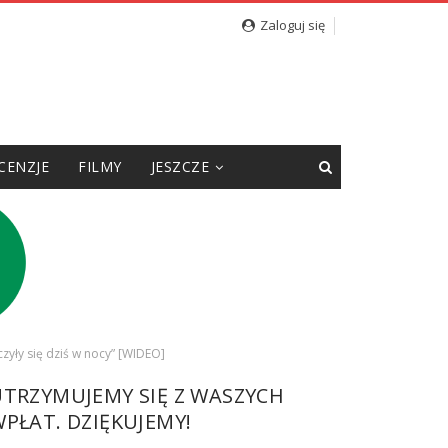
Zaloguj się
CENZJE
FILMY
JESZCZE
yły się dziś w nocy” [WIDEO]
UTRZYMUJEMY SIĘ Z WASZYCH
PŁAT. DZIĘKUJEMY!