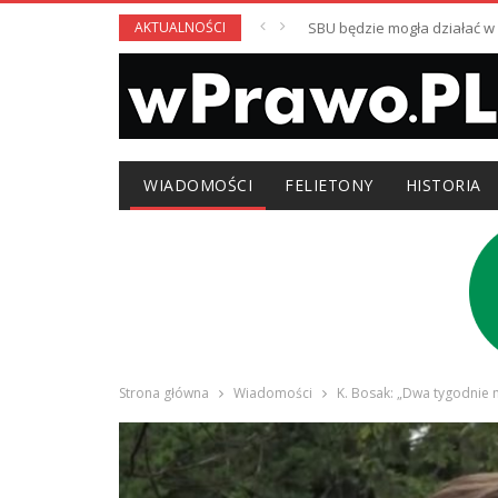
AKTUALNOŚCI
SBU będzie mogła działać 
WIADOMOŚCI
FELIETONY
HISTORIA
Strona główna
Wiadomości
K. Bosak: „Dwa tygodnie 