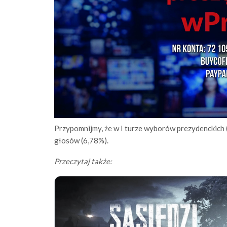
Przypomnijmy, że w I turze wyborów prezydenckich
głosów (6,78%).
Przeczytaj także: