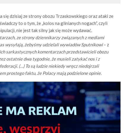
 się dzisiaj ze strony obozu Trzaskowskiego oraz ataki ze
iadczy to o tym, że „kolos na glinianych nogach”, czyli
lacji, nie jest tak silny jak się może wydawać.
ntarzach, ze strony dziennikarzy związanych z mediami
nas wysyłają, żebyśmy udzielali wywiadów Sputnikowi
– z
kich sarkastycznych komentarzach przedstawicieli obozu
zez ostatnie dwa tygodnie, że musieli zatykać nos i z
racji. (…) To są ludzie niekiedy wręcz niedojrzali
m prostego faktu, że Polacy mają podzielone opinie.