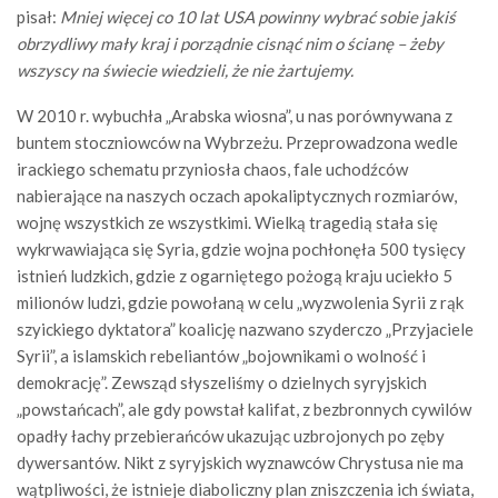
pisał:
Mniej więcej co 10 lat USA powinny wybrać sobie jakiś
obrzydliwy mały kraj i porządnie cisnąć nim o ścianę – żeby
wszyscy na świecie wiedzieli, że nie żartujemy.
W 2010 r. wybuchła „Arabska wiosna”, u nas porównywana z
buntem stoczniowców na Wybrzeżu. Przeprowadzona wedle
irackiego schematu przyniosła chaos, fale uchodźców
nabierające na naszych oczach apokaliptycznych rozmiarów,
wojnę wszystkich ze wszystkimi. Wielką tragedią stała się
wykrwawiająca się Syria, gdzie wojna pochłonęła 500 tysięcy
istnień ludzkich, gdzie z ogarniętego pożogą kraju uciekło 5
milionów ludzi, gdzie powołaną w celu „wyzwolenia Syrii z rąk
szyickiego dyktatora” koalicję nazwano szyderczo „Przyjaciele
Syrii”, a islamskich rebeliantów „bojownikami o wolność i
demokrację”. Zewsząd słyszeliśmy o dzielnych syryjskich
„powstańcach”, ale gdy powstał kalifat, z bezbronnych cywilów
opadły łachy przebierańców ukazując uzbrojonych po zęby
dywersantów. Nikt z syryjskich wyznawców Chrystusa nie ma
wątpliwości, że istnieje diaboliczny plan zniszczenia ich świata,