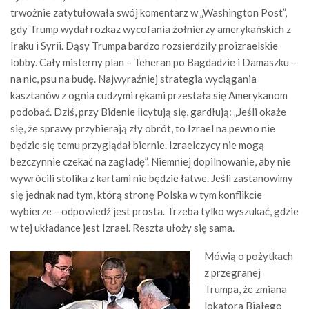
trwożnie zatytułowała swój komentarz w „Washington Post”,
gdy Trump wydał rozkaz wycofania żołnierzy amerykańskich z
Iraku i Syrii. Dąsy Trumpa bardzo rozsierdziły proizraelskie
lobby. Cały misterny plan – Teheran po Bagdadzie i Damaszku –
na nic, psu na budę. Najwyraźniej strategia wyciągania
kasztanów z ognia cudzymi rękami przestała się Amerykanom
podobać. Dziś, przy Bidenie licytują się, gardłują: „Jeśli okaże
się, że sprawy przybierają zły obrót, to Izrael na pewno nie
będzie się temu przyglądał biernie. Izraelczycy nie mogą
bezczynnie czekać na zagładę”. Niemniej dopilnowanie, aby nie
wywrócili stolika z kartami nie będzie łatwe. Jeśli zastanowimy
się jednak nad tym, którą stronę Polska w tym konflikcie
wybierze – odpowiedź jest prosta. Trzeba tylko wyszukać, gdzie
w tej układance jest Izrael. Reszta ułoży się sama.
Mówią o pożytkach
z przegranej
Trumpa, że zmiana
lokatora Białego