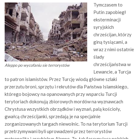
Tymczasem to
Putin zapobiegł
eksterminacji
syryjskich
chrześcijan, którzy
giną tysiącami, a
wraz z nimi ostatnie
ślady
chrześcijaństwa w
Aleppo po wycofaniu sie terrorystów
Lewancie, a Turcja
to patron islamistów. Przez Turcję wiodą główne szlaki
przerzutu broni, sprzętu i rekrutów dla Państwa Islamskiego,
którego bojowcy na opanowanych przy wsparciu Turcji
terytoriach dokonują zbiorowych mordów na wyznawcach
Chrystusa wszystkich obrządków i wyznań, palą kościoły,
gwałcą chrześcijanki, sprzedają je na specjalnie
zorganizowanych targach niewolnic. To na terytorium Turcji
przetrzymywani byli uprowadzeni przez terrorystów
metropolita i arcybiskup Aleppo. To, tak fascynująca polskich