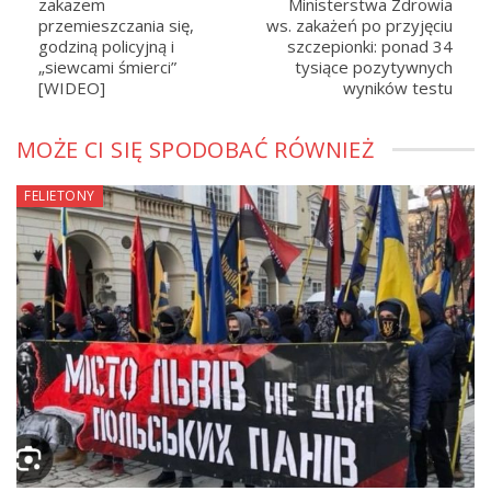
zakazem
Ministerstwa Zdrowia
przemieszczania się,
ws. zakażeń po przyjęciu
godziną policyjną i
szczepionki: ponad 34
„siewcami śmierci”
tysiące pozytywnych
[WIDEO]
wyników testu
MOŻE CI SIĘ SPODOBAĆ RÓWNIEŻ
FELIETONY