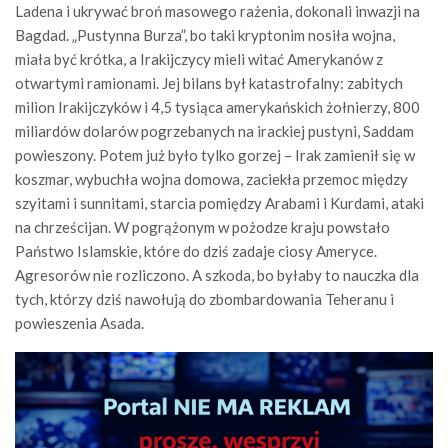
Ladena i ukrywać broń masowego rażenia, dokonali inwazji na
Bagdad. „Pustynna Burza”, bo taki kryptonim nosiła wojna,
miała być krótka, a Irakijczycy mieli witać Amerykanów z
otwartymi ramionami. Jej bilans był katastrofalny: zabitych
milion Irakijczyków i 4,5 tysiąca amerykańskich żołnierzy, 800
miliardów dolarów pogrzebanych na irackiej pustyni, Saddam
powieszony. Potem już było tylko gorzej – Irak zamienił się w
koszmar, wybuchła wojna domowa, zaciekła przemoc między
szyitami i sunnitami, starcia pomiędzy Arabami i Kurdami, ataki
na chrześcijan. W pogrążonym w pożodze kraju powstało
Państwo Islamskie, które do dziś zadaje ciosy Ameryce.
Agresorów nie rozliczono. A szkoda, bo byłaby to nauczka dla
tych, którzy dziś nawołują do zbombardowania Teheranu i
powieszenia Asada.