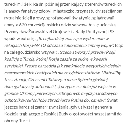
tureckim, i że kilka dni później przenikający z terenów tureckich
islamscy fanatycy zdobyli miasteczko, trzynastu chrześcijanom
rytualnie ścięli głowy, sprofanowali świątynie, splądrowali
domy, a 670 chrześcijańskich rodzin salwowało się ucieczką.
Przemysław Żurawski vel Grajewski z Rady Politycznej PiS
wpadł w euforię:
„To najbardziej znaczące wydarzenie w
relacjach Rosja-NATO od czasu zakończenia zimnej wojny”
. Idąc
na całego, dziarsko wzywał:
„trzeba stworzyć przeciw Rosji
koalicję z Turcją, której Rosja zaszła za skórę w kwestii
syryjskiej. Proste narzędzia jak zamknięcie wszystkich cieśnin
czarnomorskich i bałtyckich dla rosyjskich statków. Ułatwiliby
też sytuację Czeczeni i Tatarzy, a może Syberia głośniej
domagałaby się autonomii (…) przypuszczalnie już wejście w
granice Ukrainy pierwszych uzbrojonych międzynarodowych
ochotników skłoniłoby zbrodniarza Putina do rozmów”
. Świat
jeszcze bardziej zamarł z wrażenia, gdy usłyszał generała
Kozieja trąbiącego z Ruskiej Budy o gotowości naszej armii do
obrony Turcji