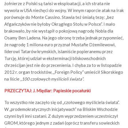
żołnierze z Polski są tańsi w eksploatacji, a ich strata nie
wywoła w USA niechęci do wojny. W innym raporcie atak na Irak
porównuje do Monte Cassino. Stawia też śmiałą tezę: „bez
Afgańczyków nie byłoby Okrągłego Stołu w Polsce”. I mało
brakowało, by nie wystąpił o pokojową nagrodę Nobla dla
Osamy Ben Ladena. Na jego obronę trzeba jednak przypomnieć,
że nagrodę 1 miliona euro przyznał Mustafie Dżemilewowi,
liderowi Tatarów krymskich, islamiście popieranemu przez
Turcję, której udział w eksterminacji bliskowschodnich
chrześcijan jest nie do przecenienia. I chyba za to w listopadzie
2012 r. organ trockistów, „Foreign Policy” umieścił Sikorskiego
na liście
„100 czołowych myślicieli świata”
.
PRZECZYTAJ:
J. Międlar: Papieskie pocałunki
To wszystko nie zaczęło się od „czołowego myśliciela świata”.
W „prodemokratycznych inicjatywach” na Bliskim Wschodzie
czynni byli inni szatani. Z dużym wyprzedzeniem uczestniczył
GROM, którego jednym z zadań (oprócz transferu sowieckich