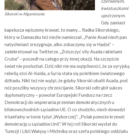
czerwonym,
kwiatuszkami
Sikorski w Afganistanie
upstrzonym.
Gdy zamiast
kapelusza wpiszemy krawat, to mamy… Radka Sikorskiego,
który w Damaszku też nieźle namieszał. „Panie Asad niech pan
natychmiast zrezygnuje, albo zobaczymy się w Hadze” –
zadekretował na Twitterze. „Zniszczyć siły Asada rakietami
Cruise” – poszedł na całego przy innej okazji. Na szczęście
świat nie posłuchał. Dziś nikt nie ma wątpliwości, że za syryjską
rebelią stoi Al-Kaida, a Syria stała się poletkiem światowego
dżihadu. Nikt też nie wątpi, że gdyby Sikorski obalił Asada, pod
nóż poszliby wszyscy chrześcijanie. Sikorski odtrąbił sukces
dyplomatyczny – powołał Europejski Fundusz na rzecz
Demokracji do wspierania przemian demokratycznych u
bliskowschodnich sąsiadów UE. O co chodziło, niech dowodzi
triumfalny w tonie tytuł „Wyborczej”: „Polak pomoże krzewić
demokrację u sąsiadów Unii”. W tej roli Sikorski wysłał do
Tunezji i Libii Wałęsę i Michnika oraz szefa polskiego oddziału