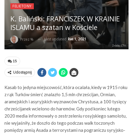
FELIETONY
K. Baliński: FRANCISZEK W KRAINIE
ISLAMU a szatan w Kościele
Last updated
kwi 1, 2021
Przez %
Źródło: CTV
15
Udostępnij
Kasab to jedyna miejscowość, która ocalała, kiedy w 1915 roku
z rąk Turków śmierć znalazło 1,5 mln chrześcijan, Ormian,
aramejskich i asyryjskich wyznawców Chrystusa, a 100 tysięcy
chrześcijanek wcielono do haremów. Gdy pod koniec lutego
2020 media informowały o zestrzeleniu rosyjskiego samolotu,
nie wyjaśniły, że doszło do tego podczas walk toczonych
pomiędzy armią Asada a terrorystami na pograniczu syryjsko-