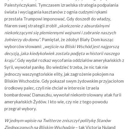
Palestyńczykami. Tymczasem izraelska strategia podpalania
świata i wyciągania kasztanów z ognia cudzymi rękami
przestała Trumpowi imponować. Gdy doszedł do władzy,
filarem swej strategii zrobił
„skończenie z absurdalnymi
niekończącymi się plemiennymi wojnami i zabranie naszych
żołnierzy do domu”
. Pamiętał, że zdobył Biały Dom kusząc
wyborców słowami:
„wejście na Bliski Wschód jest najgorszą
decyzją, jaka kiedykolwiek została podjęta w historii naszego
kraju”
. Gdy wydał rozkaz wycofania oddziałów amerykańskich z
Syrii, wywołał panikę. Bo wiedzieć trzeba, że nic tak nie
jednoczy waszyngtońskie elity, jak zagrożenie pokojem na
Bliskim Wschodzie. Gdy pokazał swym żydowskim przyjaciołom
środkowy palec, czyli nie chciał w interesie Izraela
bombardować Damaszku, wywołał niekontrolowany atak furii
amerykańskich Żydów. I kto wie, czy nie z tego powodu
przegrał wybory.
W jednym wpisie na Twitterze zniszczył politykę Stanów
Zjednoczonych na Bliskim Wschodzie
– tak Victoria Nuland