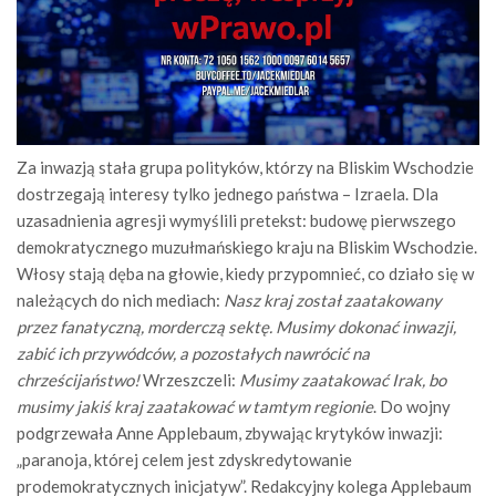
Za inwazją stała grupa polityków, którzy na Bliskim Wschodzie
dostrzegają interesy tylko jednego państwa – Izraela. Dla
uzasadnienia agresji wymyślili pretekst: budowę pierwszego
demokratycznego muzułmańskiego kraju na Bliskim Wschodzie.
Włosy stają dęba na głowie, kiedy przypomnieć, co działo się w
należących do nich mediach:
Nasz kraj został zaatakowany
przez fanatyczną, morderczą sektę. Musimy dokonać inwazji,
zabić ich przywódców, a pozostałych nawrócić na
chrześcijaństwo!
Wrzeszczeli:
Musimy zaatakować Irak, bo
musimy jakiś kraj zaatakować w tamtym regionie
. Do wojny
podgrzewała Anne Applebaum, zbywając krytyków inwazji:
„paranoja, której celem jest zdyskredytowanie
prodemokratycznych inicjatyw”. Redakcyjny kolega Applebaum