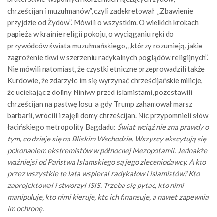
chrześcijan i muzułmanów”, czyli zadekretował: „Zbawienie
przyjdzie od Żydów”. Mówili o wszystkim. O wielkich krokach
papieża w krainie religii pokoju, o wyciąganiu ręki do
przywódców świata muzułmańskiego, „którzy rozumieją, jakie
zagrożenie tkwi w szerzeniu radykalnych poglądów religijnych”.
Nie mówili natomiast, że czystki etniczne przeprowadzili także
Kurdowie, że zdarzyło im się wyrzynać chrześcijańskie milicje,
że uciekając z doliny Niniwy przed islamistami, pozostawili
chrześcijan na pastwę losu, a gdy Trump zahamował marsz
barbarii, wrócili i zajęli domy chrześcijan. Nic przypomnieli słów
łacińskiego metropolity Bagdadu:
Świat wciąż nie zna prawdy o
tym, co dzieje się na Bliskim Wschodzie. Wszyscy ekscytują się
pokonaniem ekstremistów w północnej Mezopotamii. Jednakże
ważniejsi od Państwa Islamskiego są jego zleceniodawcy. A kto
przez wszystkie te lata wspierał radykałów i islamistów? Kto
zaprojektował i stworzył ISIS. Trzeba się pytać, kto nimi
manipuluje, kto nimi kieruje, kto ich finansuje, a nawet zapewnia
im ochronę.