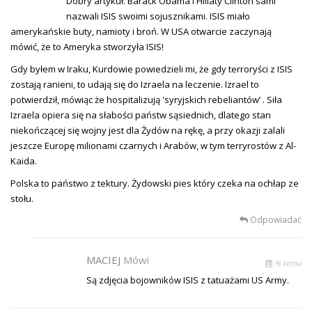
Dobry artykuł. Barack Obama i Hillaty Clinton sami
nazwali ISIS swoimi sojusznikami. ISIS miało
amerykańskie buty, namioty i broń. W USA otwarcie zaczynają
mówić, że to Ameryka stworzyła ISIS!
Gdy byłem w Iraku, Kurdowie powiedzieli mi, że gdy terroryści z ISIS
zostają ranieni, to udają się do Izraela na leczenie. Izrael to
potwierdził, mówiąc że hospitalizują 'syryjskich rebeliantów’ . Siła
Izraela opiera się na słabości państw sąsiednich, dlatego stan
niekończącej się wojny jest dla Żydów na rękę, a przy okazji zalali
jeszcze Europę milionami czarnych i Arabów, w tym terryrostów z Al-
Kaida.
Polska to państwo z tektury. Żydowski pies który czeka na ochłap ze
stołu.
Odpowiadać
MACIEJ
Mówi
% temu
Są zdjęcia bojowników ISIS z tatuażami US Army.