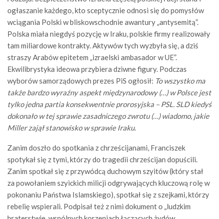
ogłaszanie każdego, kto sceptycznie odnosi się do pomysłów
wciągania Polski w bliskowschodnie awantury „antysemitą”.
Polska miała niegdyś pozycję w Iraku, polskie firmy realizowały
tam miliardowe kontrakty. Aktywów tych wyzbyła się, a dziś
straszy Arabów epitetem „izraelski ambasador w UE”.
Ekwilibrystyka ideowa przybiera dziwne figury. Podczas
wyborów samorządowych prezes PiS ogłosił:
To wszystko ma
także bardzo wyraźny aspekt międzynarodowy (…) w Polsce jest
tylko jedna partia konsekwentnie prorosyjska – PSL. SLD kiedyś
dokonało w tej sprawie zasadniczego zwrotu (…) wiadomo, jakie
Miller zajął stanowisko w sprawie Iraku
.
Zanim doszło do spotkania z chrześcijanami, Franciszek
spotykał się z tymi, którzy do tragedii chrześcijan dopuścili.
Zanim spotkał się z przywódcą duchowym szyitów (który stał
za powołaniem szyickich milicji odgrywających kluczową rolę w
pokonaniu Państwa Islamskiego), spotkał się z szejkami, którzy
rebelię wspierali. Podpisał też z nimi dokument o „ludzkim
braterstwie, wspólnych korzeniach łączących żydów,