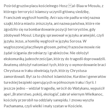
Pośród gruzów placu kościelnego Hosz al-Biaa w Mosulu, z
którego terroryści islamscy uczynili główną siedzibę,
Franciszek wygłosił homilię. Ani razu nie padła w niej nazwa
szajki, która miasto zniszczyła, ani nazwa państwa, które nie
zgodziło się na bombardowanie pozycji terrorystów, gdy
zdobywali Mosul. Liturgię sprawował w języku aramejski, czyli
języku Jezus, a homilię wygłosił w języku Sorosa. W
wygłoszonej płaczliwym głosem, pełnej frazesów mowie nie
żądał ścigania zbrodniarzy i grabieżców. Nie obłożył
ekskomuniką judeochrześcijan, którzy do tragedii doprowadzili.
Anatemą obłożył natomiast tych, którzy o wymordowanie braci
Chrystusa w Iraku obwiniają tych, którzy Chrystusa
zamordowali. Był za to chichot islamistów, Kurdów i generałów
tureckiej bezpieki operujących w północnym Iraku i Syrii. I
jeszcze jedno – widział tragedię, wrócił do Watykanu, wypuścił
apel „Braterstwo, pokój, ekologia”, zabrał wiernym Wielkanoc,
kościoły przerobił na oddziały sanepidu. I znowu wyszła
Pachamama, czyli wielki i mały szatan w Kościele.