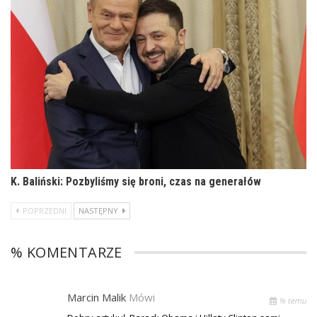
K. Baliński: Pozbyliśmy się broni, czas na generałów
POPRZEDNI
NASTĘPNY
% KOMENTARZE
Marcin Malik
Mówi
% temu