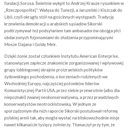
fundacji Sorosa. Świetnie wykpił to Andrzej Krauze rysunkiem w
„Rzeczpospolitej”: Wałęsa do Tunezji, a Jaruzelski i Kiszczak do
Libii, czyli okrągły stół na gościnnych występach. Tradycję
krzewienia demokracji u arabskich sąsiadów Sikorski
podtrzymywał też podsyłaniem tam ambasadorów obojga płci
obdarzonych fizjonomiami do złudzenia przypominającymi
Mosze Dajana i Goldę Meir.
Dzięki żonie został członkiem Instytutu American Enterprise,
stanowiącym zaplecze znakomicie zorganizowanej i wpływowej
grupy lobbingowej skrajnie proizraelskich polityków
żydowskiego pochodzenia, o korzeniach rodzinnych we
Wschodniej Europy, najczęściej potomków liderów
Komunistycznej Partii USA, przez siebie przewrotnie (albo dla
niepoznaki) zwanej neokonserwatywną, a przez prawdziwych
konserwatystów neotrockistowską. W jednym ze
sporządzonym dla nich raporcie Sikorski postulował reformę
polskiej armii tak, aby mogła wysłać na bliskowschodnie misje
nawet kilkanaście tysięcy żołnierzy. Tłumaczył przy tym, że