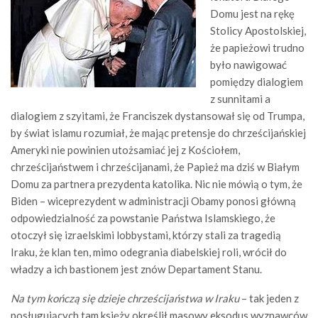
Domu jest na rękę
Stolicy Apostolskiej,
że papieżowi trudno
było nawigować
pomiędzy dialogiem
z sunnitami a
dialogiem z szyitami, że Franciszek dystansował się od Trumpa,
by świat islamu rozumiał, że mając pretensje do chrześcijańskiej
Ameryki nie powinien utożsamiać jej z Kościołem,
chrześcijaństwem i chrześcijanami, że Papież ma dziś w Białym
Domu za partnera prezydenta katolika. Nic nie mówią o tym, że
Biden – wiceprezydent w administracji Obamy ponosi główną
odpowiedzialność za powstanie Państwa Islamskiego, że
otoczył się izraelskimi lobbystami, którzy stali za tragedią
Iraku, że klan ten, mimo odegrania diabelskiej roli, wrócił do
władzy a ich bastionem jest znów Departament Stanu.
Na tym kończą się dzieje chrześcijaństwa w Iraku
– tak jeden z
posługujących tam księży określił masowy eksodus wyznawców