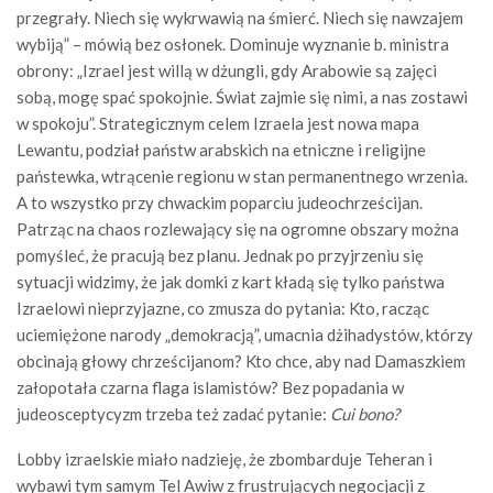
przegrały. Niech się wykrwawią na śmierć. Niech się nawzajem
wybiją” – mówią bez osłonek. Dominuje wyznanie b. ministra
obrony: „Izrael jest willą w dżungli, gdy Arabowie są zajęci
sobą, mogę spać spokojnie. Świat zajmie się nimi, a nas zostawi
w spokoju”. Strategicznym celem Izraela jest nowa mapa
Lewantu, podział państw arabskich na etniczne i religijne
państewka, wtrącenie regionu w stan permanentnego wrzenia.
A to wszystko przy chwackim poparciu judeochrześcijan.
Patrząc na chaos rozlewający się na ogromne obszary można
pomyśleć, że pracują bez planu. Jednak po przyjrzeniu się
sytuacji widzimy, że jak domki z kart kładą się tylko państwa
Izraelowi nieprzyjazne, co zmusza do pytania: Kto, racząc
uciemiężone narody „demokracją”, umacnia dżihadystów, którzy
obcinają głowy chrześcijanom? Kto chce, aby nad Damaszkiem
załopotała czarna flaga islamistów? Bez popadania w
judeosceptycyzm trzeba też zadać pytanie:
Cui bono?
Lobby izraelskie miało nadzieję, że zbombarduje Teheran i
wybawi tym samym Tel Awiw z frustrujących negocjacji z