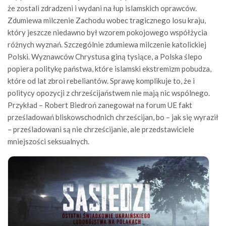
że zostali zdradzeni i wydani na łup islamskich oprawców.
Zdumiewa milczenie Zachodu wobec tragicznego losu kraju,
który jeszcze niedawno był wzorem pokojowego współżycia
różnych wyznań. Szczególnie zdumiewa milczenie katolickiej
Polski. Wyznawców Chrystusa giną tysiące, a Polska ślepo
popiera politykę państwa, które islamski ekstremizm pobudza,
które od lat zbroi rebeliantów. Sprawę komplikuje to, że i
politycy opozycji z chrześcijaństwem nie mają nic wspólnego.
Przykład – Robert Biedroń zanegował na forum UE fakt
prześladowań bliskowschodnich chrześcijan, bo – jak się wyraził
– prześladowani są nie chrześcijanie, ale przedstawiciele
mniejszości seksualnych.