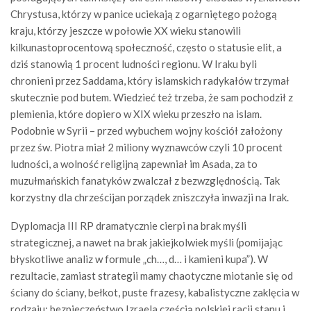
Chrystusa, którzy w panice uciekają z ogarniętego pożogą
kraju, którzy jeszcze w połowie XX wieku stanowili
kilkunastoprocentową społeczność, często o statusie elit, a
dziś stanowią 1 procent ludności regionu. W Iraku byli
chronieni przez Saddama, który islamskich radykałów trzymał
skutecznie pod butem. Wiedzieć też trzeba, że sam pochodził z
plemienia, które dopiero w XIX wieku przeszło na islam.
Podobnie w Syrii – przed wybuchem wojny kościół założony
przez św. Piotra miał 2 miliony wyznawców czyli 10 procent
ludności, a wolność religijną zapewniał im Asada, za to
muzułmańskich fanatyków zwalczał z bezwzględnością. Tak
korzystny dla chrześcijan porządek zniszczyła inwazji na Irak.
Dyplomacja III RP dramatycznie cierpi na brak myśli
strategicznej, a nawet na brak jakiejkolwiek myśli (pomijając
błyskotliwe analiz w formule „ch…, d… i kamieni kupa”). W
rezultacie, zamiast strategii mamy chaotyczne miotanie się od
ściany do ściany, bełkot, puste frazesy, kabalistyczne zaklęcia w
rodzaju: bezpieczeństwo Izraela częścią polskiej racji stanu i