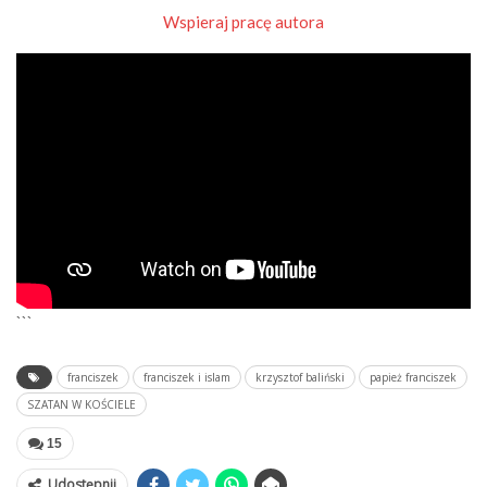
Wspieraj pracę autora
```
franciszek
franciszek i islam
krzysztof baliński
papież franciszek
SZATAN W KOŚCIELE
15
Udostępnij