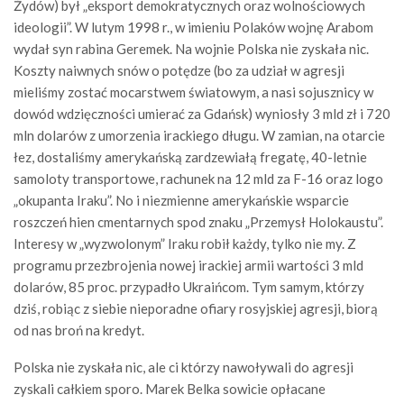
Żydów) był „eksport demokratycznych oraz wolnościowych
ideologii”. W lutym 1998 r., w imieniu Polaków wojnę Arabom
wydał syn rabina Geremek. Na wojnie Polska nie zyskała nic.
Koszty naiwnych snów o potędze (bo za udział w agresji
mieliśmy zostać mocarstwem światowym, a nasi sojusznicy w
dowód wdzięczności umierać za Gdańsk) wyniosły 3 mld zł i 720
mln dolarów z umorzenia irackiego długu. W zamian, na otarcie
łez, dostaliśmy amerykańską zardzewiałą fregatę, 40-letnie
samoloty transportowe, rachunek na 12 mld za F-16 oraz logo
„okupanta Iraku”. No i niezmienne amerykańskie wsparcie
roszczeń hien cmentarnych spod znaku „Przemysł Holokaustu”.
Interesy w „wyzwolonym” Iraku robił każdy, tylko nie my. Z
programu przezbrojenia nowej irackiej armii wartości 3 mld
dolarów, 85 proc. przypadło Ukraińcom. Tym samym, którzy
dziś, robiąc z siebie nieporadne ofiary rosyjskiej agresji, biorą
od nas broń na kredyt.
Polska nie zyskała nic, ale ci którzy nawoływali do agresji
zyskali całkiem sporo. Marek Belka sowicie opłacane