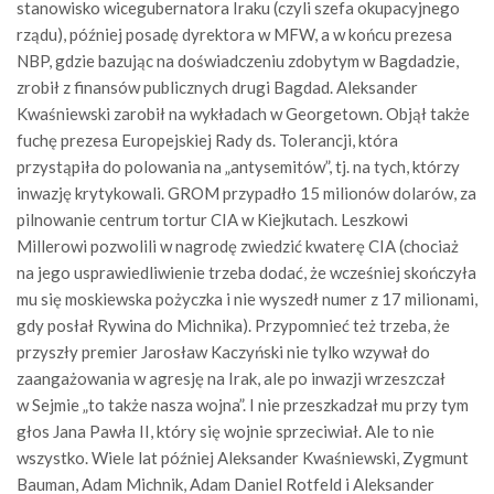
stanowisko wicegubernatora Iraku (czyli szefa okupacyjnego
rządu), później posadę dyrektora w MFW, a w końcu prezesa
NBP, gdzie bazując na doświadczeniu zdobytym w Bagdadzie,
zrobił z finansów publicznych drugi Bagdad. Aleksander
Kwaśniewski zarobił na wykładach w Georgetown. Objął także
fuchę prezesa Europejskiej Rady ds. Tolerancji, która
przystąpiła do polowania na „antysemitów”, tj. na tych, którzy
inwazję krytykowali. GROM przypadło 15 milionów dolarów, za
pilnowanie centrum tortur CIA w Kiejkutach. Leszkowi
Millerowi pozwolili w nagrodę zwiedzić kwaterę CIA (chociaż
na jego usprawiedliwienie trzeba dodać, że wcześniej skończyła
mu się moskiewska pożyczka i nie wyszedł numer z 17 milionami,
gdy posłał Rywina do Michnika). Przypomnieć też trzeba, że
przyszły premier Jarosław Kaczyński nie tylko wzywał do
zaangażowania w agresję na Irak, ale po inwazji wrzeszczał
w Sejmie „to także nasza wojna”. I nie przeszkadzał mu przy tym
głos Jana Pawła II, który się wojnie sprzeciwiał. Ale to nie
wszystko. Wiele lat później Aleksander Kwaśniewski, Zygmunt
Bauman, Adam Michnik, Adam Daniel Rotfeld i Aleksander