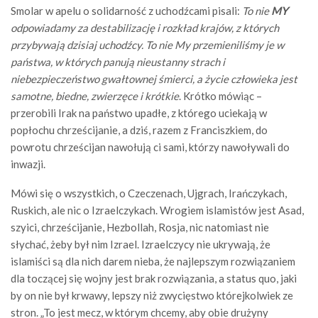
Smolar w apelu o solidarność z uchodźcami pisali:
To nie
MY
odpowiadamy za destabilizację i rozkład krajów, z których
przybywają dzisiaj uchodźcy. To nie My przemieniliśmy je w
państwa, w których panują nieustanny strach i
niebezpieczeństwo gwałtownej śmierci, a życie człowieka jest
samotne, biedne, zwierzęce i krótkie
. Krótko mówiąc –
przerobili Irak na państwo upadłe, z którego uciekają w
popłochu chrześcijanie, a dziś, razem z Franciszkiem, do
powrotu chrześcijan nawołują ci sami, którzy nawoływali do
inwazji.
Mówi się o wszystkich, o Czeczenach, Ujgrach, Irańczykach,
Ruskich, ale nic o Izraelczykach. Wrogiem islamistów jest Asad,
szyici, chrześcijanie, Hezbollah, Rosja, nic natomiast nie
słychać, żeby był nim Izrael. Izraelczycy nie ukrywają, że
islamiści są dla nich darem nieba, że najlepszym rozwiązaniem
dla toczącej się wojny jest brak rozwiązania, a status quo, jaki
by on nie był krwawy, lepszy niż zwycięstwo którejkolwiek ze
stron. „To jest mecz, w którym chcemy, aby obie drużyny