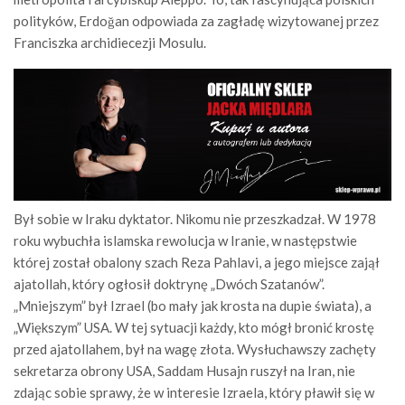
polityków, Erdoğan odpowiada za zagładę wizytowanej przez
Franciszka archidiecezji Mosulu.
Był sobie w Iraku dyktator. Nikomu nie przeszkadzał. W 1978
roku wybuchła islamska rewolucja w Iranie, w następstwie
której został obalony szach Reza Pahlavi, a jego miejsce zajął
ajatollah, który ogłosił doktrynę „Dwóch Szatanów”.
„Mniejszym” był Izrael (bo mały jak krosta na dupie świata), a
„Większym” USA. W tej sytuacji każdy, kto mógł bronić krostę
przed ajatollahem, był na wagę złota. Wysłuchawszy zachęty
sekretarza obrony USA, Saddam Husajn ruszył na Iran, nie
zdając sobie sprawy, że w interesie Izraela, który pławił się w