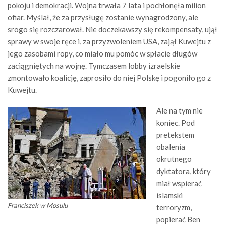
pokoju i demokracji. Wojna trwała 7 lata i pochłonęła milion
ofiar. Myślał, że za przysługę zostanie wynagrodzony, ale
srogo się rozczarował. Nie doczekawszy się rekompensaty, ujął
sprawy w swoje ręce i, za przyzwoleniem USA, zajął Kuwejtu z
jego zasobami ropy, co miało mu pomóc w spłacie długów
zaciągniętych na wojnę. Tymczasem lobby izraelskie
zmontowało koalicję, zaprosiło do niej Polskę i pogoniło go z
Kuwejtu.
Ale na tym nie
koniec. Pod
pretekstem
obalenia
okrutnego
dyktatora, który
miał wspierać
islamski
Franciszek w Mosulu
terroryzm,
popierać Ben