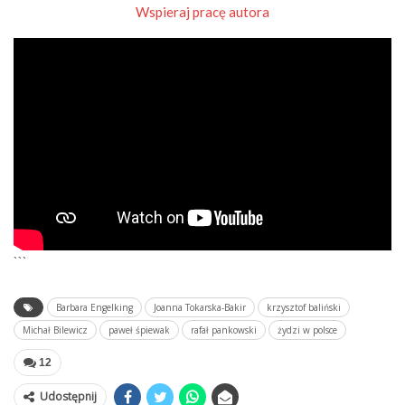
Wspieraj pracę autora
```
Barbara Engelking
Joanna Tokarska-Bakir
krzysztof baliński
Michał Bilewicz
paweł śpiewak
rafał pankowski
żydzi w polsce
12
Udostępnij