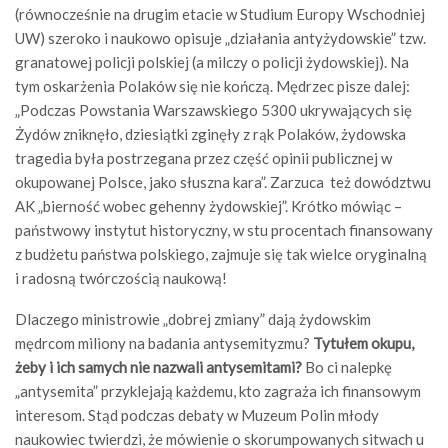
(równocześnie na drugim etacie w Studium Europy Wschodniej
UW) szeroko i naukowo opisuje „działania antyżydowskie” tzw.
granatowej policji polskiej (a milczy o policji żydowskiej). Na
tym oskarżenia Polaków się nie kończą. Mędrzec pisze dalej:
„Podczas Powstania Warszawskiego 5300 ukrywających się
Żydów zniknęło, dziesiątki zginęły z rąk Polaków, żydowska
tragedia była postrzegana przez część opinii publicznej w
okupowanej Polsce, jako słuszna kara”. Zarzuca też dowództwu
AK „bierność wobec gehenny żydowskiej”. Krótko mówiąc –
państwowy instytut historyczny, w stu procentach finansowany
z budżetu państwa polskiego, zajmuje się tak wielce oryginalną
i radosną twórczością naukową!
Dlaczego ministrowie „dobrej zmiany” dają żydowskim
mędrcom miliony na badania antysemityzmu?
Tytułem okupu,
żeby i ich samych nie nazwali antysemitami?
Bo ci nalepkę
„antysemita” przyklejają każdemu, kto zagraża ich finansowym
interesom. Stąd podczas debaty w Muzeum Polin młody
naukowiec twierdzi, że mówienie o skorumpowanych sitwach u