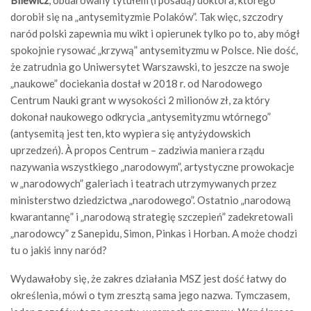
Bilewicz
, obdarowany tytułem (i posadą) doktora, którego
dorobił się na „antysemityzmie Polaków”. Tak więc, szczodry
naród polski zapewnia mu wikt i opierunek tylko po to, aby mógł
spokojnie rysować „krzywą” antysemityzmu w Polsce. Nie dość,
że zatrudnia go Uniwersytet Warszawski, to jeszcze na swoje
„naukowe” dociekania dostał w 2018 r. od Narodowego
Centrum Nauki grant w wysokości 2 milionów zł, za który
dokonał naukowego odkrycia „antysemityzmu wtórnego”
(antysemitą jest ten, kto wypiera się antyżydowskich
uprzedzeń). À propos Centrum – zadziwia maniera rządu
nazywania wszystkiego „narodowym”, artystyczne prowokacje
w „narodowych” galeriach i teatrach utrzymywanych przez
ministerstwo dziedzictwa „narodowego”. Ostatnio „narodową
kwarantannę” i „narodową strategię szczepień” zadekretowali
„narodowcy” z Sanepidu, Simon, Pinkas i Horban. A może chodzi
tu o jakiś inny naród?
Wydawałoby się, że zakres działania MSZ jest dość łatwy do
określenia, mówi o tym zresztą sama jego nazwa. Tymczasem,