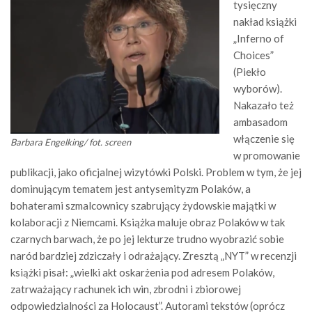
tysięczny
nakład książki
„Inferno of
Choices”
(Piekło
wyborów).
Nakazało też
ambasadom
włączenie się
Barbara Engelking/ fot. screen
w promowanie
publikacji, jako oficjalnej wizytówki Polski. Problem w tym, że jej
dominującym tematem jest antysemityzm Polaków, a
bohaterami szmalcownicy szabrujący żydowskie majątki w
kolaboracji z Niemcami. Książka maluje obraz Polaków w tak
czarnych barwach, że po jej lekturze trudno wyobrazić sobie
naród bardziej zdziczały i odrażający. Zresztą „NYT” w recenzji
książki pisał: „wielki akt oskarżenia pod adresem Polaków,
zatrważający rachunek ich win, zbrodni i zbiorowej
odpowiedzialności za Holocaust”. Autorami tekstów (oprócz