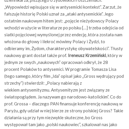
dziennikarza, piszącego o żydowskich roszczeniach:
„Wypowiedzi wpisujące się w antysemicki kontekst”. Zarzut, że
fałszuje historię Polski uznał za „ataki antysemickie”. Jego
ostatnim naukowym hitem jest: „pojęcie nieżydowscy Polacy
wchodzi w użycie w literaturze po polsku […] trzeba odejścia od
siatki pojęciowej wymyślonej przez endecję, która została nam
włożona do głowy i ilekroć mówimy Polacy i Żydzi, to
odbieramy im, Żydom, charakterystykę obywatelskości”. Tłusty
naukowy grant dostał także prof.
Ireneusz Krzemiński
, który w
jednym ze swych „naukowych” opracowań odkrył, że 28
procent Polaków to antysemici. W programie Tomasza Lisa
(tego samego, który film „Ida” opisał jako „Gross wędrujący pod
strzechy”) stwierdził: „Polacy nabierają z
wiekiem antysemityzmu. Antysemityzm jest związany ze
światopoglądem. Ja nazywam go narodowo-katolickim”. Co do
prof. Grossa – dlaczego PAN finansuje konferencję naukową w
Paryżu, gdy udział w niej bierze ze strony polskiej Gross? Takie
działania są przy tym niezwykle skuteczne, bo Gross
występował tam jako „polski naukowiec”, szkalował nas jako