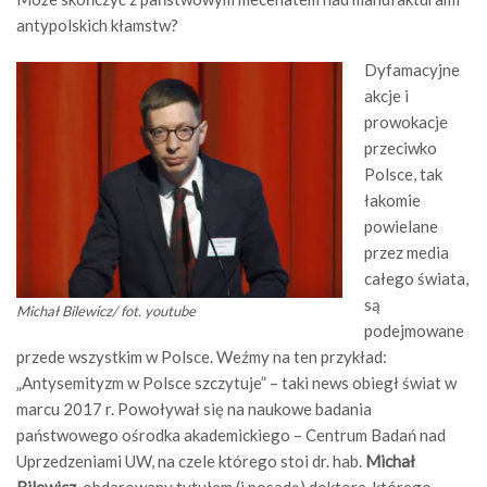
antypolskich kłamstw?
Dyfamacyjne
akcje i
prowokacje
przeciwko
Polsce, tak
łakomie
powielane
przez media
całego świata,
są
Michał Bilewicz/ fot. youtube
podejmowane
przede wszystkim w Polsce. Weźmy na ten przykład:
„Antysemityzm w Polsce szczytuje” – taki news obiegł świat w
marcu 2017 r. Powoływał się na naukowe badania
państwowego ośrodka akademickiego – Centrum Badań nad
Uprzedzeniami UW, na czele którego stoi dr. hab.
Michał