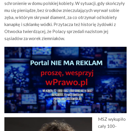
schronienie w domu polskiej kobiety. W sytuacji, gdy skończyły
mu się pieniądze, bez środków znieczulających wyrwał sobie
zęba, w którym skrywał diament, za co otrzymał od kobiety
kanapkę i szklankę wódki. Przytacza też historię żydówki z
Otwocka twierdzącej, że Polacy sprzedali nazistom jej
sąsiadów za worek ziemniaków.
MSZ wykupiło
cały 100-