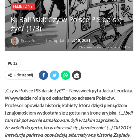
FELIETONY
K. Baliński: Czy w Polsce PiS da się
żyć? (1/3)
Last updated
lut 18, 2021
Przez %
Obrażanie żydów a obrażanie katolików
12
Udostępnij
„Czy w Polsce PiS da się żyć?” – Newsweek pyta Jacka Leociaka.
W wywiadzie roi się od oskarżeń po adresem Polaków.
Profesor opowiada historię kobiety, która dzięki pieniądzom
i znajomościom wydostała się z getta na stronę aryjską.
(…) byli
tam tak potwornie szmalcowani, żyli w takim zagrożeniu,
że wrócili do getta, bo w nim czuli się „bezpiecznie” (…) Od 2015
instytucje państwa opowiadają alternatywną historię Zagłady.