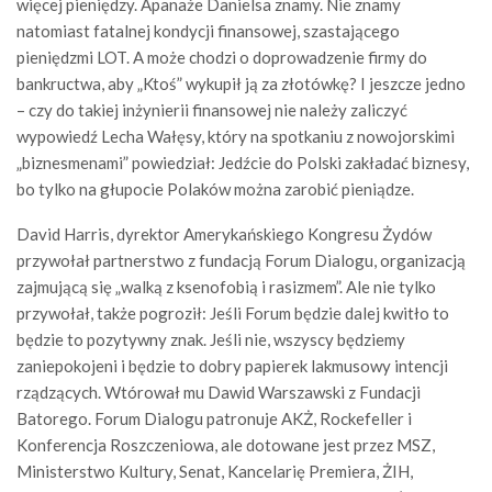
więcej pieniędzy. Apanaże Danielsa znamy. Nie znamy
natomiast fatalnej kondycji finansowej, szastającego
pieniędzmi LOT. A może chodzi o doprowadzenie firmy do
bankructwa, aby „Ktoś” wykupił ją za złotówkę? I jeszcze jedno
– czy do takiej inżynierii finansowej nie należy zaliczyć
wypowiedź Lecha Wałęsy, który na spotkaniu z nowojorskimi
„biznesmenami” powiedział: Jedźcie do Polski zakładać biznesy,
bo tylko na głupocie Polaków można zarobić pieniądze.
David Harris, dyrektor Amerykańskiego Kongresu Żydów
przywołał partnerstwo z fundacją Forum Dialogu, organizacją
zajmującą się „walką z ksenofobią i rasizmem”. Ale nie tylko
przywołał, także pogroził: Jeśli Forum będzie dalej kwitło to
będzie to pozytywny znak. Jeśli nie, wszyscy będziemy
zaniepokojeni i będzie to dobry papierek lakmusowy intencji
rządzących. Wtórował mu Dawid Warszawski z Fundacji
Batorego. Forum Dialogu patronuje AKŻ, Rockefeller i
Konferencja Roszczeniowa, ale dotowane jest przez MSZ,
Ministerstwo Kultury, Senat, Kancelarię Premiera, ŻIH,