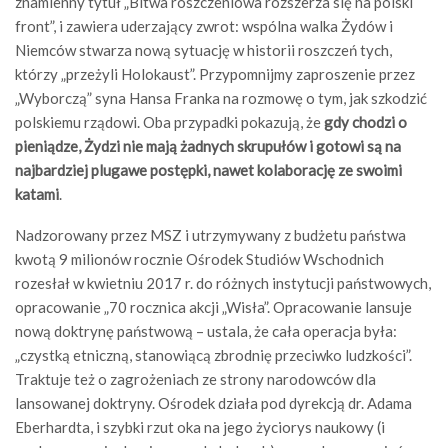
znamienny tytuł „Bitwa roszczeniowa rozszerza się na polski
front”, i zawiera uderzający zwrot: wspólna walka Żydów i
Niemców stwarza nową sytuację w historii roszczeń tych,
którzy „przeżyli Holokaust”. Przypomnijmy zaproszenie przez
„Wyborczą” syna Hansa Franka na rozmowę o tym, jak szkodzić
polskiemu rządowi. Oba przypadki pokazują, że
gdy chodzi o
pieniądze, Żydzi nie mają żadnych skrupułów i gotowi są na
najbardziej plugawe postępki, nawet kolaborację ze swoimi
katami
.
Nadzorowany przez MSZ i utrzymywany z budżetu państwa
kwotą 9 milionów rocznie Ośrodek Studiów Wschodnich
rozesłał w kwietniu 2017 r. do różnych instytucji państwowych,
opracowanie „70 rocznica akcji „Wisła”. Opracowanie lansuje
nową doktrynę państwową – ustala, że cała operacja była:
„czystką etniczną, stanowiącą zbrodnię przeciwko ludzkości”.
Traktuje też o zagrożeniach ze strony narodowców dla
lansowanej doktryny. Ośrodek działa pod dyrekcją dr. Adama
Eberhardta, i szybki rzut oka na jego życiorys naukowy (i