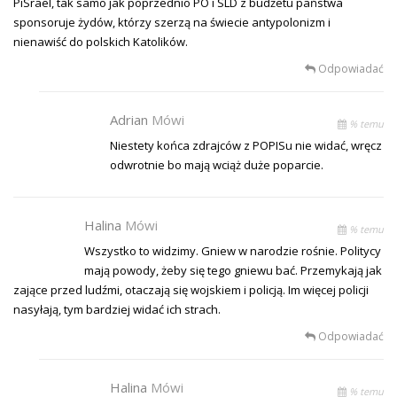
PiSrael, tak samo jak poprzednio PO i SLD z budżetu państwa
sponsoruje żydów, którzy szerzą na świecie antypolonizm i
nienawiść do polskich Katolików.
Odpowiadać
Adrian
Mówi
% temu
Niestety końca zdrajców z POPISu nie widać, wręcz
odwrotnie bo mają wciąż duże poparcie.
Halina
Mówi
% temu
Wszystko to widzimy. Gniew w narodzie rośnie. Politycy
mają powody, żeby się tego gniewu bać. Przemykają jak
zające przed ludźmi, otaczają się wojskiem i policją. Im więcej policji
nasyłają, tym bardziej widać ich strach.
Odpowiadać
Halina
Mówi
% temu