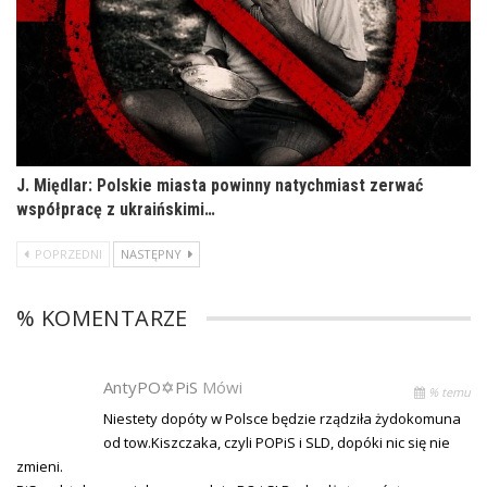
J. Międlar: Polskie miasta powinny natychmiast zerwać
współpracę z ukraińskimi…
POPRZEDNI
NASTĘPNY
% KOMENTARZE
AntyPO✡PiS
Mówi
% temu
Niestety dopóty w Polsce będzie rządziła żydokomuna
od tow.Kiszczaka, czyli POPiS i SLD, dopóki nic się nie
zmieni.