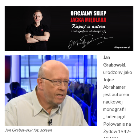
Jan
Grabowski
,
urodzony jako
Jojne
Abrahamer,
jest autorem
naukowej
monografii
„Judenjagd.
Polowanie na
Jan Grabowski/ fot. screen
Żydów 1942-