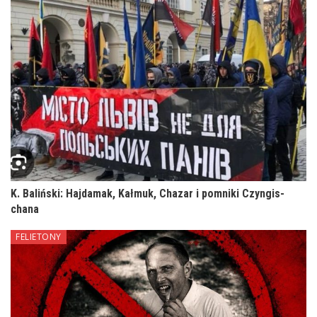
K. Baliński: Hajdamak, Kałmuk, Chazar i pomniki Czyngis-
chana
FELIETONY