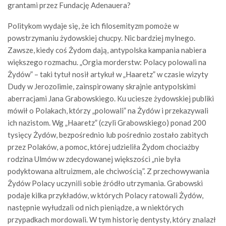
grantami przez Fundację Adenauera?
Politykom wydaje się, że ich filosemityzm pomoże w
powstrzymaniu żydowskiej chucpy. Nic bardziej mylnego.
Zawsze, kiedy coś Żydom dają, antypolska kampania nabiera
większego rozmachu. „Orgia morderstw: Polacy polowali na
Żydów” – taki tytuł nosił artykuł w „Haaretz” w czasie wizyty
Dudy w Jerozolimie, zainspirowany skrajnie antypolskimi
aberracjami Jana Grabowskiego. Ku uciesze żydowskiej publiki
mówił o Polakach, którzy „polowali” na Żydów i przekazywali
ich nazistom. Wg „Haaretz” (czyli Grabowskiego) ponad 200
tysięcy Żydów, bezpośrednio lub pośrednio zostało zabitych
przez Polaków, a pomoc, której udzieliła Żydom chociażby
rodzina Ulmów w zdecydowanej większości „nie była
podyktowana altruizmem, ale chciwością”. Z przechowywania
Żydów Polacy uczynili sobie źródło utrzymania. Grabowski
podaje kilka przykładów, w których Polacy ratowali Żydów,
następnie wyłudzali od nich pieniądze, a w niektórych
przypadkach mordowali. W tym historię dentysty, który znalazł