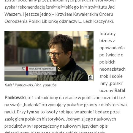
zyskał rekomendację izraelskiego Instytutu Jad
Waszem. I jeszcze jedno – Krzyżem Kawalerskim Orderu
Odrodzenia Polski Libionkę odznaczył… Lech Kaczyński.
Intratny
biznes z
opowiadania
po świecie o
polskich
neonazistach
zrobił sobie
inny „polski”
Rafał Pankowski / fot. youtube
uczony
Rafał
Pankowski
, też zatrudniony na etacie w publicznej uczelni i też
na swoje „badania” otrzymujący pokaźne granty z ministerstwa
nauki. Przy tym są to kwoty robiące wrażenie i będące poza
zasięgiem polskich historyków. Jednym z jego naukowych
produktów był sporządzony naukowym językiem opis