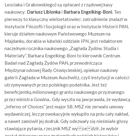
Leociaka i Grabowskiego) są opłacani z rządowej kasy
naukowcy:
Dariusz Libionka
i
Barbara Engelking-Boni
. Ten
pierwszy to klasyczny wieloetatowiec: zatrudnienie znalazł w
Instytucie Filozofii i Socjologii oraz w Instytucie Historii PAN,
kieruje działem naukowym Państwowego Muzeum na
Majdanku, dorabia w lubelski oddziale IPN, jest redaktorem
naczelnym rocznika naukowego „Zagłada Żydów. Studia i
Materiały”. Barbara Engelking-Boni to kierownik Centrum
Badań nad Zagładą Żydów PAN, przewodnicząca
Międzynarodowej Rady Oświęcimskiej, opiekun naukowy
galerii Zagłada w Muzeum Auschwitz, czyli instytucji w całości
utrzymywanych przez polskiego podatnika. Jest też
beneficjentką milionowego grantu naukowego przyznanego
przez ministra Gowina.. Gdy wyszła na jaw prawda, że wydawcą
„Inferno of Choices” jest major SB, MSZ nie zerwało umowy
wydawniczej, lecz prowokacyjnie wykupiło na pniu cały nakład,
a nawet zamówił jej dodruk. Gdy odezwały się nieśmiałe głosy
stawiające pytania, rzecznik MSZ wycedził, że wybór
został dokonany przez znakomitych polskich historyków i