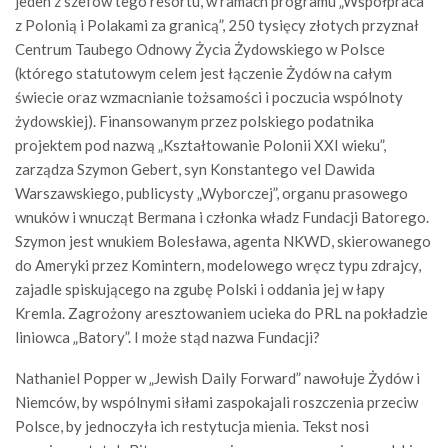
jeden z szefów tego resortu, w ramach programu „Współpraca
z Polonią i Polakami za granicą”, 250 tysięcy złotych przyznał
Centrum Taubego Odnowy Życia Żydowskiego w Polsce
(którego statutowym celem jest łączenie Żydów na całym
świecie oraz wzmacnianie tożsamości i poczucia wspólnoty
żydowskiej). Finansowanym przez polskiego podatnika
projektem pod nazwą „Kształtowanie Polonii XXI wieku”,
zarządza Szymon Gebert, syn Konstantego vel Dawida
Warszawskiego, publicysty „Wyborczej”, organu prasowego
wnuków i wnucząt Bermana i członka władz Fundacji Batorego.
Szymon jest wnukiem Bolesława, agenta NKWD, skierowanego
do Ameryki przez Komintern, modelowego wręcz typu zdrajcy,
zajadle spiskującego na zgubę Polski i oddania jej w łapy
Kremla. Zagrożony aresztowaniem ucieka do PRL na pokładzie
liniowca „Batory”. I może stąd nazwa Fundacji?
Nathaniel Popper w „Jewish Daily Forward” nawołuje Żydów i
Niemców, by wspólnymi siłami zaspokajali roszczenia przeciw
Polsce, by jednoczyła ich restytucja mienia. Tekst nosi