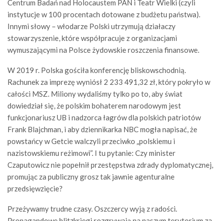
Centrum Badań nad Holocaustem PAN i Teatr Wielki (czyli
instytucje w 100 procentach dotowane z budżetu państwa).
Innymi słowy – włodarze Polski utrzymują działaczy
stowarzyszenie, które współpracuje z organizacjami
wymuszającymi na Polsce żydowskie roszczenia finansowe.
W 2019 r. Polska gościła konferencję bliskowschodnią.
Rachunek za imprezę wyniósł 2 233 491,32 zł, który pokryło w
całości MSZ. Miliony wydaliśmy tylko po to, aby świat
dowiedział się, że polskim bohaterem narodowym jest
funkcjonariusz UB i nadzorca łagrów dla polskich patriotów
Frank Blajchman, i aby dziennikarka NBC mogła napisać, że
powstańcy w Getcie walczyli przeciwko „polskiemu i
nazistowskiemu reżimowi”. I tu pytanie: Czy minister
Czaputowicz nie popełnił przestępstwa zdrady dyplomatycznej,
promując za publiczny grosz tak jawnie agenturalne
przedsięwzięcie?
Przeżywamy trudne czasy. Oszczercy wyją z radości.
Propagandowe blitzkriegi rozgrywają na naszym terytorium za