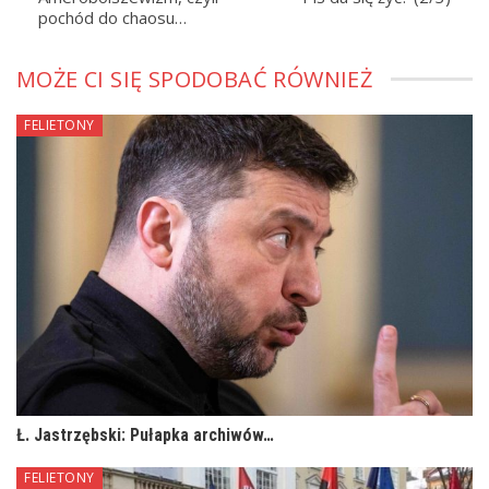
pochód do chaosu…
MOŻE CI SIĘ SPODOBAĆ RÓWNIEŻ
FELIETONY
Ł. Jastrzębski: Pułapka archiwów…
FELIETONY