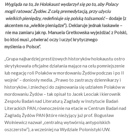
Wygląda na to, że Holokaust wydarzył się po to, aby Polacy
mogli ratować Żydów. Z całą premedytacją, przy użyciu
wielkich pieniędzy, redefiniuje się polską tożsamość
– dodaje (z
akcentem na „wielkie pieniądze”). Deklaruje jednak łaskawie –
nie ma zamiaru jak np. Manuela Gretkowska wyjeżdżać z Polski,
bo ktoś musi „otwierać oczy i uczyć krytycznego
myślenia o Polsce”.
„Grupa najbardziej prestiżowych historyków holokaustu ostro
skrytykowała oficjalne działania mające na celu pomniejszenie
lub negację roli Polaków w mordowaniu Żydów podczas i po II
wojnie” – doniosły media. „Prawo to zastraszy dziennikarzy i
historyków, i zniechęci do zajmowania się udziałem Polaków w
mordowaniu Żydów – tak opisał to Jacek Leociak i kierownik
Zespołu Badań nad Literaturą Zagłady w Instytucie Badań
Literackich PAN, równocześnie na etacie w Centrum Badań nad
Zagładą Żydów PAN (które nieżyjący już prof. Bogusław
Wolniewicz nazwał „centralną wytwórnią antypolskich
oszczerstw”), a wcześniej na Wydziale Polonistyki UW.