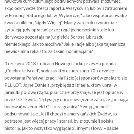
naukowe curriculum jego podwładnych) pozwala zrozumieć,
skąd odkrywcze treści raportu. Wszyscy są lub byli zatrudnieni
w Fundacji Batorego lub w „Wyborczej”, albo współpracowali z
kwartalnikiem „Nigdy Więcej”. Mamy zatem do czynienia z
sytuacją, gdy opłacani przez rząd jednocześnie stale lub
dorywczo pozostają na jurgielcie Sorosa lub rządu
niemieckiego. Jak to możliwe? Jakie racje albo jaka tajemnicza
niewidzialna ręka stoi za takimi nominacjami?
3 czerwca 2018 r. ulicami Nowego Jorku przeszła parada
„Celebrate Israel”, podczas której uczczono 70. rocznicę
powstania Państwa Izrael. Na liście jej sponsorów znalazło się
PLL LOT. Jojne Daniels, przybłęda z Izraela, który ubrał w
jarmułki połowę rządu, publicznie przyznaje, że jest opłacany
przez LOT kwotą 15 tysięcy euro miesięcznie za to, że „pomaga
budować wizerunek LOT-u za granicą”. Swoją „pomoc”
podsumował tak: „Jeśli chodzi o amerykańskich Żydów, to
potrzeba jest więcej pracy i starań, by zrozumieli polską
historię, jak to wszystko wyglądało”. Innymi słowy – dajcie