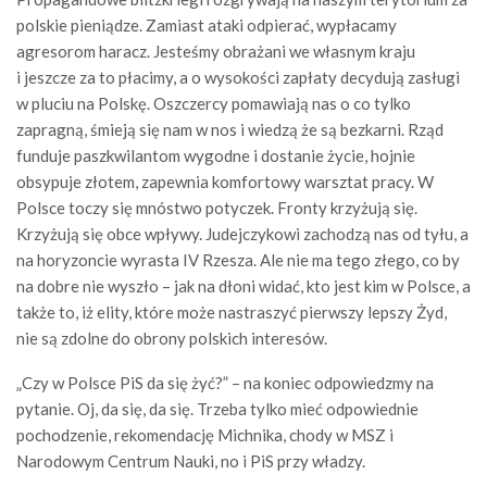
polskie pieniądze. Zamiast ataki odpierać, wypłacamy
agresorom haracz. Jesteśmy obrażani we własnym kraju
i jeszcze za to płacimy, a o wysokości zapłaty decydują zasługi
w pluciu na Polskę. Oszczercy pomawiają nas o co tylko
zapragną, śmieją się nam w nos i wiedzą że są bezkarni. Rząd
funduje paszkwilantom wygodne i dostanie życie, hojnie
obsypuje złotem, zapewnia komfortowy warsztat pracy. W
Polsce toczy się mnóstwo potyczek. Fronty krzyżują się.
Krzyżują się obce wpływy. Judejczykowi zachodzą nas od tyłu, a
na horyzoncie wyrasta IV Rzesza. Ale nie ma tego złego, co by
na dobre nie wyszło – jak na dłoni widać, kto jest kim w Polsce, a
także to, iż elity, które może nastraszyć pierwszy lepszy Żyd,
nie są zdolne do obrony polskich interesów.
„Czy w Polsce PiS da się żyć?” – na koniec odpowiedzmy na
pytanie. Oj, da się, da się. Trzeba tylko mieć odpowiednie
pochodzenie, rekomendację Michnika, chody w MSZ i
Narodowym Centrum Nauki, no i PiS przy władzy.