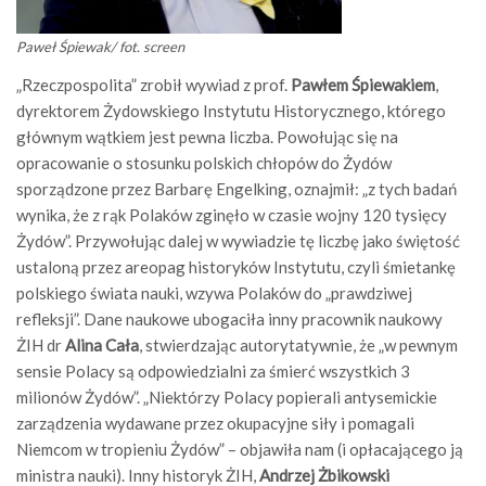
Paweł Śpiewak/ fot. screen
„Rzeczpospolita” zrobił wywiad z prof.
Pawłem Śpiewakiem
,
dyrektorem Żydowskiego Instytutu Historycznego, którego
głównym wątkiem jest pewna liczba. Powołując się na
opracowanie o stosunku polskich chłopów do Żydów
sporządzone przez Barbarę Engelking, oznajmił: „z tych badań
wynika, że z rąk Polaków zginęło w czasie wojny 120 tysięcy
Żydów”. Przywołując dalej w wywiadzie tę liczbę jako świętość
ustaloną przez areopag historyków Instytutu, czyli śmietankę
polskiego świata nauki, wzywa Polaków do „prawdziwej
refleksji”. Dane naukowe ubogaciła inny pracownik naukowy
ŻIH dr
Alina Cała
, stwierdzając autorytatywnie, że „w pewnym
sensie Polacy są odpowiedzialni za śmierć wszystkich 3
milionów Żydów”. „Niektórzy Polacy popierali antysemickie
zarządzenia wydawane przez okupacyjne siły i pomagali
Niemcom w tropieniu Żydów” – objawiła nam (i opłacającego ją
ministra nauki). Inny historyk ŻIH,
Andrzej Żbikowski