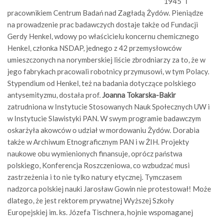
1945” i
pracownikiem Centrum Badań nad Zagładą Żydów. Pieniądze
na prowadzenie prac badawczych dostaje także od Fundacji
Gerdy Henkel, wdowy po właścicielu koncernu chemicznego
Henkel, członka NSDAP, jednego z 42 przemysłowców
umieszczonych na norymberskiej liście zbrodniarzy za to, że w
jego fabrykach pracowali robotnicy przymusowi, w tym Polacy.
Stypendium od Henkel, też na badania dotyczące polskiego
antysemityzmu, dostała prof.
Joanna Tokarska-Bakir
zatrudniona w Instytucie Stosowanych Nauk Społecznych UW i
w Instytucie Slawistyki PAN. W swym programie badawczym
oskarżyła akowców o udział w mordowaniu Żydów. Dorabia
także w Archiwum Etnograficznym PAN i w ŻIH. Projekty
naukowe obu wymienionych finansuje, oprócz państwa
polskiego, Konferencja Roszczeniowa, co wzbudzać musi
zastrzeżenia i to nie tylko natury etycznej. Tymczasem
nadzorca polskiej nauki Jarosław Gowin nie protestował! Może
dlatego, że jest rektorem prywatnej Wyższej Szkoły
Europejskiej im. ks. Józefa Tischnera, hojnie wspomaganej