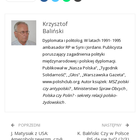
Krzysztof
Baliński
Dyplomata i politolog. W latach 1991- 1995
ambasador RP w Syrii i Jordanii. Publicysta
poruszający zagadnienia polityki
międzynarodowej i polskiej dyplomacji.
Publikował w „Nasza Polska”, „Tygodnik
Solidarność”, „Głos”, „Warszawska Gazeta”,
www.polishclub.org. Autor książek:
MSZ polski
czy antypolski?
,
Ministerstwo Spraw Obcych
,
Polska czy Polin? - sekrety relacji polsko-
żydowskich
.
POPRZEDNI
NASTĘPNY
J. Matysiak z USA:
K. Baliński: Czy w Polsce
Amerobolszewizm, czyli
PiS da się żyć? (2/3)