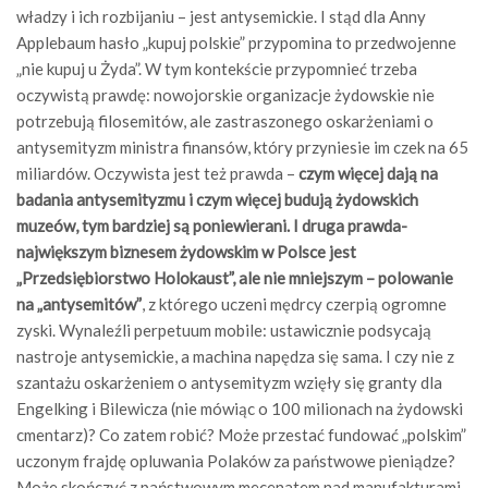
władzy i ich rozbijaniu – jest antysemickie. I stąd dla Anny
Applebaum hasło „kupuj polskie” przypomina to przedwojenne
„nie kupuj u Żyda”. W tym kontekście przypomnieć trzeba
oczywistą prawdę: nowojorskie organizacje żydowskie nie
potrzebują filosemitów, ale zastraszonego oskarżeniami o
antysemityzm ministra finansów, który przyniesie im czek na 65
miliardów. Oczywista jest też prawda –
czym więcej dają na
badania antysemityzmu i czym więcej budują żydowskich
muzeów, tym bardziej są poniewierani. I druga prawda-
największym biznesem żydowskim w Polsce jest
„Przedsiębiorstwo Holokaust”, ale nie mniejszym – polowanie
na „antysemitów”
, z którego uczeni mędrcy czerpią ogromne
zyski. Wynaleźli perpetuum mobile: ustawicznie podsycają
nastroje antysemickie, a machina napędza się sama. I czy nie z
szantażu oskarżeniem o antysemityzm wzięły się granty dla
Engelking i Bilewicza (nie mówiąc o 100 milionach na żydowski
cmentarz)? Co zatem robić? Może przestać fundować „polskim”
uczonym frajdę opluwania Polaków za państwowe pieniądze?
Może skończyć z państwowym mecenatem nad manufakturami