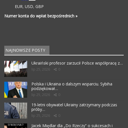
EUR
,
USD
,
GBP
Numer konta do wpłat bezpośrednich »
NAJNOWSZE POSTY
Ukraiński profesor zarzucił Polsce współpracę z…
lip 25, 2026
0
Polska i Ukraina o dalszym wsparciu. Sybiha
podziękował…
lip 25, 2026
0
19-letni obywatel Ukrainy zatrzymany podczas
próby…
lip 25, 2026
0
Jacek Międlar dla „Do Rzeczy” o sukcesach i