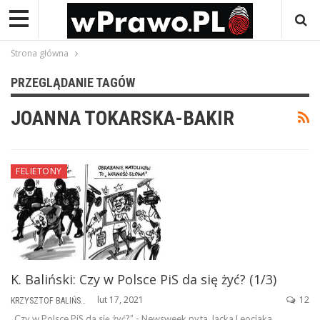
Strona główna
PRZEGLĄDANIE TAGÓW
JOANNA TOKARSKA-BAKIR
FELIETONY
K. Baliński: Czy w Polsce PiS da się żyć? (1/3)
lut 17, 2021
12
KRZYSZTOF BALIŃSKI
„Czy w Polsce PiS da się żyć?” - Newsweek pyta Jacka Leociaka.