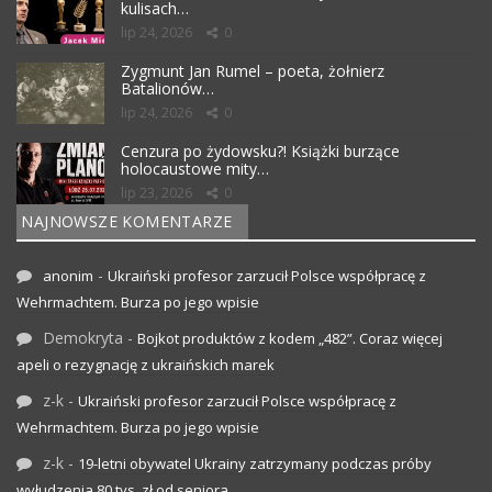
kulisach…
lip 24, 2026
0
Zygmunt Jan Rumel – poeta, żołnierz
Batalionów…
lip 24, 2026
0
Cenzura po żydowsku?! Książki burzące
holocaustowe mity…
lip 23, 2026
0
NAJNOWSZE KOMENTARZE
-
anonim
Ukraiński profesor zarzucił Polsce współpracę z
Wehrmachtem. Burza po jego wpisie
Demokryta
-
Bojkot produktów z kodem „482”. Coraz więcej
apeli o rezygnację z ukraińskich marek
z-k
-
Ukraiński profesor zarzucił Polsce współpracę z
Wehrmachtem. Burza po jego wpisie
z-k
-
19-letni obywatel Ukrainy zatrzymany podczas próby
wyłudzenia 80 tys. zł od seniora