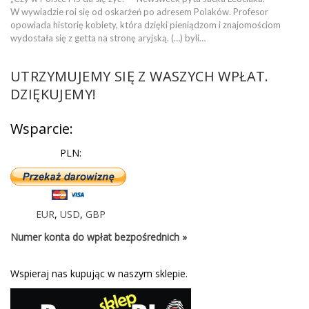
W wywiadzie roi się od oskarżeń po adresem Polaków. Profesor
opowiada historię kobiety, która dzięki pieniądzom i znajomościom
wydostała się z getta na stronę aryjską. (…) byli…
UTRZYMUJEMY SIĘ Z WASZYCH WPŁAT.
DZIĘKUJEMY!
Wsparcie:
PLN:
EUR
,
USD
,
GBP
Numer konta do wpłat bezpośrednich »
Wspieraj nas kupując w naszym sklepie.