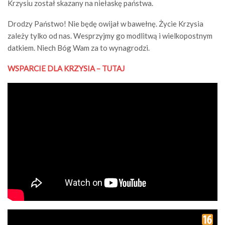
Krzysiu został skazany na niełaskę państwa.
Drodzy Państwo! Nie będę owijał w bawełnę. Życie Krzysia
zależy tylko od nas. Wesprzyjmy go modlitwą i wielkopostnym
datkiem. Niech Bóg Wam za to wynagrodzi.
WSPARCIE DLA KRZYSIA – TUTAJ