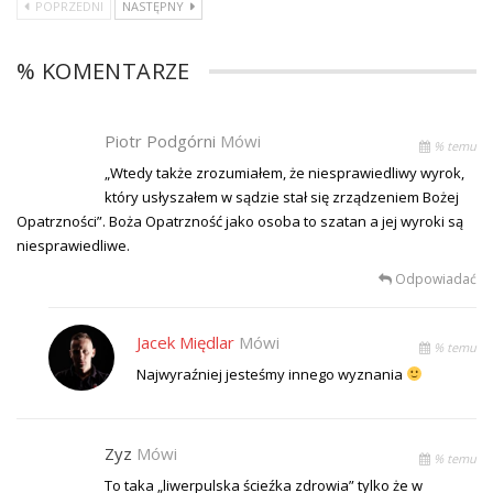
POPRZEDNI
NASTĘPNY
% KOMENTARZE
Piotr Podgórni
Mówi
% temu
„Wtedy także zrozumiałem, że niesprawiedliwy wyrok,
który usłyszałem w sądzie stał się zrządzeniem Bożej
Opatrzności”. Boża Opatrzność jako osoba to szatan a jej wyroki są
niesprawiedliwe.
Odpowiadać
Jacek Międlar
Mówi
% temu
Najwyraźniej jesteśmy innego wyznania
Zyz
Mówi
% temu
To taka „liwerpulska ścieźka zdrowia” tylko że w