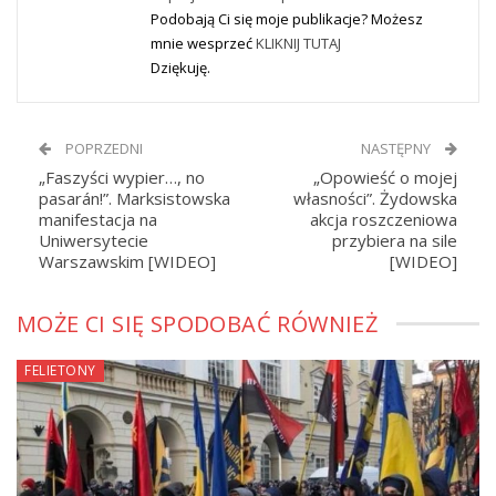
Podobają Ci się moje publikacje? Możesz
mnie wesprzeć
KLIKNIJ TUTAJ
Dziękuję.
POPRZEDNI
NASTĘPNY
„Faszyści wypier…, no
„Opowieść o mojej
pasarán!”. Marksistowska
własności”. Żydowska
manifestacja na
akcja roszczeniowa
Uniwersytecie
przybiera na sile
Warszawskim [WIDEO]
[WIDEO]
MOŻE CI SIĘ SPODOBAĆ RÓWNIEŻ
FELIETONY