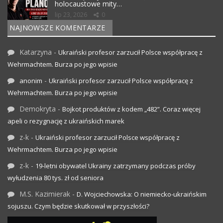
holocaustowe mity…
lip 23, 2026
0
NAJNOWSZE KOMENTARZE
Katarzyna
-
Ukraiński profesor zarzucił Polsce współpracę z
Wehrmachtem. Burza po jego wpisie
-
anonim
Ukraiński profesor zarzucił Polsce współpracę z
Wehrmachtem. Burza po jego wpisie
Demokryta
-
Bojkot produktów z kodem „482”. Coraz więcej
apeli o rezygnację z ukraińskich marek
z-k
-
Ukraiński profesor zarzucił Polsce współpracę z
Wehrmachtem. Burza po jego wpisie
z-k
-
19-letni obywatel Ukrainy zatrzymany podczas próby
wyłudzenia 80 tys. zł od seniora
M.S. Kazimierak
-
D. Wojciechowska: O niemiecko-ukraińskim
sojuszu. Czym będzie skutkował w przyszłości?