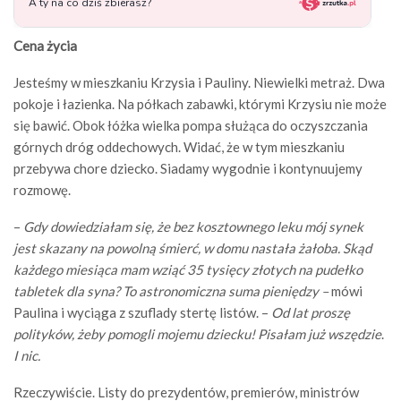
Cena życia
Jesteśmy w mieszkaniu Krzysia i Pauliny. Niewielki metraż. Dwa
pokoje i łazienka. Na półkach zabawki, którymi Krzysiu nie może
się bawić. Obok łóżka wielka pompa służąca do oczyszczania
górnych dróg oddechowych. Widać, że w tym mieszkaniu
przebywa chore dziecko. Siadamy wygodnie i kontynuujemy
rozmowę.
–
Gdy dowiedziałam się, że bez kosztownego leku mój synek
jest skazany na powolną śmierć, w domu nastała żałoba. Skąd
każdego miesiąca mam wziąć 35 tysięcy złotych na pudełko
tabletek dla syna? To astronomiczna suma pieniędzy –
mówi
Paulina i wyciąga z szuflady stertę listów. –
Od lat proszę
polityków, żeby pomogli mojemu dziecku! Pisałam już wszędzie
.
I nic.
Rzeczywiście. Listy do prezydentów, premierów, ministrów