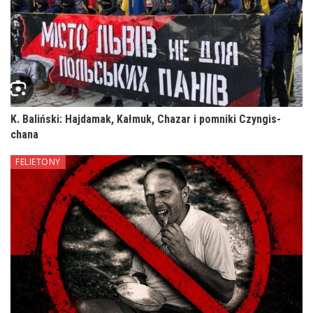
K. Baliński: Hajdamak, Kałmuk, Chazar i pomniki Czyngis-
chana
FELIETONY