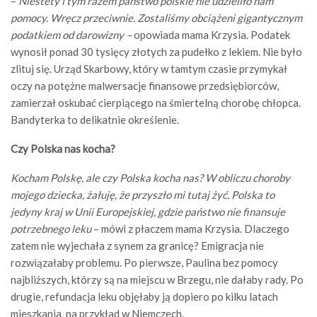
–
Niestety i tym razem państwo polskie nie udzieliło nam
pomocy. Wręcz przeciwnie. Zostaliśmy obciążeni gigantycznym
podatkiem od darowizny –
opowiada mama Krzysia. Podatek
wynosił ponad 30 tysięcy złotych za pudełko z lekiem. Nie było
zlituj się. Urząd Skarbowy, który w tamtym czasie przymykał
oczy na potężne malwersacje finansowe przedsiębiorców,
zamierzał oskubać cierpiącego na śmiertelną chorobę chłopca.
Bandyterka to delikatnie określenie.
Czy Polska nas kocha?
Kocham Polskę, ale czy Polska kocha nas? W obliczu choroby
mojego dziecka, żałuję, że przyszło mi tutaj żyć. Polska to
jedyny kraj w Unii Europejskiej, gdzie państwo nie finansuje
potrzebnego leku
– mówi z płaczem mama Krzysia. Dlaczego
zatem nie wyjechała z synem za granicę? Emigracja nie
rozwiązałaby problemu. Po pierwsze, Paulina bez pomocy
najbliższych, którzy są na miejscu w Brzegu, nie dałaby rady. Po
drugie, refundacja leku objęłaby ją dopiero po kilku latach
mieszkania, na przykład w Niemczech.