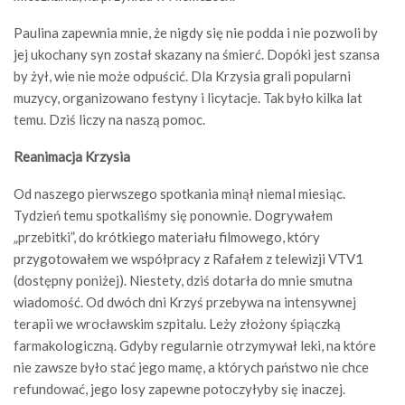
Paulina zapewnia mnie, że nigdy się nie podda i nie pozwoli by
jej ukochany syn został skazany na śmierć. Dopóki jest szansa
by żył, wie nie może odpuścić. Dla Krzysia grali popularni
muzycy, organizowano festyny i licytacje. Tak było kilka lat
temu. Dziś liczy na naszą pomoc.
Reanimacja Krzysia
Od naszego pierwszego spotkania minął niemal miesiąc.
Tydzień temu spotkaliśmy się ponownie. Dogrywałem
„przebitki”, do krótkiego materiału filmowego, który
przygotowałem we współpracy z Rafałem z telewizji VTV1
(dostępny poniżej). Niestety, dziś dotarła do mnie smutna
wiadomość. Od dwóch dni Krzyś przebywa na intensywnej
terapii we wrocławskim szpitalu. Leży złożony śpiączką
farmakologiczną. Gdyby regularnie otrzymywał leki, na które
nie zawsze było stać jego mamę, a których państwo nie chce
refundować, jego losy zapewne potoczyłyby się inaczej.