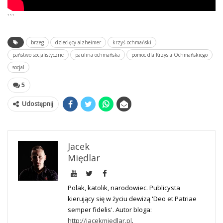
```
brzeg
dziecięcy alzheimer
krzyś ochmański
państwo socjalistyczne
paulina ochmańska
pomoc dla Krzysia Ochmańskiego
socjal
5
Udostępnij
Jacek
Międlar
Polak, katolik, narodowiec. Publicysta
kierujący się w życiu dewizą 'Deo et Patriae
semper fidelis'. Autor bloga:
http://jacekmiedlar.pl
.