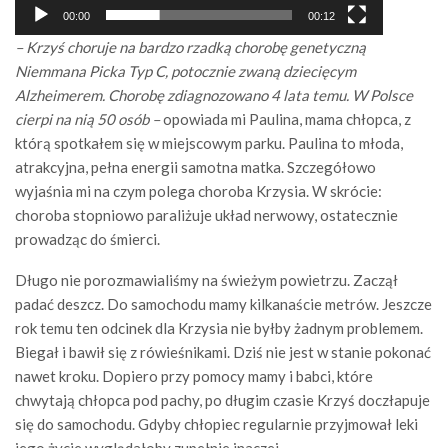
00:00
00:12
– Krzyś choruje na bardzo rzadką chorobę genetyczną
Niemmana Picka Typ C, potocznie zwaną dziecięcym
Alzheimerem. Chorobę zdiagnozowano 4 lata temu. W Polsce
cierpi na nią 50 osób –
opowiada mi Paulina, mama chłopca, z
którą spotkałem się w miejscowym parku. Paulina to młoda,
atrakcyjna, pełna energii samotna matka. Szczegółowo
wyjaśnia mi na czym polega choroba Krzysia. W skrócie:
choroba stopniowo paraliżuje układ nerwowy, ostatecznie
prowadząc do śmierci.
Długo nie porozmawialiśmy na świeżym powietrzu. Zaczął
padać deszcz. Do samochodu mamy kilkanaście metrów. Jeszcze
rok temu ten odcinek dla Krzysia nie byłby żadnym problemem.
Biegał i bawił się z rówieśnikami. Dziś nie jest w stanie pokonać
nawet kroku. Dopiero przy pomocy mamy i babci, które
chwytają chłopca pod pachy, po długim czasie Krzyś doczłapuje
się do samochodu. Gdyby chłopiec regularnie przyjmował leki