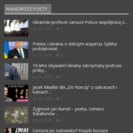
NAJNOWSZE POSTY
Ukraiński profesor zarzucił Polsce współpracę z…
lip 25, 2026
0
Polska i Ukraina o dalszym wsparciu. Sybiha
podziękował…
lip 25, 2026
0
19-letni obywatel Ukrainy zatrzymany podczas
próby…
lip 25, 2026
0
Jacek Międlar dla „Do Rzeczy” o sukcesach i
kulisach…
lip 24, 2026
0
Zygmunt Jan Rumel – poeta, żołnierz
Batalionów…
lip 24, 2026
0
Cenzura po żydowsku?! Książki burzące