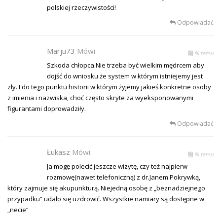
polskiej rzeczywistości!
Odpowiadać
Marju73
Mówi
% temu
Szkoda chłopca.Nie trzeba być wielkim mędrcem aby
dojść do wniosku że system w którym istniejemy jest
zły. I do tego punktu historii w którym żyjemy jakieś konkretne osoby
z imienia i nazwiska, choć często skryte za wyeksponowanymi
figurantami doprowadziły.
Odpowiadać
Łukasz
Mówi
% temu
Ja mogę polecić jeszcze wizytę, czy też najpierw
rozmowę(nawet telefoniczną) z dr.Janem Pokrywką,
który zajmuje się akupunkturą. Niejedną osobę z „beznadziejnego
przypadku” udało się uzdrowić. Wszystkie namiary są dostępne w
„necie”