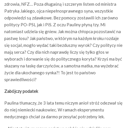
zdrowia, NFZ… Poza długaśną i szczerym listem od ministra
Patryka Jakiego, ojca niepełnosprawnego syna, wszystkie
odpowiedzi są zdawkowe. Bez pomocy zostawili ich zarówno
politycy PO-PSL jak i PiS. Z oczu Pauliny płyną łzy. Mi
natomiast udziela się gniew. Jak można chłopca pozostawić na
pastwę losu? Jak państwo, w którym na każdym kroku rozdaje
się socjal, mogło wydać taki bezduszny wyrok? Czy politycy nie
mają serca? Czy dla nich naprawdę liczy się tylko głos w
wyborach i dorwanie się do politycznego koryta? Krzyś ma być
skazany na łaskę darczyńców, a samotna matka, ma wyżebrać
życie dla ukochanego synka?! To jest to państwo
sprawiedliwości?
Zabójczy podatek
Paulina tłumaczy, że 3 lata temu niczym anioł stróż odezwał się
do niej niemiecki naukowiec. W ramach eksperymentu
medycznego chciał za darmo przesyłać potrzebny lek.