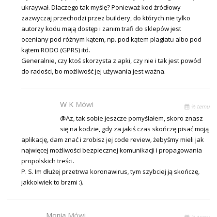
ukraywał. Dlaczego tak myślę? Ponieważ kod źródłowy
zazwyczaj przechodzi przez buildery, do których nie tylko
autorzy kodu mają dostęp i zanim trafi do sklepów jest
oceniany pod różnym kątem, np. pod kątem plagiatu albo pod
kątem RODO (GPRS) itd.
Generalnie, czy ktoś skorzysta z apki, czy nie i tak jest powód
do radości, bo możliwość jej używania jest ważna.
W K
Mówi
% temu
@Az, tak sobie jeszcze pomyślałem, skoro znasz
się na kodzie, gdy za jakiś czas skończę pisać moją
aplikację, dam znać i zrobisz jej code review, żebyśmy mieli jak
najwięcej możliwości bezpiecznej komunikacji i propagowania
propolskich treści.
P. S. Im dłużej przetrwa koronawirus, tym szybciej ją skończę,
jakkolwiek to brzmi :).
Monia
Mówi