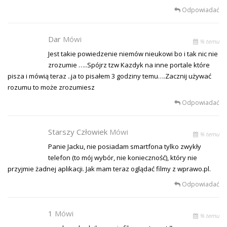
Odpowiadać
Dar
Mówi
% temu
Jest takie powiedzenie niemów nieukowi bo i tak nic nie
zrozumie …..Spójrz tzw Kazdyk na inne portale które
pisza i mówią teraz ..ja to pisałem 3 godziny temu….Zacznij używać
rozumu to może zrozumiesz
Odpowiadać
Starszy Człowiek
Mówi
% temu
Panie Jacku, nie posiadam smartfona tylko zwykły
telefon (to mój wybór, nie konieczność), który nie
przyjmie żadnej aplikacji. Jak mam teraz oglądać filmy z wprawo.pl.
Odpowiadać
1
Mówi
% temu