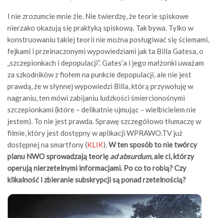
I nie zrozumcie mnie źle. Nie twierdzę, że teorie spiskowe
nierzako okazują się praktyką spiskową. Tak bywa. Tylko w
konstruowaniu takiej teorii nie można posługiwać się ściemami,
fejkami i przeinaczonymi wypowiedziami jak ta Billa Gatesa, o
„szczepionkach i depopulacji”. Gates’a i jego małżonki uważam
za szkodników z fiołem na punkcie depopulacji, ale nie jest
prawdą, że w słynnej wypowiedzi Billa, którą przywołuję w
nagraniu, ten mówi zabijaniu ludzkości śmiercionośnymi
szczepionkami (które – delikatnie ujmując – wielbicielem nie
jestem). To nie jest prawda. Sprawę szczegółowo tłumaczę w
filmie, który jest dostępny w aplikacji WPRAWO.TV już
dostępnej na smartfony (
KLIK
).
W ten sposób to nie twórcy
planu NWO sprowadzają teorię
ad absurdum
, ale ci, którzy
operują nierzetelnymi informacjami. Po co to robią? Czy
klikalność i zbieranie subskrypcji są ponad rzetelnością?