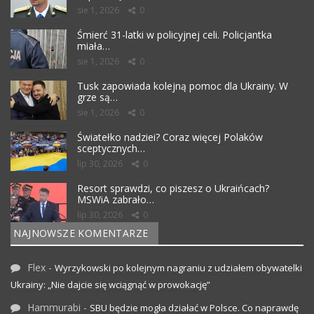
sie 1, 2026
0
Śmierć 31-latki w policyjnej celi. Policjantka
miała…
sie 1, 2026
0
Tusk zapowiada kolejną pomoc dla Ukrainy. W
grze są…
sie 1, 2026
0
Światełko nadziei? Coraz więcej Polaków
sceptycznych…
lip 30, 2026
0
Resort sprawdzi, co piszesz o Ukraińcach?
MSWiA zabrało…
lip 30, 2026
0
NAJNOWSZE KOMENTARZE
Flex
-
Wyrzykowski po kolejnym nagraniu z udziałem obywatelki
Ukrainy: „Nie dajcie się wciągnąć w prowokację”
Hammurabi
-
SBU będzie mogła działać w Polsce. Co naprawdę