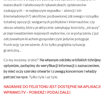
maseczkach i lateksowych rękawiczkach; spiskowców
szukających – w najlepszym wypadku – atencji i ich
(nieświadomych?) akolitów; pozbawionej zdrowego rozsądku
totalnej opozycji; wulgarnych polityków i internautów; czy
obozu władzy, który praktycznie zamykając kościoły, „straszy”
przeprowadzeniem majowych wyborów, co w połączeniu z już
odczuwalnym krachem gospodarczym jedynie potęguje
frustrację i przerażenie. A to tylko pogłębia sytuację
graniczną…
Co my możemy zrobić?
Na własnym odcinku w bliskich tchnijmy
optymizm, zachęćmy do weryfikacji informacji z zaznaczeniem,
by mieć oczy szeroko otwarte i z uwagą koncernom i władzy
patrzeć na ręce.
Tylko tyle i aż tyle.
NAGRANIE DO FELIETONU JEST DOSTĘPNE NA APLIKACJI
WPRAWO.TV – POBIERZ I PODAJ DALEJ