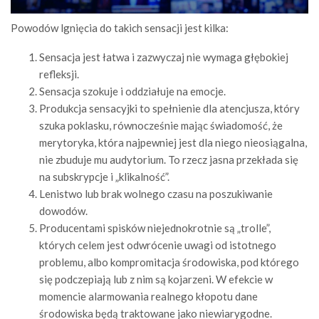
Powodów lgnięcia do takich sensacji jest kilka:
Sensacja jest łatwa i zazwyczaj nie wymaga głębokiej
refleksji.
Sensacja szokuje i oddziałuje na emocje.
Produkcja sensacyjki to spełnienie dla atencjusza, który
szuka poklasku, równocześnie mając świadomość, że
merytoryka, która najpewniej jest dla niego nieosiągalna,
nie zbuduje mu audytorium. To rzecz jasna przekłada się
na subskrypcje i „klikalność”.
Lenistwo lub brak wolnego czasu na poszukiwanie
dowodów.
Producentami spisków niejednokrotnie są „trolle”,
których celem jest odwrócenie uwagi od istotnego
problemu, albo kompromitacja środowiska, pod którego
się podczepiają lub z nim są kojarzeni. W efekcie w
momencie alarmowania realnego kłopotu dane
środowiska będą traktowane jako niewiarygodne.