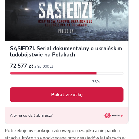
Potrzebujemy spokoju i zdrowego rozsądku a nie paniki i
strachu, które z są podkręcane przez sąsiadów latających w