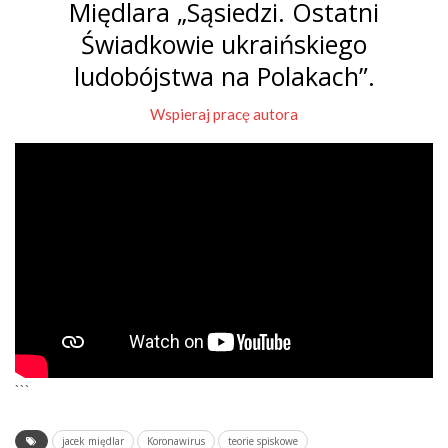
Międlara „Sąsiedzi. Ostatni
Świadkowie ukraińskiego
ludobójstwa na Polakach”.
Wspieraj pracę autora
```
jacek międlar
Koronawirus
teorie spiskowe