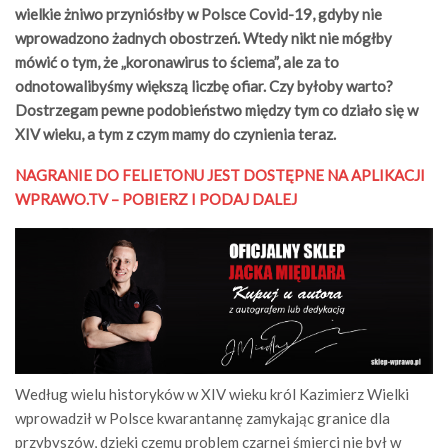
wielkie żniwo przyniósłby w Polsce Covid-19, gdyby nie
wprowadzono żadnych obostrzeń. Wtedy nikt nie mógłby
mówić o tym, że „koronawirus to ściema”, ale za to
odnotowalibyśmy większą liczbę ofiar. Czy byłoby warto?
Dostrzegam pewne podobieństwo między tym co działo się w
XIV wieku, a tym z czym mamy do czynienia teraz.
NAGRANIE DO FELIETONU JEST DOSTĘPNE NA APLIKACJI
WPRAWO.TV – POBIERZ I PODAJ DALEJ
Według wielu historyków w XIV wieku król Kazimierz Wielki
wprowadził w Polsce kwarantannę zamykając granice dla
przybyszów, dzięki czemu problem czarnej śmierci nie był w