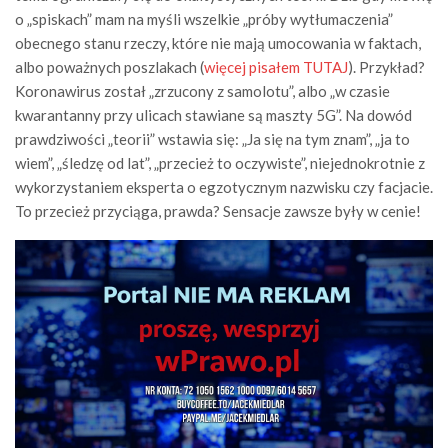
o „spiskach” mam na myśli wszelkie „próby wytłumaczenia”
obecnego stanu rzeczy, które nie mają umocowania w faktach,
albo poważnych poszlakach (
więcej pisałem TUTAJ
). Przykład?
Koronawirus został „zrzucony z samolotu”, albo „w czasie
kwarantanny przy ulicach stawiane są maszty 5G”. Na dowód
prawdziwości „teorii” wstawia się: „Ja się na tym znam”, „ja to
wiem”, „śledzę od lat”, „przecież to oczywiste”, niejednokrotnie z
wykorzystaniem eksperta o egzotycznym nazwisku czy facjacie.
To przecież przyciąga, prawda? Sensacje zawsze były w cenie!