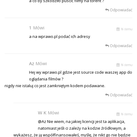
a co by szkodziło puscic filmy na torent ?
Odpowiadać
1
Mówi
% temu
a na wprawo.pl podać ich adresy
Odpowiadać
Az
Mówi
% temu
Hej wy wprawo.pl gdzie jest source code waszej app do
oglądania filmów ?
nigdy nie istaluj co jest zamkniętym kodem podawane.
Odpowiadać
W K
Mówi
% temu
@Az Nie wiem, na jakiej licencji jest ta aplikacja,
natomiast jeśli ci zależy na kodzie źródłowym, a
wykażesz, że ją współfinansowałeś, myślę, że nikt go nie będzie