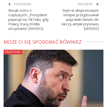
POPRZEDNI
NASTĘPNY
Bosak ostro o
Sejm w ekspresowym
rządzących: „Prezydent
tempie przegłosował
pajacuje na TikToku, gdy
poprawki Senatu do
Polacy tracą źródła
tarczy antykryzysowej
utrzymania” [WIDEO]
[WIDEO]
MOŻE CI SIĘ SPODOBAĆ RÓWNIEŻ
FELIETONY