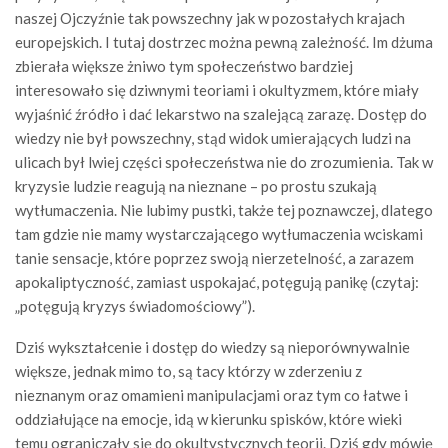
naszej Ojczyźnie tak powszechny jak w pozostałych krajach
europejskich. I tutaj dostrzec można pewną zależność. Im dżuma
zbierała większe żniwo tym społeczeństwo bardziej
interesowało się dziwnymi teoriami i okultyzmem, które miały
wyjaśnić źródło i dać lekarstwo na szalejącą zarazę. Dostęp do
wiedzy nie był powszechny, stąd widok umierających ludzi na
ulicach był lwiej części społeczeństwa nie do zrozumienia.
Tak w
kryzysie ludzie reagują na nieznane – po prostu szukają
wytłumaczenia. Nie lubimy pustki, także tej poznawczej, dlatego
tam gdzie nie mamy wystarczającego wytłumaczenia wciskami
tanie sensacje, które poprzez swoją nierzetelność, a zarazem
apokaliptyczność, zamiast uspokajać, potęgują panikę (czytaj:
„potęgują kryzys świadomościowy”).
Dziś wykształcenie i dostęp do wiedzy są nieporównywalnie
większe, jednak mimo to, są tacy którzy w zderzeniu z
nieznanym oraz omamieni manipulacjami oraz tym co łatwe i
oddziałujące na emocje, idą w kierunku spisków, które wieki
temu ograniczały się do okultystycznych teorii. Dziś gdy mówię