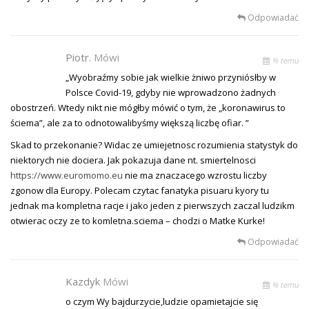
Odpowiadać
Piotr.
Mówi
% temu
„Wyobraźmy sobie jak wielkie żniwo przyniósłby w
Polsce Covid-19, gdyby nie wprowadzono żadnych
obostrzeń. Wtedy nikt nie mógłby mówić o tym, że „koronawirus to
ściema”, ale za to odnotowalibyśmy większą liczbę ofiar. ”
Skad to przekonanie? Widac ze umiejetnosc rozumienia statystyk do
niektorych nie dociera. Jak pokazuja dane nt. smiertelnosci
https://www.euromomo.eu
nie ma znaczacego wzrostu liczby
zgonow dla Europy. Polecam czytac fanatyka pisuaru kyory tu
jednak ma kompletna racje i jako jeden z pierwszych zaczal ludzikm
otwierac oczy ze to komletna.sciema – chodzi o Matke Kurke!
Odpowiadać
Kazdyk
Mówi
% temu
o czym Wy bajdurzycie,ludzie opamietajcie się