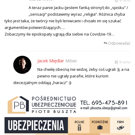
% temu
A teraz panie Jacku (jestem fanką strony!) do „spisku” /
„sensacji” podstawimy wyraz „religia”. Różnica chyba
tyko jest taka, że twórcy nie byli leniwcami i chciało im się szukać
argumentów potwierdzających….
Zobaczymy ile episkopaty ugrają dla siebie na Covidzie-19…
Odpowiadać
Jacek Międlar
Mówi
% temu
Na chwilę obecną nie widzę, żeby coś ugrali :)), a na
pewno nie ugrały parafie, które kuriom
diecezjalnym oddają „haracz” :))