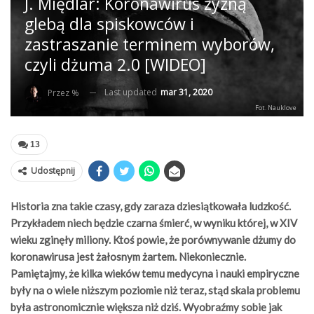
J. Międlar: Koronawirus żyzną
glebą dla spiskowców i
zastraszanie terminem wyborów,
czyli dżuma 2.0 [WIDEO]
Last updated
mar 31, 2020
Przez %
Fot. Nauklove
13
Udostępnij
Historia zna takie czasy, gdy zaraza dziesiątkowała ludzkość.
Przykładem niech będzie czarna śmierć, w wyniku której, w XIV
wieku zginęły miliony. Ktoś powie, że porównywanie dżumy do
koronawirusa jest żałosnym żartem. Niekoniecznie.
Pamiętajmy, że kilka wieków temu medycyna i nauki empiryczne
były na o wiele niższym poziomie niż teraz, stąd skala problemu
była astronomicznie większa niż dziś. Wyobraźmy sobie jak