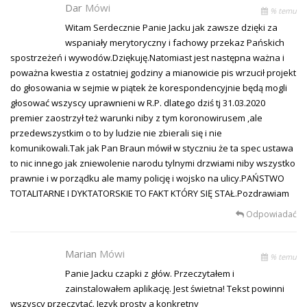
Dar
Mówi
% temu
Witam Serdecznie Panie Jacku jak zawsze dzięki za
wspaniały merytoryczny i fachowy przekaz Pańskich
spostrzeżeń i wywodów.Dziękuję.Natomiast jest następna ważna i
poważna kwestia z ostatniej godziny a mianowicie pis wrzucił projekt
do głosowania w sejmie w piątek że korespondencyjnie będą mogli
głosować wszyscy uprawnieni w R.P. dlatego dziś tj 31.03.2020
premier zaostrzył też warunki niby z tym koronowirusem ,ale
przedewszystkim o to by ludzie nie zbierali się i nie
komunikowali.Tak jak Pan Braun mówił w styczniu że ta spec ustawa
to nic innego jak zniewolenie narodu tylnymi drzwiami niby wszystko
prawnie i w porządku ale mamy policję i wojsko na ulicy.PAŃSTWO
TOTALITARNE I DYKTATORSKIE TO FAKT KTÓRY SIĘ STAŁ.Pozdrawiam
Odpowiadać
Marian
Mówi
% temu
Panie Jacku czapki z głów. Przeczytałem i
zainstalowałem aplikację. Jest świetna! Tekst powinni
wszyscy przeczytać. Język prosty a konkretny