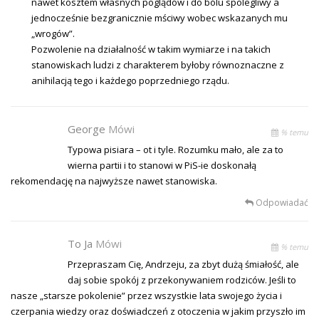
nawet kosztem własnych poglądów i do bólu spolegliwy a
jednocześnie bezgranicznie mściwy wobec wskazanych mu
„wrogów”.
Pozwolenie na działalność w takim wymiarze i na takich
stanowiskach ludzi z charakterem byłoby równoznaczne z
anihilacją tego i każdego poprzedniego rządu.
George
Mówi
% temu
Typowa pisiara – ot i tyle. Rozumku mało, ale za to
wierna partii i to stanowi w PiS-ie doskonałą
rekomendację na najwyższe nawet stanowiska.
Odpowiadać
To Ja
Mówi
% temu
Przepraszam Cię, Andrzeju, za zbyt dużą śmiałość, ale
daj sobie spokój z przekonywaniem rodziców. Jeśli to
nasze „starsze pokolenie” przez wszystkie lata swojego życia i
czerpania wiedzy oraz doświadczeń z otoczenia w jakim przyszło im