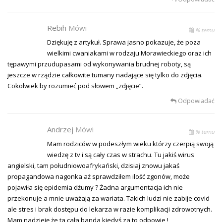
Rebih
Mówi
% temu
Dziękuję z artykuł. Sprawa jasno pokazuje, że poza
wielkimi cwaniakami w rodzaju Morawieckiego oraz ich
tępawymi przudupasami od wykonywania brudnej roboty, są
jeszcze w rządzie całkowite tumany nadające się tylko do zdjęcia.
Cokolwiek by rozumieć pod słowem „zdjęcie”.
Odpowiadać
Andrzej
Mówi
% temu
Mam rodziców w podeszłym wieku którzy czerpią swoją
wiedzę z tv i są cały czas w strachu. Tu jakiś wirus
angielski, tam południowoafrykański, dzisiaj znowu jakaś
propagandowa nagonka aż sprawdziłem ilość zgonów, może
pojawiła się epidemia dżumy ? Żadna argumentacja ich nie
przekonuje a mnie uważają za wariata. Takich ludzi nie zabije covid
ale stres i brak dostępu do lekarza w razie komplikacji zdrowotnych.
Mam nadzieję że ta cała banda kiedyś za to odpowie !