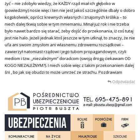
żyć – nie zdobyło wiedzy, że KAŻDY rząd miał ich głęboko w
(powiedzmy) nosie więc i ten nie jest jakoś szczególnie dbały o dobro
kogokolwiek, oprócz krewnych własnych i znajomych królika – to
niech dalej tkwią sobie w tym mniemaniu. Minął już rok i nie trzeba
było nawet bardzo się starać, żeby dojść do przekonania, iż coś tutaj
jest nie halo. Jeżeli jednak ktoś jeszcze w tym utknął, to znaczy, że nie
ufa ani swoim zmysłom ani własnemu zdrowemu rozsądkowi –
zawierzył natomiast rządowi i jego tubom propagandowym, czyli
mediom i tzw. „niezależnym” doradcom (swoją drogą ciekawam OD
KOGO NIEZALEŻNYM?). I niech sobie więc z takim przekonaniem dalej
śni , bo jak się obudzi to może umrzeć ze strachu. Pozdrawiam
Odpowiadać