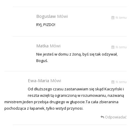
Boguslaw
Mówi
% temu
RYJ, PIZDO!
Matka
Mówi
% temu
Nie jesteś w domu z żoną, byś się tak odzywał,
Boguś.
Ewa-Maria
Mówi
% temu
Od dłuższego czasu zastanawiam się skąd Kaczyński i
reszta wzięli tą ograniczoną w rozumowaniu, nazwaną
ministrem.Jeden przebija drugiego w głupocie.Ta cała zbieranina
pochodząca z łapanek, tylko wstyd przynosi.
Odpowiadać