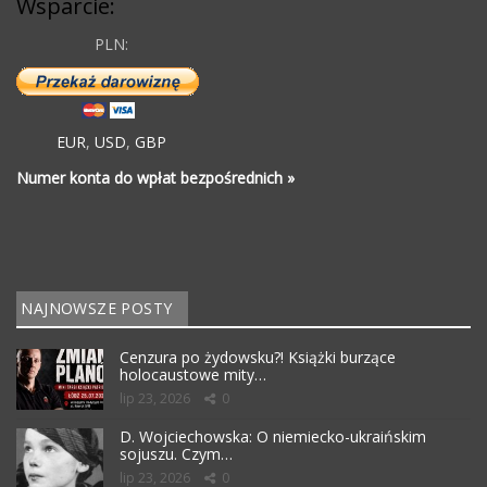
Wsparcie:
PLN:
EUR
,
USD
,
GBP
Numer konta do wpłat bezpośrednich »
NAJNOWSZE POSTY
Cenzura po żydowsku?! Książki burzące
holocaustowe mity…
lip 23, 2026
0
D. Wojciechowska: O niemiecko-ukraińskim
sojuszu. Czym…
lip 23, 2026
0