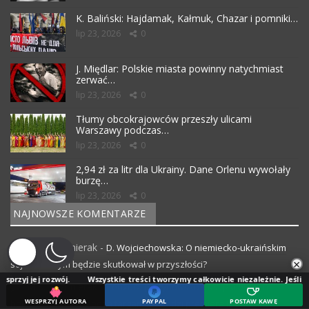
K. Baliński: Hajdamak, Kałmuk, Chazar i pomniki…
lip 23, 2026
0
J. Międlar: Polskie miasta powinny natychmiast
zerwać…
lip 23, 2026
0
Tłumy obcokrajowców przeszły ulicami
Warszawy podczas…
lip 23, 2026
0
2,94 zł za litr dla Ukrainy. Dane Orlenu wywołały
burzę…
lip 23, 2026
0
NAJNOWSZE KOMENTARZE
M.S. Kazimierak
-
D. Wojciechowska: O niemiecko-ukraińskim
×
sojuszu. Czym będzie skutkował w przyszłości?
ozwój.
Wszystkie treści tworzymy całkowicie niezależnie. Jeśli doceniasz nas
M.S. Kazimierak
-
Cenzura po żydowsku?! Książki burzące
WESPRZYJ AUTORA
PAYPAL
POSTAW KAWĘ
holocaustowe mity poza targami. W Łodzi premiera III odcinka