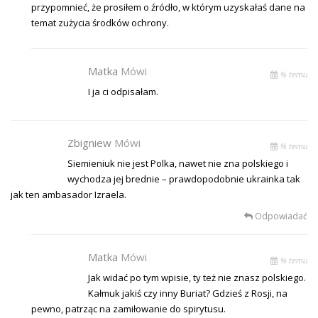
przypomnieć, że prosiłem o źródło, w którym uzyskałaś dane na
temat zużycia środków ochrony.
Matka
Mówi
% temu
I ja ci odpisałam.
Zbigniew
Mówi
% temu
Siemieniuk nie jest Polka, nawet nie zna polskiego i
wychodza jej brednie – prawdopodobnie ukrainka tak
jak ten ambasador Izraela.
Odpowiadać
Matka
Mówi
% temu
Jak widać po tym wpisie, ty też nie znasz polskiego.
Kałmuk jakiś czy inny Buriat? Gdzieś z Rosji, na
pewno, patrząc na zamiłowanie do spirytusu.