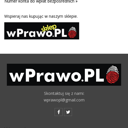
Numer konta do wpłat bezpośrednich »
Wspieraj nas kupując w naszym sklepie.
Skontaktuj się z nami:
wprawopl@gmail.com