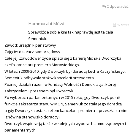
Odpowiadać
Hammurabi
Mówi
% temu
Sprawdźcie sobie kim tak naprawdę jest ta cała
Semeniuk…
Zawód: urzędnik państwowy
Zajęcie: działacz samorządowy
Całe jej „zawodowe” życie splata się z karierą Michała Dworczyka,
szefa kancelarii premiera Morawieckiego.
W latach 2009-2010, gdy Dworczyk był doradcą Lecha Kaczyńskiego,
Semeniuk odbywała staż w kancelarii prezydenta.
Później działali razem w Fundacji Wolność i Demokracja, której
założycielem i prezesem był Dworczyk.
Po wyborach parlamentarnych w 2015 roku, gdy Dworczyk pełnił
funkcję sekretarza stanu w MON, Semeniuk została jego doradcą,
a gdy Dworczyk został szefem kancelarii premiera – przeszła za nim
(znów na stanowisko doradcy).
Dworczyk wspierał ją także w kolejnych wyborach samorządowych i
parlamentarnych.