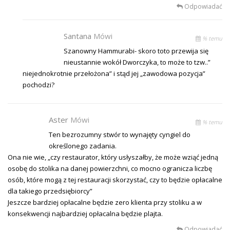
Odpowiadać
Santana
Mówi
% temu
Szanowny Hammurabi- skoro toto przewija się
nieustannie wokół Dworczyka, to może to tzw..”
niejednokrotnie przełożona” i stąd jej „zawodowa pozycja”
pochodzi?
Aster
Mówi
% temu
Ten bezrozumny stwór to wynajęty cyngiel do
określonego zadania.
Ona nie wie, „czy restaurator, który usłyszałby, że może wziąć jedną
osobę do stolika na danej powierzchni, co mocno ogranicza liczbę
osób, które mogą z tej restauracji skorzystać, czy to będzie opłacalne
dla takiego przedsiębiorcy”
Jeszcze bardziej opłacalne będzie zero klienta przy stoliku a w
konsekwencji najbardziej opłacalna będzie plajta.
Odpowiadać