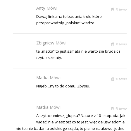
Anty
Mówi
% temu
Dawaj linka na te badania trolu które
przeprowadziły „polskie” władze.
Zbigniew
Mówi
% temu
ta „matka” to jest szmata nie warto sie brudzic i
czytac szmaty.
Matka
Mówi
% temu
Najeb…ny to do domu, Zbysiu.
Matka
Mówi
% temu
A czytać umiesz, głupku? Nature z 10 listopada. Jak
widać, nie wiesz też co to jest, więc cię uświadomię
– nie to, nie badania polskiego rządu, to pismo naukowe, jedno