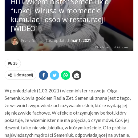
HIT! Wiceminister Semeniuk o
funkcji wirusa w momencie
kumulacji osób w restauracji
[WIDEO]
Last updated
mar 1, 2021
Przez %
Olga Semeniuk/ fot. screen
25
Udostępnij
W poniedziałek (1.03.2021) wiceminister rozwoju, Olga
Semeniuk, była gościem Radia Zet. Semeniuk znana jest z tego,
że w swoich wypowiedziach używa określeń, które wydają jej
się niezwykle fachowe. W efekcie otrzymujemy bełkot, który
pokazuje, że wiceminister nie ma pojęcia, o czym mówi. Coś jej
dzwoni, tylko nie wie, bidulka, w którym kościele. Oto próbka
najświeższych mądrości Semeniuk, odpowiadającej na pytanie,