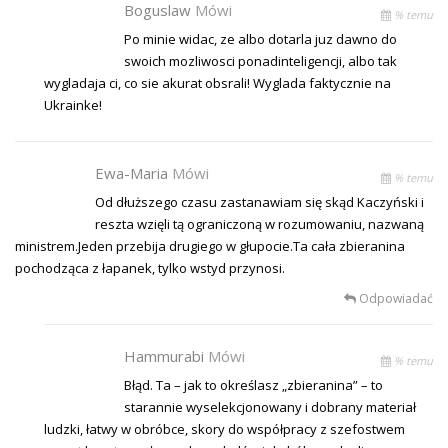
Boguslaw
Mówi
% temu
Po minie widac, ze albo dotarla juz dawno do
swoich mozliwosci ponadinteligencji, albo tak
wygladaja ci, co sie akurat obsrali! Wyglada faktycznie na
Ukrainke!
Ewa-Maria
Mówi
% temu
Od dłuższego czasu zastanawiam się skąd Kaczyński i
reszta wzięli tą ograniczoną w rozumowaniu, nazwaną
ministrem.Jeden przebija drugiego w głupocie.Ta cała zbieranina
pochodząca z łapanek, tylko wstyd przynosi.
Odpowiadać
Hammurabi
Mówi
% temu
Błąd. Ta – jak to określasz „zbieranina” – to
starannie wyselekcjonowany i dobrany materiał
ludzki, łatwy w obróbce, skory do współpracy z szefostwem