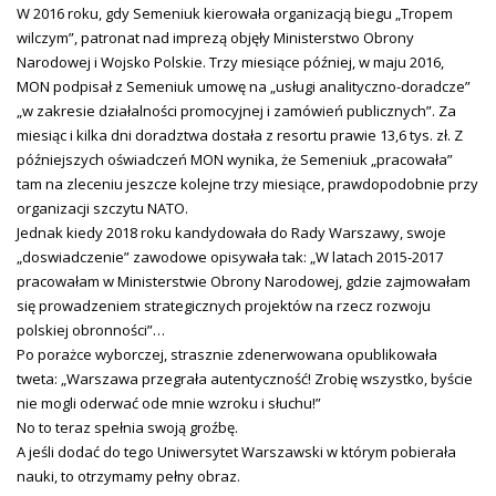
W 2016 roku, gdy Semeniuk kierowała organizacją biegu „Tropem
wilczym”, patronat nad imprezą objęły Ministerstwo Obrony
Narodowej i Wojsko Polskie. Trzy miesiące później, w maju 2016,
MON podpisał z Semeniuk umowę na „usługi analityczno-doradcze”
„w zakresie działalności promocyjnej i zamówień publicznych”. Za
miesiąc i kilka dni doradztwa dostała z resortu prawie 13,6 tys. zł. Z
późniejszych oświadczeń MON wynika, że Semeniuk „pracowała”
tam na zleceniu jeszcze kolejne trzy miesiące, prawdopodobnie przy
organizacji szczytu NATO.
Jednak kiedy 2018 roku kandydowała do Rady Warszawy, swoje
„doswiadczenie” zawodowe opisywała tak: „W latach 2015-2017
pracowałam w Ministerstwie Obrony Narodowej, gdzie zajmowałam
się prowadzeniem strategicznych projektów na rzecz rozwoju
polskiej obronności”…
Po porażce wyborczej, strasznie zdenerwowana opublikowała
tweta: „Warszawa przegrała autentyczność! Zrobię wszystko, byście
nie mogli oderwać ode mnie wzroku i słuchu!”
No to teraz spełnia swoją groźbę.
A jeśli dodać do tego Uniwersytet Warszawski w którym pobierała
nauki, to otrzymamy pełny obraz.