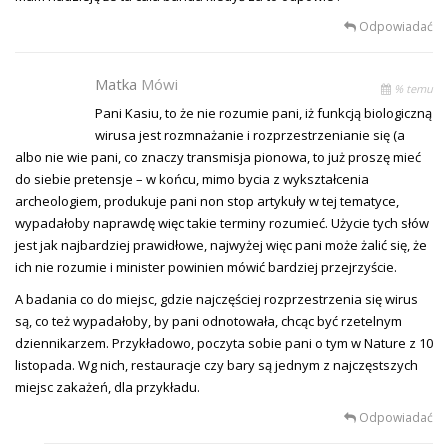
Odpowiadać
Matka
Mówi
% temu
Pani Kasiu, to że nie rozumie pani, iż funkcją biologiczną
wirusa jest rozmnażanie i rozprzestrzenianie się (a
albo nie wie pani, co znaczy transmisja pionowa, to już proszę mieć
do siebie pretensje – w końcu, mimo bycia z wykształcenia
archeologiem, produkuje pani non stop artykuły w tej tematyce,
wypadałoby naprawdę więc takie terminy rozumieć. Użycie tych słów
jest jak najbardziej prawidłowe, najwyżej więc pani może żalić się, że
ich nie rozumie i minister powinien mówić bardziej przejrzyście.
A badania co do miejsc, gdzie najczęściej rozprzestrzenia się wirus
są, co też wypadałoby, by pani odnotowała, chcąc być rzetelnym
dziennikarzem. Przykładowo, poczyta sobie pani o tym w Nature z 10
listopada. Wg nich, restauracje czy bary są jednym z najczęstszych
miejsc zakażeń, dla przykładu.
Odpowiadać