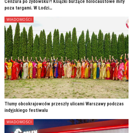
Cenzura po żydowsku?! Książki burzące holocaustowe mity
poza targami. W Łodzi…
WIADOMOŚCI
Tłumy obcokrajowców przeszły ulicami Warszawy podczas
indyjskiego festiwalu
WIADOMOŚCI