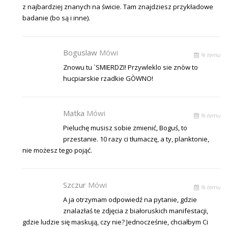
z najbardziej znanych na świcie. Tam znajdziesz przykładowe
badanie (bo są i inne).
Boguslaw
Mówi
% temu
Znowu tu `SMIERDZI! Przywleklo sie znòw to
hucpiarskie rzadkie GÒWNO!
Matka
Mówi
% temu
Pieluchę musisz sobie zmienić, Boguś, to
przestanie. 10 razy ci tłumaczę, a ty, planktonie,
nie możesz tego pojąć.
Szczur
Mówi
% temu
A ja otrzymam odpowiedź na pytanie, gdzie
znalazłaś te zdjęcia z białoruskich manifestacji,
gdzie ludzie się maskują, czy nie? Jednocześnie, chciałbym Ci