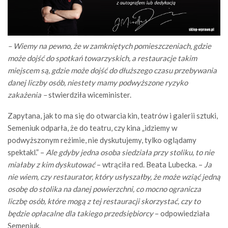
– Wiemy na pewno, że w zamkniętych pomieszczeniach, gdzie
może dojść do spotkań towarzyskich, a restauracje takim
miejscem są, gdzie może dojść do dłuższego czasu przebywania
danej liczby osób, niestety mamy podwyższone ryzyko
zakażenia –
stwierdziła wiceminister.
Zapytana, jak to ma się do otwarcia kin, teatrów i galerii sztuki,
Semeniuk odparła, że do teatru, czy kina „idziemy w
podwyższonym reżimie, nie dyskutujemy, tylko oglądamy
spektakl.” –
Ale gdyby jedna osoba siedziała przy stoliku, to nie
miałaby z kim dyskutować
– wtrąciła red. Beata Lubecka. –
Ja
nie wiem, czy restaurator, który usłyszałby, że może wziąć jedną
osobę do stolika na danej powierzchni, co mocno ogranicza
liczbę osób, które mogą z tej restauracji skorzystać, czy to
będzie opłacalne dla takiego przedsiębiorcy
– odpowiedziała
Semeniuk.