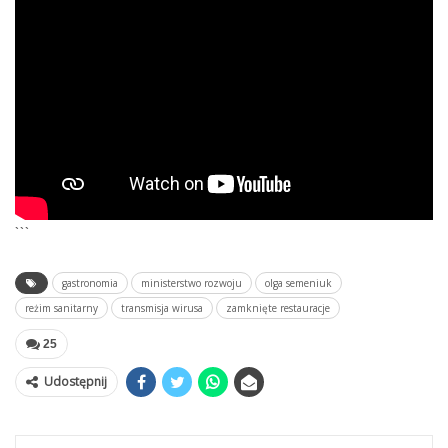
```
gastronomia
ministerstwo rozwoju
olga semeniuk
reżim sanitarny
transmisja wirusa
zamknięte restauracje
25
Udostępnij