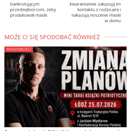
bankrutującym
kwarantannie zakazują im
przedsiębiorcom, żeby
kontaktu z rodzicami i
produkowali maski
nakazują noszenie maski
w domu
MOŻE CI SIĘ SPODOBAĆ RÓWNIEŻ
WIADOMOŚCI