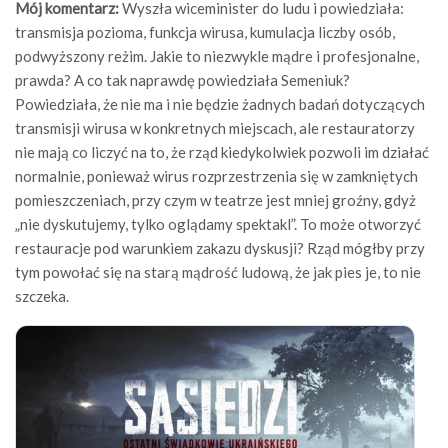
Mój komentarz:
Wyszła wiceminister do ludu i powiedziała:
transmisja pozioma, funkcja wirusa, kumulacja liczby osób,
podwyższony reżim. Jakie to niezwykle mądre i profesjonalne,
prawda? A co tak naprawdę powiedziała Semeniuk?
Powiedziała, że nie ma i nie będzie żadnych badań dotyczących
transmisji wirusa w konkretnych miejscach, ale restauratorzy
nie mają co liczyć na to, że rząd kiedykolwiek pozwoli im działać
normalnie, ponieważ wirus rozprzestrzenia się w zamkniętych
pomieszczeniach, przy czym w teatrze jest mniej groźny, gdyż
„nie dyskutujemy, tylko oglądamy spektakl”. To może otworzyć
restauracje pod warunkiem zakazu dyskusji? Rząd mógłby przy
tym powołać się na starą mądrość ludową, że jak pies je, to nie
szczeka.