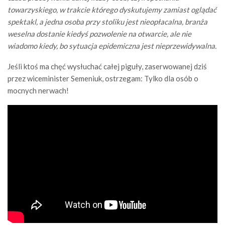
towarzyskiego, w trakcie którego dyskutujemy zamiast oglądać
spektakl, a jedna osoba przy stoliku jest nieopłacalna, branża
weselna dostanie kiedyś pozwolenie na otwarcie, ale nie
wiadomo kiedy, bo sytuacja epidemiczna jest nieprzewidywalna.
Jeśli ktoś ma chęć wysłuchać całej piguły, zaserwowanej dziś
przez wiceminister Semeniuk, ostrzegam: Tylko dla osób o
mocnych nerwach!