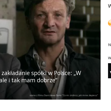
W
N
W
 zakładanie spółki w Polsce: „W
 ale i tak mam dobrze”
scena z filmu Stanisława Barei "Co mi zrobisz, jak mnie złapiesz"