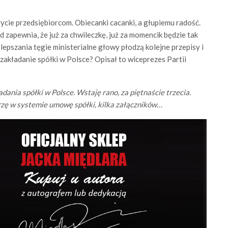
życie przedsiębiorcom. Obiecanki cacanki, a głupiemu radość.
ąd zapewnia, że już za chwileczkę, już za momencik będzie tak
lepszania tęgie ministerialne głowy płodzą kolejne przepisy i
zakładanie spółki w Polsce? Opisał to wiceprezes Partii
ania spółki w Polsce. Wstaję rano, za piętnaście trzecia.
orzę w systemie umowę spółki, kilka załączników…