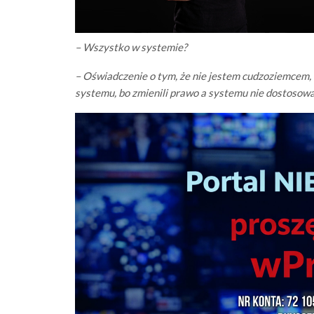
– Wszystko w systemie?
– Oświadczenie o tym, że nie jestem cudzoziemcem,
systemu, bo zmienili prawo a systemu nie dostosowal