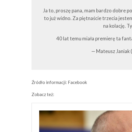
Ja to, proszę pana, mam bardzo dobre poł
to już widno. Za piętnaście trzecia jest
na kolację. T
40 lat temu miała premierę ta fan
— Mateusz Janiak
Źródło informacji: Facebook
Zobacz też: