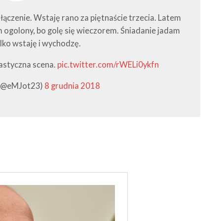
ączenie. Wstaję rano za piętnaście trzecia. Latem
em ogolony, bo golę się wieczorem. Śniadanie jadam
ylko wstaję i wychodzę.
tastyczna scena.
pic.twitter.com/rWELi0ykfn
 (@eMJot23)
8 grudnia 2018