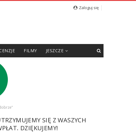
Zaloguj się
CENZJE
FILMY
JESZCZE
 dobrze”
UTRZYMUJEMY SIĘ Z WASZYCH
PŁAT. DZIĘKUJEMY!