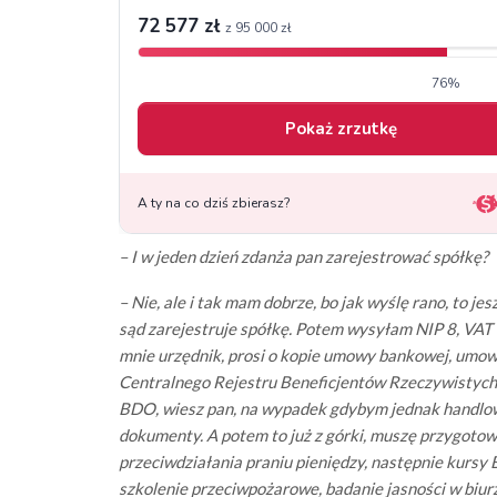
– I w jeden dzień zdanża pan zarejestrować spółkę?
– Nie, ale i tak mam dobrze, bo jak wyślę rano, to j
sąd zarejestruje spółkę. Potem wysyłam NIP 8, VAT 
mnie urzędnik, prosi o kopie umowy bankowej, umow
Centralnego Rejestru Beneficjentów Rzeczywistych, 
BDO, wiesz pan, na wypadek gdybym jednak handlow
dokumenty. A potem to już z górki, muszę przygotowa
przeciwdziałania praniu pieniędzy, następnie kurs
szkolenie przeciwpożarowe, badanie jasności w biur