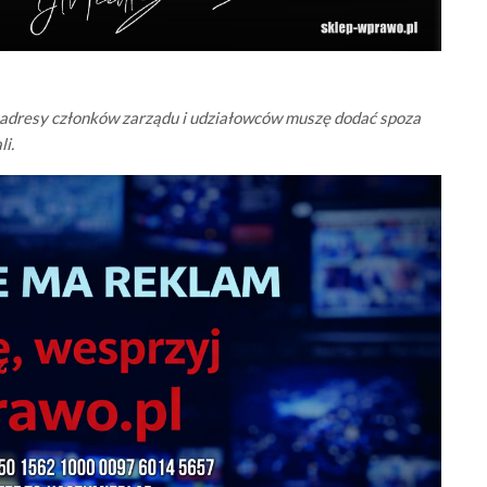
 adresy członków zarządu i udziałowców muszę dodać spoza
i.