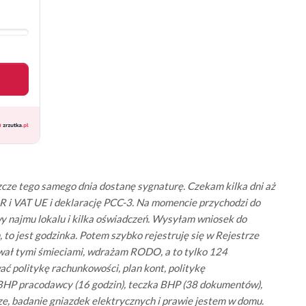
eszcze tego samego dnia dostanę sygnaturę. Czekam kilka dni aż
R i VAT UE i deklarację PCC-3. Na momencie przychodzi do
y najmu lokalu i kilka oświadczeń. Wysyłam wniosek do
to jest godzinka. Potem szybko rejestruję się w Rejestrze
ał tymi śmieciami, wdrażam RODO, a to tylko 124
ć politykę rachunkowości, plan kont, politykę
y BHP pracodawcy (16 godzin), teczka BHP (38 dokumentów),
ze, badanie gniazdek elektrycznych i prawie jestem w domu.