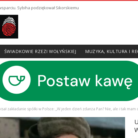
 wsparciu. Sybiha podziękował Sikorskiemu
ŚWIADKOWIE RZEZI WOŁYŃSKIEJ
MUZYKA, KULTURA I RE
sał zakładanie spółki w Polsce: „W jeden dzień zdanża Pan? Nie, ale i tak mam
W