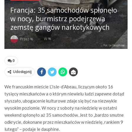
Francja: 35 samochodów spłonęło
w nocy, burmistrz podejrzewa
zemstę gangów narkotykowych
W %
Przez %
Fot. Le Dauphine
0
Udostępnij
We francuskim mieście L’Isle-d’Abeau, liczącym około 16
tysięcy mieszkańców a o którym niewielu ludzi zapewne dotąd
słyszało, ubogacenie kulturowe zdaje się być na niezwykle
wysokim poziomie. W nocy z soboty na niedzielę w ostatni
weekend spłonęło aż 35 samochodów. Jest to „bardzo smutne
odkrycie, dokonane przez mieszkańców w niedzielę, rankiem 9
lutego” – podaje le dauphine.