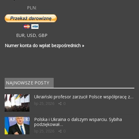
PLN:
EUR
,
USD
,
GBP
Numer konta do wpłat bezpośrednich »
NAJNOWSZE POSTY
Ukraiński profesor zarzucił Polsce współpracę z…
lip 25, 2026
0
Polska i Ukraina o dalszym wsparciu. Sybiha
podziękował…
lip 25, 2026
0