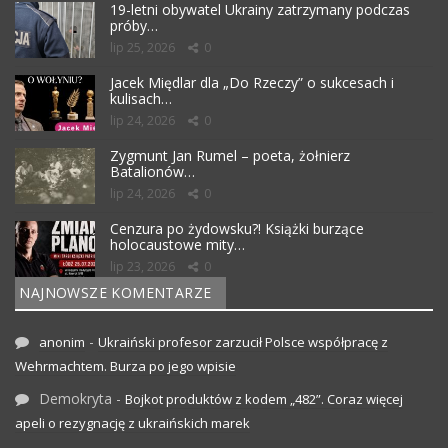
19-letni obywatel Ukrainy zatrzymany podczas
próby…
lip 25, 2026
0
Jacek Międlar dla „Do Rzeczy” o sukcesach i
kulisach…
lip 24, 2026
0
Zygmunt Jan Rumel – poeta, żołnierz
Batalionów…
lip 24, 2026
0
Cenzura po żydowsku?! Książki burzące
holocaustowe mity…
lip 23, 2026
0
NAJNOWSZE KOMENTARZE
-
anonim
Ukraiński profesor zarzucił Polsce współpracę z
Wehrmachtem. Burza po jego wpisie
Demokryta
-
Bojkot produktów z kodem „482”. Coraz więcej
apeli o rezygnację z ukraińskich marek