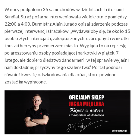
W nocy podpalono 35 samochodów w dzielnicach Triforium i
Sundial. Straż pożarna interweniowała wielokrotnie pomiędzy
22:00 a 4:00. Burmistrz Alain Jurado opisał zdarzenie podczas
pierwszej interwencji strażaków: „Wydawałoby się, że około 15
osób o złych intencjach, zakapturzonych, uzbrojonych w młotki
i puszki benzyny przemierzało miasto. Wygląda to na represję
po aresztowaniu osoby posiadającej narkotyki w piątek, 7
lutego, ale dopiero śledztwo żandarmerii w tej sprawie wyjaśni
nam dokładniej przyczyny tego szaleństwa.” Portal podnosi
również kwestię odszkodowania dla ofiar, które powinno
zostać im wypłacone.