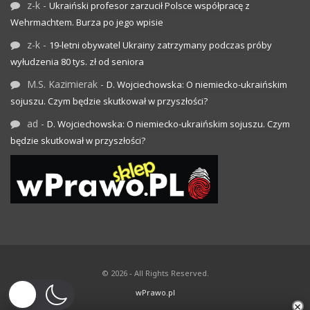
z-k
-
Ukraiński profesor zarzucił Polsce współpracę z
Wehrmachtem. Burza po jego wpisie
z-k
-
19-letni obywatel Ukrainy zatrzymany podczas próby
wyłudzenia 80 tys. zł od seniora
M.S. Kazimierak
-
D. Wojciechowska: O niemiecko-ukraińskim
sojuszu. Czym będzie skutkował w przyszłości?
ad
-
D. Wojciechowska: O niemiecko-ukraińskim sojuszu. Czym
będzie skutkował w przyszłości?
© 2026 - All Rights Reserved.
wPrawo.pl
×