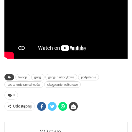
```
francja
gangi
gangi narkotykowe
podpalenie
podpalenie samochodów
ubogacenie kulturowe
0
Udostępnij
WPrawo