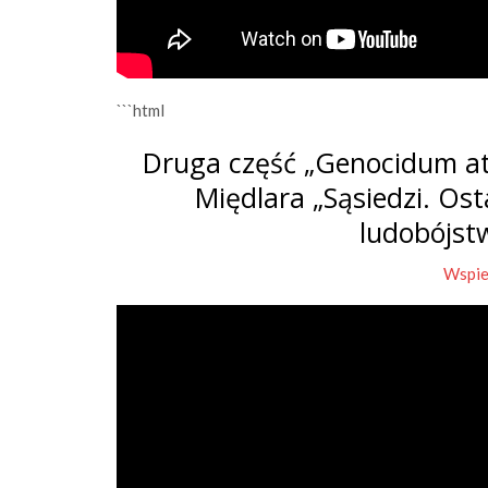
```html
Druga część „Genocidum at
Międlara „Sąsiedzi. Os
ludobójst
Wspie