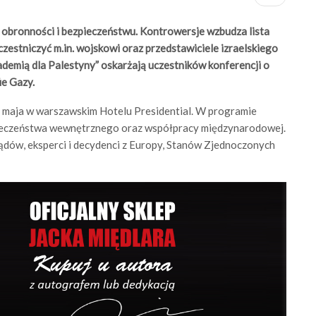
obronności i bezpieczeństwu. Kontrowersje wzbudza lista
estniczyć m.in. wojskowi oraz przedstawiciele izraelskiego
ademią dla Palestyny” oskarżają uczestników konferencji o
ie Gazy.
 maja w warszawskim Hotelu Presidential. W programie
pieczeństwa wewnętrznego oraz współpracy międzynarodowej.
ądów, eksperci i decydenci z Europy, Stanów Zjednoczonych