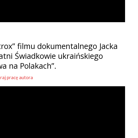
rox” filmu dokumentalnego Jacka
tatni Świadkowie ukraińskiego
wa na Polakach”.
raj pracę autora