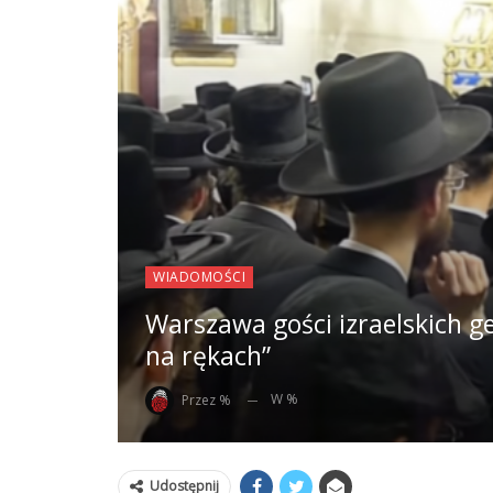
WIADOMOŚCI
Warszawa gości izraelskich g
na rękach”
W %
Przez %
Udostępnij