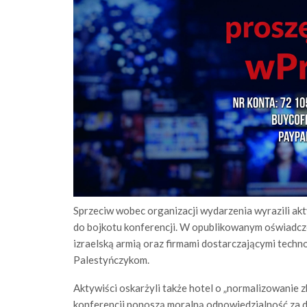
Sprzeciw wobec organizacji wydarzenia wyrazili akt
do bojkotu konferencji. W opublikowanym oświadcz
izraelską armią oraz firmami dostarczającymi tech
Palestyńczykom.
Aktywiści oskarżyli także hotel o „normalizowanie zb
konferencji ponoszą moralną odpowiedzialność za d