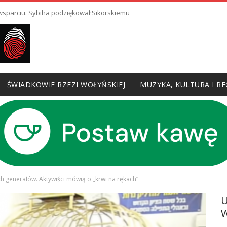
 wsparciu. Sybiha podziękował Sikorskiemu
ŚWIADKOWIE RZEZI WOŁYŃSKIEJ
MUZYKA, KULTURA I RE
ch generałów. Aktywiści mówią o „krwi na rękach”
W