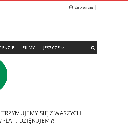
Zaloguj się
CENZJE
FILMY
JESZCZE
UTRZYMUJEMY SIĘ Z WASZYCH
PŁAT. DZIĘKUJEMY!