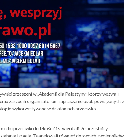
ywiści zrzeszeni w „Akademii dla Palestyny”, którzy wezwali
eniu zarzucili organizatorom zapraszanie osób powiązanych z
nologie wykorzystywane w działaniach przeciwko
rodni przeciwko ludzkości” i stwierdzili, że uczestnicy
ziałania Izraela. Zaapelowali również do swoich zwolenników