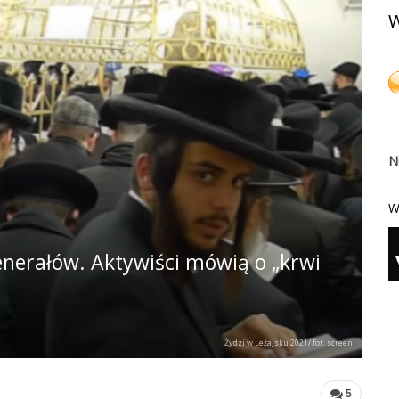
W
N
W
enerałów. Aktywiści mówią o „krwi
Żydzi w Leżajsku 2021/ fot. screen
5