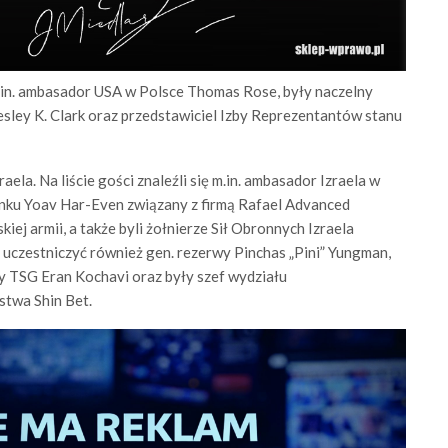
.in. ambasador USA w Polsce Thomas Rose, były naczelny
ley K. Clark oraz przedstawiciel Izby Reprezentantów stanu
aela. Na liście gości znaleźli się m.in. ambasador Izraela w
zynku Yoav Har-Even związany z firmą Rafael Advanced
iej armii, a także byli żołnierze Sił Obronnych Izraela
ą uczestniczyć również gen. rezerwy Pinchas „Pini” Yungman,
rmy TSG Eran Kochavi oraz były szef wydziału
stwa Shin Bet.