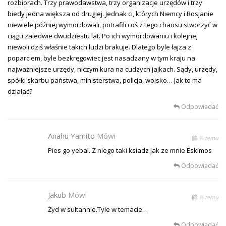
rozbiorach. Trzy prawodawstwa, trzy organizacje urzędów i trzy
biedy jedna większa od drugiej. Jednak ci, których Niemcy i Rosjanie
niewiele później wymordowali, potrafili coś z tego chaosu stworzyć w
ciągu zaledwie dwudziestu lat. Po ich wymordowaniu i kolejnej
niewoli dziś właśnie takich ludzi brakuje. Dlatego byle łajza z
poparciem, byle bezkręgowiec jest nasadzany w tym kraju na
najważniejsze urzędy, niczym kura na cudzych jajkach. Sądy, urzędy,
spółki skarbu państwa, ministerstwa, policja, wojsko… Jak to ma
działać?
Odpowiadać
Anahu Yamito
Mówi
% temu
Pies go yebal. Z niego taki ksiadz jak ze mnie Eskimos
Odpowiadać
Jakub
Mówi
% temu
Żyd w sułtannie.Tyle w temacie…
Odpowiadać