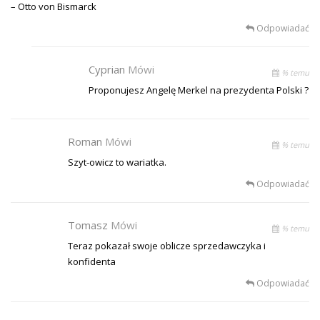
– Otto von Bismarck
Odpowiadać
Cyprian
Mówi
% temu
Proponujesz Angelę Merkel na prezydenta Polski ?
Roman
Mówi
% temu
Szyt-owicz to wariatka.
Odpowiadać
Tomasz
Mówi
% temu
Teraz pokazał swoje oblicze sprzedawczyka i
konfidenta
Odpowiadać