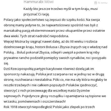
Hammurabi
Mówi
% temu
Każdy kto jeszcze trzeźwo myśli w tym kraju, musi
przyznać Ci rację.
Polacy jako społeczeństwo są zepsuci do szpiku kości. Na swoja
obronę mamy jedynie to, że najwartościowsi spośród nas byli z
maniakalną pasją eksterminowani przez okupantów przez ostatnie
dwa wieki. Tych strat nadrobić niepodobna.
Więcej! Można by sięgnąć nawet dalej, aż do XII wieku i rozbicia
dzielnicowego kraju, historii Bolusia i Zbysia żrących się o władzę nad
Polską… Boluś pokonał Zbysia, oślepił i uwięził a potem kraj niby
prywatne rancho podzielił pomiędzy swoich synalków, no i posypało
się.
Dziś Rzeczpospolitą partyjni kacykowie również dzielą jak im
sponsorzy nakazują. Polska jest szarpana raz w jedną raz w drugą
stronę, rozchwiana i niestabilna. Póki co, nie ma siły która mogłaby te
resztki trzeźwych i nie całkiem popsutych Polaków zjednoczyć,
stworzyć z nich przeciwwagę dla wszelkiej maści Dyzmów
sejmowych. Pojedyncze głosy rozsądku i opamiętania są topione we
wrzasku, pomówieniach i oszczerstwach!
Rok 1918 otworzył niepodległość Polski jako zlepek po trzech