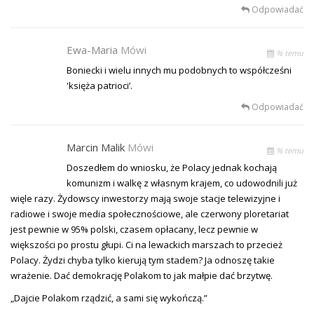
Odpowiadać
Ewa-Maria
Mówi
% temu
Boniecki i wielu innych mu podobnych to współcześni
'księża patrioci’.
Odpowiadać
Marcin Malik
Mówi
% temu
Doszedłem do wniosku, że Polacy jednak kochają
komunizm i walkę z własnym krajem, co udowodnili już
więle razy. Żydowscy inwestorzy mają swoje stacje telewizyjne i
radiowe i swoje media społecznościowe, ale czerwony ploretariat
jest pewnie w 95% polski, czasem opłacany, lecz pewnie w
większości po prostu głupi. Ci na lewackich marszach to przecież
Polacy. Żydzi chyba tylko kierują tym stadem? Ja odnoszę takie
wrażenie. Dać demokrację Polakom to jak małpie dać brzytwę.
„Dajcie Polakom rządzić, a sami się wykończą.”