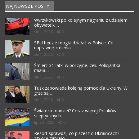
NAJNOWSZE POSTY
Wyrzykowski po kolejnym nagraniu z udziałem
obywatelki…
sie 1, 2026
0
SBU będzie mogła działać w Polsce. Co
naprawdę zmienia…
sie 1, 2026
0
Śmierć 31-latki w policyjnej celi. Policjantka
miała…
sie 1, 2026
0
Tusk zapowiada kolejną pomoc dla Ukrainy. W
grze są…
sie 1, 2026
0
Światełko nadziei? Coraz więcej Polaków
sceptycznych…
lip 30, 2026
0
Resort sprawdzi, co piszesz o Ukraińcach?
MSWiA zabrało…