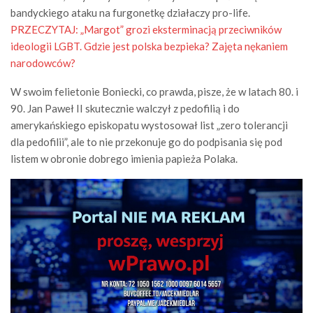
bandyckiego ataku na furgonetkę działaczy pro-life.
PRZECZYTAJ:
„Margot” grozi eksterminacją przeciwników
ideologii LGBT. Gdzie jest polska bezpieka? Zajęta nękaniem
narodowców?
W swoim felietonie Boniecki, co prawda, pisze, że w latach 80. i
90. Jan Paweł II skutecznie walczył z pedofilią i do
amerykańskiego episkopatu wystosował list „zero tolerancji
dla pedofilii”, ale to nie przekonuje go do podpisania się pod
listem w obronie dobrego imienia papieża Polaka.