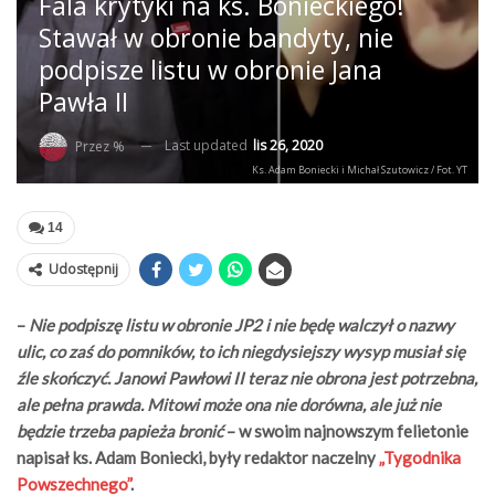
Fala krytyki na ks. Bonieckiego!
Stawał w obronie bandyty, nie
podpisze listu w obronie Jana
Pawła II
Last updated
lis 26, 2020
Przez %
Ks. Adam Boniecki i Michał Szutowicz / Fot. YT
14
Udostępnij
–
Nie podpiszę listu w obronie JP2 i nie będę walczył o nazwy
ulic, co zaś do pomników, to ich niegdysiejszy wysyp musiał się
źle skończyć. Janowi Pawłowi II teraz nie obrona jest potrzebna,
ale pełna prawda. Mitowi może ona nie dorówna, ale już nie
będzie trzeba papieża bronić
– w swoim najnowszym felietonie
napisał ks. Adam Boniecki, były redaktor naczelny
„Tygodnika
Powszechnego”
.