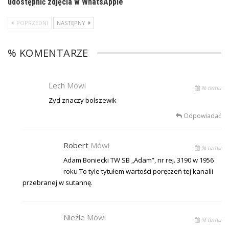
udostępnić zdjęcia w WhatsAppie
POPRZEDNI
NASTĘPNY
% KOMENTARZE
Lech
Mówi
% temu
Zyd znaczy bolszewik
Odpowiadać
Robert
Mówi
% temu
Adam Boniecki TW SB „Adam”, nr rej. 3190 w 1956
roku To tyle tytułem wartości poręczeń tej kanalii
przebranej w sutannę.
Nieźle
Mówi
% temu