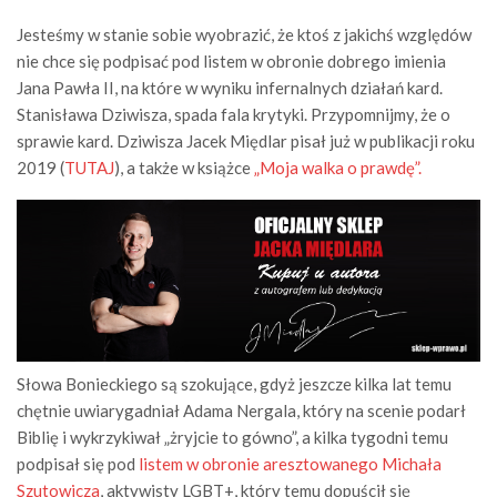
Jesteśmy w stanie sobie wyobrazić, że ktoś z jakichś względów
nie chce się podpisać pod listem w obronie dobrego imienia
Jana Pawła II, na które w wyniku infernalnych działań kard.
Stanisława Dziwisza, spada fala krytyki. Przypomnijmy, że o
sprawie kard. Dziwisza Jacek Międlar pisał już w publikacji roku
2019 (
TUTAJ
), a także w książce
„Moja walka o prawdę”.
Słowa Bonieckiego są szokujące, gdyż jeszcze kilka lat temu
chętnie uwiarygadniał Adama Nergala, który na scenie podarł
Biblię i wykrzykiwał „żryjcie to gówno”, a kilka tygodni temu
podpisał się pod
listem w obronie aresztowanego Michała
Szutowicza
, aktywisty LGBT+, który temu dopuścił się