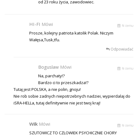
od 23 roku życia, zawodowiec.
HI-FI
Mówi
% temu
Prosze, kolejny patriota katolik Polak. Niczym
Wałęsa,Tusk,tfu.
Odpowiadać
Boguslaw
Mówi
% temu
Na, parchaty!?
Bardzo ci to przeszkadza!?
Tutaj jest POLSKA, a nie polin, gnoju!
Nie rob sobie zadnych niepotrzebnych nadziei, wypierdalaj do
iSRA-HELLa, tutaj definitywnie nie jest twoj kraj!
Wilk
Mówi
% temu
SZUTOWICZ TO CZLOWIEK PSYCHICZNIE CHORY