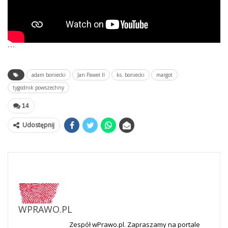
```
adam boniecki
Jan Paweł II
ks. boniecki
margot
tygodnik powszechny
14
Udostępnij
WPRAWO.PL
Zespół wPrawo.pl. Zapraszamy na portale