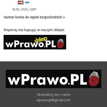
EUR
,
USD
,
GBP
Numer konta do wpłat bezpośrednich »
Wspieraj nas kupując w naszym sklepie.
Skontaktuj się z nami:
wprawopl@gmail.com