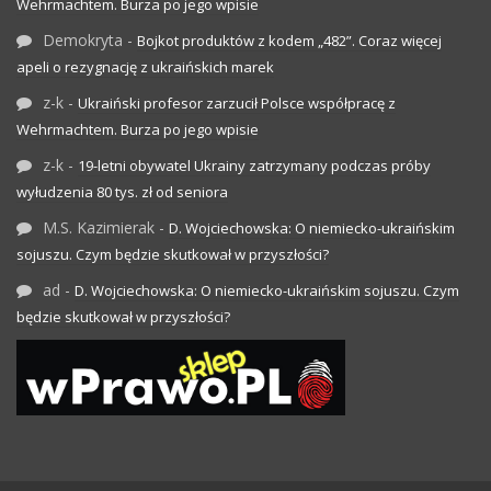
Wehrmachtem. Burza po jego wpisie
Demokryta
-
Bojkot produktów z kodem „482”. Coraz więcej
apeli o rezygnację z ukraińskich marek
z-k
-
Ukraiński profesor zarzucił Polsce współpracę z
Wehrmachtem. Burza po jego wpisie
z-k
-
19-letni obywatel Ukrainy zatrzymany podczas próby
wyłudzenia 80 tys. zł od seniora
M.S. Kazimierak
-
D. Wojciechowska: O niemiecko-ukraińskim
sojuszu. Czym będzie skutkował w przyszłości?
ad
-
D. Wojciechowska: O niemiecko-ukraińskim sojuszu. Czym
będzie skutkował w przyszłości?