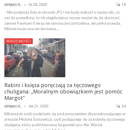
lis 26, 2020
14
WPRAWO.PL
– Nie podpiszę listu w obronie JP2 i nie będę walczył o nazwy ulic, co
zaś do pomników, to ich niegdysiejszy wysyp musiał się źle skończyć.
Janowi Pawłowi II teraz nie obrona jest potrzebna, ale pełna prawda.
Mitowi może ona nie dorówna,…
WIADOMOŚCI
Rabini i księża poręczają za tęczowego
chuligana: „Moralnym obowiązkiem jest pomóc
Margot”
sie 21, 2020
24
WPRAWO.PL
Kilkanaście osób podpisało się pod poręczeniem dla przebywającego w
areszcie Michała Szutowicza, czyli podającego się za kobietę tęczowego
chuligana, który pobił kierowcę furgonetki pro-life. Wśród