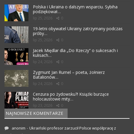
Polska i Ukraina o dalszym wsparciu. Sybiha
podziękował…
lip 25, 2026
0
19-letni obywatel Ukrainy zatrzymany podczas
próby…
lip 25, 2026
0
Jacek Międlar dla „Do Rzeczy” o sukcesach i
kulisach…
lip 24, 2026
0
Zygmunt Jan Rumel – poeta, żołnierz
Batalionów…
lip 24, 2026
0
Cenzura po żydowsku?! Książki burzące
holocaustowe mity…
lip 23, 2026
0
NAJNOWSZE KOMENTARZE
-
anonim
Ukraiński profesor zarzucił Polsce współpracę z