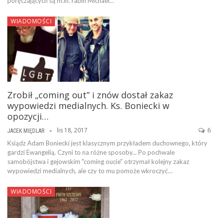
poręczających są m.in. rabin Michael…
WIADOMOŚCI
Zrobił „coming out” i znów dostał zakaz
wypowiedzi medialnych. Ks. Boniecki w
opozycji…
lis 18, 2017
6
JACEK MIĘDLAR
Ksiądz Adam Boniecki jest klasycznym przykładem duchownego, który
gardzi Ewangelią. Czyni to na różne sposoby... Po pochwale
samobójstwa i gejowskim "coming oucie" otrzymał kolejny zakaz
wypowiedzi medialnych, ale czy to mu pomoże wkroczyć…
WIADOMOŚCI