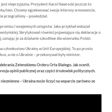
 jest nieprzyjazna. Prezydent Karol Nawrocki jeszcze to
olityką hien. Chcemy egzekwować swoje interesy w momencie,
cie przegraliśmy – powiedział.
promisu i wzajemnych ustępstw. Jako przykład wskazał
 wołyńskiej. Skrytykował również pojawiające się deklaracje o
 uznając je za działanie szkodliwe dla wizerunku Polski.
a członkostwo Ukrainy w Unii Europejskiej. To po prostu
sce, a nie o Ukrainie – przekonywał były minister.
debrania Zełenskiemu Orderu Orła Białego. Jak ocenił,
sja opinii publicznej oraz części środowisk politycznych.
e niezmienne – Ukraina może liczyć na wsparcie zarówno ze