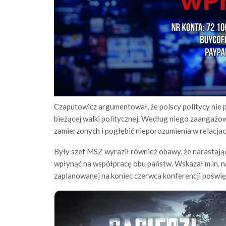
Czaputowicz argumentował, że polscy politycy ni
bieżącej walki politycznej. Według niego zaangażo
zamierzonych i pogłębić nieporozumienia w relacjac
Były szef MSZ wyraził również obawy, że narastaj
wpłynąć na współpracę obu państw. Wskazał m.in. 
zaplanowanej na koniec czerwca konferencji poświę