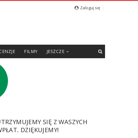
Zaloguj się
CENZJE
FILMY
JESZCZE
UTRZYMUJEMY SIĘ Z WASZYCH
PŁAT. DZIĘKUJEMY!