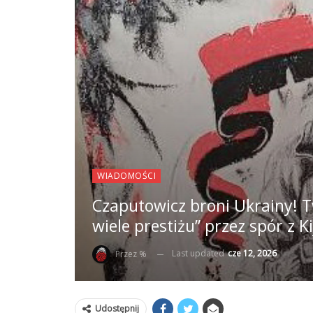
WIADOMOŚCI
Czaputowicz broni Ukrainy! Tw
wiele prestiżu” przez spór z 
Last updated
cze 12, 2026
Przez %
Udostępnij