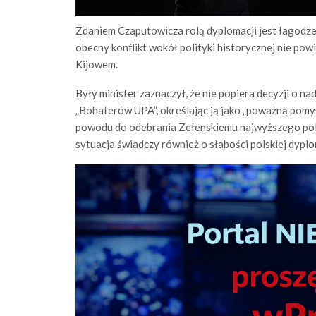
Zdaniem Czaputowicza rolą dyplomacji jest łagodzen
obecny konflikt wokół polityki historycznej nie pow
Kijowem.
Były minister zaznaczył, że nie popiera decyzji o n
„Bohaterów UPA”, określając ją jako „poważną pomył
powodu do odebrania Zełenskiemu najwyższego pol
sytuacja świadczy również o słabości polskiej dyplo