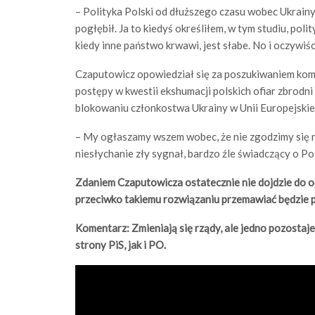
– Polityka Polski od dłuższego czasu wobec Ukrainy
pogłębił. Ja to kiedyś określiłem, w tym studiu, p
kiedy inne państwo krwawi, jest słabe. No i oczywiś
Czaputowicz opowiedział się za poszukiwaniem kom
postępy w kwestii ekshumacji polskich ofiar zbrodni
blokowaniu członkostwa Ukrainy w Unii Europejskiej,
– My ogłaszamy wszem wobec, że nie zgodzimy się n
niesłychanie zły sygnał, bardzo źle świadczący o Pol
Zdaniem Czaputowicza ostatecznie nie dojdzie do o
przeciwko takiemu rozwiązaniu przemawiać będzie pre
Komentarz: Zmieniają się rządy, ale jedno pozostaj
strony PiS, jak i PO.