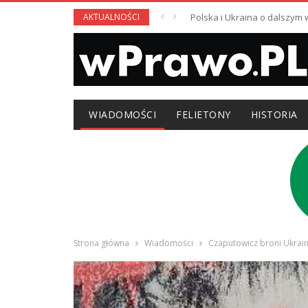
AKTUALNOŚCI
Polska i Ukraina o dalszym
WIADOMOŚCI
FELIETONY
HISTORIA
Strona główna
Wiadomości
Czaputowicz broni Ukrainy