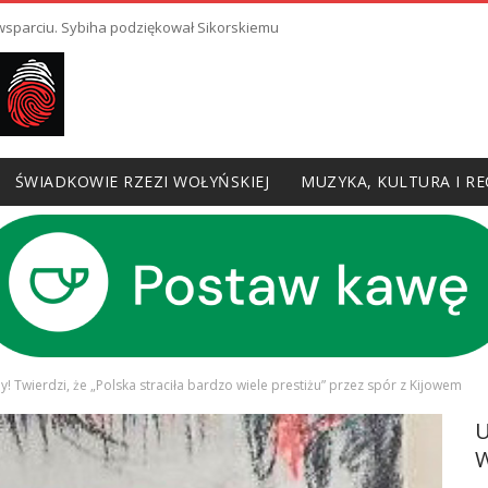
 wsparciu. Sybiha podziękował Sikorskiemu
ŚWIADKOWIE RZEZI WOŁYŃSKIEJ
MUZYKA, KULTURA I RE
! Twierdzi, że „Polska straciła bardzo wiele prestiżu” przez spór z Kijowem
W