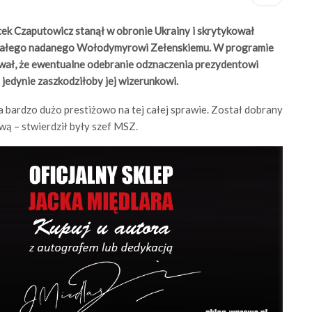
cek Czaputowicz stanął w obronie Ukrainy i skrytykował
 Białego nadanego Wołodymyrowi Zełenskiemu. W programie
wał, że ewentualne odebranie odznaczenia prezydentowi
 jedynie zaszkodziłoby jej wizerunkowi.
ka bardzo dużo prestiżowo na tej całej sprawie. Został dobrany
wą – stwierdził były szef MSZ.