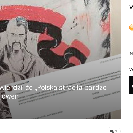
W
N
W
ierdzi, że „Polska straciła bardzo
Kijowem
1