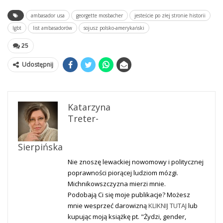
ambasador usa
georgette mosbacher
jesteście po złej stronie historii
lgbt
list ambasadorów
sojusz polsko-amerykański
25
Udostępnij
Katarzyna
Treter-
Sierpińska
Nie znoszę lewackiej nowomowy i politycznej
poprawności piorącej ludziom mózgi.
Michnikowszczyzna mierzi mnie.
Podobają Ci się moje publikacje? Możesz
mnie wesprzeć darowizną
KLIKNIJ TUTAJ
lub
kupując moją książkę pt. "Żydzi, gender,