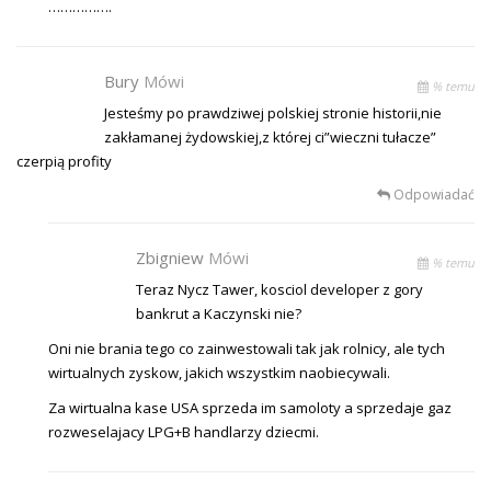
…………….
Bury
Mówi
% temu
Jesteśmy po prawdziwej polskiej stronie historii,nie
zakłamanej żydowskiej,z której ci”wieczni tułacze”
czerpią profity
Odpowiadać
Zbigniew
Mówi
% temu
Teraz Nycz Tawer, kosciol developer z gory
bankrut a Kaczynski nie?
Oni nie brania tego co zainwestowali tak jak rolnicy, ale tych
wirtualnych zyskow, jakich wszystkim naobiecywali.
Za wirtualna kase USA sprzeda im samoloty a sprzedaje gaz
rozweselajacy LPG+B handlarzy dziecmi.