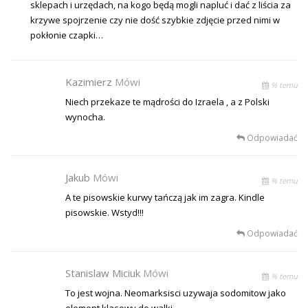
sklepach i urzędach, na kogo będą mogli napluć i dać z liścia za
krzywe spojrzenie czy nie dość szybkie zdjęcie przed nimi w
pokłonie czapki…
Kazimierz
Mówi
% temu
Niech przekaze te mądrości do Izraela , a z Polski
wynocha.
Odpowiadać
Jakub
Mówi
% temu
A te pisowskie kurwy tańczą jak im zagra. Kindle
pisowskie. Wstyd!!!
Odpowiadać
Stanislaw Miciuk
Mówi
% temu
To jest wojna. Neomarksisci uzywaja sodomitow jako
element klasowy do walki.