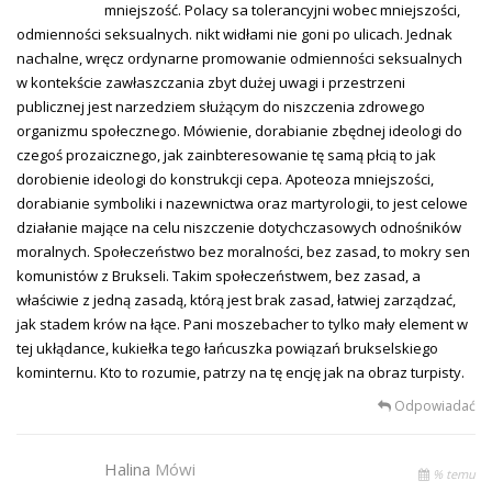
mniejszość. Polacy sa tolerancyjni wobec mniejszości,
odmienności seksualnych. nikt widłami nie goni po ulicach. Jednak
nachalne, wręcz ordynarne promowanie odmienności seksualnych
w kontekście zawłaszczania zbyt dużej uwagi i przestrzeni
publicznej jest narzedziem służącym do niszczenia zdrowego
organizmu społecznego. Mówienie, dorabianie zbędnej ideologi do
czegoś prozaicznego, jak zainbteresowanie tę samą płcią to jak
dorobienie ideologi do konstrukcji cepa. Apoteoza mniejszości,
dorabianie symboliki i nazewnictwa oraz martyrologii, to jest celowe
działanie mające na celu niszczenie dotychczasowych odnośników
moralnych. Społeczeństwo bez moralności, bez zasad, to mokry sen
komunistów z Brukseli. Takim społeczeństwem, bez zasad, a
właściwie z jedną zasadą, którą jest brak zasad, łatwiej zarządzać,
jak stadem krów na łące. Pani moszebacher to tylko mały element w
tej ukłądance, kukiełka tego łańcuszka powiązań brukselskiego
kominternu. Kto to rozumie, patrzy na tę encję jak na obraz turpisty.
Odpowiadać
Halina
Mówi
% temu