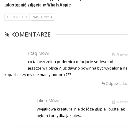
udostępnić zdjęcia w WhatsAppie
POPRZEDNI
NASTĘPNY
% KOMENTARZE
Ftaq
Mówi
% temu
co ta bezczelna pudernica o facjacie sedesu robi
jeszcze w Polsce ? już dawno powinna być wydalona na
kopach ! czy my nie mamy honoru ???
Odpowiadać
Jakub
Mówi
% temu
Wyjątkowa kreatura, nie dość że głupia i pusta jak
bęben i brzydka jak pies…