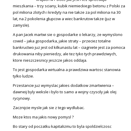
mieszkania – trzy sciany, kubik niemieckiego betonu z Polski za
pol miliona zlotych i kredyty na nie takze za pol miliona na 30
lat, na 2 pokolenia glupcow a wiec bankrutow takze (juz w
zamysle).
A pan Jacek martwi sie o gospodarke o lekarzy, ze wymyslono
cowid – jaka gospodarka, jakie straty – przeciez totalne
bankructwo juz jest od kilkunastu lat – ciagniete jest za pomoca
drukowania niby pieniedzy, ale tez tyko tych prawdziwych,
ktore nieszczesnicy jeszcze jakos oddaja.
To jest gospodarka wirtualna a prawdziwa wartosc stanowia
tylko ludzie.
Przestancie juz wymyslac jakies dodatkow zmartwienia –
dawneij byly weksle i bylo to samo a wojny czyscily jak olej
rycynowy.
Zacznijcie mysle jak sie z tego wydlubac.
Moze ktos ma jakis nowy pomysl ?
Bo stary od poczatku kapitalizmu to byla spoldzielczosc