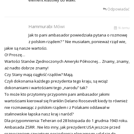
Odpowiadać
Hammurabi
Mówi
% temu
Jak to pani ambasador powiedziała pytana o rozmowę
z polskim rządem? ” Nie musiałam, ponieważ rząd wie,
jakie są nasze wartości.
O! Proszę…
Wartości Stanów Zjednoczonych Ameryki Północnej… Znamy, znamy,
aż nadto dobrze znamy!
Czy Stany mają ciągłość rządów? Mają.
Czyli dokonania każdego prezydenta tego kraju, są wciąż
dokonaniami i wartościami tego „narodu” tak?
To może kto przytomny przypomni pani ambasador jakimi
wartościami kierował się Franklin Delano Roosevelt kiedy to również
nie rozmawiając z polskim rządem i z Polakami oddawał w
stalinowskie łapska nasz kraj i naród?
Dla przypomnienia: Teheran od 28 listopada do 1 grudnia 1943 roku.
Ambasada ZSRR . Nie kto inny, jak prezydent USA jeszcze przed
rozpoczęciem czwartego posiedzenia plenarnego udał się do