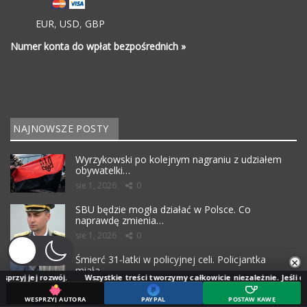
EUR
,
USD
,
GBP
Numer konta do wpłat bezpośrednich »
NAJNOWSZE POSTY
Wyrzykowski po kolejnym nagraniu z udziałem
obywatelki…
sie 1, 2026
0
SBU będzie mogła działać w Polsce. Co
naprawdę zmienia…
sie 1, 2026
0
Śmierć 31-latki w policyjnej celi. Policjantka
×
miała…
wój.
Wszystkie treści tworzymy całkowicie niezależnie. Jeśli doceniasz naszą
sie 1, 2026
0
WESPRZYJ AUTORA
PAYPAL
POSTAW KAWĘ