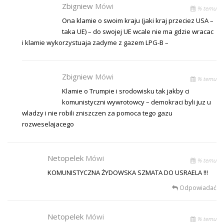
Zbigniew
Mówi
% temu
Ona klamie o swoim kraju (jaki kraj przeciez USA –
taka UE) – do swojej UE wcale nie ma gdzie wracac
i klamie wykorzystuaja zadyme z gazem LPG-B –
Zbigniew
Mówi
% temu
Klamie o Trumpie i srodowisku tak jakby ci
komunistyczni wywrotowcy – demokraci byli juz u
wladzy i nie robili zniszczen za pomoca tego gazu
rozweselajacego
Netopelek
Mówi
% temu
KOMUNISTYCZNA ŻYDOWSKA SZMATA DO USRAELA !!!
Odpowiadać
Netopelek
Mówi
% temu