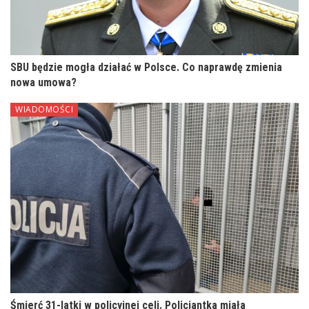
SBU będzie mogła działać w Polsce. Co naprawdę zmienia
nowa umowa?
WIADOMOŚCI
Śmierć 31-latki w policyjnej celi. Policjantka miała