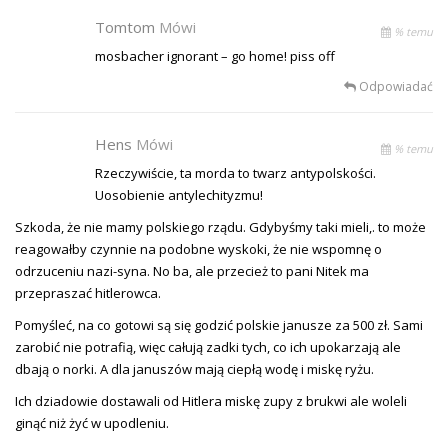
Tomtom
Mówi
% temu
mosbacher ignorant – go home! piss off
Odpowiadać
Hens
Mówi
% temu
Rzeczywiście, ta morda to twarz antypolskości.
Uosobienie antylechityzmu!
Szkoda, że nie mamy polskiego rządu. Gdybyśmy taki mieli,. to może
reagowałby czynnie na podobne wyskoki, że nie wspomnę o
odrzuceniu nazi-syna. No ba, ale przecież to pani Nitek ma
przepraszać hitlerowca.
Pomyśleć, na co gotowi są się godzić polskie janusze za 500 zł. Sami
zarobić nie potrafią, więc całują zadki tych, co ich upokarzają ale
dbają o norki. A dla januszów mają ciepłą wodę i miskę ryżu.
Ich dziadowie dostawali od Hitlera miskę zupy z brukwi ale woleli
ginąć niż żyć w upodleniu.