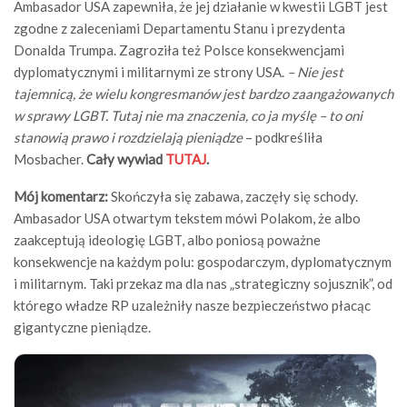
Ambasador USA zapewniła, że jej działanie w kwestii LGBT jest
zgodne z zaleceniami Departamentu Stanu i prezydenta
Donalda Trumpa. Zagroziła też Polsce konsekwencjami
dyplomatycznymi i militarnymi ze strony USA.
– Nie jest
tajemnicą, że wielu kongresmanów jest bardzo zaangażowanych
w sprawy LGBT. Tutaj nie ma znaczenia, co ja myślę – to oni
stanowią prawo i rozdzielają pieniądze
– podkreśliła
Mosbacher.
Cały wywiad
TUTAJ
.
Mój komentarz:
Skończyła się zabawa, zaczęły się schody.
Ambasador USA otwartym tekstem mówi Polakom, że albo
zaakceptują ideologię LGBT, albo poniosą poważne
konsekwencje na każdym polu: gospodarczym, dyplomatycznym
i militarnym. Taki przekaz ma dla nas „strategiczny sojusznik”, od
którego władze RP uzależniły nasze bezpieczeństwo płacąc
gigantyczne pieniądze.