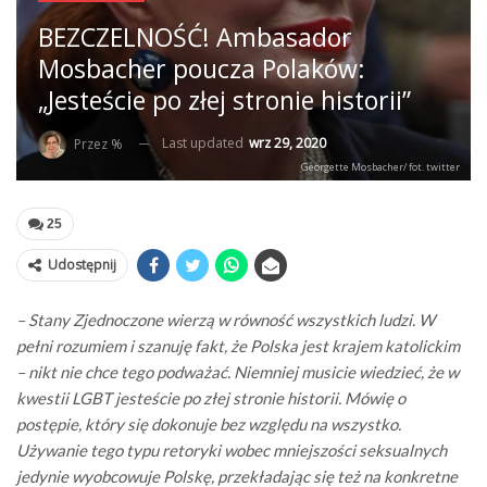
BEZCZELNOŚĆ! Ambasador
Mosbacher poucza Polaków:
„Jesteście po złej stronie historii”
Last updated
wrz 29, 2020
Przez %
Georgette Mosbacher/ fot. twitter
25
Udostępnij
– Stany Zjednoczone wierzą w równość wszystkich ludzi. W
pełni rozumiem i szanuję fakt, że Polska jest krajem katolickim
– nikt nie chce tego podważać. Niemniej musicie wiedzieć, że w
kwestii LGBT jesteście po złej stronie historii. Mówię o
postępie, który się dokonuje bez względu na wszystko.
Używanie tego typu retoryki wobec mniejszości seksualnych
jedynie wyobcowuje Polskę, przekładając się też na konkretne