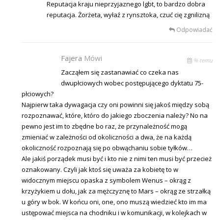
Reputacja kraju nieprzyjaznego lgbt, to bardzo dobra
reputacja. Żorżeta, wyłaź z rynsztoka, czuć cię zgnilizną
Odpowiadać
Fajera
Mówi
% temu
Zacząłem się zastanawiać co czeka nas
dwupłciowych wobec postępującego dyktatu 75-
płciowych?
Najpierw taka dywagacja czy oni powinni się jakoś między sobą
rozpoznawać, które, któro do jakiego zboczenia należy? No na
pewno jest im to zbędne bo raz, że przynależność mogą
zmieniać w zależności od okoliczności a dwa, że na każdą
okoliczność rozpoznają się po obwąchaniu sobie tyłków…
Ale jakiś porządek musi być i kto nie z nimi ten musi być przecież
oznakowany. Czyli jak ktoś się uważa za kobietę to w
widocznym miejscu opaska z symbolem Wenus – okrąg z
krzyżykiem u dołu, jak za mężczyznę to Mars – okrąg ze strzałką
u góry w bok. W końcu oni, one, ono muszą wiedzieć kto im ma
ustępować miejsca na chodniku i w komunikacji, w kolejkach w