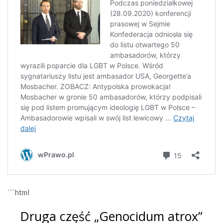
```html
Druga część „Genocidum atrox”