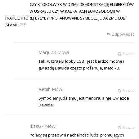
CZY KTOKOLWIEK WIDZIAŁ DEMONSTRACJĘ ELGIEBETÓW
W USRAELU CZY W KALIFATACH EUROSODOMII W
TRAKCIE KTÓREJ BYŁYBY PROFANOWANE SYMBOLE JUDAIZMU LUB
ISLAMU ???
Odpowiadać
Marju73
Mówi
% temu
Tak, w Izraelu lobby LGBT jest bardzo mocne i
gwiazdę Dawida często profanuje, matołku.
Rebih
Mówi
% temu
Symbolem judaizmu jest menora, a nie Gwiazda
Dawida.
Ikss67
Mówi
% temu
Polacy są przeciwni nachalności ludzi promujących