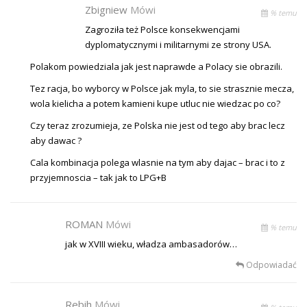
Zbigniew
Mówi
% temu
Zagroziła też Polsce konsekwencjami
dyplomatycznymi i militarnymi ze strony USA.
Polakom powiedziala jak jest naprawde a Polacy sie obrazili.
Tez racja, bo wyborcy w Polsce jak myla, to sie strasznie mecza,
wola kielicha a potem kamieni kupe utluc nie wiedzac po co?
Czy teraz zrozumieja, ze Polska nie jest od tego aby brac lecz
aby dawac ?
Cala kombinacja polega wlasnie na tym aby dajac – brac i to z
przyjemnoscia – tak jak to LPG+B
ROMAN
Mówi
% temu
jak w XVIII wieku, władza ambasadorów…
Odpowiadać
Rebih
Mówi