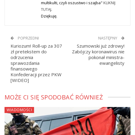
multikulti, czyli oszustwo i szajba"
KLIKNIJ
TUTAJ
.
Dziękuję.
POPRZEDNI
NASTĘPNY
Kuriozum! Roll-up za 307
Szumowski już zdrowy!
zł pretekstem do
Zabójczy koronawirus nie
odrzucenia
pokonał ministra-
sprawozdania
ewangelisty
finansowego
Konfederacji przez PKW
[WIDEO]
MOŻE CI SIĘ SPODOBAĆ RÓWNIEŻ
WIADOMOŚCI