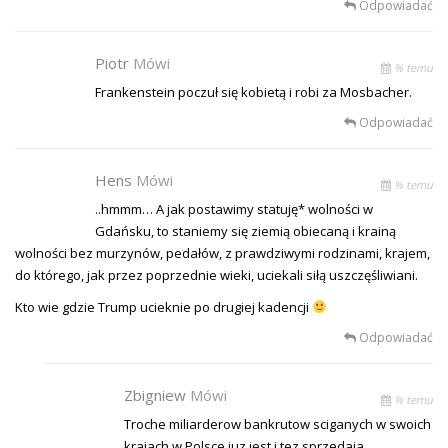
Odpowiadać
Piotr
Mówi
% temu
Frankenstein poczuł się kobietą i robi za Mosbacher.
Odpowiadać
Hens
Mówi
% temu
..hmmm… A jak postawimy statuję* wolności w
Gdańsku, to staniemy się ziemią obiecaną i krainą
wolności bez murzynów, pedałów, z prawdziwymi rodzinami, krajem,
do którego, jak przez poprzednie wieki, uciekali siłą uszczęśliwiani.
Kto wie gdzie Trump ucieknie po drugiej kadencji
Odpowiadać
Zbigniew
Mówi
% temu
Troche miliarderow bankrutow sciganych w swoich
krajach w Polsce juz jest i tez sprzedaja