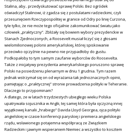
Stalina, aby.. przedyskutować sprawę Polski. Bez ogródek
oświadczył Stalinowi, iż zgadza się z postulatami radzieckimi, czyli
przesunięciem Rzeczypospolitej w granice od Odry po linię Curzona,
tyle tylko, że nie może tego oficjalnie zakomunikować światu jako
człowiek „praktyczny”. Zbliżały się bowiem wybory prezydenckie w
Stanach Zjednoczonych, a Roosevelt musiał liczyć się z głosami
wielomilionowej polonii amerykańskiej, której spiskowanie
przeciwko ojczyźnie na pewno nie przypadłoby do gustu.
Podkopałoby to tym samym zaufanie wyborców do Roosevelta.
Także z inicjatywy prezydenta amerykańskiego poruszono sprawę
Polski na posiedzeniu plenarnym w dniu 1 grudnia. Tym razem
jednak wstrzymał się on od wyrażania tak jednoznacznych opinii,
pamiętając o „praktycznej” stronie prowadzenia polityki w Teheranie.
Dlaczego to przypominam?
A dlatego, ze w latach trzydziestych ubiegłego wieku Polska
upatrywała sojusznika w Anglii, tej samej która była ojczyzną innej
wyjątkowej kanalii „hrabiego” Davida Lloyd Georgea, ojca polityki
angielskiej w czasie konferencji paryskiej i premiera angielskiego
rządu, wsławionego potajemna współpracą ze Związkiem
Radzieckim i jawnym wspieraniem Niemiec a wszystko to kosztem