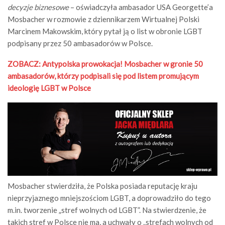
decyzje biznesowe
– oświadczyła ambasador USA Georgette’a
Mosbacher w rozmowie z dziennikarzem Wirtualnej Polski
Marcinem Makowskim, który pytał ją o list w obronie LGBT
podpisany przez 50 ambasadorów w Polsce.
ZOBACZ: Antypolska prowokacja! Mosbacher w gronie 50
ambasadorów, którzy podpisali się pod listem promującym
ideologię LGBT w Polsce
Mosbacher stwierdziła, że Polska posiada reputację kraju
nieprzyjaznego mniejszościom LGBT, a doprowadziło do tego
m.in. tworzenie „stref wolnych od LGBT”. Na stwierdzenie, że
takich stref w Polsce nie ma, a uchwały o „strefach wolnych od