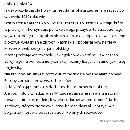
Polski i Polaków.
Jak skończyła się dla Polski ta nieudana lokata zaufania wszyscy po
wrześniu 1939 roku wiedzą.
Dziś historia zatacza koło. Polska upatruje sojusznika w kraju, który
w prostej linii kontynuuje politykę swego prezydenta zapatrzonego
w „wujka Joe” (Stalina) jak w obrazek do tego stopnia, że wielokrotnie
blokował wyjaśnienie zbrodni katyńskiej i popierał powstanie w
Moskwie lewicowego rządu polskiego!
Inaczej mówiąc w przypadku jakiegokolwiek konfliktu, zwłaszcza
zbrojnego na pomoc amerykańską możemy liczyć tak samo, jak na tę
angielską.
Nie kto inny jak Jankesi pozwolili wzmocnić się potencjałem połowy
Europy zbrodniarzowi wszechczasów!
A dziś próbują robić za „szlachetnych obrońców demokracji”.
Ale cóż… Kto o tym dziś wie? W rządze zapewne niewielu a i to nikt
nosa nie utrze tej nadętej łowczyni odpraw w nieruchomościach i
gotówce, których nie żałowali trzej bardzo dojrzali i obrzydliwie
bogaci ex-mężowie podczas trzech kolejnych rozwodów.
Odpowiadać