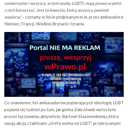
uniwersalne i wszyscy, w tym osoby LGBTI, mają prawo w pełni
z nich korzystać. Jest to kwestia, którą wszyscy powinni
wspierać
– czytamy w liście podpisanym m.in. przez ambasadora
Niemiec, Francji, Wielkiej Brytanii i Izraela.
Co znamienne, list ambasadorów popierających ideologię LGBT
pojawia się tydzień po tym, jak gmina Zakrzówek wytoczyła
proces tęczowemu aktywiście, Bartowi Staszewskiemu, który
swoją akcją z tablicami „strefa wolna od LGBT”, przykręcanymi