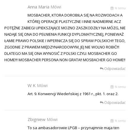
Anna Maria
Mówi
% temu
MOSBACHER, KTORA DOROBIŁA SIĘ NA ROZWODACH A
KTÓREJ OPERACJE PLASTYCZNE I INNE NADMEIRNE ACZ
POTĘŻNE ZABIEGI UPIEKSZAJĄCE MOZNO ZASZKODZIŁY NA MÓZG, NIE
NADAJE SIĘ ONA DO PEŁNIENIA FUNKCJI DYPLOMATYCZNEJ, PONIEWAŻ
ŁAMIE PRAWO POLSKIE I WPERNICZA SIĘ DO SPRAW POLSKICH!! TEGO,
ZGODNIE Z PRAWEM MIĘDZYNARODOWYM, JEJ NIE WOLNO ROBIĆ!!!
DLATEGO MA SIĘ ONA WYNOSIĆ Z POLSKI CZYLI: MOSBACHER GO
HOME!!! MOSBACHER PERSONA NON GRATA!! MOSBACHER GO HOME!!
Odpowiadać
W K
Mówi
% temu
Art. 9. Konwencji Wiedeńskiej z 1961 r., pkt. 1. oraz 2.
Odpowiadać
Zbigniew
Mówi
% temu
To sa ambasadorowie LPGB – przynajmnie maja ten