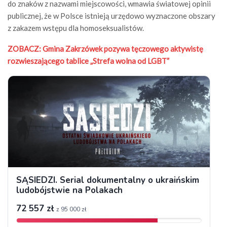
do znaków z nazwami miejscowości, wmawia światowej opinii
publicznej, że w Polsce istnieją urzędowo wyznaczone obszary
z zakazem wstępu dla homoseksualistów.
ZOBACZ: Gmina Zakrzówek pozywa tęczowego aktywistę
rozwieszającego tablice „Strefa wolna od LGBT”