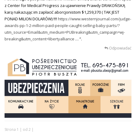
z Center for Medical Progress za ujawnienie Prawdy DRAKOŃSKĄ
karą nakazując im zapłacić aborcjonistom $1,259,370 ( TAK JEST
PONAD MILION DOLARÓW) !!!!
https://www.westernjournal.com/judge-
awards-pp-1-2-million-paid-people-caught-selling-baby-parts/?
utm_source=Email&utm_medium=PUBreaking&utm_campaign=wj-
breaking&utm_content=libertyalliance
… ”.
Odpowiadać
Strona 1 | od 2 |