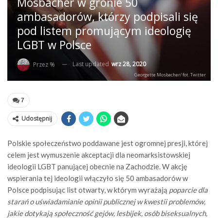
Mosbacher w gronie 50
ambasadorów, którzy podpisali się
pod listem promującym ideologię
LGBT w Polsce
Last updated
wrz 28, 2020
Przez %
Georgette Mosbacher/ fot. Twitter
7
Udostępnij
Polskie społeczeństwo poddawane jest ogromnej presji, której
celem jest wymuszenie akceptacji dla neomarksistowskiej
ideologii LGBT panującej obecnie na Zachodzie. W akcję
wspierania tej ideologii włączyło się 50 ambasadorów w
Polsce podpisując list otwarty, w którym wyrażają
poparcie dla
starań o uświadamianie opinii publicznej w kwestii problemów,
jakie dotykają społeczność gejów, lesbijek, osób biseksualnych,