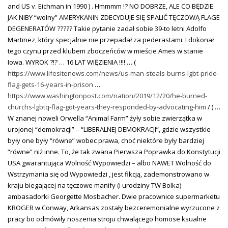
and US v. Eichman in 1990 ) . Hmmmm !? NO DOBRZE, ALE CO BĘDZIE
JAK NIBY “wolny” AMERYKANIN ZDECYDUJE SIĘ SPALIĆ TĘCZOWĄ FLAGE
DEGENERATÓW ????? Takie pytanie zadał sobie 39-to letni Adolfo
Martinez, który specjalnie nie przepadał za pederastami. I dokonał
tego czynu przed klubem zboczeńców w mieście Ames w stanie
Iowa. WYROK ?!? … 16 LAT WIĘZIENIA !!!! … (
https://www.lifesitenews.com/news/us-man-steals-burns-lgbt-pride-
flag-gets-16-years-in-prison
…
https://www.washingtonpost.com/nation/2019/12/20/he-burned-
churchs-lgbtq-flag-got-years-they-responded-by-advocating-him
/ ) …
W znanej noweli Orwella “Animal Farm” żyły sobie zwierzątka w
urojonej “demokracji” – “LIBERALNEJ DEMOKRACJI”, gdzie wszystkie
były one były “równe” wobec prawa, choć niektóre były bardziej
“równe” niż inne. To, że tak zwana Pierwsza Poprawka do Konstytucji
USA gwarantująca Wolność Wypowiedzi – albo NAWET Wolność do
Wstrzymania się od Wypowiedzi , jest fikcją, zademonstrowano w
kraju biegającej na tęczowe manify (i urodziny TW Bolka)
ambasadorki Georgette Mosbacher. Dwie pracownice supermarketu
KROGER w Conway, Arkansas zostały bezceremonialne wyrzucone z
pracy bo odmówiły noszenia stroju chwalącego homose ksualne