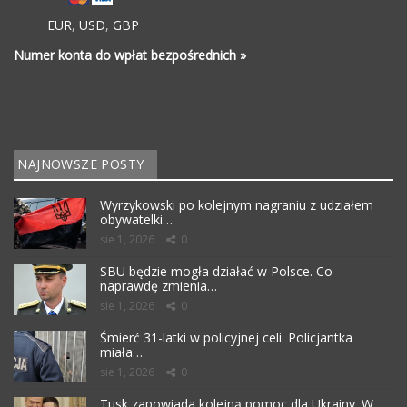
EUR
,
USD
,
GBP
Numer konta do wpłat bezpośrednich »
NAJNOWSZE POSTY
Wyrzykowski po kolejnym nagraniu z udziałem
obywatelki…
sie 1, 2026
0
SBU będzie mogła działać w Polsce. Co
naprawdę zmienia…
sie 1, 2026
0
Śmierć 31-latki w policyjnej celi. Policjantka
miała…
sie 1, 2026
0
Tusk zapowiada kolejną pomoc dla Ukrainy. W