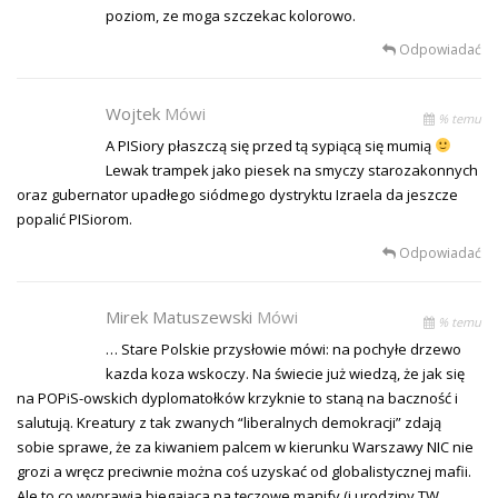
poziom, ze moga szczekac kolorowo.
Odpowiadać
Wojtek
Mówi
% temu
A PISiory płaszczą się przed tą sypiącą się mumią
Lewak trampek jako piesek na smyczy starozakonnych
oraz gubernator upadłego siódmego dystryktu Izraela da jeszcze
popalić PISiorom.
Odpowiadać
Mirek Matuszewski
Mówi
% temu
… Stare Polskie przysłowie mówi: na pochyłe drzewo
kazda koza wskoczy. Na świecie już wiedzą, że jak się
na POPiS-owskich dyplomatołków krzyknie to staną na baczność i
salutują. Kreatury z tak zwanych “liberalnych demokracji” zdają
sobie sprawe, że za kiwaniem palcem w kierunku Warszawy NIC nie
grozi a wręcz preciwnie można coś uzyskać od globalistycznej mafii.
Ale to co wyprawia biegająca na tęczowe manify (i urodziny TW