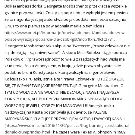
Bolka) ambasadorka Georgette Mosbacher to przekracza wszelkie
granice przyzwoitości. Znając jej poprzednie wybryki jestem pewien,
że ta nagonka jest jej autorstwa bo jak podała niemiecka szczujnia
ONET to ona pierwsza powiadomiła media o tym liście (
https://www.onet.pl/informacje/onetwiadomosci/ambasadorzy-w-
polsce-wyrazaja-poparcie-dla-osob-lgbt/mdb1txh,79cfc278
) .
Georgette Mosbacher tak zakpiła na Twitterze: „Prawa człowieka nie
są ideologią – są uniwersalne” . A skoro Miss Botoksu ciągle poucza
Polaków o …”praworządności” to wielu z rządzących nad Wisłą ma
złudzenia, że za Atlantykiem, w kraju, gdzie prawa obywatelskie
podobno broni Konstytucja o którą walczyli nasi generałowie
Kościuszko i Pułaski, istnieją te “Prawa Człowieka”. OTÓŻ OKAZUJE
SIĘ, ŻE W PAŃSTWIE JAKIE REPREZENTUJE Georgette Mosbacher, O
TYM CO WOLNO A NIE WOLNO, NIE DECYDUJE NAWET NAJLEPSZA
KONSTYTUCJA, ALE POLITYCZNI MIANOWAŃCY SPŁACAJĄCY DŁUGI
WOBEC SQURWIELI, KTÓRZY ICH MIANOWALI !!! Amerykańska
Nadzwyczajna Kasta postanowiła już dawno, że PALENIE
AMERYKAŃSKIEJ FLAGI JEST PRZYWILEJEM KAŻDEJ LEWACKIEJ KANALII
(
https://www.cnn.com/2016/11/29/politics/flag-burning-constitutional-
donald-trump/index.html
The cases were Texas v. Johnson in 1989,