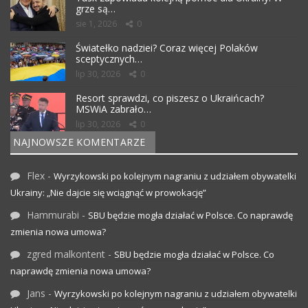
grze są…
sie 1, 2026
0
Światełko nadziei? Coraz więcej Polaków
sceptycznych…
lip 30, 2026
0
Resort sprawdzi, co piszesz o Ukraińcach?
MSWiA zabrało…
lip 30, 2026
0
NAJNOWSZE KOMENTARZE
Flex
-
Wyrzykowski po kolejnym nagraniu z udziałem obywatelki
Ukrainy: „Nie dajcie się wciągnąć w prowokację”
Hammurabi
-
SBU będzie mogła działać w Polsce. Co naprawdę
zmienia nowa umowa?
zgred malkontent
-
SBU będzie mogła działać w Polsce. Co
naprawdę zmienia nowa umowa?
Jans
-
Wyrzykowski po kolejnym nagraniu z udziałem obywatelki