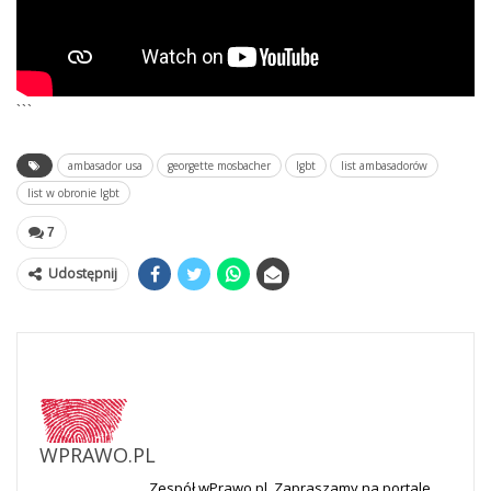
```
ambasador usa
georgette mosbacher
lgbt
list ambasadorów
list w obronie lgbt
7
Udostępnij
WPRAWO.PL
Zespół wPrawo.pl. Zapraszamy na portale