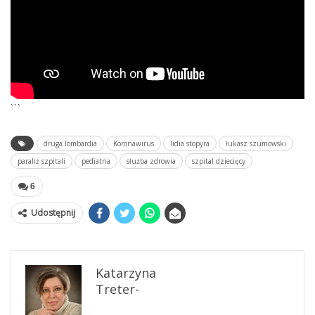
```
druga lombardia
Koronawirus
lidia stopyra
łukasz szumowski
paraliż szpitali
pediatria
służba zdrowia
szpital dziecięcy
6
Udostępnij
Katarzyna
Treter-