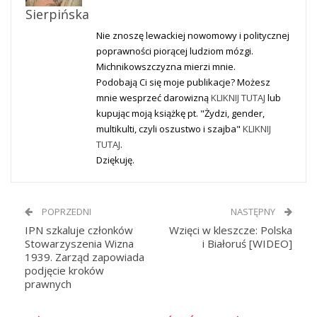
Sierpińska
Nie znoszę lewackiej nowomowy i politycznej
poprawności piorącej ludziom mózgi.
Michnikowszczyzna mierzi mnie.
Podobają Ci się moje publikacje? Możesz
mnie wesprzeć darowizną
KLIKNIJ TUTAJ
lub
kupując moją książkę pt. "Żydzi, gender,
multikulti, czyli oszustwo i szajba"
KLIKNIJ
TUTAJ
.
Dziękuję.
POPRZEDNI
NASTĘPNY
IPN szkaluje członków
Wzięci w kleszcze: Polska
Stowarzyszenia Wizna
i Białoruś [WIDEO]
1939. Zarząd zapowiada
podjęcie kroków
prawnych