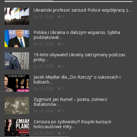
Ukraiński profesor zarzucił Polsce współpracę z…
lip 25, 2026
0
Polska i Ukraina o dalszym wsparciu. Sybiha
podziękował…
lip 25, 2026
0
19-letni obywatel Ukrainy zatrzymany podczas
próby…
lip 25, 2026
0
Jacek Międlar dla „Do Rzeczy” o sukcesach i
kulisach…
lip 24, 2026
0
Zygmunt Jan Rumel – poeta, żołnierz
Batalionów…
lip 24, 2026
0
Cenzura po żydowsku?! Książki burzące
holocaustowe mity…
lip 23, 2026
0