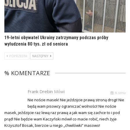
19-letni obywatel Ukrainy zatrzymany podczas próby
wyłudzenia 80 tys. zł od seniora
POPRZEDNI
NASTĘPNY
% KOMENTARZE
Frank Drebin
Mówi
% temu
Nie noście masek! Nie jeździjcie prawą stroną drogi! Nie
będą wam pisowcy ograniczać wolności! Nie noście
masek, jeździjcie raz lewą raz prawą a jak wam się zachce to i pod
prąd! Nie będzie wam Kaczyński mówił co macie robić, niech żyje
Krzysztof Bosak, bierzcie u niego „chwilówki” masowo!