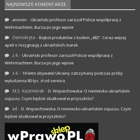
NAJNOWSZE KOMENTARZE
-
anonim
Ukraiński profesor zarzucił Polsce współpracę z
Wehrmachtem. Burza po jego wpisie
Demokryta
-
Bojkot produktów z kodem „482”. Coraz więcej
apeli o rezygnację z ukraińskich marek
z-k
-
Ukraiński profesor zarzucił Polsce współpracę z
Wehrmachtem. Burza po jego wpisie
z-k
-
19-letni obywatel Ukrainy zatrzymany podczas próby
wyłudzenia 80 tys. zł od seniora
M.S. Kazimierak
-
D. Wojciechowska: O niemiecko-ukraińskim
sojuszu. Czym będzie skutkował w przyszłości?
ad
-
D. Wojciechowska: O niemiecko-ukraińskim sojuszu. Czym
będzie skutkował w przyszłości?