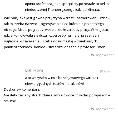
opinia profesora, jako specjalisty.pozostale to belkot
niedouczonej Thunberg,specjalistki od klimatu.
Wie pan, jaka jest główna przyczyna wzrostu zachorowań? Dzicz –
tak to trzeba nazwać – agresywna dzicz, która nie przestrzega
niczego. Msze, pogrzeby, wesela, duże zakłady pracy. W miejscach,
gdzie kumulowała się duża liczba osób na małej przestrzeni
najłatwiej o zakażenia. Trzeba nosić maskę w zamkniętych
pomieszczeniach i koniec – stwierdził dosadnie profesor Simon.
Odpowiadać
Elak
Mówi
% temu
a to wszystko w imię bezobjawowego wirusa i
niewiarygodnych testów – brak słów!
Doskonały komentarz.
Niestety zasiany strach zbiera swoje owoce co widać po wpisach –
smutne……
Odpowiadać