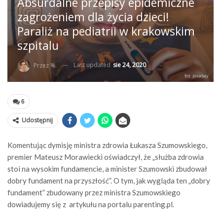
Absurdalne przepisy epidemiczne
zagrożeniem dla życia dzieci!
Paraliż na pediatrii w krakowskim
szpitalu
Last updated
sie 24, 2020
Przez %
fot. pixabay
6
Udostępnij
Komentując dymisję ministra zdrowia Łukasza Szumowskiego,
premier Mateusz Morawiecki oświadczył, że „służba zdrowia
stoi na wysokim fundamencie, a minister Szumowski zbudował
dobry fundament na przyszłość”. O tym, jak wygląda ten „dobry
fundament” zbudowany przez ministra Szumowskiego
dowiadujemy się z artykułu na portalu parenting.pl.