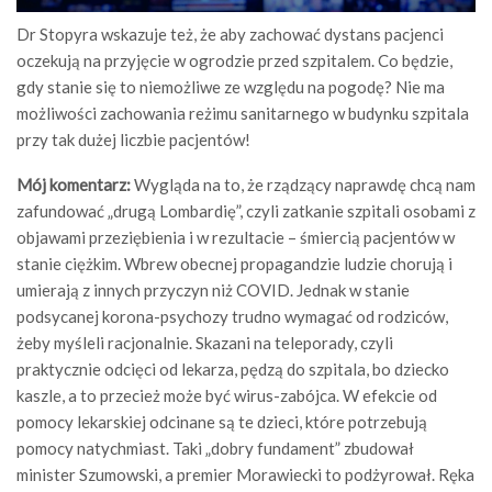
Dr Stopyra wskazuje też, że aby zachować dystans pacjenci
oczekują na przyjęcie w ogrodzie przed szpitalem. Co będzie,
gdy stanie się to niemożliwe ze względu na pogodę? Nie ma
możliwości zachowania reżimu sanitarnego w budynku szpitala
przy tak dużej liczbie pacjentów!
Mój komentarz:
Wygląda na to, że rządzący naprawdę chcą nam
zafundować „drugą Lombardię”, czyli zatkanie szpitali osobami z
objawami przeziębienia i w rezultacie – śmiercią pacjentów w
stanie ciężkim. Wbrew obecnej propagandzie ludzie chorują i
umierają z innych przyczyn niż COVID. Jednak w stanie
podsycanej korona-psychozy trudno wymagać od rodziców,
żeby myśleli racjonalnie. Skazani na teleporady, czyli
praktycznie odcięci od lekarza, pędzą do szpitala, bo dziecko
kaszle, a to przecież może być wirus-zabójca. W efekcie od
pomocy lekarskiej odcinane są te dzieci, które potrzebują
pomocy natychmiast. Taki „dobry fundament” zbudował
minister Szumowski, a premier Morawiecki to podżyrował. Ręka