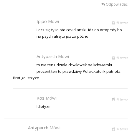
Odpowiadać
Ipipo
Mówi
% temu
Lecz się ty idioto covidianski. Idz do ortopedy bo
na psychiatrę to już za późno
Antyparch
Mówi
% temu
to nie ten udziela chwilowek na lichwiarski
procent,ten to prawdziwy Polak,katolik,patriota.
Brat goi stzyze.
Kos
Mówi
% temu
Idiotyzm
Antyparch
Mówi
% temu