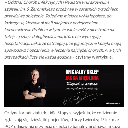
– Oddział Chorób Infekcyjnych i Pediatrii w krakowskim
szpitalu im. S. Żeromskiego przeżywa w ostatnich tygodniach
prawdziwe oblężenie. To jedyne miejsce w Małopolsce, do
którego są kierowani mali pacjenci z podejrzeniem
koronawirusa. Problem w tym, że większość z nich trafia na
tutejszą izbę z dolegliwościami, które nie wymagają
hospitalizacji. Lekarze ostrzegają, że gigantyczne kolejki mogą
spowodować opóźnienia w leczeniu najciężej chorych. A w tych
przypadkach liczy się każda godzina
– czytamy w artykule.
Ordynator oddziału dr Lidia Stopyra wyjaśnia, że codziennie
zgłaszają się dziesiątki pacjentów, którzy twierdzą, iż lekarze
POZ odmawiają przyjęcia dziecka i z banalnymi objawami każą