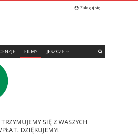
Zaloguj się
CENZJE
FILMY
JESZCZE
UTRZYMUJEMY SIĘ Z WASZYCH
PŁAT. DZIĘKUJEMY!