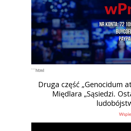
```html
Druga część „Genocidum at
Międlara „Sąsiedzi. Os
ludobójst
Wspie