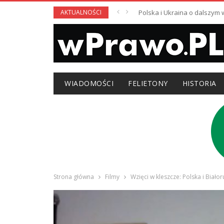
AKTUALNOŚCI
Polska i Ukraina o dalszym
WIADOMOŚCI
FELIETONY
HISTORIA
Strona główna
Filmy
Wzięci w kleszcze: Polska i Biało