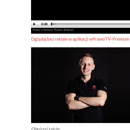
Oglądaj bez reklam w aplikacji wPrawoTV-Premium
Obejrzyj także: