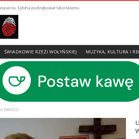
 wsparciu. Sybiha podziękował Sikorskiemu
ŚWIADKOWIE RZEZI WOŁYŃSKIEJ
MUZYKA, KULTURA I RE
ruś [WIDEO]
W