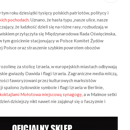
 roku dziesiątki tysięcy polskich patriotów, politycy i
kich pochodach
. Uznano, że hasła typu „nasze ulice, nasze
zający, że ludzkość dzieli się na różne rasy, rozbudzają w
jawiskiem przyłączyła się Międzynarodowa Rada Oświęcimska,
, w tym gościnnie stacjonujący w Polsce Komitet Żydów
iej Polsce oraz straszenie szybkim powrotem obozów
ozolimę za stolicę Izraela, w europejskich miastach odbywają
kie gwiazdy Dawida i flagi Izraela. Zagraniczne media milczą,
kszości faworyzowani przez kulturowych marksistów
spalono żydowskie symbole i flagi Izraela w Berlinie,
koktajlami Mołotowa miejscową synagogę,
a w Malmoe setki
ień dzisiejszy nikt nawet nie zająknął się o faszyzmie i