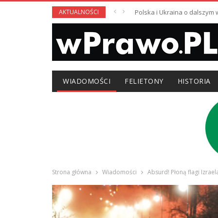
AKTUALNOŚCI
Polska i Ukraina o dalszym
WIADOMOŚCI
FELIETONY
HISTORIA
Strona główna
Wiadomości
Absurd! Płoną flagi Izrae