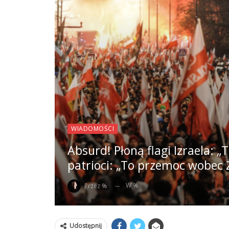
WIADOMOŚCI
Absurd! Płoną flagi Izraela: 
patrioci: „To przemoc wobec 
W %
Przez %
Udostępnij