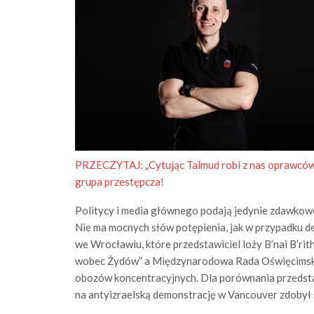
PRZECZYTAJ:
„Cytując Talmud robi z nas oprawców.
grupa przestępcza!
Politycy i media głównego podają jedynie zdawkowe
Nie ma mocnych słów potępienia, jak w przypadku d
we Wrocławiu, które przedstawiciel loży B’nai B’rit
wobec Żydów” a Międzynarodowa Rada Oświęcimska
obozów koncentracyjnych. Dla porównania przedsta
na antyizraelską demonstrację w Vancouver zdobył s