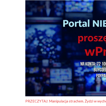
PRZECZYTAJ:
Manipulacja strachem. Żydzi w wycho