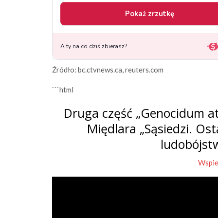
Źródło: bc.ctvnews.ca, reuters.com
```html
Druga część „Genocidum at
Międlara „Sąsiedzi. Os
ludobójst
Wspie