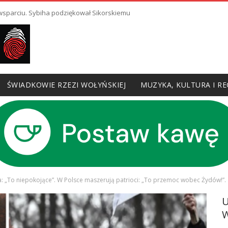
 wsparciu. Sybiha podziękował Sikorskiemu
ŚWIADKOWIE RZEZI WOŁYŃSKIEJ
MUZYKA, KULTURA I RE
la: „To niepokojące”. W Polsce maszerują patrioci: „To przemoc wobec Żydów!”.
W