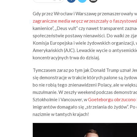
Gdy przez Wrocław i Warszawę przemaszerowały w tym
zagraniczne media wręcz wrzeszczały o faszystows
kamienice”, „Deus vult” czy nawet transparent zaznac
społeczeństwie postawy nienawiści. Do walki ze z
Komisja Europejska i wiele żydowskich organizacji
Amerykańskich (AJC). Lewackie wycie o antysemick
koncentracyjnych trwa do dzisiaj.
Tymczasem zaraz po tym jak Donald Trump uznał Jer
się demonstracje w trakcie których palone są żydows
bo nie robią tego znienawidzeni Polacy, ale w wię
muzułmanie. W zeszły weekend podczas demonstracji 
Sztokholmie i Vancouver, w
Goeteborgu obrzucono 
imigrantów domagało się „strzelania do żydów”. Po dz
nazizmie w tamtych krajach!