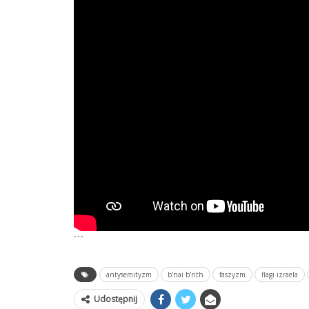
```
antysemityzm
b'nai b'rith
faszyzm
flagi izraela
Udostępnij