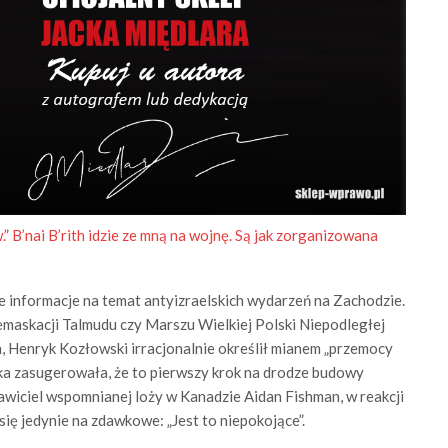
” B’nai B’rith idzie ze mną na wojnę. Są jak zorganizowana
 informacje na temat antyizraelskich wydarzeń na Zachodzie.
emaskacji Talmudu czy Marszu Wielkiej Polski Niepodległej
h, Henryk Kozłowski irracjonalnie określił mianem „przemocy
 zasugerowała, że to pierwszy krok na drodze budowy
wiciel wspomnianej loży w Kanadzie Aidan Fishman, w reakcji
ię jedynie na zdawkowe: „Jest to niepokojące”.