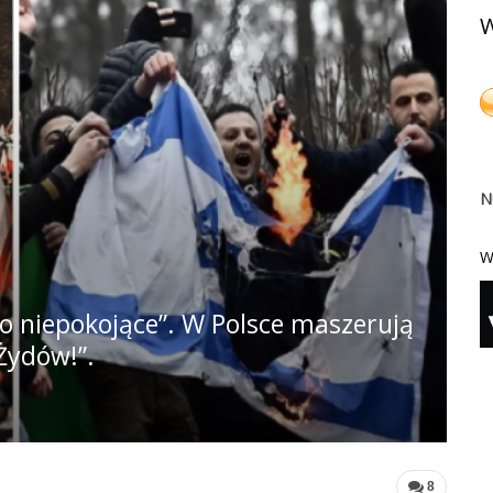
W
N
W
„To niepokojące”. W Polsce maszerują
Żydów!”.
8