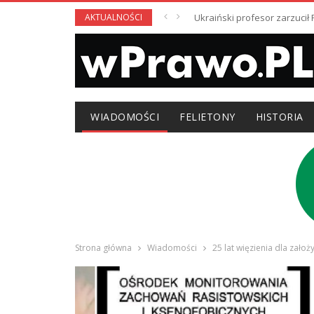
AKTUALNOŚCI
Ukraiński profesor zarzuci
WIADOMOŚCI
FELIETONY
HISTORIA
Strona główna
Wiadomości
25 lat więzienia dla zało