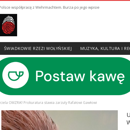
ł Polsce współpracę z Wehrmachtem. Burza po jego wpisie
ŚWIADKOWIE RZEZI WOŁYŃSKIEJ
MUZYKA, KULTURA I RE
życiela OMZRiK! Prokuratura stawia zarzuty Rafałowi Gawłowi
W