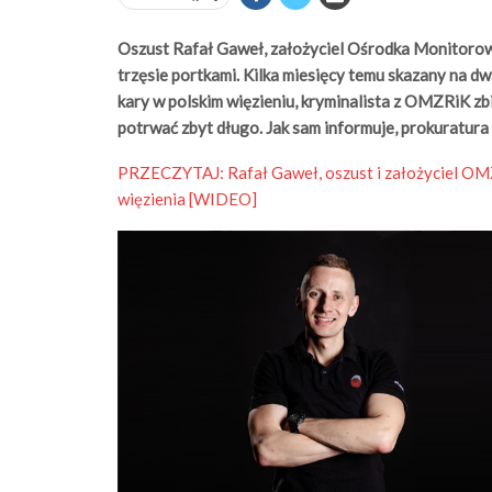
Oszust Rafał Gaweł, założyciel Ośrodka Monitoro
trzęsie portkami. Kilka miesięcy temu skazany na d
kary w polskim więzieniu, kryminalista z OMZRiK zb
potrwać zbyt długo. Jak sam informuje, prokuratura
PRZECZYTAJ:
Rafał Gaweł, oszust i założyciel OM
więzienia [WIDEO]