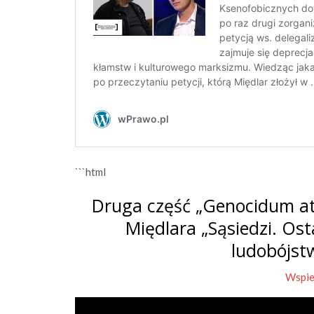
```html
Druga część „Genocidum at
Międlara „Sąsiedzi. Os
ludobójst
Wspie