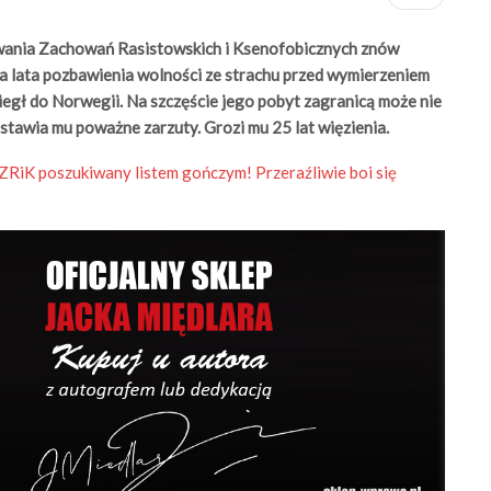
wania Zachowań Rasistowskich i Ksenofobicznych znów
wa lata pozbawienia wolności ze strachu przed wymierzeniem
iegł do Norwegii. Na szczęście jego pobyt zagranicą może nie
 stawia mu poważne zarzuty. Grozi mu 25 lat więzienia.
ZRiK poszukiwany listem gończym! Przeraźliwie boi się