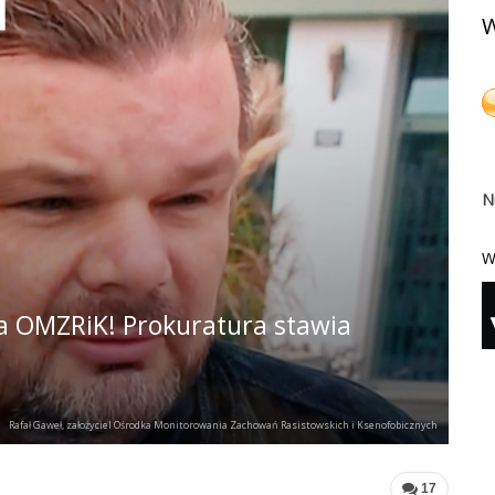
W
N
W
ela OMZRiK! Prokuratura stawia
Rafał Gaweł, założyciel Ośrodka Monitorowania Zachowań Rasistowskich i Ksenofobicznych
17