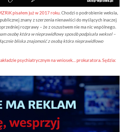
MZRiK pisałem już w 2017 roku
. Chodzi o podrobienie weksla,
 publicznej znany z szerzenia nienawiści do myślących inaczej
poprzedniej rozprawy – że z oszustwem nie ma nic wspólnego.
znam osobę która w nieprawidłowy sposób podpisała weksel –
łącznie bliska znajomość z osobą która nieprawidłowo
akładzie psychiatrycznym na wniosek… prokuratora. Sędzia: