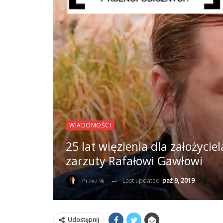
WIADOMOŚCI
25 lat więzienia dla założyci
zarzuty Rafałowi Gawłowi
Last updated
paź 9, 2019
Przez %
Udostępnij