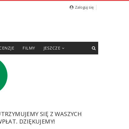
Zaloguj się
CENZJE
FILMY
JESZCZE
UTRZYMUJEMY SIĘ Z WASZYCH
PŁAT. DZIĘKUJEMY!