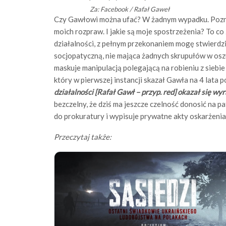
Za: Facebook / Rafał Gaweł
Czy Gawłowi można ufać? W żadnym wypadku. Pozna
moich rozpraw. I jakie są moje spostrzeżenia? To c
działalności, z pełnym przekonaniem mogę stwierdzić
socjopatyczną, nie mająca żadnych skrupułów w oszuk
maskuje manipulacją polegającą na robieniu z siebie
który w pierwszej instancji skazał Gawła na 4 lata 
działalności [Rafał Gawł – przyp. red] okazał się 
bezczelny, że dziś ma jeszcze czelność donosić na p
do prokuratury i wypisuje prywatne akty oskarżenia
Przeczytaj także: