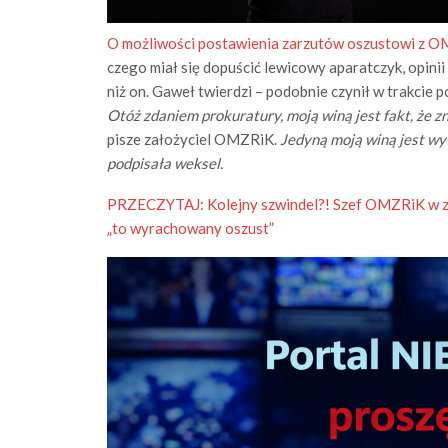
O możliwości postawienia zarzutów oszustowi z O
czego miał się dopuścić lewicowy aparatczyk, opinii
niż on. Gaweł twierdzi – podobnie czynił w trakcie 
Otóż zdaniem prokuratury, moją winą jest fakt, że 
pisze założyciel OMZRiK.
Jedyną moją winą jest wy
podpisała weksel.
PRZECZYTAJ:
Kolejny szwindel?! Szef OMZRiK w z
„to wyrachowany oszust”