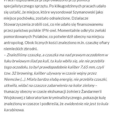
specjalistycznego sprzętu. Po kilkugodzinnych pracach udało
się ustalić, że miejsce, które wysondował Szymanowski jako
miejsce pochówku, zostało odnalezione. Działacze
Stowarzyszenia zrobili coś, co nie udało się finansowanemu
przez państwo polskie IPN-owi. Momentalnie odkryto zwłoki
pomordowanych Polaków, co potwierdził obecny na miejscu
antropolog. Obok licznych kości znaleziono m.in. czaszkę ofiary
niemieckich zbrodni.
–
Znaleźliśmy czaszkę, a czaszka ma nad prawym oczodołem w
łuku brwiowym ślad po kuli, ta kula wbiła się, ale nie przebiła
tego oczodołu, to był prawdopodobnie kaliber 7,65 mm, czyli
tzw. 32 browning, kaliber używany w czasie wojny przez
Niemców (…). Miała bardzo słabą energię, nie przebiła czaszki,
utkwiła, widać na czaszce zabarwienia na kolor zielony
–
tłumaczy obecny w czasie ekshumacji żołnierz Żandarmerii
Wojskowej z laboratorium kryminalistycznego, pokazuje kulę
znalezioną w czaszce i podkreśla, że
ewidentnie nie jest to kula
karabinowa
.