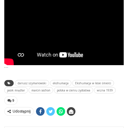
```
dariusz szymanowski
ekshumacja
Ekshumacja w lesie śmierci
jacek międlar
marcin sochoń
polska w cieniu żydostwa
wizna 1939
9
Udostępnij