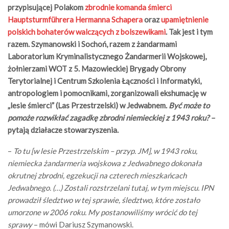
przypisującej Polakom
zbrodnie komanda śmierci
Hauptsturmführera Hermanna Schapera
oraz
upamiętnienie
polskich bohaterów walczących z bolszewikami
. Tak jest i tym
razem. Szymanowski i Sochoń, razem z żandarmami
Laboratorium Kryminalistycznego Żandarmerii Wojskowej,
żołnierzami WOT z 5. Mazowieckiej Brygady Obrony
Terytorialnej i Centrum Szkolenia Łączności i Informatyki,
antropologiem i pomocnikami, zorganizowali ekshumację w
„lesie śmierci” (Las Przestrzelski) w Jedwabnem.
Być może to
pomoże rozwikłać zagadkę zbrodni niemieckiej z 1943 roku? –
pytają działacze stowarzyszenia.
–
To tu [w lesie Przestrzelskim – przyp. JM], w 1943 roku,
niemiecka żandarmeria wojskowa z Jedwabnego dokonała
okrutnej zbrodni, egzekucji na czterech mieszkańcach
Jedwabnego. (…) Zostali rozstrzelani tutaj, w tym miejscu. IPN
prowadził śledztwo w tej sprawie, śledztwo, które zostało
umorzone w 2006 roku. My postanowiliśmy wrócić do tej
sprawy
– mówi Dariusz Szymanowski.