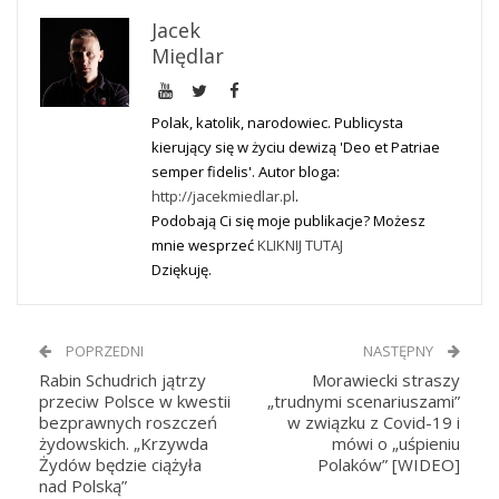
Jacek
Międlar
Polak, katolik, narodowiec. Publicysta
kierujący się w życiu dewizą 'Deo et Patriae
semper fidelis'. Autor bloga:
http://jacekmiedlar.pl
.
Podobają Ci się moje publikacje? Możesz
mnie wesprzeć
KLIKNIJ TUTAJ
Dziękuję.
POPRZEDNI
NASTĘPNY
Rabin Schudrich jątrzy
Morawiecki straszy
przeciw Polsce w kwestii
„trudnymi scenariuszami”
bezprawnych roszczeń
w związku z Covid-19 i
żydowskich. „Krzywda
mówi o „uśpieniu
Żydów będzie ciążyła
Polaków” [WIDEO]
nad Polską”