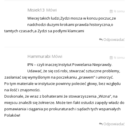
Misiek13
Mówi
% temu
Wiecej takich ludzi,Zydzi mosza w koncu poczuc,ze
nadchodzi duzymi krokami prawda historyczna,o
tamtych czasach,a Zydzi sa podlymi klamcami
Odpowiadać
Hammurabi
Mówi
% temu
IPN – czyli inaczej Instytut Powielania Nieprawdy.
Udawać, że się coś robi, stwarzać sztuczne problemy,
zasłaniać się wymyślonym na poczekaniu „prawem” i umorzyć.
Po tym materiale w instytucie powinny polecieć głowy, bez względu
na ilość i znajomości.
Doskonale, że wraz z bohaterami że stowarzyszenia „Wizna”, na
miejscu znaleźli się żołnierze. Może ten fakt ostudzi zapędy władz do
pomawiania i ciągania po prokuraturach i sądach tych wspaniałych
Polaków!
Odpowiadać