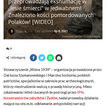
przeprowadzają ekshumację w
„lesie śmierci” w Jedwabnem!
Znaleziono kości pomordowanych
Polaków! [WIDEO]
Last updated
lip 6, 2021
Przez %
Znaleziona czaszka z kulą w oczodole
9
Udostępnij
Stowarzyszenie „Wizna 1939” – organizacja prowadzona przez
Dariusza Szymanowskiego i Marcina Sochonia, polskich
patriotów, specjalistów w zakresie prac archeologicznych,
którzy niestrudzenie walczą o prawdę historyczną. Mimo
szkalowania i kłód rzucanych im pod nogi przez
IPN
,
konserwatorów zabytków
i
Żydów
, nadal prowadzą działania
mające na celu m.in. odkłamanie antypolskiej narracji