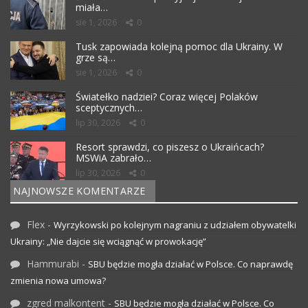
miała…
sie 1, 2026
0
Tusk zapowiada kolejną pomoc dla Ukrainy. W
grze są…
sie 1, 2026
0
Światełko nadziei? Coraz więcej Polaków
sceptycznych…
lip 30, 2026
0
Resort sprawdzi, co piszesz o Ukraińcach?
MSWiA zabrało…
lip 30, 2026
0
NAJNOWSZE KOMENTARZE
Flex
-
Wyrzykowski po kolejnym nagraniu z udziałem obywatelki
Ukrainy: „Nie dajcie się wciągnąć w prowokację”
Hammurabi
-
SBU będzie mogła działać w Polsce. Co naprawdę
zmienia nowa umowa?
zgred malkontent
-
SBU będzie mogła działać w Polsce. Co