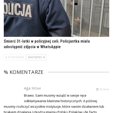
Śmierć 31-latki w policyjnej celi. Policjantka miała
udostępnić zdjęcia w WhatsAppie
POPRZEDNI
NASTĘPNY
% KOMENTARZE
Aga
Mówi
% temu
Brawo. Sami musimy wziąść w swoje ręce
odkłamywanie kłamstw historycznych. A później
musimy rozliczyć wszystkie instytucje, które swoim działaniem lub
brakiem działania szkodzą imieniu Polski i Polaków i de facto