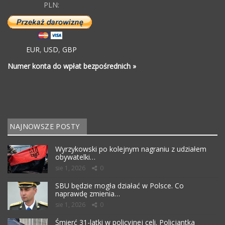
PLN:
EUR
,
USD
,
GBP
Numer konta do wpłat bezpośrednich »
NAJNOWSZE POSTY
Wyrzykowski po kolejnym nagraniu z udziałem
obywatelki…
sie 1, 2026
0
SBU będzie mogła działać w Polsce. Co
naprawdę zmienia…
sie 1, 2026
0
Śmierć 31-latki w policyjnej celi. Policjantka