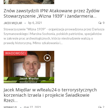
Znów zawstydzili IPN! Atakowane przez Żydów
Stowarzyszenie „Wizna 1939” i żandarmeria…
lip 6, 2021
9
JACEK MIĘDLAR
Stowarzyszenie "Wizna 1939" - organizacja prowadzona przez Dariusza
Szymanowskiego i Marcina Sochonia, polskich patriotów, specjalistów
w zakresie prac archeologicznych, którzy niestrudzenie walczą o
prawdę historyczną. Mimo szkalowania i…
WIADOMOŚCI
Jacek Międlar w wRealu24 o terrorystycznych
korzeniach Izraela i projekcie Świadkowie
Rzezi…
maj 27, 2021
2
WPRAWO.PL