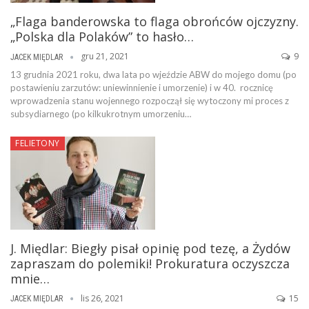
„Flaga banderowska to flaga obrońców ojczyzny.
„Polska dla Polaków” to hasło…
gru 21, 2021
9
JACEK MIĘDLAR
13 grudnia 2021 roku, dwa lata po wjeździe ABW do mojego domu (po
postawieniu zarzutów: uniewinnienie i umorzenie) i w 40. rocznicę
wprowadzenia stanu wojennego rozpoczął się wytoczony mi proces z
subsydiarnego (po kilkukrotnym umorzeniu…
FELIETONY
J. Międlar: Biegły pisał opinię pod tezę, a Żydów
zapraszam do polemiki! Prokuratura oczyszcza
mnie…
lis 26, 2021
15
JACEK MIĘDLAR