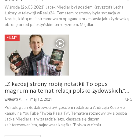
W środę (26.05.2021) Jacek Międlar był gościem Krzysztofa Lecha
Łukszy w telewizji wRealu24. Tematem rozmowy była sytuacja w
Izraelu, którą mainstreamowa propaganda przestawia jako żydowską
obronę przed palestyńskim terroryzmem. Międlar…
FILMY
„Z każdej strony robię notatki! To opus
magnum na temat relacji polsko-żydowskich.”…
maj 12, 2021
5
WPRAWO.PL
Politolog Jan Bodakowski był gościem redaktora Andrzeja Kozery z
kanału na YouTube "Twoja Pasja Tv". Tematem rozmowy była osoba
Jacka Międlara, a w zasadzie jego, ciesząca się dużym
zainteresowaniem, najnowsza książka "Polska w cieniu…