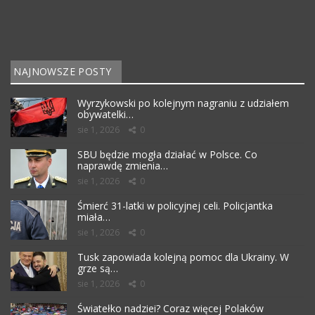
NAJNOWSZE POSTY
Wyrzykowski po kolejnym nagraniu z udziałem
obywatelki…
sie 1, 2026
0
SBU będzie mogła działać w Polsce. Co
naprawdę zmienia…
sie 1, 2026
0
Śmierć 31-latki w policyjnej celi. Policjantka
miała…
sie 1, 2026
0
Tusk zapowiada kolejną pomoc dla Ukrainy. W
grze są…
sie 1, 2026
0
Światełko nadziei? Coraz więcej Polaków