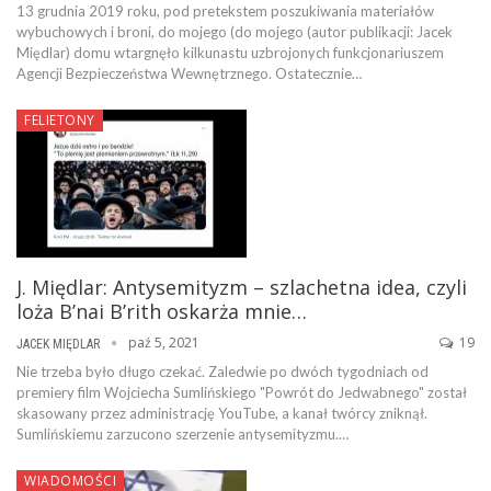
13 grudnia 2019 roku, pod pretekstem poszukiwania materiałów
wybuchowych i broni, do mojego (do mojego (autor publikacji: Jacek
Międlar) domu wtargnęło kilkunastu uzbrojonych funkcjonariuszem
Agencji Bezpieczeństwa Wewnętrznego. Ostatecznie…
FELIETONY
J. Międlar: Antysemityzm – szlachetna idea, czyli
loża B’nai B’rith oskarża mnie…
paź 5, 2021
19
JACEK MIĘDLAR
Nie trzeba było długo czekać. Zaledwie po dwóch tygodniach od
premiery film Wojciecha Sumlińskiego "Powrót do Jedwabnego" został
skasowany przez administrację YouTube, a kanał twórcy zniknął.
Sumlińskiemu zarzucono szerzenie antysemityzmu.…
WIADOMOŚCI