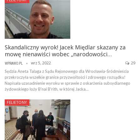
Skandaliczny wyrok! Jacek Międlar skazany za
mowę nienawiści wobec „narodowości…
wrz 5, 2022
29
WPRAWO.PL
Sędzia Aneta Talaga z Sądu Rejonowego dla Wrocławia-Śródmieścia
przekroczyła wszelkie granice przyzwoitości i zdrowego rozsądku!
Napisała uzasadnienie wyroku w sprawie z oskarżenia subsydiarnego
żydowskiego loży B'nai B'rith, w której Jacka…
FELIETONY