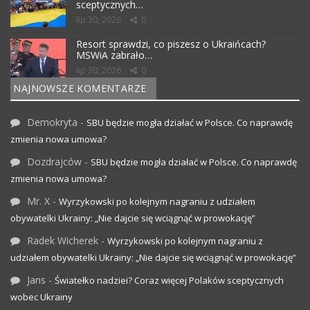
sceptycznych…
lip 30, 2026
0
Resort sprawdzi, co piszesz o Ukraińcach?
MSWiA zabrało…
lip 30, 2026
0
NAJNOWSZE KOMENTARZE
Demokryta
-
SBU będzie mogła działać w Polsce. Co naprawdę
zmienia nowa umowa?
Dozdrajców
-
SBU będzie mogła działać w Polsce. Co naprawdę
zmienia nowa umowa?
Mr. X
-
Wyrzykowski po kolejnym nagraniu z udziałem
obywatelki Ukrainy: „Nie dajcie się wciągnąć w prowokację”
Radek Wicherek
-
Wyrzykowski po kolejnym nagraniu z
udziałem obywatelki Ukrainy: „Nie dajcie się wciągnąć w prowokację”
Jans
-
Światełko nadziei? Coraz więcej Polaków sceptycznych
wobec Ukrainy