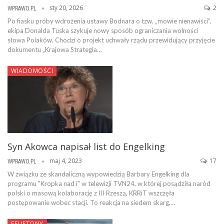
sty 20, 2026
2
WPRAWO.PL
Po fiasku próby wdrożenia ustawy Bodnara o tzw. „mowie nienawiści”,
ekipa Donalda Tuska szykuje nowy sposób ograniczania wolności
słowa Polaków. Chodzi o projekt uchwały rządu przewidujący przyjęcie
dokumentu „Krajowa Strategia…
WIADOMOŚCI
Syn Akowca napisał list do Engelking
maj 4, 2023
17
WPRAWO.PL
W związku ze skandaliczną wypowiedzią Barbary Engelking dla
programu "Kropka nad i" w telewizji TVN24, w której posądziła naród
polski o masową kolaborację z III Rzeszą, KRRiT wszczęła
postępowanie wobec stacji. To reakcja na siedem skarg,…
FELIETONY