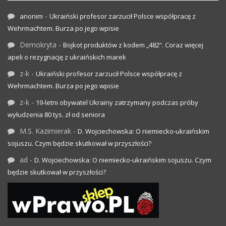
-
anonim
Ukraiński profesor zarzucił Polsce współpracę z
Wehrmachtem. Burza po jego wpisie
Demokryta
-
Bojkot produktów z kodem „482”. Coraz więcej
apeli o rezygnację z ukraińskich marek
z-k
-
Ukraiński profesor zarzucił Polsce współpracę z
Wehrmachtem. Burza po jego wpisie
z-k
-
19-letni obywatel Ukrainy zatrzymany podczas próby
wyłudzenia 80 tys. zł od seniora
M.S. Kazimierak
-
D. Wojciechowska: O niemiecko-ukraińskim
sojuszu. Czym będzie skutkował w przyszłości?
ad
-
D. Wojciechowska: O niemiecko-ukraińskim sojuszu. Czym
będzie skutkował w przyszłości?