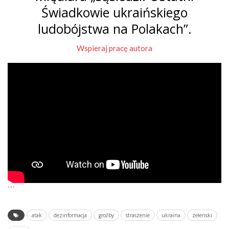
Świadkowie ukraińskiego
ludobójstwa na Polakach”.
Wspieraj pracę autora
```
atak
dezinformacja
groźby
straszenie
ukraina
zełenski