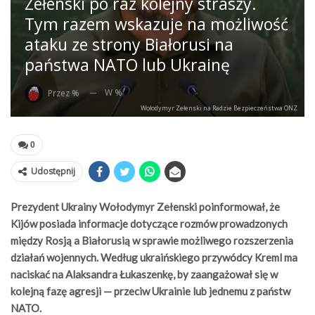
Zełenski po raz kolejny straszy.
Tym razem wskazuje na możliwość
ataku ze strony Białorusi na
państwa NATO lub Ukrainę
W %
Przez %
Wołodymyr Zełenski na Radzie Bezpieczeństwa ONZ
0
Udostępnij
Prezydent Ukrainy Wołodymyr Zełenski poinformował, że
Kijów posiada informacje dotyczące rozmów prowadzonych
między Rosją a Białorusią w sprawie możliwego rozszerzenia
działań wojennych. Według ukraińskiego przywódcy Kreml ma
naciskać na Alaksandra Łukaszenkę, by zaangażował się w
kolejną fazę agresji — przeciw Ukrainie lub jednemu z państw
NATO.