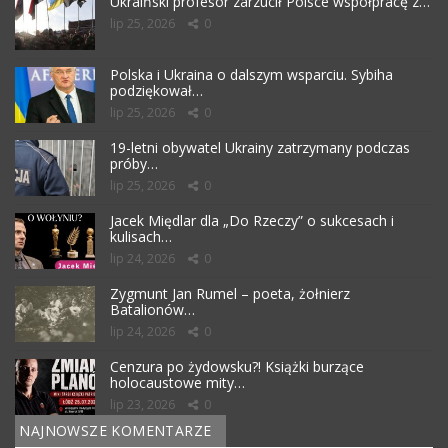
Ukraiński profesor zarzucił Polsce współpracę z…
lip 25, 2026
0
Polska i Ukraina o dalszym wsparciu. Sybiha
podziękował…
lip 25, 2026
0
19-letni obywatel Ukrainy zatrzymany podczas
próby…
lip 25, 2026
0
Jacek Międlar dla „Do Rzeczy” o sukcesach i
kulisach…
lip 24, 2026
0
Zygmunt Jan Rumel – poeta, żołnierz
Batalionów…
lip 24, 2026
0
Cenzura po żydowsku?! Książki burzące
holocaustowe mity…
lip 23, 2026
0
NAJNOWSZE KOMENTARZE