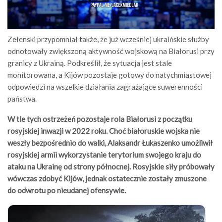
Zełenski przypomniał także, że już wcześniej ukraińskie służby
odnotowały zwiększoną aktywność wojskową na Białorusi przy
granicy z Ukrainą. Podkreślił, że sytuacja jest stale
monitorowana, a Kijów pozostaje gotowy do natychmiastowej
odpowiedzi na wszelkie działania zagrażające suwerenności
państwa.
W tle tych ostrzeżeń pozostaje rola Białorusi z początku
rosyjskiej inwazji w 2022 roku. Choć białoruskie wojska nie
weszły bezpośrednio do walki, Alaksandr Łukaszenko umożliwił
rosyjskiej armii wykorzystanie terytorium swojego kraju do
ataku na Ukrainę od strony północnej. Rosyjskie siły próbowały
wówczas zdobyć Kijów, jednak ostatecznie zostały zmuszone
do odwrotu po nieudanej ofensywie.