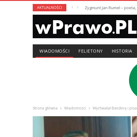
AKTUALNOŚCI
Zygmunt Jan Rumel – poeta,
WIADOMOŚCI
FELIETONY
HISTORIA
Strona główna
Wiadomości
Wychwalał Banderę i pisał