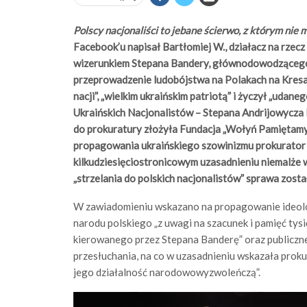
Polscy nacjonaliści to jebane ścierwo, z którym nie
Facebook’u napisał Bartłomiej W., działacz na rzecz 
wizerunkiem Stepana Bandery, głównodowodzącego 
przeprowadzenie ludobójstwa na Polakach na Kres
nacji”, „wielkim ukraińskim patriotą” i życzył „udan
Ukraińskich Nacjonalistów – Stepana Andrijowycza
do prokuratury złożyła Fundacja „Wołyń Pamiętamy”
propagowania ukraińskiego szowinizmu prokurator
kilkudziesięciostronicowym uzasadnieniu niemalże 
„strzelania do polskich nacjonalistów” sprawa zost
W zawiadomieniu wskazano na propagowanie ideolog
narodu polskiego „z uwagi na szacunek i pamięć tys
kierowanego przez Stepana Banderę” oraz publicz
przesłuchania, na co w uzasadnieniu wskazała proku
jego działalność narodowowyzwoleńczą”.