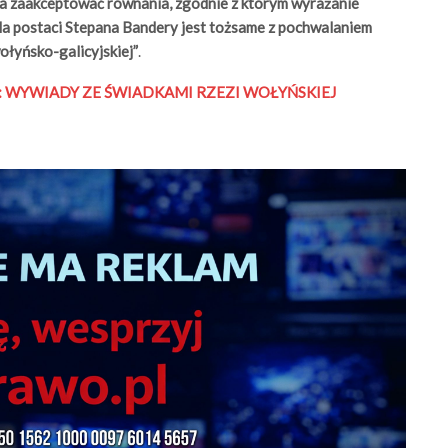
a zaakceptować równania, zgodnie z którym wyrażanie
la postaci Stepana Bandery jest tożsame z pochwalaniem
ołyńsko-galicyjskiej”
.
:
WYWIADY ZE ŚWIADKAMI RZEZI WOŁYŃSKIEJ