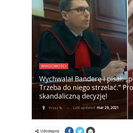
WIADOMOŚCI
Wychwalał Banderę i pisał: „po
Trzeba do niego strzelać.” Pr
skandaliczną decyzję!
Last updated
mar 29, 2021
Przez %
Udostępnij