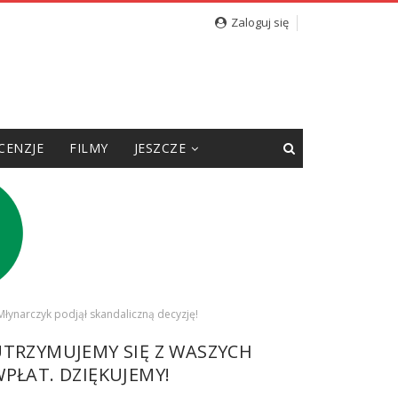
nego
Zaloguj się
CENZJE
FILMY
JESZCZE
 Młynarczyk podjął skandaliczną decyzję!
UTRZYMUJEMY SIĘ Z WASZYCH
PŁAT. DZIĘKUJEMY!