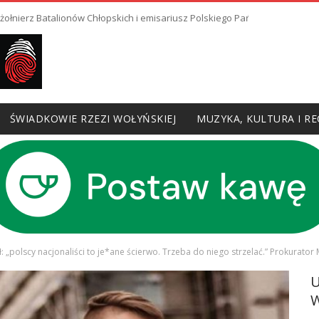
 żołnierz Batalionów Chłopskich i emisariusz Polskiego Państwa Podziem
ŚWIADKOWIE RZEZI WOŁYŃSKIEJ
MUZYKA, KULTURA I RE
: „polscy nacjonaliści to je*ane ścierwo. Trzeba do niego strzelać.” Prokurator
W