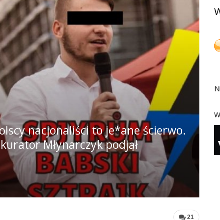
W
N
W
lscy nacjonaliści to je*ane ścierwo.
okurator Młynarczyk podjął
21