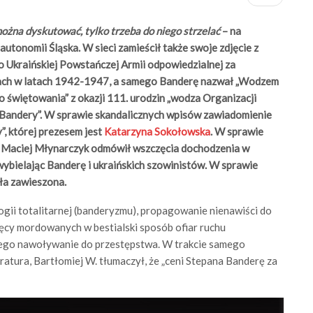
 można dyskutować, tylko trzeba do niego strzelać
– na
autonomii Śląska. W sieci zamieścił także swoje zdjęcie z
Ukraińskiej Powstańczej Armii odpowiedzialnej za
ach w latach 1942-1947, a samego Banderę nazwał „Wodzem
ego świętowania” z okazji 111. urodzin „wodza Organizacji
 Bandery”. W sprawie skandalicznych wpisów zawiadomienie
, której prezesem jest
Katarzyna Sokołowska
. W sprawie
 Maciej Młynarczyk odmówił wszczęcia dochodzenia w
wybielając Banderę i ukraińskich szowinistów. W sprawie
ała zawieszona.
ii totalitarnej (banderyzmu), propagowanie nienawiści do
ięcy mordowanych w bestialski sposób ofiar ruchu
nego nawoływanie do przestępstwa. W trakcie samego
ratura, Bartłomiej W. tłumaczył, że „ceni Stepana Banderę za