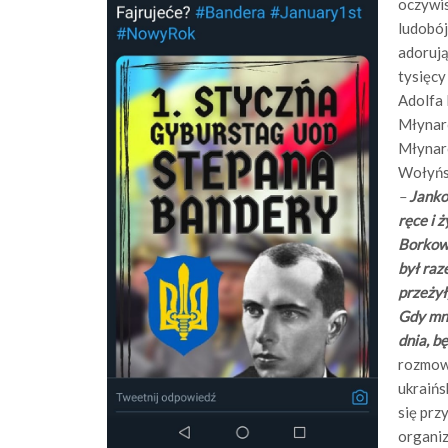
oczywis
ludobój
adorują
tysięcy
Adolfa 
Młynarc
Młynar
Wołyńsk
–
Jank
ręce i 
Borkows
był raz
przeżył
Gdy mni
dnia, b
rozmow
ukraińs
się prz
organiz