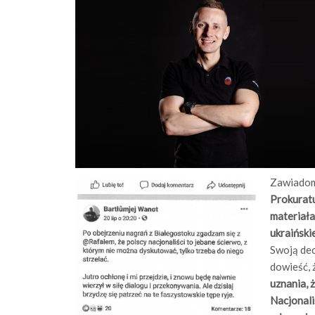
Zawiadomi
Prokurat
materiała
ukraińsk
Swoją dec
dowieść, 
uznania, 
Nacjonali