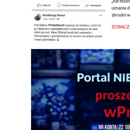
„nie możn
uznania d
zbrodni w
ZOBACZ