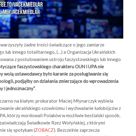
owarzyszyły żadne treści świadczące o jego zamiarze
 lub innego totalitarnego, (…) a Organizacja Ukraińskich
ikowana z postulowaniem ustroju faszystowskiego lub innego
otyczące faszystowskiego charakteru OUN i UPA nie
by wolą ustawodawcy było karanie za posługiwanie się
eologii, podjąłby on działania zmierzające do wprowadzenia
y i jednoznaczny”
.
czarno na białym: prokurator Maciej Młynarczyk wybiela
wanie ukraińskiego szowinizmu i wychwalanie ludobójców z
, którzy mordowali Polaków w możliwie bestialski sposób,
zaświadczają Świadkowie Rzez Wołyńskiej, z którymi
nie się spotykam (
ZOBACZ
). Bezczelnie zaprzecza