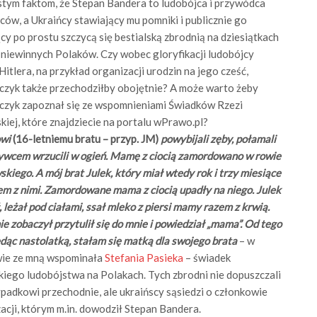
tym faktom, że Stepan Bandera to ludobójca i przywódca
ców, a Ukraińcy stawiający mu pomniki i publicznie go
cy po prostu szczycą się bestialską zbrodnią na dziesiątkach
 niewinnych Polaków. Czy wobec gloryfikacji ludobójcy
Hitlera, na przykład organizacji urodzin na jego cześć,
zyk także przechodziłby obojętnie? A może warto żeby
czyk zapoznał się ze wspomnieniami Świadków Rzezi
iej, które znajdziecie na portalu wPrawo.pl?
owi
(16-letniemu bratu – przyp. JM)
powybijali zęby, połamali
żywcem wrzucili w ogień. Mamę z ciocią zamordowano w rowie
kiego. A mój brat Julek, który miał wtedy rok i trzy miesiące
em z nimi. Zamordowane mama z ciocią upadły na niego. Julek
, leżał pod ciałami, ssał mleko z piersi mamy razem z krwią.
e zobaczył przytulił się do mnie i powiedział „mama”. Od tego
ędąc nastolatką, stałam się matką dla swojego brata
– w
ie ze mną wspominała
Stefania Pasieka
– świadek
kiego ludobójstwa na Polakach. Tych zbrodni nie dopuszczali
ypadkowi przechodnie, ale ukraińscy sąsiedzi o członkowie
acji, którym m.in. dowodził Stepan Bandera.