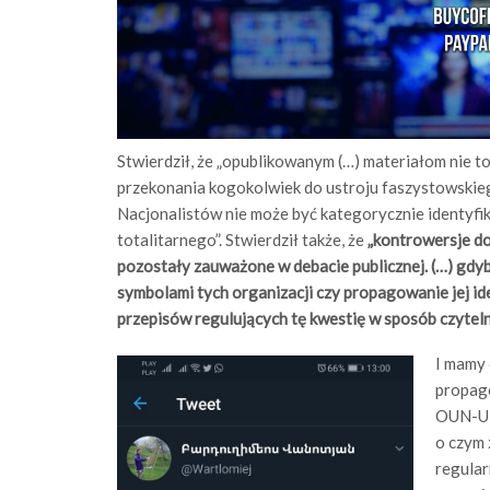
Stwierdził, że „opublikowanym (…) materiałom nie t
przekonania kogokolwiek do ustroju faszystowskiego
Nacjonalistów nie może być kategorycznie identyf
totalitarnego”. Stwierdził także, że
„kontrowersje d
pozostały zauważone w debacie publicznej. (…) gdy
symbolami tych organizacji czy propagowanie jej id
przepisów regulujących tę kwestię w sposób czyteln
I mamy 
propago
OUN-UPA
o czym 
regular