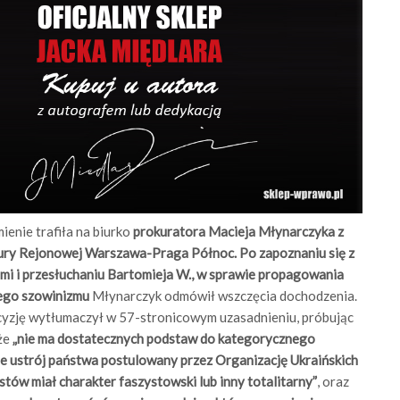
enie trafiła na biurko
prokuratora Macieja Młynarczyka z
ury Rejonowej Warszawa-Praga Północ. Po zapoznaniu się z
mi i przesłuchaniu Bartomieja W., w sprawie propagowania
iego szowinizmu
Młynarczyk odmówił wszczęcia dochodzenia.
yzję wytłumaczył w 57-stronicowym uzasadnieniu, próbując
że
„nie ma dostatecznych podstaw do kategorycznego
że ustrój państwa postulowany przez Organizację Ukraińskich
stów miał charakter faszystowski lub inny totalitarny”
, oraz