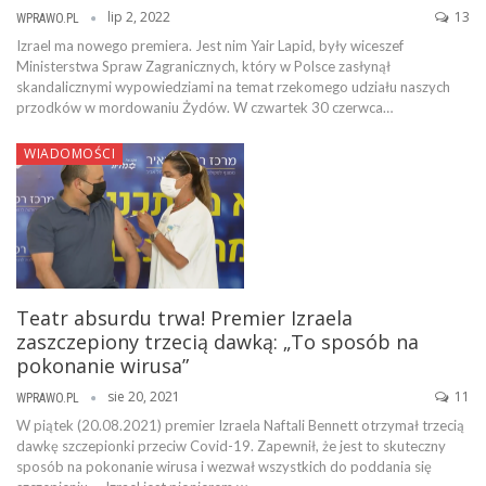
lip 2, 2022
13
WPRAWO.PL
Izrael ma nowego premiera. Jest nim Yair Lapid, były wiceszef
Ministerstwa Spraw Zagranicznych, który w Polsce zasłynął
skandalicznymi wypowiedziami na temat rzekomego udziału naszych
przodków w mordowaniu Żydów. W czwartek 30 czerwca…
WIADOMOŚCI
Teatr absurdu trwa! Premier Izraela
zaszczepiony trzecią dawką: „To sposób na
pokonanie wirusa”
sie 20, 2021
11
WPRAWO.PL
W piątek (20.08.2021) premier Izraela Naftali Bennett otrzymał trzecią
dawkę szczepionki przeciw Covid-19. Zapewnił, że jest to skuteczny
sposób na pokonanie wirusa i wezwał wszystkich do poddania się