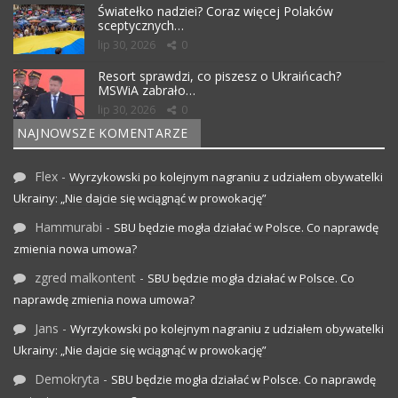
Światełko nadziei? Coraz więcej Polaków
sceptycznych…
lip 30, 2026
0
Resort sprawdzi, co piszesz o Ukraińcach?
MSWiA zabrało…
lip 30, 2026
0
NAJNOWSZE KOMENTARZE
Flex
-
Wyrzykowski po kolejnym nagraniu z udziałem obywatelki
Ukrainy: „Nie dajcie się wciągnąć w prowokację”
Hammurabi
-
SBU będzie mogła działać w Polsce. Co naprawdę
zmienia nowa umowa?
zgred malkontent
-
SBU będzie mogła działać w Polsce. Co
naprawdę zmienia nowa umowa?
Jans
-
Wyrzykowski po kolejnym nagraniu z udziałem obywatelki
Ukrainy: „Nie dajcie się wciągnąć w prowokację”
Demokryta
-
SBU będzie mogła działać w Polsce. Co naprawdę