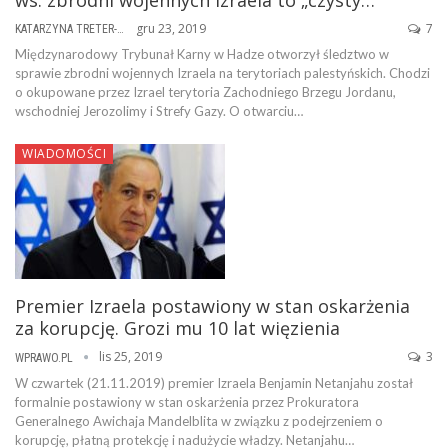
gru 23, 2019
7
KATARZYNA TRETER-SIERPIŃSKA
Międzynarodowy Trybunał Karny w Hadze otworzył śledztwo w
sprawie zbrodni wojennych Izraela na terytoriach palestyńskich. Chodzi
o okupowane przez Izrael terytoria Zachodniego Brzegu Jordanu,
wschodniej Jerozolimy i Strefy Gazy. O otwarciu…
WIADOMOŚCI
Premier Izraela postawiony w stan oskarżenia
za korupcję. Grozi mu 10 lat więzienia
lis 25, 2019
3
WPRAWO.PL
W czwartek (21.11.2019) premier Izraela Benjamin Netanjahu został
formalnie postawiony w stan oskarżenia przez Prokuratora
Generalnego Awichaja Mandelblita w związku z podejrzeniem o
korupcję, płatną protekcję i nadużycie władzy. Netanjahu…