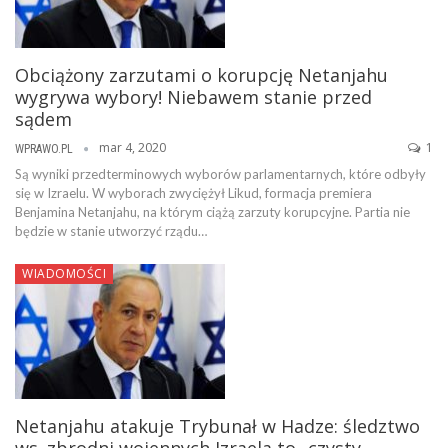
Obciążony zarzutami o korupcję Netanjahu
wygrywa wybory! Niebawem stanie przed
sądem
mar 4, 2020
1
WPRAWO.PL
Są wyniki przedterminowych wyborów parlamentarnych, które odbyły
się w Izraelu. W wyborach zwyciężył Likud, formacja premiera
Benjamina Netanjahu, na którym ciążą zarzuty korupcyjne. Partia nie
będzie w stanie utworzyć rządu…
WIADOMOŚCI
Netanjahu atakuje Trybunał w Hadze: śledztwo
ws. zbrodni wojennych Izraela to „czysty…