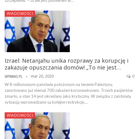
szczepieniu. – Izrael jest pionierem w…
WIADOMOŚCI
Izrael: Netanjahu unika rozprawy za korupcję i
zakazuje opuszczania domów! „To nie jest…
mar 20, 2020
0
WPRAWO.PL
W 8-milionowym państwie położonym na terenie Palestyny,
zanotowano już niemal 700 zakażeń koronawirusem. Trzech pacjentów
zmarło, a stan 14 jest określany jako krytyczny. W związku z zaistniałą
sytuacją wprowadzane są kolejne restrykcje.…
WIADOMOŚCI