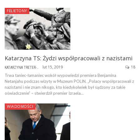
FELIETONY
Katarzyna TS: Żydzi współpracowali z nazistami
lut 15, 2019
18
KATARZYNA TRETER-SIERPIŃSKA
Trwa taniec-łamaniec wokół wypowiedzi premiera Benjamina
Netanjahu podczas wizyty w Muzeum POLIN. „Polacy współpracowali z
nazistami i nie znam nikogo, kto kiedykolwiek był sądzony za takie
oświadczenie” – stwierdził premier Izraela…
WIADOMOŚCI