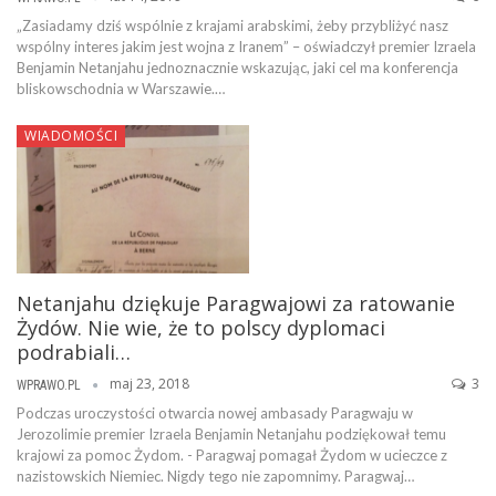
„Zasiadamy dziś wspólnie z krajami arabskimi, żeby przybliżyć nasz
wspólny interes jakim jest wojna z Iranem” – oświadczył premier Izraela
Benjamin Netanjahu jednoznacznie wskazując, jaki cel ma konferencja
bliskowschodnia w Warszawie.…
WIADOMOŚCI
Netanjahu dziękuje Paragwajowi za ratowanie
Żydów. Nie wie, że to polscy dyplomaci
podrabiali…
maj 23, 2018
3
WPRAWO.PL
Podczas uroczystości otwarcia nowej ambasady Paragwaju w
Jerozolimie premier Izraela Benjamin Netanjahu podziękował temu
krajowi za pomoc Żydom. - Paragwaj pomagał Żydom w ucieczce z
nazistowskich Niemiec. Nigdy tego nie zapomnimy. Paragwaj…