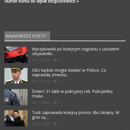
Numer konta do wpłat bezpośrednich »
NAJNOWSZE POSTY
Wyrzykowski po kolejnym nagraniu z udziałem
obywatelki…
sie 1, 2026
0
SBU będzie mogła działać w Polsce. Co
naprawdę zmienia…
sie 1, 2026
0
Śmierć 31-latki w policyjnej celi. Policjantka
miała…
sie 1, 2026
0
Tusk zapowiada kolejną pomoc dla Ukrainy. W
grze są…
sie 1, 2026
0