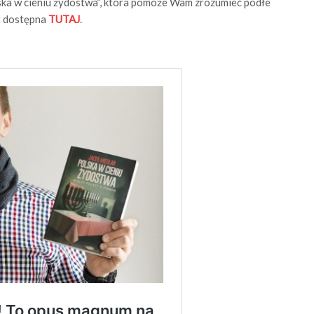
ska w cieniu żydostwa”, która pomoże Wam zrozumieć podłe
st dostępna
TUTAJ
.