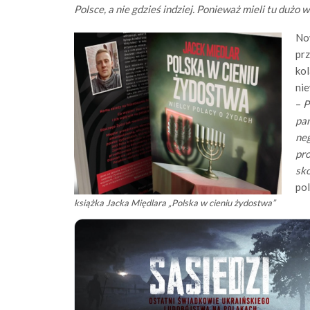
Polsce, a nie gdzieś indziej. Ponieważ mieli tu duż
Now
pr
kol
ni
–
P
par
neg
pro
sko
pol
książka Jacka Międlara „Polska w cieniu żydostwa”