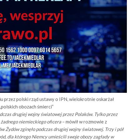
u przez polski rząd ustawy o IPN, wielokrotnie oskarżał
„polskich obozach śmierci”
dczas drugiej wojny światowej przez Polaków. Tylko przez
o żadnego niemieckiego oficera
– mówił w rozmowie z
w Żydów zginęło podczas drugiej wojny światowej. Trzy i pół
wód, dla którego Niemcy umieścili swoje obozy zagłady w