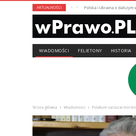
AKTUALNOŚCI
Polska i Ukraina o dalszym
WIADOMOŚCI
FELIETONY
HISTORIA
Strona główna
Wiadomości
Polakom zarzucał mordow