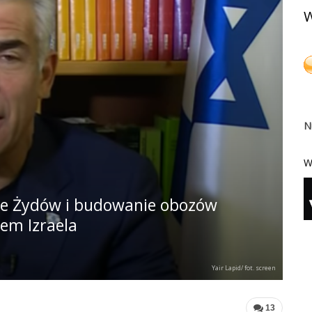
W
N
W
e Żydów i budowanie obozów
rem Izraela
Yair Lapid/ fot. screen
13