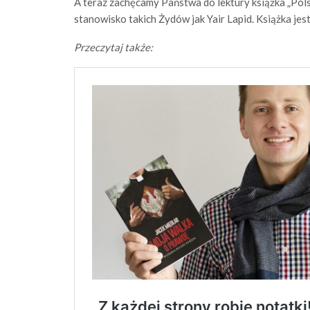
A teraz zachęcamy Państwa do lektury książka „Pol
stanowisko takich Żydów jak Yair Lapid. Książka je
Przeczytaj także: