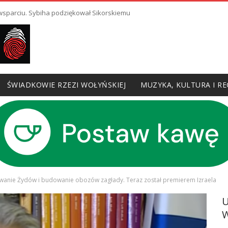
 wsparciu. Sybiha podziękował Sikorskiemu
ŚWIADKOWIE RZEZI WOŁYŃSKIEJ
MUZYKA, KULTURA I RE
anie Żydów i budowanie obozów zagłady. Teraz został premierem Izraela
W