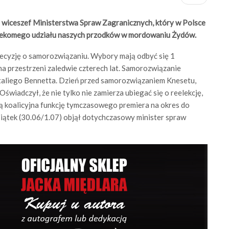
ły wiceszef Ministerstwa Spraw Zagranicznych, który w Polsce
rzekomego udziału naszych przodków w mordowaniu Żydów.
decyzję o samorozwiązaniu. Wybory mają odbyć się 1
na przestrzeni zaledwie czterech lat. Samorozwiązanie
ftaliego Bennetta. Dzień przed samorozwiązaniem Knesetu,
wiadczył, że nie tylko nie zamierza ubiegać się o reelekcję,
wą koalicyjna funkcję tymczasowego premiera na okres do
iątek (30.06/1.07) objął dotychczasowy minister spraw