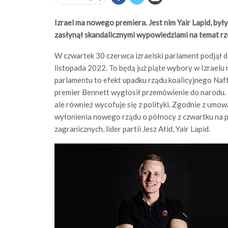
Izrael ma nowego premiera. Jest nim Yair Lapid, by
zasłynął skandalicznymi wypowiedziami na temat 
W czwartek 30 czerwca izraelski parlament podjął 
listopada 2022. To będą już piąte wybory w Izraelu 
parlamentu to efekt upadku rządu koalicyjnego Na
premier Bennett wygłosił przemówienie do narodu. Oś
ale również wycofuje się z polityki. Zgodnie z umo
wyłonienia nowego rządu o północy z czwartku na p
zagranicznych, lider partii Jesz Atid, Yair Lapid.