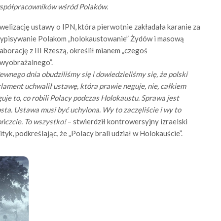
o współpracowników wśród Polaków.
elizację ustawy o IPN, która pierwotnie zakładała karanie za
zypisywanie Polakom „holokaustowanie” Żydów i masową
aborację z III Rzeszą, określił mianem „czegoś
ewyobrażalnego”.
ewnego dnia obudziliśmy się i dowiedzieliśmy się, że polski
lament uchwalił ustawę, która prawie neguje, nie, całkiem
uje to, co robili Polacy podczas Holokaustu. Sprawa jest
sta. Ustawa musi być uchylona. Wy to zaczęliście i wy to
ńczcie. To wszystko!
– stwierdził kontrowersyjny izraelski
ityk, podkreślając, że „Polacy brali udział w Holokauście”.