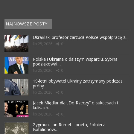
NAJNOWSZE POSTY
Ukraiński profesor zarzucił Polsce współpracę z…
lip 25, 2026
0
Polska i Ukraina o dalszym wsparciu. Sybiha
podziękował…
lip 25, 2026
0
19-letni obywatel Ukrainy zatrzymany podczas
próby…
lip 25, 2026
0
Jacek Międlar dla „Do Rzeczy” o sukcesach i
kulisach…
lip 24, 2026
0
Zygmunt Jan Rumel – poeta, żołnierz
Batalionów…