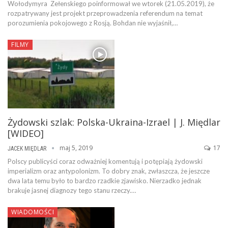
Wołodymyra Zełenskiego poinformował we wtorek (21.05.2019), że
rozpatrywany jest projekt przeprowadzenia referendum na temat
porozumienia pokojowego z Rosją. Bohdan nie wyjaśnił,…
FILMY
Żydowski szlak: Polska-Ukraina-Izrael | J. Międlar
[WIDEO]
maj 5, 2019
17
JACEK MIĘDLAR
Polscy publicyści coraz odważniej komentują i potępiają żydowski
imperializm oraz antypolonizm. To dobry znak, zwłaszcza, że jeszcze
dwa lata temu było to bardzo rzadkie zjawisko. Nierzadko jednak
brakuje jasnej diagnozy tego stanu rzeczy.…
WIADOMOŚCI