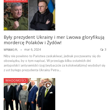
Były prezydent Ukrainy i mer Lwowa gloryfikują
mordercę Polaków i Żydów!
mar 6, 2024
3
WPRAWO.PL
Niby nie powinno to Państwa zaskakiwać, jednak poczuwamy się do
obowiązku, by o tym napisać. W przeciągu kilku ostatnich dni
antypolski i antysemicki rzyg (wybaczcie za kolokwializmy) wydobył się
z ust byłego prezydenta Ukrainy Petra…
WIADOMOŚCI