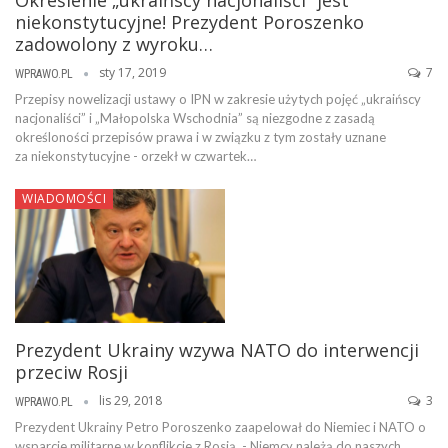
Określenie „ukraińscy nacjonaliści” jest
niekonstytucyjne! Prezydent Poroszenko
zadowolony z wyroku…
sty 17, 2019
7
WPRAWO.PL
Przepisy nowelizacji ustawy o IPN w zakresie użytych pojęć „ukraińscy
nacjonaliści” i „Małopolska Wschodnia” są niezgodne z zasadą
określoności przepisów prawa i w związku z tym zostały uznane
za niekonstytucyjne - orzekł w czwartek…
WIADOMOŚCI
Prezydent Ukrainy wzywa NATO do interwencji
przeciw Rosji
lis 29, 2018
3
WPRAWO.PL
Prezydent Ukrainy Petro Poroszenko zaapelował do Niemiec i NATO o
wsparcie militarne w konflikcie z Rosją. - Niemcy należą do naszych