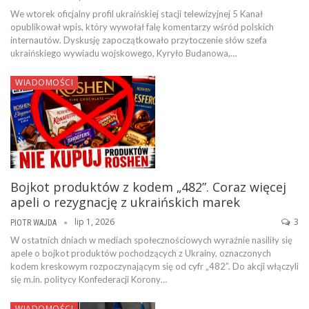
We wtorek oficjalny profil ukraińskiej stacji telewizyjnej 5 Kanał
opublikował wpis, który wywołał falę komentarzy wśród polskich
internautów. Dyskusję zapoczątkowało przytoczenie słów szefa
ukraińskiego wywiadu wojskowego, Kyryło Budanowa,…
WIADOMOŚCI
Bojkot produktów z kodem „482”. Coraz więcej
apeli o rezygnację z ukraińskich marek
lip 1, 2026
3
PIOTR WAJDA
W ostatnich dniach w mediach społecznościowych wyraźnie nasiliły się
apele o bojkot produktów pochodzących z Ukrainy, oznaczonych
kodem kreskowym rozpoczynającym się od cyfr „482”. Do akcji włączyli
się m.in. politycy Konfederacji Korony…
WIADOMOŚCI