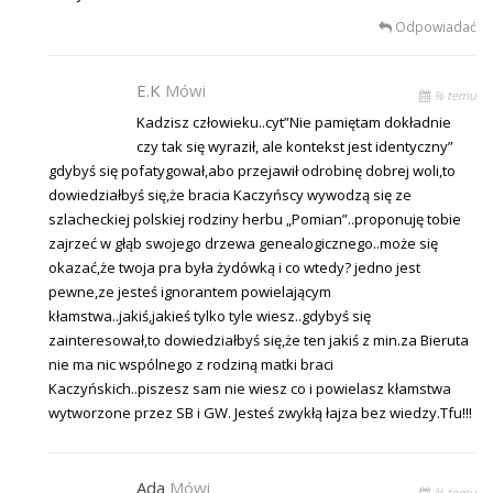
Odpowiadać
E.K
Mówi
% temu
Kadzisz człowieku..cyt”Nie pamiętam dokładnie
czy tak się wyraził, ale kontekst jest identyczny”
gdybyś się pofatygował,abo przejawił odrobinę dobrej woli,to
dowiedziałbyś się,że bracia Kaczyńscy wywodzą się ze
szlacheckiej polskiej rodziny herbu „Pomian”..proponuję tobie
zajrzeć w głąb swojego drzewa genealogicznego..może się
okazać,że twoja pra była żydówką i co wtedy? jedno jest
pewne,ze jesteś ignorantem powielającym
kłamstwa..jakiś,jakieś tylko tyle wiesz..gdybyś się
zainteresował,to dowiedziałbyś się,że ten jakiś z min.za Bieruta
nie ma nic wspólnego z rodziną matki braci
Kaczyńskich..piszesz sam nie wiesz co i powielasz kłamstwa
wytworzone przez SB i GW. Jesteś zwykłą łajza bez wiedzy.Tfu!!!
Ada
Mówi
% temu