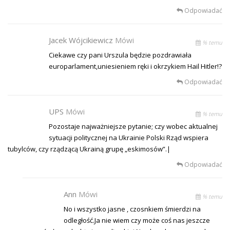
Odpowiadać
Jacek Wójcikiewicz
Mówi
% temu
Ciekawe czy pani Urszula będzie pozdrawiała
europarlament,uniesieniem ręki i okrzykiem Hail Hitler!?
Odpowiadać
UPS
Mówi
% temu
Pozostaje najważniejsze pytanie; czy wobec aktualnej
sytuacji politycznej na Ukrainie Polski Rząd wspiera
tubylców, czy rządzącą Ukrainą grupę „eskimosów”.|
Odpowiadać
Ann
Mówi
% temu
No i wszystko jasne , czosnkiem śmierdzi na
odległość.Ja nie wiem czy może coś nas jeszcze