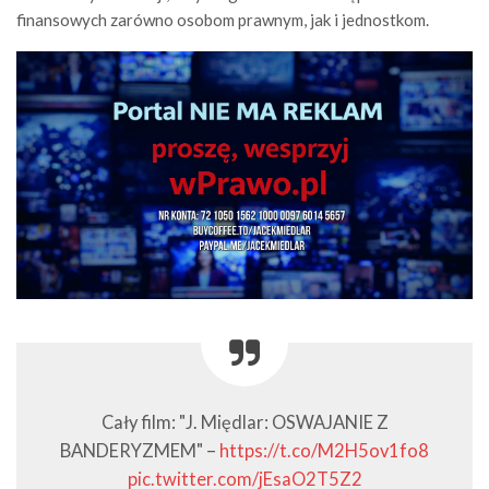
finansowych zarówno osobom prawnym, jak i jednostkom.
Cały film: "J. Międlar: OSWAJANIE Z
BANDERYZMEM" –
https://t.co/M2H5ov1fo8
pic.twitter.com/jEsaO2T5Z2