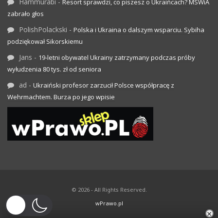
Hammurabi
-
Resort sprawdzi, co piszesz o Ukraińcach? MSWiA
zabrało głos
PolishPolackski
-
Polska i Ukraina o dalszym wsparciu. Sybiha
podziękował Sikorskiemu
Jans
-
19-letni obywatel Ukrainy zatrzymany podczas próby
wyłudzenia 80 tys. zł od seniora
ad
-
Ukraiński profesor zarzucił Polsce współpracę z
Wehrmachtem. Burza po jego wpisie
© 2026 - All Rights Reserved.
wPrawo.pl
×