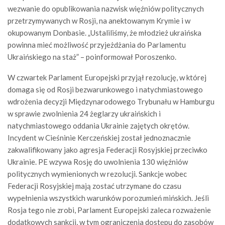
wezwanie do opublikowania nazwisk więźniów politycznych
przetrzymywanych w Rosji, na anektowanym Krymie i w
okupowanym Donbasie. „Ustaliliśmy, że młodzież ukraińska
powinna mieć możliwość przyjeżdżania do Parlamentu
Ukraińskiego na staż” – poinformował Poroszenko.
W czwartek Parlament Europejski przyjął rezolucję, w której
domaga się od Rosji bezwarunkowego i natychmiastowego
wdrożenia decyzji Międzynarodowego Trybunału w Hamburgu
w sprawie zwolnienia 24 żeglarzy ukraińskich i
natychmiastowego oddania Ukrainie zajętych okrętów.
Incydent w Cieśninie Kerczeńskiej został jednoznacznie
zakwalifikowany jako agresja Federacji Rosyjskiej przeciwko
Ukrainie. PE wzywa Rosję do uwolnienia 130 więźniów
politycznych wymienionych w rezolucji. Sankcje wobec
Federacji Rosyjskiej mają zostać utrzymane do czasu
wypełnienia wszystkich warunków porozumień mińskich. Jeśli
Rosja tego nie zrobi, Parlament Europejski zaleca rozważenie
dodatkowych sankcji, w tym ograniczenia dostępu do zasobów