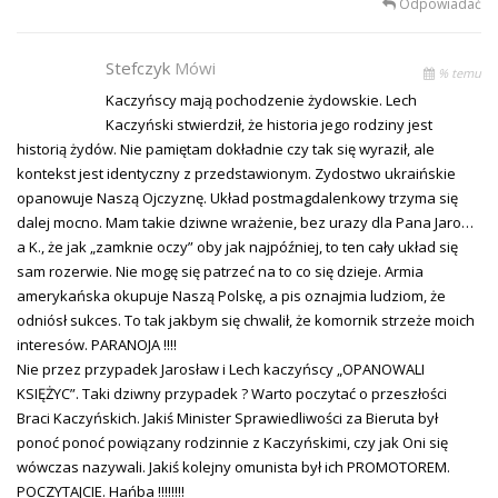
Odpowiadać
Stefczyk
Mówi
% temu
Kaczyńscy mają pochodzenie żydowskie. Lech
Kaczyński stwierdził, że historia jego rodziny jest
historią żydów. Nie pamiętam dokładnie czy tak się wyraził, ale
kontekst jest identyczny z przedstawionym. Zydostwo ukraińskie
opanowuje Naszą Ojczyznę. Układ postmagdalenkowy trzyma się
dalej mocno. Mam takie dziwne wrażenie, bez urazy dla Pana Jaro…
a K., że jak „zamknie oczy” oby jak najpóźniej, to ten cały układ się
sam rozerwie. Nie mogę się patrzeć na to co się dzieje. Armia
amerykańska okupuje Naszą Polskę, a pis oznajmia ludziom, że
odniósł sukces. To tak jakbym się chwalił, że komornik strzeże moich
interesów. PARANOJA !!!!
Nie przez przypadek Jarosław i Lech kaczyńscy „OPANOWALI
KSIĘŻYC”. Taki dziwny przypadek ? Warto poczytać o przeszłości
Braci Kaczyńskich. Jakiś Minister Sprawiedliwości za Bieruta był
ponoć ponoć powiązany rodzinnie z Kaczyńskimi, czy jak Oni się
wówczas nazywali. Jakiś kolejny omunista był ich PROMOTOREM.
POCZYTAJCIE. Hańba !!!!!!!!