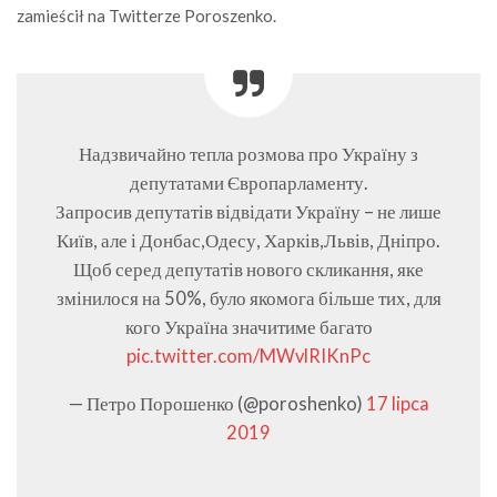
zamieścił na Twitterze Poroszenko.
Надзвичайно тепла розмова про Україну з
депутатами Європарламенту.
Запросив депутатів відвідати Україну – не лише
Київ, але і Донбас,Одесу, Харків,Львів, Дніпро.
Щоб серед депутатів нового скликання, яке
змінилося на 50%, було якомога більше тих, для
кого Україна значитиме багато
pic.twitter.com/MWvlRIKnPc
— Петро Порошенко (@poroshenko)
17 lipca
2019