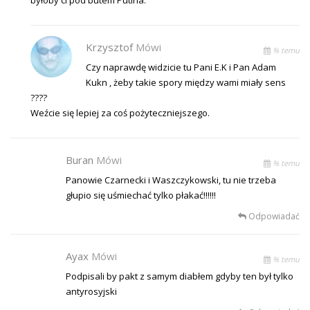
Krzysztof
Mówi
% temu
Czy naprawdę widzicie tu Pani E.K i Pan Adam
Kukn , żeby takie spory między wami miały sens
????
Weźcie się lepiej za coś pożyteczniejszego.
Buran
Mówi
% temu
Panowie Czarnecki i Waszczykowski, tu nie trzeba
głupio się uśmiechać tylko płakać!!!!!!
Odpowiadać
Ayax
Mówi
% temu
Podpisali by pakt z samym diabłem gdyby ten był tylko
antyrosyjski