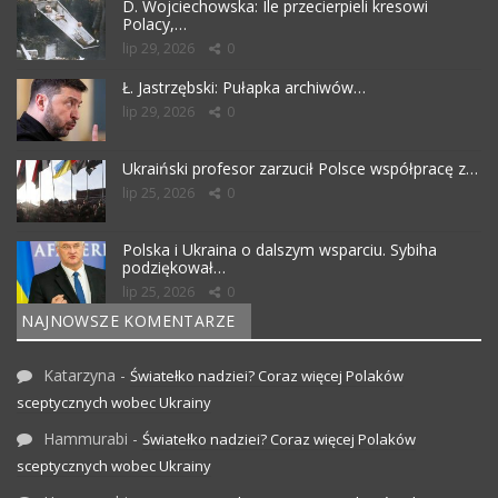
D. Wojciechowska: Ile przecierpieli kresowi
Polacy,…
lip 29, 2026
0
Ł. Jastrzębski: Pułapka archiwów…
lip 29, 2026
0
Ukraiński profesor zarzucił Polsce współpracę z…
lip 25, 2026
0
Polska i Ukraina o dalszym wsparciu. Sybiha
podziękował…
lip 25, 2026
0
NAJNOWSZE KOMENTARZE
Katarzyna
-
Światełko nadziei? Coraz więcej Polaków
sceptycznych wobec Ukrainy
Hammurabi
-
Światełko nadziei? Coraz więcej Polaków
sceptycznych wobec Ukrainy