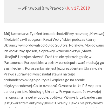
— wPrawo.pl (@wPrawopl)
July 17, 2019
Mój komentarz
: Tydzień temu obchodziliśmy rocznicę „Krwawej
Niedzieli”, czyli apogeum Rzezi Wołyńskiej, podczas której
Ukraińcy wymordowali od 60 do 200 tys. Polaków. Mordowano
ich w okrutny sposób, a oprawcy wznosili okrzyk „Sława
Ukrajini! Herojam sława!”. Dziś ten okrzyk rozlega się w
Parlamencie Europejskim, a polscy eurodeputowani słuchają go
z uśmiechem. Poroszenko nie jest już prezydentem Ukrainy, ale
Prawo i Sprawiedliwość nadal stawia na tego
probanderowskiego polityka i wspiera go na arenie
międzynarodowej. Co to oznacza? Oznacza to, że PiS wspiera
banderyzm jako ideologię Ukrainy. Przypuszczam, że w swojej
naiwności, a nawet głupocie, politycy PiS myślą, że banderyzm
jest gwarantem antyrosyjskości Ukrainy. I jakoś nie przychodzi