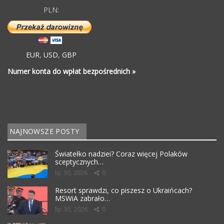
PLN:
EUR
,
USD
,
GBP
Numer konta do wpłat bezpośrednich »
NAJNOWSZE POSTY
Światełko nadziei? Coraz więcej Polaków
sceptycznych…
lip 30, 2026
0
Resort sprawdzi, co piszesz o Ukraińcach?
MSWiA zabrało…
lip 30, 2026
0