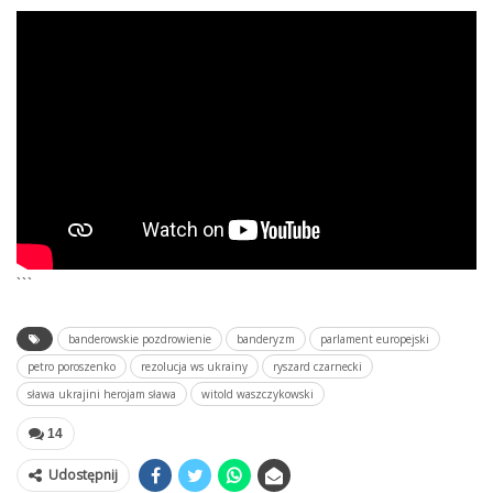
```
banderowskie pozdrowienie
banderyzm
parlament europejski
petro poroszenko
rezolucja ws ukrainy
ryszard czarnecki
sława ukrajini herojam sława
witold waszczykowski
14
Udostępnij