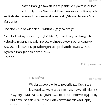
% temu
Sama Pani glosowala na te partie! A bylo to w 2015 r. –
rok po tym jak Naczelnik Panstwa Jaroslaw Kaczynski
vel Kalkstein wznosil banderowskie okrzyki „Slawa Ukrainie” na
Majdanie.
Chcialoby sie powiedziec : „Widzialy galy co braly”
A miala Pani wybor spory: byl Kukiz 15, w niektorych okregach
Pobudka Brauna i w calej Polsce wolnosciowcy z partii KORWIN.
Wszystko lepsze niz proaborcjonisci i probanderowcy w PiSu
Wybrala Pani jednak partie PiS…
Szkoda…
Odpowiadać
E.K
Mówi
% temu
Wyobraź sobie o ile to potrafisz,to Kukiz też
krzyczał „Chwała Ukrainie” jest nawet filmik na YT
z występu Kukiza na Majdanie..za to Braun i Korwin biją hołdy
Putinowi..no tak Ruski mniej Polaków wymordował i lepiej
byłoby ci pod butem Putina.