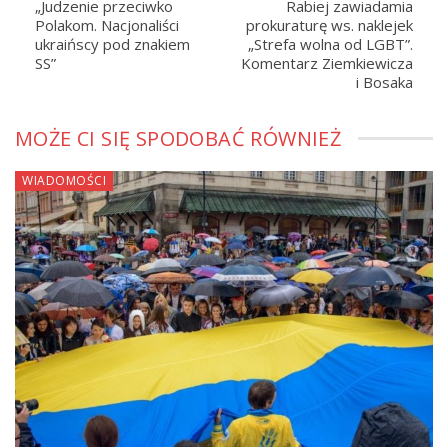
„Judzenie przeciwko
Rabiej zawiadamia
Polakom. Nacjonaliści
prokuraturę ws. naklejek
ukraińscy pod znakiem
„Strefa wolna od LGBT”.
SS”
Komentarz Ziemkiewicza
i Bosaka
MOŻE CI SIĘ SPODOBAĆ RÓWNIEŻ
WIADOMOŚCI