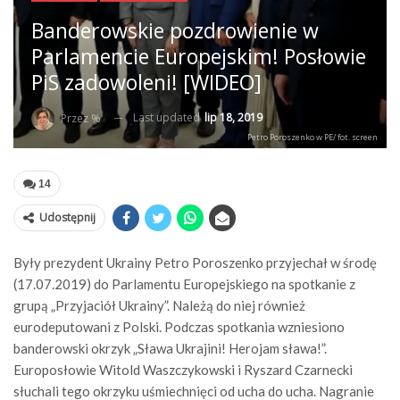
Banderowskie pozdrowienie w
Parlamencie Europejskim! Posłowie
PiS zadowoleni! [WIDEO]
Last updated
lip 18, 2019
Przez %
Petro Poroszenko w PE/ fot. screen
14
Udostępnij
Były prezydent Ukrainy Petro Poroszenko przyjechał w środę
(17.07.2019) do Parlamentu Europejskiego na spotkanie z
grupą „Przyjaciół Ukrainy”. Należą do niej również
eurodeputowani z Polski. Podczas spotkania wzniesiono
banderowski okrzyk „Sława Ukrajini! Herojam sława!”.
Europosłowie Witold Waszczykowski i Ryszard Czarnecki
słuchali tego okrzyku uśmiechnięci od ucha do ucha. Nagranie