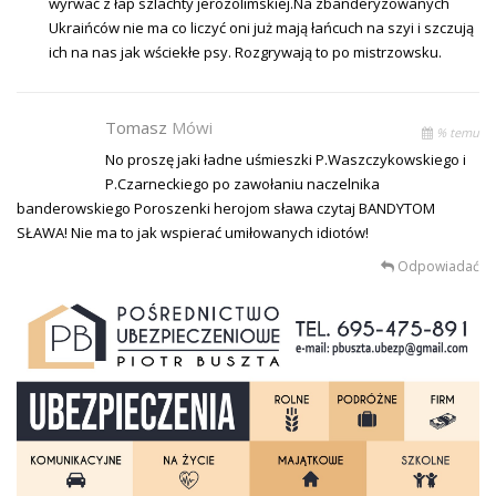
wyrwać z łap szlachty jerozolimskiej.Na zbanderyzowanych
Ukraińców nie ma co liczyć oni już mają łańcuch na szyi i szczują
ich na nas jak wściekłe psy. Rozgrywają to po mistrzowsku.
Tomasz
Mówi
% temu
No proszę jaki ładne uśmieszki P.Waszczykowskiego i
P.Czarneckiego po zawołaniu naczelnika
banderowskiego Poroszenki herojom sława czytaj BANDYTOM
SŁAWA! Nie ma to jak wspierać umiłowanych idiotów!
Odpowiadać