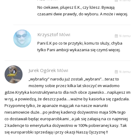
No ciekawe, plujesz E.K., czy liżesz. Bywają
czasami dwie prawdy, do wyboru. A może i więcej.
Krzysztof
Mówi
% temu
Pani E.K po co te przytyki, komu to służy, chyba
tylko Pani ambicji wykazania się czymś więcej.
Jurek Ogórek
Mówi
% temu
„wybrańcy” narodu już zostali „wybrani”…teraz to
możemy sobie przez kilka lat skoczyć im wiadomo
gdzie.Krytyka konstruktywna to dla nich obce zjawisko…naplujesz im
w ryj, a powiedzą, że deszcz pada….ważne by kasiorka się zgadzała.
Przypomnę tylko, że apanaże mają jak na nasze warunki
niesamowicie duże…po jednej kadencji dożywotnio maja 50% tego
co dostawali będąc europarobkami , a jak się załapią na co najmniej
2 kadencje to emeryturka dożywotnio w 100% pobieranej kasy. Tak
się europarobki sprzedają i przy okazji Naszą Ojczyznę !!