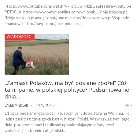
https://www.youtube.com/watch?v=_oGUwHNzBGs&feature=youtu.be
PETYCJA: https://www.petycjeonline.com/wniosek... Moja książka pt.
"Moja walka o prawdę" dostępna na http://sklep-wprawo.pl Wsparcie
finansowe: http://paypal.me/jacekmiedlar…
WIADOMOŚCI
„Zamiast Polaków, ma być posiane zboże!” Cóż
tam, panie, w polskiej polityce? Podsumowanie
dnia…
lip 9, 2018
6
JACEK MIĘDLAR
11 lipca będziemy obchodzili 75. rocznicę ludobójstwa na Wołyniu. To
jedna z najtragiczniejszych kart w historii Polski. W związku z tym, tego
dnia, pod pomnikami i tablicami upamiętniającymi ofiary rzezi
wołyńskiej na terenie całej Polski…