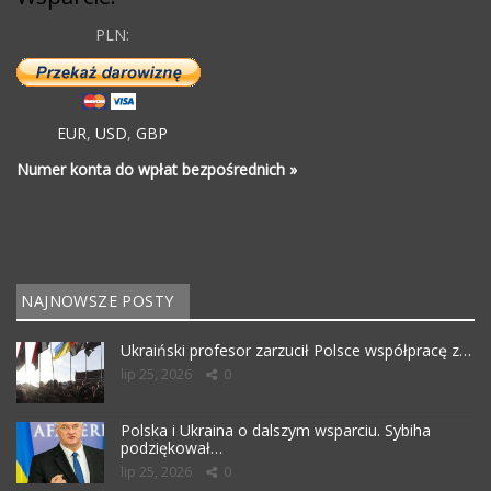
PLN:
EUR
,
USD
,
GBP
Numer konta do wpłat bezpośrednich »
NAJNOWSZE POSTY
Ukraiński profesor zarzucił Polsce współpracę z…
lip 25, 2026
0
Polska i Ukraina o dalszym wsparciu. Sybiha
podziękował…
lip 25, 2026
0