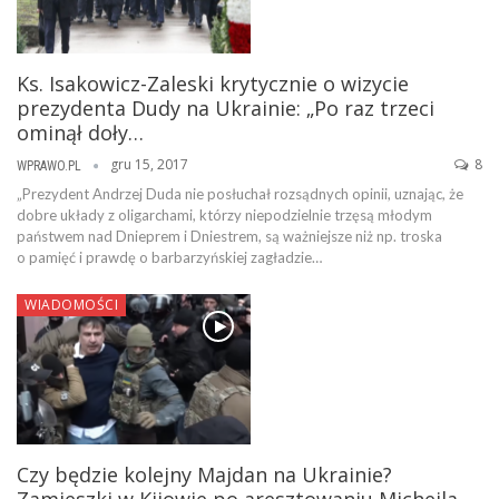
Ks. Isakowicz-Zaleski krytycznie o wizycie
prezydenta Dudy na Ukrainie: „Po raz trzeci
ominął doły…
gru 15, 2017
8
WPRAWO.PL
„Prezydent Andrzej Duda nie posłuchał rozsądnych opinii, uznając, że
dobre układy z oligarchami, którzy niepodzielnie trzęsą młodym
państwem nad Dnieprem i Dniestrem, są ważniejsze niż np. troska
o pamięć i prawdę o barbarzyńskiej zagładzie…
WIADOMOŚCI
Czy będzie kolejny Majdan na Ukrainie?
Zamieszki w Kijowie po aresztowaniu Micheila