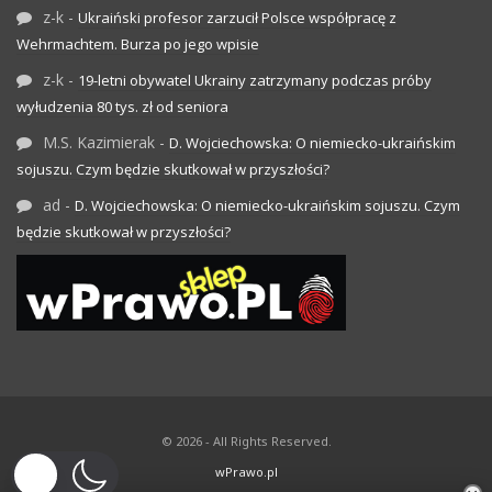
z-k
-
Ukraiński profesor zarzucił Polsce współpracę z
Wehrmachtem. Burza po jego wpisie
z-k
-
19-letni obywatel Ukrainy zatrzymany podczas próby
wyłudzenia 80 tys. zł od seniora
M.S. Kazimierak
-
D. Wojciechowska: O niemiecko-ukraińskim
sojuszu. Czym będzie skutkował w przyszłości?
ad
-
D. Wojciechowska: O niemiecko-ukraińskim sojuszu. Czym
będzie skutkował w przyszłości?
© 2026 - All Rights Reserved.
wPrawo.pl