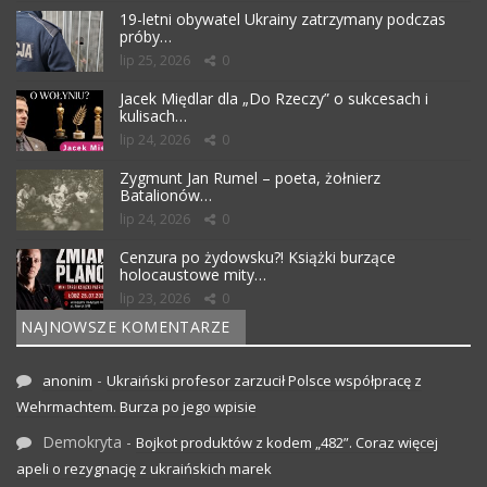
19-letni obywatel Ukrainy zatrzymany podczas
próby…
lip 25, 2026
0
Jacek Międlar dla „Do Rzeczy” o sukcesach i
kulisach…
lip 24, 2026
0
Zygmunt Jan Rumel – poeta, żołnierz
Batalionów…
lip 24, 2026
0
Cenzura po żydowsku?! Książki burzące
holocaustowe mity…
lip 23, 2026
0
NAJNOWSZE KOMENTARZE
-
anonim
Ukraiński profesor zarzucił Polsce współpracę z
Wehrmachtem. Burza po jego wpisie
Demokryta
-
Bojkot produktów z kodem „482”. Coraz więcej
apeli o rezygnację z ukraińskich marek