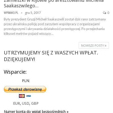
Saakaszwilego…
gru 5, 2017
0
WPRAWO.PL
Były prezydent Gruzji Micheil Saakaszwili został dziś rano zatrzymany
przez ukraińska policję pod zarzutem współpracy z organizacjami
przestępczymi i ukrywania działalności przestępczej. Po przejechaniu
kilkuset metrów pojazd wiozący…
NOWSZE POSTY
UTRZYMUJEMY SIĘ Z WASZYCH WPŁAT.
DZIĘKUJEMY!
Wsparcie:
PLN:
EUR
,
USD
,
GBP
Numer konta do wpłat bezpośrednich »