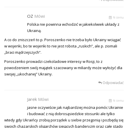
OZ
Mówi
% temu
Polska nie powinna wchodzić w jakiekolwiek układy z
Ukrainą.
A co do zniszczeń to p. Poroszenko nie trzeba było Ukrainy wciągać
w wojenki, bo te wojenki to nie jest robota „ruskich”, ale p. ziomali
„braci mądrzejszych”.
Poroszenko prowadzi czekoladowe interesy w Rosji, to z
powodzeniem swój majątek szacowany w miliardy może wyłożyć dla
swojej „ukochanej” Ukrainy.
Odpowiadać
Jarek
Mówi
% temu
jasne oczywiście jak najbardziej można pomóc Ukrainie
i budować z nią dobrosąsiedzkie stosunki ale tylko
wtedy gdy Ukraińcy zrobią porządek u siebie przegonią i pozbędą się
swoich chazarskich oligarchów siejących banderyzm oraz całe stado