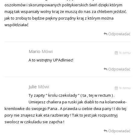
oszołomów i skorumpowanych politykierskich świń dzięki którym
mają tak wspaniały wolny kraj że muszą do nas za chlebem jeździć.
jak to zrobią to będzie piękny porządny kraj z którym można
współdziałać
Odpowiadać
Mario
Mówi
% temu
A to wstrętny UPAdliniec!
Odpowiadać
Julie
Mówi
% temu
Ty zapity ” krolu czekolady ” ( ta , tej w rectum ) .
Umiejesz chaliera pa ruski jak diabli to na kolanowke-
kremlowke do swojego Pana . A prawda u ciebie dwa pany ! I do tej
pory nie znajesz kak eta razbieraty ! Tak to jest jak rozpustnyj
swolocz w czikuladu sie zapcha !
Odpowiadać