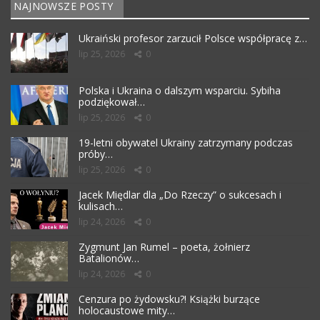
NAJNOWSZE POSTY
Ukraiński profesor zarzucił Polsce współpracę z…
lip 25, 2026
0
Polska i Ukraina o dalszym wsparciu. Sybiha
podziękował…
lip 25, 2026
0
19-letni obywatel Ukrainy zatrzymany podczas
próby…
lip 25, 2026
0
Jacek Międlar dla „Do Rzeczy” o sukcesach i
kulisach…
lip 24, 2026
0
Zygmunt Jan Rumel – poeta, żołnierz
Batalionów…
lip 24, 2026
0
Cenzura po żydowsku?! Książki burzące
holocaustowe mity…