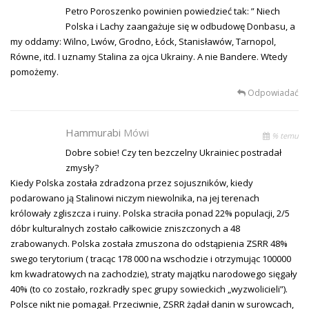
Petro Poroszenko powinien powiedzieć tak: ” Niech
Polska i Lachy zaangażuje się w odbudowę Donbasu, a
my oddamy: Wilno, Lwów, Grodno, Łóck, Stanisławów, Tarnopol,
Równe, itd. I uznamy Stalina za ojca Ukrainy. A nie Bandere. Wtedy
pomożemy.
Odpowiadać
Hammurabi
Mówi
% temu
Dobre sobie! Czy ten bezczelny Ukrainiec postradał
zmysły?
Kiedy Polska została zdradzona przez sojuszników, kiedy
podarowano ją Stalinowi niczym niewolnika, na jej terenach
królowały zgliszcza i ruiny. Polska straciła ponad 22% populacji, 2/5
dóbr kulturalnych zostało całkowicie zniszczonych a 48
zrabowanych. Polska została zmuszona do odstąpienia ZSRR 48%
swego terytorium ( tracąc 178 000 na wschodzie i otrzymując 100000
km kwadratowych na zachodzie), straty majątku narodowego sięgały
40% (to co zostało, rozkradły spec grupy sowieckich „wyzwolicieli”).
Polsce nikt nie pomagał. Przeciwnie, ZSRR żądał danin w surowcach,