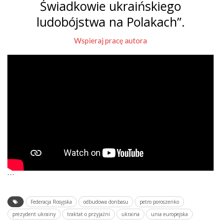
Świadkowie ukraińskiego
ludobójstwa na Polakach”.
Wspieraj pracę autora
```
Federacja Rosyjska
odbudowa donbasu
petro poroszenko
prezydent ukrainy
traktat o przyjaźni
ukraina
unia europejska