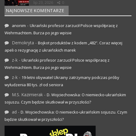
lip 23, 2026
0
NAJNOWSZE KOMENTARZE
-
anonim
Ukraiński profesor zarzucił Polsce współpracę z
Wehrmachtem. Burza po jego wpisie
Demokryta
-
Bojkot produktów z kodem „482”. Coraz więcej
apeli o rezygnację z ukraińskich marek
z-k
-
Ukraiński profesor zarzucił Polsce współpracę z
Wehrmachtem. Burza po jego wpisie
z-k
-
19-letni obywatel Ukrainy zatrzymany podczas próby
wyłudzenia 80 tys. zł od seniora
M.S. Kazimierak
-
D. Wojciechowska: O niemiecko-ukraińskim
sojuszu. Czym będzie skutkował w przyszłości?
ad
-
D. Wojciechowska: O niemiecko-ukraińskim sojuszu. Czym
będzie skutkował w przyszłości?