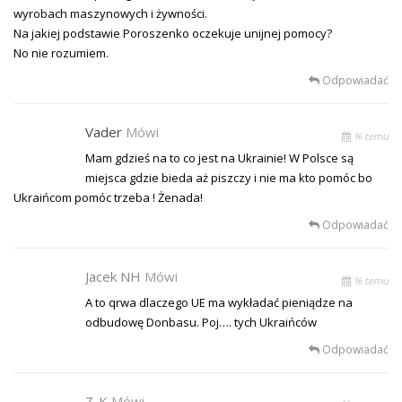
wyrobach maszynowych i żywności.
Na jakiej podstawie Poroszenko oczekuje unijnej pomocy?
No nie rozumiem.
Odpowiadać
Vader
Mówi
% temu
Mam gdzieś na to co jest na Ukrainie! W Polsce są
miejsca gdzie bieda aż piszczy i nie ma kto pomóc bo
Ukraińcom pomóc trzeba ! Żenada!
Odpowiadać
Jacek NH
Mówi
% temu
A to qrwa dlaczego UE ma wykładać pieniądze na
odbudowę Donbasu. Poj…. tych Ukraińców
Odpowiadać
Z-K
Mówi