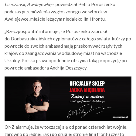
Lisiczańsk, Awdiejewkę
– powiedział Petro Poroszenko
podczas przemówienia wygłoszonego we wtorek w
Awdiejewce, mieście leżącym niedaleko linii frontu.
„Rzeczpospolita” informuje, że Poroszenko zaprosił
do Donbasu ukraińskich dyplomatów z całego świata, którzy po
powrocie do swoich ambasad mają przekonywać rządy tych
krajów do zaangażowania w odbudowę miast na wschodzie
Ukrainy. Polska prawdopodobnie otrzyma taką propozycję po
powrocie ambasadora Andrija Deszczycy.
ONZ alarmuje, że w toczącej się od ponad czterech lat wojnie,
zarówno po jednej, jak i po drugiej stronie linii frontu często