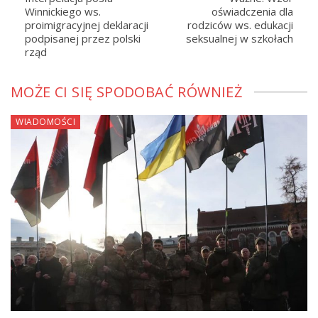
Winnickiego ws.
oświadczenia dla
proimigracyjnej deklaracji
rodziców ws. edukacji
podpisanej przez polski
seksualnej w szkołach
rząd
MOŻE CI SIĘ SPODOBAĆ RÓWNIEŻ
WIADOMOŚCI