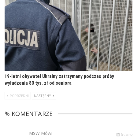
19-letni obywatel Ukrainy zatrzymany podczas próby
wyłudzenia 80 tys. zł od seniora
POPRZEDNI
NASTĘPNY
% KOMENTARZE
MSW
Mówi
% temu