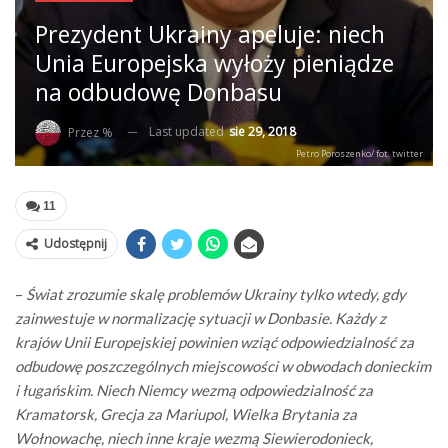
Prezydent Ukrainy apeluje: niech
Unia Europejska wyłoży pieniądze
na odbudowę Donbasu
Last updated
sie 29, 2018
Przez %
Petro Poroszenko/ fot. twitter
11
Udostępnij
–
Świat zrozumie skalę problemów Ukrainy tylko wtedy, gdy
zainwestuje w normalizację sytuacji w Donbasie. Każdy z
krajów Unii Europejskiej powinien wziąć odpowiedzialność za
odbudowę poszczególnych miejscowości w obwodach donieckim
i ługańskim. Niech Niemcy wezmą odpowiedzialność za
Kramatorsk, Grecja za Mariupol, Wielka Brytania za
Wołnowachę, niech inne kraje wezmą Siewierodonieck,