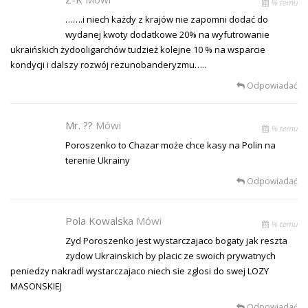
% temu
…….i niech każdy z krajów nie zapomni dodać do
wydanej kwoty dodatkowe 20% na wyfutrowanie
ukraińskich żydooligarchów tudzież kolejne 10 % na wsparcie
kondycji i dalszy rozwój rezunobanderyzmu…..
Odpowiadać
Mr. ??
Mówi
% temu
Poroszenko to Chazar może chce kasy na Polin na
terenie Ukrainy
Odpowiadać
Pola Kowalska
Mówi
% temu
Zyd Poroszenko jest wystarczajaco bogaty jak reszta
zydow Ukrainskich by placic ze swoich prywatnych
peniedzy nakradl wystarczajaco niech sie zglosi do swej LOZY
MASONSKIEJ
Odpowiadać