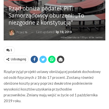
Rząd obniża podatek PIT.
Samorządowcy oburzeni: „To
niezgodne z konstytucją”
Last updated
lip 19, 2019
Przez %
stół w Gdańsku za 133 tys. zł/ fot. twitter
1
Udostępnij
Rząd przyjął projekt ustawy obniżającej podatek dochodowy
od osób fizycznych z 18 do 17 procent. Zostaną również
obniżone koszty pracy poprzez dwukrotne podniesienie
wysokości kosztów uzyskania przychodów
pracowników. Zmiany mają wejść w życie od 1 października
2019 roku.