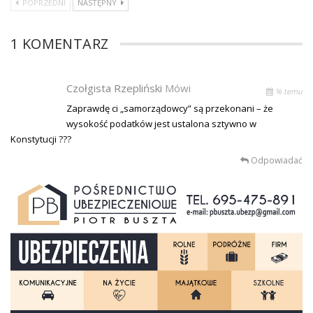
POPRZEDNI
NASTĘPNY
1 KOMENTARZ
Czołgista Rzepliński
Mówi
% temu
Zaprawdę ci „samorządowcy” są przekonani – że
wysokość podatków jest ustalona sztywno w
Konstytucji ???
Odpowiadać