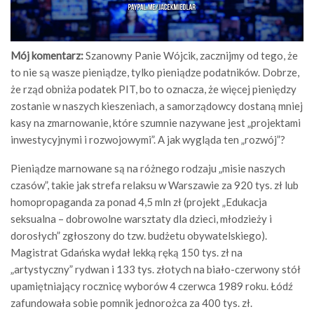
Mój komentarz:
Szanowny Panie Wójcik, zacznijmy od tego, że
to nie są wasze pieniądze, tylko pieniądze podatników. Dobrze,
że rząd obniża podatek PIT, bo to oznacza, że więcej pieniędzy
zostanie w naszych kieszeniach, a samorządowcy dostaną mniej
kasy na zmarnowanie, które szumnie nazywane jest „projektami
inwestycyjnymi i rozwojowymi”. A jak wygląda ten „rozwój”?
Pieniądze marnowane są na różnego rodzaju „misie naszych
czasów”, takie jak strefa relaksu w Warszawie za 920 tys. zł lub
homopropaganda za ponad 4,5 mln zł (projekt „Edukacja
seksualna – dobrowolne warsztaty dla dzieci, młodzieży i
dorosłych” zgłoszony do tzw. budżetu obywatelskiego).
Magistrat Gdańska wydał lekką ręką 150 tys. zł na
„artystyczny” rydwan i 133 tys. złotych na biało-czerwony stół
upamiętniający rocznicę wyborów 4 czerwca 1989 roku. Łódź
zafundowała sobie pomnik jednorożca za 400 tys. zł.