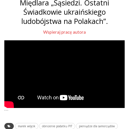
Międlara „Sąsiedzi. Ostatni
Świadkowie ukraińskiego
ludobójstwa na Polakach”.
Wspieraj pracę autora
```
marek wójcik
obniżenie podatku PIT
pieniądze dla samorządów