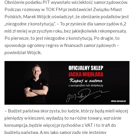
Obniżenie podatku PIT wywołało wściekłość samorządowców.
Podczas rozmowy w TOK FM przedstawiciel Związku Miast
Polskich, Marek Wójcik oświadczył, że obniżanie podatków jest
„niezgodne z konstytucją”. – To przyniesie dla samorządów 6,2
mld zł mniej w przyszłym roku, bez jakiejkolwiek rekompensaty.
Po pierwsze, to jest niezgodne z konstytucją. Po drugie, to
spowoduje ogromny regres w finansach samorządowych –
powiedział Wójcik.
– Budżet państwa skorzysta, bo ludzie, którzy będą mieli więcej
pieniędzy w kieszeni, wydadzą to na różne towary, wzrośnie
konsumpcja, będzie więcej przychodów z VAT i to trafi do
budżetu państwa. A my jako samorządy nie jesteśmy