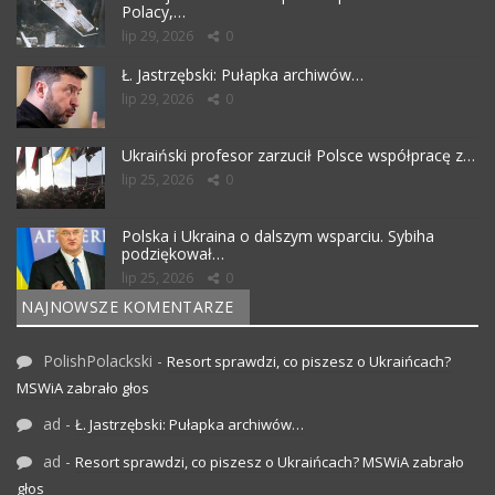
Polacy,…
lip 29, 2026
0
Ł. Jastrzębski: Pułapka archiwów…
lip 29, 2026
0
Ukraiński profesor zarzucił Polsce współpracę z…
lip 25, 2026
0
Polska i Ukraina o dalszym wsparciu. Sybiha
podziękował…
lip 25, 2026
0
NAJNOWSZE KOMENTARZE
PolishPolackski
-
Resort sprawdzi, co piszesz o Ukraińcach?
MSWiA zabrało głos
ad
-
Ł. Jastrzębski: Pułapka archiwów…
ad
-
Resort sprawdzi, co piszesz o Ukraińcach? MSWiA zabrało
głos