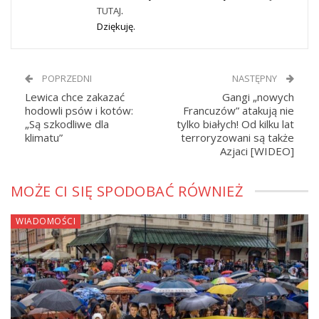
TUTAJ
.
Dziękuję.
POPRZEDNI
NASTĘPNY
Lewica chce zakazać
Gangi „nowych
hodowli psów i kotów:
Francuzów” atakują nie
„Są szkodliwe dla
tylko białych! Od kilku lat
klimatu”
terroryzowani są także
Azjaci [WIDEO]
MOŻE CI SIĘ SPODOBAĆ RÓWNIEŻ
WIADOMOŚCI