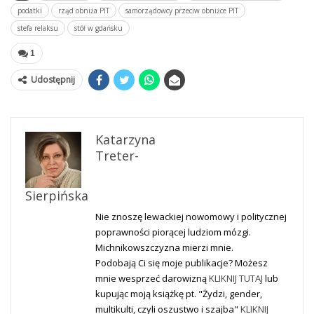
podatki
rząd obniża PIT
samorządowcy przeciw obniżce PIT
stefa relaksu
stół w gdańsku
1
Udostępnij
Katarzyna
Treter-
Sierpińska
Nie znoszę lewackiej nowomowy i politycznej
poprawności piorącej ludziom mózgi.
Michnikowszczyzna mierzi mnie.
Podobają Ci się moje publikacje? Możesz
mnie wesprzeć darowizną
KLIKNIJ TUTAJ
lub
kupując moją książkę pt. "Żydzi, gender,
multikulti, czyli oszustwo i szajba"
KLIKNIJ