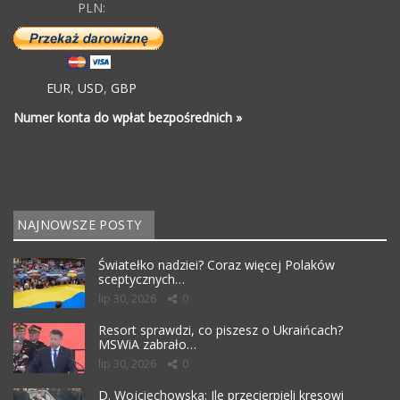
PLN:
EUR
,
USD
,
GBP
Numer konta do wpłat bezpośrednich »
NAJNOWSZE POSTY
Światełko nadziei? Coraz więcej Polaków
sceptycznych…
lip 30, 2026
0
Resort sprawdzi, co piszesz o Ukraińcach?
MSWiA zabrało…
lip 30, 2026
0
D. Wojciechowska: Ile przecierpieli kresowi