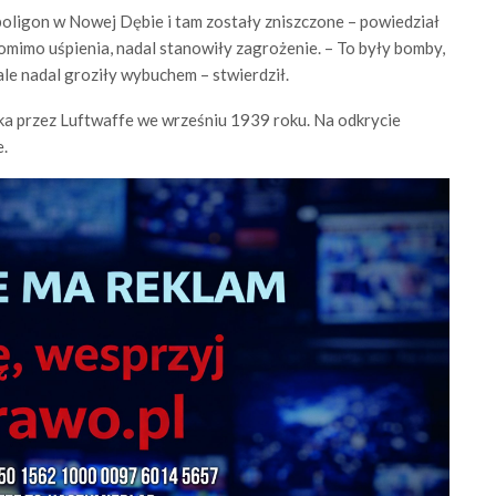
oligon w Nowej Dębie i tam zostały zniszczone – powiedział
omimo uśpienia, nadal stanowiły zagrożenie. – To były bomby,
ale nadal groziły wybuchem – stwierdził.
a przez Luftwaffe we wrześniu 1939 roku. Na odkrycie
e.