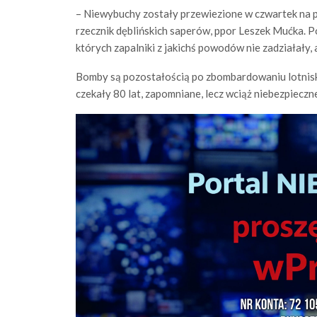
– Niewybuchy zostały przewiezione w czwartek na p
rzecznik dęblińskich saperów, ppor Leszek Mućka. P
których zapalniki z jakichś powodów nie zadziałały, 
Bomby są pozostałością po zbombardowaniu lotnisk
czekały 80 lat, zapomniane, lecz wciąż niebezpieczn