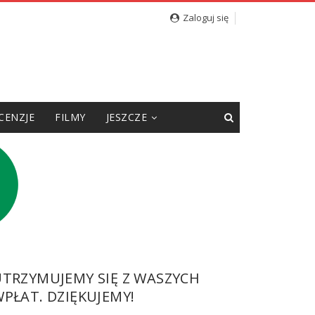
Zaloguj się
CENZJE
FILMY
JESZCZE
UTRZYMUJEMY SIĘ Z WASZYCH
PŁAT. DZIĘKUJEMY!