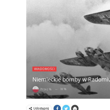
WIADOMOŚCI
Niemieckie bomby w Radomiu.
W %
Przez %
Udostępnij