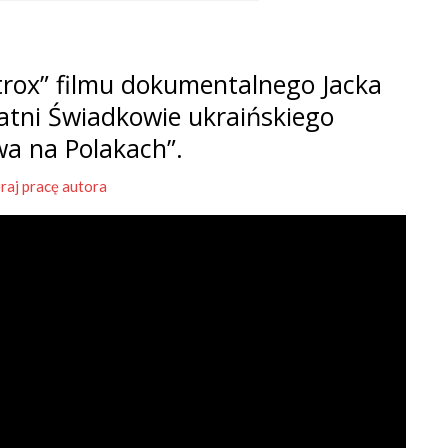
rox” filmu dokumentalnego Jacka
tatni Świadkowie ukraińskiego
wa na Polakach”.
raj pracę autora