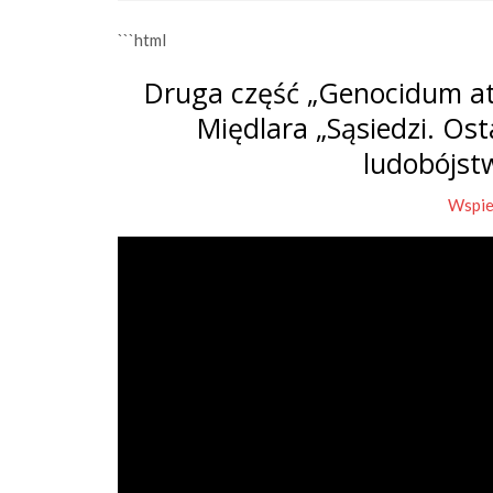
```html
Druga część „Genocidum at
Międlara „Sąsiedzi. Os
ludobójst
Wspie