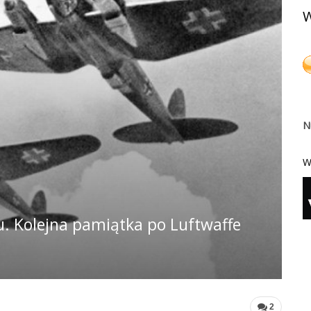
W
N
W
 Kolejna pamiątka po Luftwaffe
2