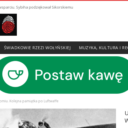
 wsparciu. Sybiha podziękował Sikorskiemu
ŚWIADKOWIE RZEZI WOŁYŃSKIEJ
MUZYKA, KULTURA I RE
miu. Kolejna pamiątka po Luftwaffe
W