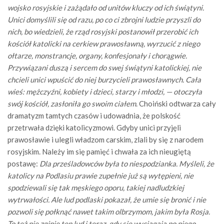
wojsko rosyjskie i zażądało od unitów kluczy od ich świątyni.
Unici domyślili się od razu, po co ci zbrojni ludzie przyszli do
nich, bo wiedzieli, że rząd rosyjski postanowił przerobić ich
kościół katolicki na cerkiew prawosławną, wyrzucić z niego
ołtarze, monstrancje, organy, konfesjonały i chorągwie.
Przywiązani duszą i sercem do swej świątyni katolickiej, nie
chcieli unici wpuścić do niej burzycieli prawosławnych. Cała
wieś: mężczyźni, kobiety i dzieci, starzy i młodzi, — otoczyła
swój kościół, zasłoniła go swoim ciałem
. Choiński odtwarza cały
dramatyzm tamtych czasów i udowadnia, że polskość
przetrwała dzięki katolicyzmowi. Gdyby unici przyjęli
prawosławie i ulegli władzom carskim, zlali by się z narodem
rosyjskim. Należy im się pamięć i chwała za ich nieugiętą
postawę:
Dla prześladowców była to niespodzianka. Myśleli, że
katolicy na Podlasiu prawie zupełnie już są wytępieni, nie
spodziewali się tak męskiego oporu, takiej nadludzkiej
wytrwałości. Ale lud podlaski pokazał, że umie się bronić i nie
pozwoli się połknąć nawet takim olbrzymom, jakim była Rosja.
To też nie zginie ten lud i teraz, gdy się wyciągają po niego