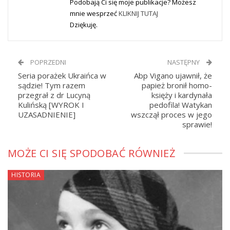
Podobają Ci się moje publikacje? Możesz
mnie wesprzeć
KLIKNIJ TUTAJ
Dziękuję.
POPRZEDNI
NASTĘPNY
Seria porażek Ukraińca w
Abp Vigano ujawnił, że
sądzie! Tym razem
papież bronił homo-
przegrał z dr Lucyną
księży i kardynała
Kulińską [WYROK I
pedofila! Watykan
UZASADNIENIE]
wszczął proces w jego
sprawie!
MOŻE CI SIĘ SPODOBAĆ RÓWNIEŻ
HISTORIA