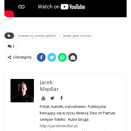
```
krwawe łzy unitów polskich
teodor jeske choiński
1
Udostępnij
Jacek
Międlar
Polak, katolik, narodowiec. Publicysta
kierujący się w życiu dewizą 'Deo et Patriae
semper fidelis'. Autor bloga:
http://jacekmiedlar.pl
.