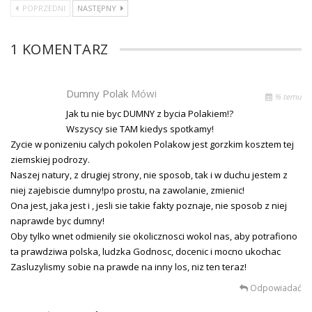
POPRZEDNI
NASTĘPNY
1 KOMENTARZ
Dumny Polak
Mówi
% temu
Jak tu nie byc DUMNY z bycia Polakiem!?
Wszyscy sie TAM kiedys spotkamy!
Zycie w ponizeniu calych pokolen Polakow jest gorzkim kosztem tej
ziemskiej podrozy.
Naszej natury, z drugiej strony, nie sposob, tak i w duchu jestem z
niej zajebiscie dumny!po prostu, na zawolanie, zmienic!
Ona jest, jaka jest i , jesli sie takie fakty poznaje, nie sposob z niej
naprawde byc dumny!
Oby tylko wnet odmienily sie okolicznosci wokol nas, aby potrafiono
ta prawdziwa polska, ludzka Godnosc, docenic i mocno ukochac
Zasluzylismy sobie na prawde na inny los, niz ten teraz!
Odpowiadać