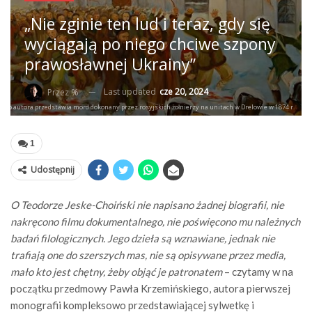
„Nie zginie ten lud i teraz, gdy się
wyciągają po niego chciwe szpony
prawosławnej Ukrainy”
Last updated
cze 20, 2024
Przez %
ego autora przedstawia mord dokonany przez rosyjskich żołnierzy na unitach w Drelowie w 1874 r.
1
Udostępnij
O Teodorze Jeske-Choiński nie napisano żadnej biografii, nie
nakręcono filmu dokumentalnego, nie poświęcono mu należnych
badań filologicznych. Jego dzieła są wznawiane, jednak nie
trafiają one do szerszych mas, nie są opisywane przez media,
mało kto jest chętny, żeby objąć je patronatem
– czytamy w na
początku przedmowy Pawła Krzemińskiego, autora pierwszej
monografii kompleksowo przedstawiającej sylwetkę i