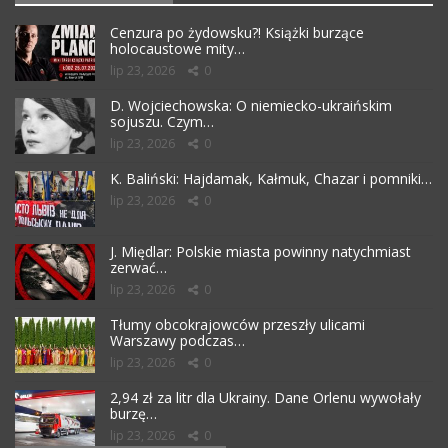
Cenzura po żydowsku?! Książki burzące
holocaustowe mity…
lip 23, 2026
0
D. Wojciechowska: O niemiecko-ukraińskim
sojuszu. Czym…
lip 23, 2026
0
K. Baliński: Hajdamak, Kałmuk, Chazar i pomniki…
lip 23, 2026
0
J. Międlar: Polskie miasta powinny natychmiast
zerwać…
lip 23, 2026
0
Tłumy obcokrajowców przeszły ulicami
Warszawy podczas…
lip 23, 2026
0
2,94 zł za litr dla Ukrainy. Dane Orlenu wywołały
burzę…
lip 23, 2026
0