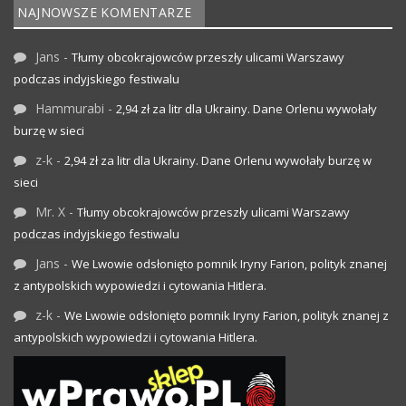
NAJNOWSZE KOMENTARZE
Jans
-
Tłumy obcokrajowców przeszły ulicami Warszawy
podczas indyjskiego festiwalu
Hammurabi
-
2,94 zł za litr dla Ukrainy. Dane Orlenu wywołały
burzę w sieci
z-k
-
2,94 zł za litr dla Ukrainy. Dane Orlenu wywołały burzę w
sieci
Mr. X
-
Tłumy obcokrajowców przeszły ulicami Warszawy
podczas indyjskiego festiwalu
Jans
-
We Lwowie odsłonięto pomnik Iryny Farion, polityk znanej
z antypolskich wypowiedzi i cytowania Hitlera.
z-k
-
We Lwowie odsłonięto pomnik Iryny Farion, polityk znanej z
antypolskich wypowiedzi i cytowania Hitlera.