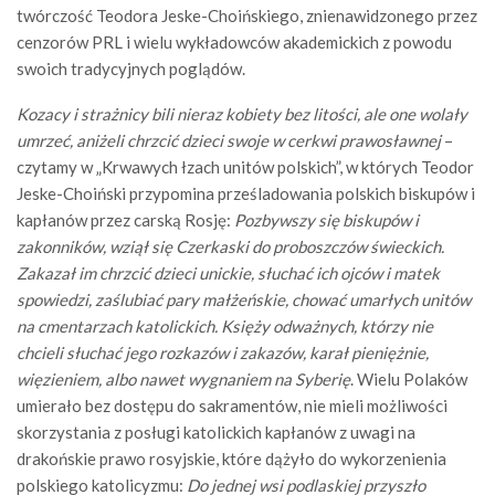
twórczość Teodora Jeske-Choińskiego, znienawidzonego przez
cenzorów PRL i wielu wykładowców akademickich z powodu
swoich tradycyjnych poglądów.
Kozacy i strażnicy bili nieraz kobiety bez litości, ale one wolały
umrzeć, aniżeli chrzcić dzieci swoje w cerkwi prawosławnej
–
czytamy w „Krwawych łzach unitów polskich”, w których Teodor
Jeske-Choiński przypomina prześladowania polskich biskupów i
kapłanów przez carską Rosję:
Pozbywszy się biskupów i
zakonników, wziął się Czerkaski do proboszczów świeckich.
Zakazał im chrzcić dzieci unickie, słuchać ich ojców i matek
spowiedzi, zaślubiać pary małżeńskie, chować umarłych unitów
na cmentarzach katolickich. Księży odważnych, którzy nie
chcieli słuchać jego rozkazów i zakazów, karał pieniężnie,
więzieniem, albo nawet wygnaniem na Syberię
. Wielu Polaków
umierało bez dostępu do sakramentów, nie mieli możliwości
skorzystania z posługi katolickich kapłanów z uwagi na
drakońskie prawo rosyjskie, które dążyło do wykorzenienia
polskiego katolicyzmu:
Do jednej wsi podlaskiej przyszło