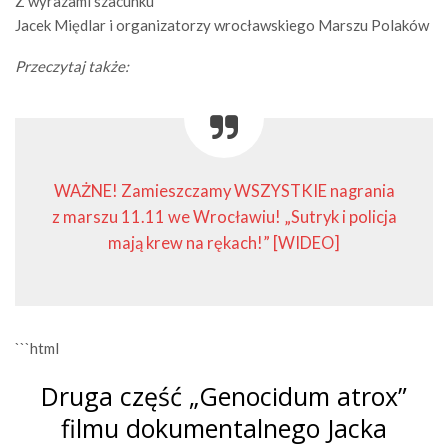
Z wyrazami szacunku
Jacek Międlar i organizatorzy wrocławskiego Marszu Polaków
Przeczytaj także:
WAŻNE! Zamieszczamy WSZYSTKIE nagrania
z marszu 11.11 we Wrocławiu! „Sutryk i policja
mają krew na rękach!” [WIDEO]
```html
Druga część „Genocidum atrox”
filmu dokumentalnego Jacka