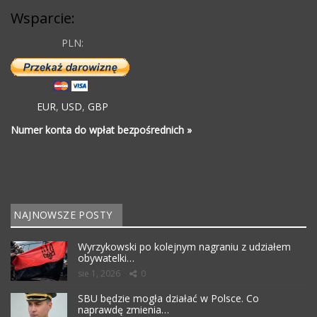
Wsparcie:
PLN:
EUR
,
USD
,
GBP
Numer konta do wpłat bezpośrednich »
NAJNOWSZE POSTY
Wyrzykowski po kolejnym nagraniu z udziałem
obywatelki…
sie 1, 2026
0
SBU będzie mogła działać w Polsce. Co
naprawdę zmienia…