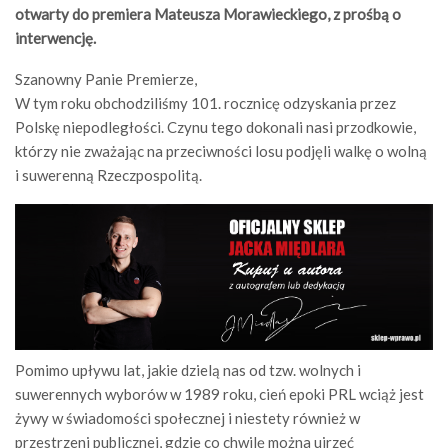
otwarty do premiera Mateusza Morawieckiego, z prośbą o
interwencję.
Szanowny Panie Premierze,
W tym roku obchodziliśmy 101. rocznicę odzyskania przez
Polskę niepodległości. Czynu tego dokonali nasi przodkowie,
którzy nie zważając na przeciwności losu podjęli walkę o wolną
i suwerenną Rzeczpospolitą.
Pomimo upływu lat, jakie dzielą nas od tzw. wolnych i
suwerennych wyborów w 1989 roku, cień epoki PRL wciąż jest
żywy w świadomości społecznej i niestety również w
przestrzeni publicznej, gdzie co chwilę można ujrzeć