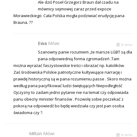
Ale dziś Poseł Grzegorz Braun dał czadu na
mównicy sejmowej zaraz przed expoze
Morawieckiego. Cała Polska mogła podziwiać erudycję pana
Brauna. ??
Ewa
Mówi
% temu
Szanowny panie rozumiem ,że marsze LGBT są dla
pana odpowiednią forma zgromadzeń .Tam
można wyrażać faszystowskie treści i obrażać np. katolików.
Zaś środowiska Polskie patriotyczne kultywujące narrację i
prawdę historyczną są w pana rozumieniu passe . Skoro można
według pana pacyfikować ludzi świętujących Niepodległość
Ojczyzny to zadam jedno pytanie nie na temat czy odpowiada
panu obecny minister finansów . Pozwolę sobie poczekać z
pokorą na odpowiedź bo będę wiedziała czy jest pan osoba
świadoma czy ?.
Milton
Mówi
% temu