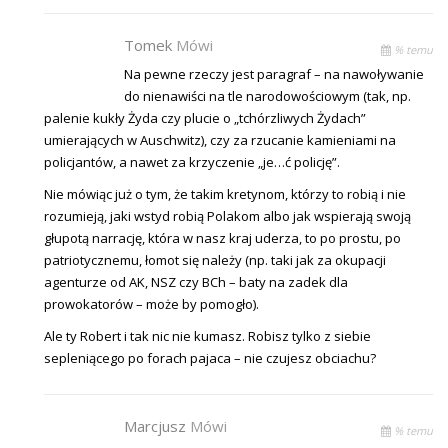
Tomek
Mówi
% temu
Na pewne rzeczy jest paragraf – na nawoływanie
do nienawiści na tle narodowościowym (tak, np.
palenie kukły Żyda czy plucie o „tchórzliwych Żydach”
umierających w Auschwitz), czy za rzucanie kamieniami na
policjantów, a nawet za krzyczenie „je…ć policję”.
Nie mówiąc już o tym, że takim kretynom, którzy to robią i nie
rozumieją, jaki wstyd robią Polakom albo jak wspierają swoją
głupotą narrację, która w nasz kraj uderza, to po prostu, po
patriotycznemu, łomot się należy (np. taki jak za okupacji
agenturze od AK, NSZ czy BCh – baty na zadek dla
prowokatorów – może by pomogło).
Ale ty Robert i tak nic nie kumasz. Robisz tylko z siebie
sepleniącego po forach pajaca – nie czujesz obciachu?
Marcjusz
Mówi
% temu