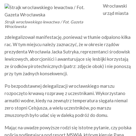
Wrocławski
urząd miasta
Strajk wrocławskiego lewactwa / Fot. Gazeta
Wrocławska
zdelegalizował manifestację, ponieważ w tłumie odpalono kilka
rac. W tym miejscu należy zaznaczyć, że w okresie rządów
prezydenta Wrocławia Jacka Sutryka, reprezentanci środowisk
lewicowych, aborcjoniści i awanturujące się lesbijki korzystają
ze środków pirotechnicznych (patrz: zdjęcie obok) i nie ponoszą
przy tym żadnych konsekwencji.
Po bezpodstawnej delegalizacji wrocławskiego marszu
rozpoczęto krwawą rozprawę z uczestnikami. Wykorzystano
armatki wodne, kiedy na zewnątrz temperatura sięgała niemal
zero stopni Celsjusza, a wielu uczestników, po marszu
zmuszonych było udać się w daleką podróż do domu.
Mając na uwadze powyższe rodzi się istotne pytanie, czy polska
policja podlegająca pod resort MSWiA, którym kieruje Pana