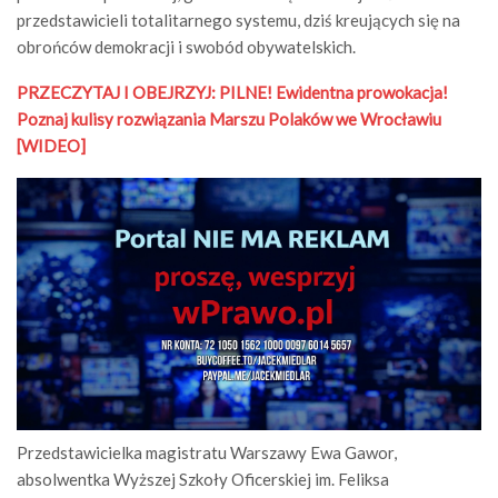
przedstawicieli totalitarnego systemu, dziś kreujących się na
obrońców demokracji i swobód obywatelskich.
PRZECZYTAJ I OBEJRZYJ:
PILNE! Ewidentna prowokacja!
Poznaj kulisy rozwiązania Marszu Polaków we Wrocławiu
[WIDEO]
Przedstawicielka magistratu Warszawy Ewa Gawor,
absolwentka Wyższej Szkoły Oficerskiej im. Feliksa