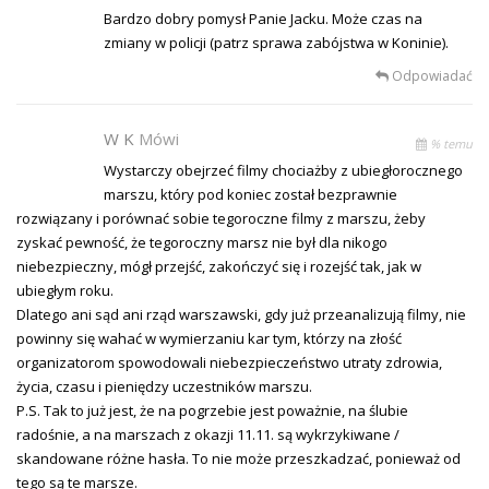
Bardzo dobry pomysł Panie Jacku. Może czas na
zmiany w policji (patrz sprawa zabójstwa w Koninie).
Odpowiadać
W K
Mówi
% temu
Wystarczy obejrzeć filmy chociażby z ubiegłorocznego
marszu, który pod koniec został bezprawnie
rozwiązany i porównać sobie tegoroczne filmy z marszu, żeby
zyskać pewność, że tegoroczny marsz nie był dla nikogo
niebezpieczny, mógł przejść, zakończyć się i rozejść tak, jak w
ubiegłym roku.
Dlatego ani sąd ani rząd warszawski, gdy już przeanalizują filmy, nie
powinny się wahać w wymierzaniu kar tym, którzy na złość
organizatorom spowodowali niebezpieczeństwo utraty zdrowia,
życia, czasu i pieniędzy uczestników marszu.
P.S. Tak to już jest, że na pogrzebie jest poważnie, na ślubie
radośnie, a na marszach z okazji 11.11. są wykrzykiwane /
skandowane różne hasła. To nie może przeszkadzać, ponieważ od
tego są te marsze.