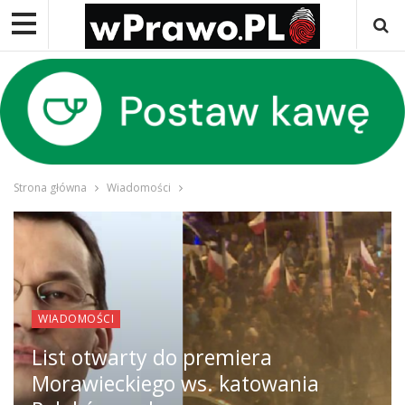
Strona główna
Wiadomości
WIADOMOŚCI
List otwarty do premiera
Morawieckiego ws. katowania