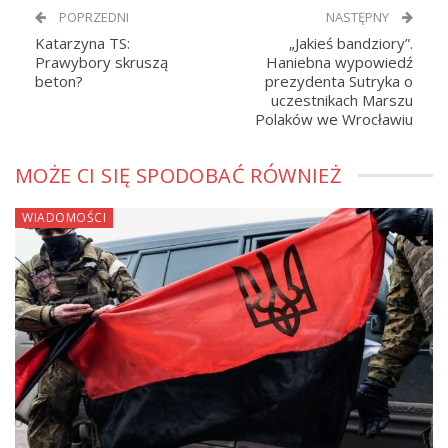
POPRZEDNI
NASTĘPNY
Katarzyna TS:
„Jakieś bandziory”.
Prawybory skruszą
Haniebna wypowiedź
beton?
prezydenta Sutryka o
uczestnikach Marszu
Polaków we Wrocławiu
MOŻE CI SIĘ SPODOBAĆ RÓWNIEŻ
WIADOMOŚCI