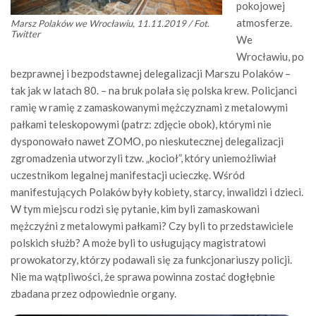
pokojowej
atmosferze.
Marsz Polaków we Wrocławiu, 11.11.2019 / Fot.
Twitter
We
Wrocławiu, po
bezprawnej i bezpodstawnej delegalizacji Marszu Polaków –
tak jak w latach 80. – na bruk polała się polska krew. Policjanci
ramię w ramię z zamaskowanymi mężczyznami z metalowymi
pałkami teleskopowymi (patrz: zdjęcie obok), którymi nie
dysponowało nawet ZOMO, po nieskutecznej delegalizacji
zgromadzenia utworzyli tzw. „kocioł”, który uniemożliwiał
uczestnikom legalnej manifestacji ucieczkę. Wśród
manifestujących Polaków były kobiety, starcy, inwalidzi i dzieci.
W tym miejscu rodzi się pytanie, kim byli zamaskowani
mężczyźni z metalowymi pałkami? Czy byli to przedstawiciele
polskich służb? A może byli to usługujący magistratowi
prowokatorzy, którzy podawali się za funkcjonariuszy policji.
Nie ma wątpliwości, że sprawa powinna zostać dogłębnie
zbadana przez odpowiednie organy.