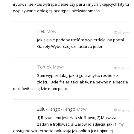
irytował, że ktoś wytrąca ciebie czy paru innych łykających kity tu
wypisywane z błogiej, acz tępej, nieświadomości.
Irek
Mówi
% temu
Jak się nie podoba treść to wypierdalaj na portal
Gazety Wyborczej szmaciarzu jeden.
Tomek
Mówi
% temu
Sam wypierdalaj, jak ci gula w tyłku rośnie ze
złości. . Byle frajer, taki jak ty, na pewno nie będzie
mi mówił, co i gdzie mam pisać.
Zulu-Tango-Tango
Mówi
% temu
1) Rozumiem: jesteś tu służbowo; 2) Masz za
zadanie trollować; 3) Zarówno zdjecia, jak i filmy
dostępne w Internecie pokazują jak policja [co najmniej