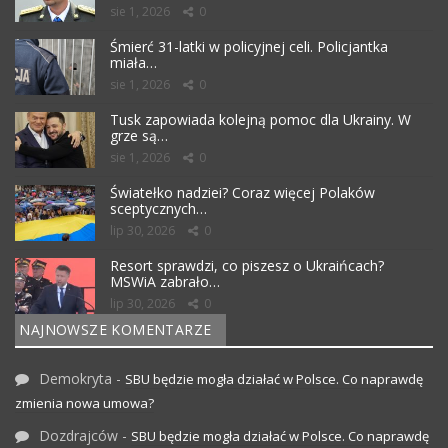
sie 1, 2026
0
Śmierć 31-latki w policyjnej celi. Policjantka
miała…
sie 1, 2026
0
Tusk zapowiada kolejną pomoc dla Ukrainy. W
grze są…
sie 1, 2026
0
Światełko nadziei? Coraz więcej Polaków
sceptycznych…
lip 30, 2026
0
Resort sprawdzi, co piszesz o Ukraińcach?
MSWiA zabrało…
lip 30, 2026
0
NAJNOWSZE KOMENTARZE
Demokryta
-
SBU będzie mogła działać w Polsce. Co naprawdę
zmienia nowa umowa?
Dozdrajców
-
SBU będzie mogła działać w Polsce. Co naprawdę