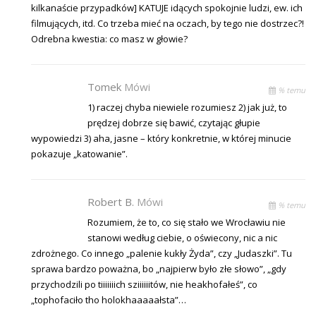
kilkanaście przypadków] KATUJE idących spokojnie ludzi, ew. ich
filmujących, itd. Co trzeba mieć na oczach, by tego nie dostrzec?!
Odrebna kwestia: co masz w głowie?
Tomek
Mówi
% temu
1) raczej chyba niewiele rozumiesz 2) jak już, to
prędzej dobrze się bawić, czytając głupie
wypowiedzi 3) aha, jasne – który konkretnie, w której minucie
pokazuje „katowanie”.
Robert B.
Mówi
% temu
Rozumiem, że to, co się stało we Wrocławiu nie
stanowi według ciebie, o oświecony, nic a nic
zdrożnego. Co innego „palenie kukły Żyda”, czy „Judaszki”. Tu
sprawa bardzo poważna, bo „najpierw było złe słowo”, „gdy
przychodzili po tiiiiiiich sziiiiiitów, nie heakhofałeś”, co
„tophofaciło tho holokhaaaaałsta”…