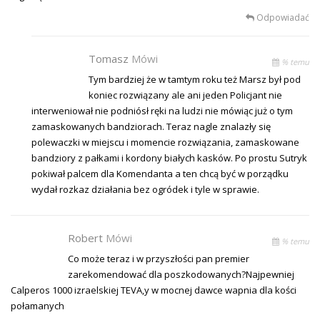
Odpowiadać
Tomasz
Mówi
% temu
Tym bardziej że w tamtym roku też Marsz był pod
koniec rozwiązany ale ani jeden Policjant nie
interweniował nie podniósł ręki na ludzi nie mówiąc już o tym
zamaskowanych bandziorach. Teraz nagle znalazły się
polewaczki w miejscu i momencie rozwiązania, zamaskowane
bandziory z pałkami i kordony białych kasków. Po prostu Sutryk
pokiwał palcem dla Komendanta a ten chcą być w porządku
wydał rozkaz działania bez ogródek i tyle w sprawie.
Robert
Mówi
% temu
Co może teraz i w przyszłości pan premier
zarekomendować dla poszkodowanych?Najpewniej
Calperos 1000 izraelskiej TEVA,y w mocnej dawce wapnia dla kości
połamanych