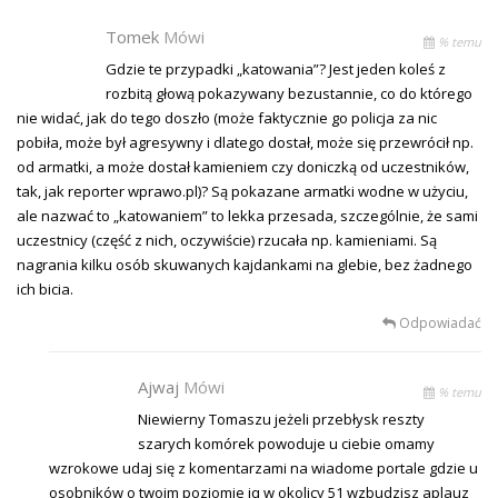
Tomek
Mówi
% temu
Gdzie te przypadki „katowania”? Jest jeden koleś z
rozbitą głową pokazywany bezustannie, co do którego
nie widać, jak do tego doszło (może faktycznie go policja za nic
pobiła, może był agresywny i dlatego dostał, może się przewrócił np.
od armatki, a może dostał kamieniem czy doniczką od uczestników,
tak, jak reporter wprawo.pl)? Są pokazane armatki wodne w użyciu,
ale nazwać to „katowaniem” to lekka przesada, szczególnie, że sami
uczestnicy (część z nich, oczywiście) rzucała np. kamieniami. Są
nagrania kilku osób skuwanych kajdankami na glebie, bez żadnego
ich bicia.
Odpowiadać
Ajwaj
Mówi
% temu
Niewierny Tomaszu jeżeli przebłysk reszty
szarych komórek powoduje u ciebie omamy
wzrokowe udaj się z komentarzami na wiadome portale gdzie u
osobników o twoim poziomie iq w okolicy 51 wzbudzisz aplauz