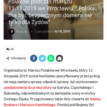
Polaków podczas marszu
11.11.2019 we Wrocławiu. „Polska
ma być bezpiecznym domem nie
tylko dla Żydów”
Last updated
lis 19, 2019
Przez %
18
Udostępnij
Organizatorzy Marszu Polaków we Wrocławiu, który 11
listopada 2019 został bestialsko spacyfikowany przez policję
nie mają zamiaru sprawy odpuścić sprawy. Już wystosowano
zawiadomienia do prokuratury
na Sutryka, Ciążyńskiego i
Bukowską, odpowiedzialnych za dantejskie sceny w stolicy
Dolnego Śląska. Przygotowano także listy otwarte do
Adama
Bodnara
i
Mariusza Kamińskiego
. Poniżej publikujemy list