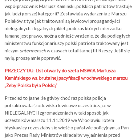
współpracownik Mariusz Kamiński, polskich patriotów traktuje
jak ludzi gorszej kategorii? Zestawiają wydarzenia z Marszu
Polaków z tym jak traktowani są lewicowi propagandyści
nielegalnych i legalnych pikiet, podczas których nierzadko
łamane jest prawo, można odnieść wrażenie, że dla podległych
ministerstwu funkcjonariuszy polski patriota traktowany jest
niczym
untermensch
w czasach totalitarnej III Rzeszy. Jeśli się
mylę, proszę mnie poprawić.
PRZECZYTAJ:
List otwarty do szefa MSWiA Mariusza
Kamińskiego ws. brutalnej pacyfikacji wrocławskiego marszu
„Żeby Polska była Polską”
Przecież to jasne, że gdyby choć raz polska policja
potraktowała środowiska lewicowe uczestniczące w
NIELEGALNYCH zgromadzeniach w taki sposób jak
uczestników marszu 11.11.2019 we Wrocławiu, lotem
błyskawicy rozeszłaby się wieść o państwie policyjnym, a Pan
jako Prezes Rady Ministrów składałby wyjaśnienia przed