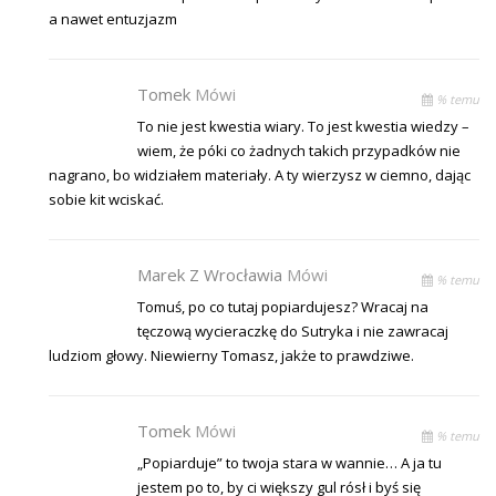
a nawet entuzjazm
Tomek
Mówi
% temu
To nie jest kwestia wiary. To jest kwestia wiedzy –
wiem, że póki co żadnych takich przypadków nie
nagrano, bo widziałem materiały. A ty wierzysz w ciemno, dając
sobie kit wciskać.
Marek Z Wrocławia
Mówi
% temu
Tomuś, po co tutaj popiardujesz? Wracaj na
tęczową wycieraczkę do Sutryka i nie zawracaj
ludziom głowy. Niewierny Tomasz, jakże to prawdziwe.
Tomek
Mówi
% temu
„Popiarduje” to twoja stara w wannie… A ja tu
jestem po to, by ci większy gul rósł i byś się