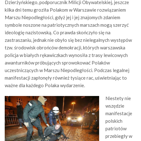
Dzierżyńskiego, podporucznik Milicji Obywatelskiej, jeszcze
kilka dni temu groziła Polakom w Warszawie rozwiązaniem
Marszu Niepodległości, gdyż jej i jej znajomych zdaniem
symbole noszone na patriotycznych marszach mogą szerzyć
ideologię nazistowską. Co prawda skończyło się na
zastraszaniu, jednak nie obyło się bez nielegalnych występów
tzw. środowisk obrońców demokracji, których warszawska
policja w białych rękawiczkach wynosiła z trasy lewicowych
awanturników próbujących sprowokować Polaków
uczestniczących w Marszu Niepodległości. Podczas legalnej
manifestacji zapłonęły również tysiące rac, uświetniając to
ważne dla każdego Polaka wydarzenie.
Niestety nie
wszędzie
manifestacje
polskich
patriotów
przebiegły w