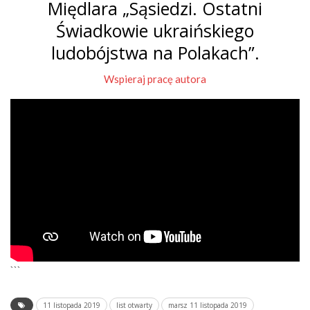
Międlara „Sąsiedzi. Ostatni
Świadkowie ukraińskiego
ludobójstwa na Polakach”.
Wspieraj pracę autora
```
11 listopada 2019
list otwarty
marsz 11 listopada 2019