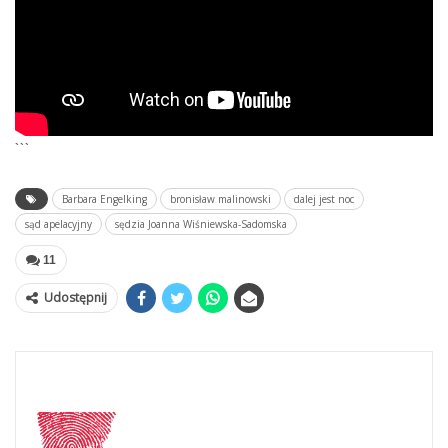
```
Barbara Engelking
bronisław malinowski
dalej jest noc
sąd apelacyjny
sędzia Joanna Wiśniewska-Sadomska
11
Udostępnij