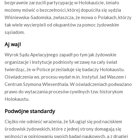
bezprawnie zarzucili partycypację w Holokauście, śmiało
możemy mówić o bezczelności, której dopuściła się sędzia
Wiśniewska-Sadomska, zwłaszcza, że mowa o Polakach, którzy
tak wiele wycierpieli od okupantów za pomoc żydowskim
sąsiadom.
Aj waj!
Wyrok Sądu Apelacyjnego zapadł po tym jak żydowskie
organizacje i instytucje podniosły wrzawę na cały świat
twierdząc, że w Polsce prześladuje się badaczy Holokaustu.
Oświadczenia ws. procesu wydał m.in. Instytut Jad Waszem i
Centrum Szymona Wiesenthala. W oświadczeniach podważano
prawo do wytaczania procesów cywilnych tzw. historykom
Holokaustu.
Podwójne standardy
Ciężko nie odnieść wrażenia, że SA ugiął się pod naciskiem
środowisk żydowskich, które z jednej strony domagają się
wolności w opiniowaniu swoich badań naukowych, a z drugiej