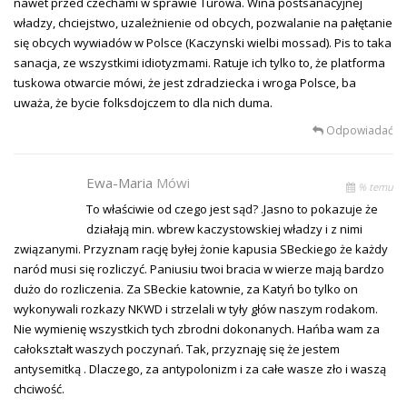
nawet przed czechami w sprawie Turowa. Wina postsanacyjnej
władzy, chciejstwo, uzależnienie od obcych, pozwalanie na pałętanie
się obcych wywiadów w Polsce (Kaczynski wielbi mossad). Pis to taka
sanacja, ze wszystkimi idiotyzmami. Ratuje ich tylko to, że platforma
tuskowa otwarcie mówi, że jest zdradziecka i wroga Polsce, ba
uważa, że bycie folksdojczem to dla nich duma.
Odpowiadać
Ewa-Maria
Mówi
% temu
To właściwie od czego jest sąd? .Jasno to pokazuje że
działają min. wbrew kaczystowskiej władzy i z nimi
związanymi. Przyznam rację byłej żonie kapusia SBeckiego że każdy
naród musi się rozliczyć. Paniusiu twoi bracia w wierze mają bardzo
dużo do rozliczenia. Za SBeckie katownie, za Katyń bo tylko on
wykonywali rozkazy NKWD i strzelali w tyły głów naszym rodakom.
Nie wymienię wszystkich tych zbrodni dokonanych. Hańba wam za
całokształt waszych poczynań. Tak, przyznaję się że jestem
antysemitką . Dlaczego, za antypolonizm i za całe wasze zło i waszą
chciwość.