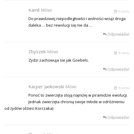
Kamil
Mówi
% temu
Do prawdziwej niepodległowści i wolności wciąż droga
daleka … bez rewolucji się nie da …
Odpowiadać
Zbyszek
Mówi
% temu
Zydzi zachowuja sie jak Goebels.
Odpowiadać
Kacper Jankowski
Mówi
% temu
Ponoć to zwierzęta stoją najniżej w piramidzie ewolucji.
Jednak zwierzęta chronią swoje młode w odróżnieniu
od żydów (dzieci Korczaka)
Odpowiadać