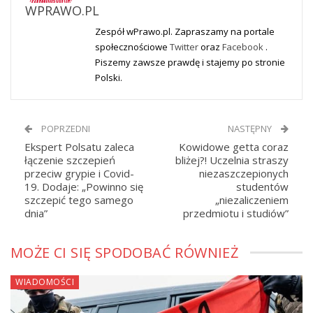
WPRAWO.PL
Zespół wPrawo.pl. Zapraszamy na portale
społecznościowe
Twitter
oraz
Facebook
.
Piszemy zawsze prawdę i stajemy po stronie
Polski.
POPRZEDNI
NASTĘPNY
Ekspert Polsatu zaleca
Kowidowe getta coraz
łączenie szczepień
bliżej?! Uczelnia straszy
przeciw grypie i Covid-
niezaszczepionych
19. Dodaje: „Powinno się
studentów
szczepić tego samego
„niezaliczeniem
dnia”
przedmiotu i studiów”
MOŻE CI SIĘ SPODOBAĆ RÓWNIEŻ
WIADOMOŚCI