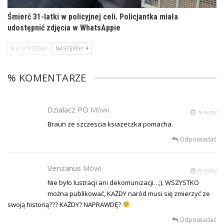
Śmierć 31-latki w policyjnej celi. Policjantka miała
udostępnić zdjęcia w WhatsAppie
POPRZEDNI
NASTĘPNY
% KOMENTARZE
Dzialacz PO
Mówi
% temu
Braun ze szczescia ksiazeczka pomacha.
Odpowiadać
Verizanus
Mówi
% temu
Nie było lustracji ani dekomunizacji…;). WSZYSTKO
można publikować, KAŻDY naród musi się zmierzyć ze
swoją historią??? KAŻDY? NAPRAWDĘ?
Odpowiadać