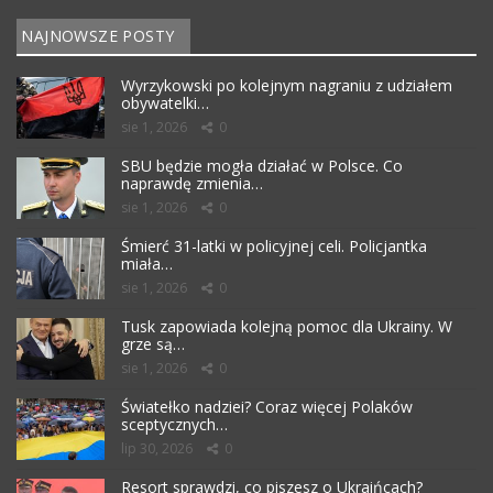
NAJNOWSZE POSTY
Wyrzykowski po kolejnym nagraniu z udziałem
obywatelki…
sie 1, 2026
0
SBU będzie mogła działać w Polsce. Co
naprawdę zmienia…
sie 1, 2026
0
Śmierć 31-latki w policyjnej celi. Policjantka
miała…
sie 1, 2026
0
Tusk zapowiada kolejną pomoc dla Ukrainy. W
grze są…
sie 1, 2026
0
Światełko nadziei? Coraz więcej Polaków
sceptycznych…
lip 30, 2026
0
Resort sprawdzi, co piszesz o Ukraińcach?