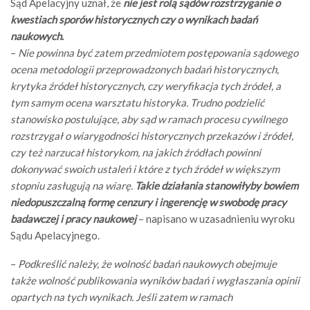
Sąd Apelacyjny uznał, że
nie jest rolą sądów rozstrzyganie o
kwestiach sporów historycznych czy o wynikach badań
naukowych
.
–
Nie powinna być zatem przedmiotem postępowania sądowego
ocena metodologii przeprowadzonych badań historycznych,
krytyka źródeł historycznych, czy weryfikacja tych źródeł, a
tym samym ocena warsztatu historyka. Trudno podzielić
stanowisko postulujące, aby sąd w ramach procesu cywilnego
rozstrzygał o wiarygodności historycznych przekazów i źródeł,
czy też narzucał historykom, na jakich źródłach powinni
dokonywać swoich ustaleń i które z tych źródeł w większym
stopniu zasługują na wiarę.
Takie działania stanowiłyby bowiem
niedopuszczalną formę cenzury i ingerencję w swobodę pracy
badawczej i pracy naukowej
– napisano w uzasadnieniu wyroku
Sądu Apelacyjnego.
–
Podkreślić należy, że wolność badań naukowych obejmuje
także wolność publikowania wyników badań i wygłaszania opinii
opartych na tych wynikach. Jeśli zatem w ramach