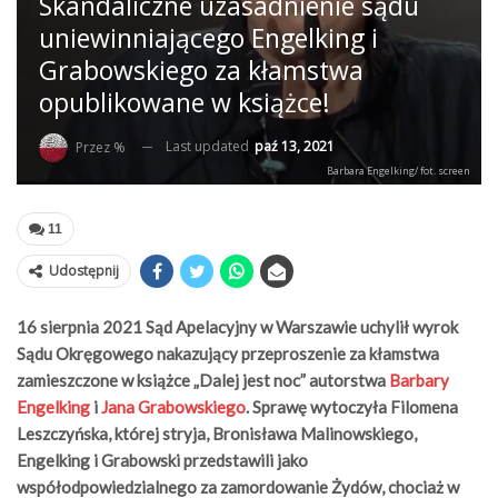
Skandaliczne uzasadnienie sądu
uniewinniającego Engelking i
Grabowskiego za kłamstwa
opublikowane w książce!
Last updated
paź 13, 2021
Przez %
Barbara Engelking/ fot. screen
11
Udostępnij
16 sierpnia 2021 Sąd Apelacyjny w Warszawie uchylił wyrok
Sądu Okręgowego nakazujący przeproszenie za kłamstwa
zamieszczone w książce „Dalej jest noc” autorstwa
Barbary
Engelking
i
Jana Grabowskiego
. Sprawę wytoczyła Filomena
Leszczyńska, której stryja, Bronisława Malinowskiego,
Engelking i Grabowski przedstawili jako
współodpowiedzialnego za zamordowanie Żydów, chociaż w