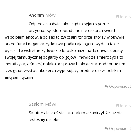
Anonim
Mówi
% temu
Odpiedzi sa dwie: albo sąd to syjonistyczne
przydupasy, ktore wiadomo nie oskarża swoich
współplemieńców, albo sąd to zwiczajni tchórze, ktorzy w obwwie
przed furia i nagonka zydostwa podkulaja ogon i wydaja takie
wyroki. To wstretne zydowskie babsko mize nada dawac upusty
swojej talmudycznej pogardy do gojow i mowic ze smierc zyda to
metafizyka, a śmierć Polaka to sprawa biologiczna. Podobnue ten
tzw. grabowski polakozerca wypusujacy brednie o tzw. polskim
antysemityzmie.
Odpowiadać
Szalom
Mówi
% temu
Smutne ale ktoś sie tutaj tak rozczapirzył, że już nie
jesteśmy u siebie
Odpowiadać