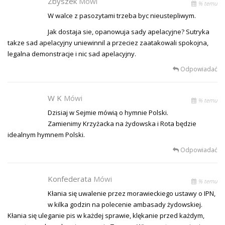
Zbyszek
Mówi
% temu
W walce z pasozytami trzeba byc nieustepliwym.
Jak dostaja sie, opanowuja sady apelacyjne? Sutryka
takze sad apelacyjny uniewinnil a przeciez zaatakowali spokojna,
legalna demonstracje i nic sad apelacyjny.
Odpowiadać
W K
Mówi
% temu
Dzisiaj w Sejmie mówią o hymnie Polski.
Zamienimy Krzyżacka na żydowska i Rota będzie
idealnym hymnem Polski.
Odpowiadać
Konfederata
Mówi
% temu
Kłania się uwalenie przez morawieckiego ustawy o IPN,
w kilka godzin na polecenie ambasady żydowskiej.
Kłania się uleganie pis w każdej sprawie, klękanie przed każdym,