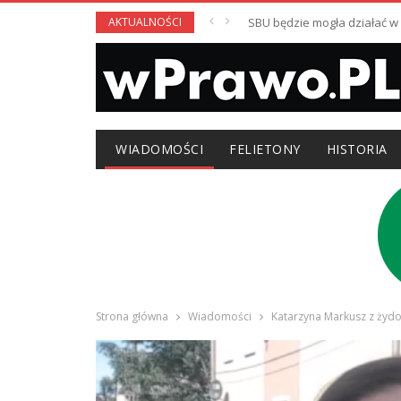
AKTUALNOŚCI
SBU będzie mogła działać 
WIADOMOŚCI
FELIETONY
HISTORIA
Strona główna
Wiadomości
Katarzyna Markusz z żyd