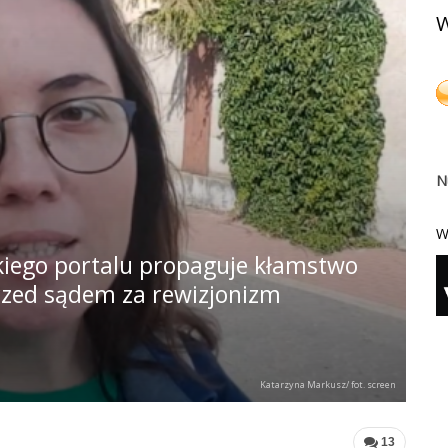
W
N
W
iego portalu propaguje kłamstwo
rzed sądem za rewizjonizm
Katarzyna Markusz/ fot. screen
13