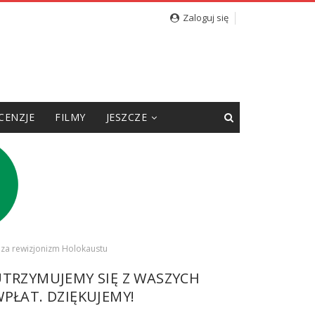
Zaloguj się
CENZJE
FILMY
JESZCZE
 za rewizjonizm Holokaustu
UTRZYMUJEMY SIĘ Z WASZYCH
PŁAT. DZIĘKUJEMY!