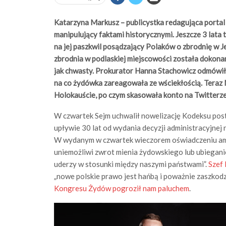
Katarzyna Markusz – publicystka redagująca portal 
manipulujący faktami historycznymi. Jeszcze 3 lata
na jej paszkwil posądzający Polaków o zbrodnię w J
zbrodnia w podlaskiej miejscowości została dokon
jak chwasty. Prokurator Hanna Stachowicz odmówi
na co żydówka zareagowała ze wściekłością. Teraz M
Holokauście, po czym skasowała konto na Twitterze
W czwartek Sejm uchwalił nowelizację Kodeksu post
upływie 30 lat od wydania decyzji administracyjnej
W wydanym w czwartek wieczorem oświadczeniu amba
uniemożliwi zwrot mienia żydowskiego lub ubiegani
uderzy w stosunki między naszymi państwami”.
Szef 
„nowe polskie prawo jest hańbą i poważnie zaszkod
Kongresu Żydów pogroził nam paluchem
.