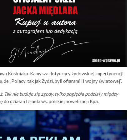
wa Kosiniaka-Kamysza dotyczący żydowskiej impertynencji
że „Polacy, tak jak Żydzi, byli ofiarami II wojny światowej”.
. Tak nie buduje się zgody, tylko pogłębia podziały między
ę do działań Izraela ws. polskiej nowelizacji Kpa.