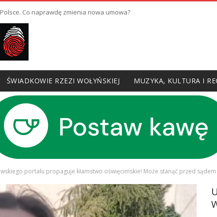
w Polsce. Co naprawdę zmienia nowa umowa?
ŚWIADKOWIE RZEZI WOŁYŃSKIEJ
MUZYKA, KULTURA I RE
owskiego portalu propaguje kłamstwo oświęcimskie! Może stanąć przed sądem
W