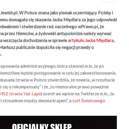
Jewish.pl. W Polsce znana jako pismak oczerniający Polskę i
 temu domagała się skazania Jacka Międlara za jego odpowiedź
edwabnem i stwierdzenie red. naczelnego wPrawo.pl, że
ana przez Niemców, a żydowski antypolonizm należy wyrwać
ła wszczęcia dochodzenia w sprawie
artykułu Jacka Międlara
,
arkusz publicznie dopuściła się negacji prawdy o
.
ępowania administracyjnego, która stanowi m.in. że po
 niemożliwe będzie postępowanie w celu jej zakwestionowania.
sada Izraela w Polsce stwierdziła, że nowela „w rezultacie
e się o rekompensatę” i że „to niemoralne prawo poważnie
MSZ Izraela Yair Lapid
ocenił we wpisie na Twitterze m.in., że
zi stosunkom między dwoma krajami”, a
szef Światowego