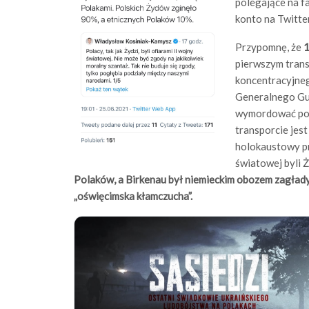
polegające na f
konto na Twitte
Przypomnę, że
1
pierwszym trans
koncentracyjneg
Generalnego Gub
wymordować pols
transporcie jes
holokaustowy pr
światowej byli Ż
Polaków, a Birkenau był niemieckim obozem zagład
„oświęcimska kłamczucha”.