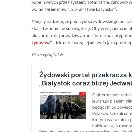
popełnionych przez systemy totalitarne, zarówno w 
wolno zatem mówić o „kłamstwie katyńskim”.
Miejmy nadzieję, że publicystka żydowskiego porta
kłamstw poniesie surową karę. Oby w więzieniu miała
okazać dla niej prawdziwym antidotum na antypolon
żydostwa”
– lekturze burzącej mit żyda jako polskieg
Przeczytaj także: