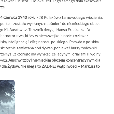
ałszowaniu historii Holokaustu. Tego samego dnia skasowała
rze
4 czerwca 1940 roku
728 Polaków z tarnowskiego więzienia,
portem zostało wysłanych na śmierć do niemieckiego obozu
o KL Auschwitz. To wynik decyzji Hansa Franka, szefa
ernatorstwa, który w pierwszej kolejności rozkazał
ką inteligencję i elitę narodu polskiego. Prawda o polskim
t skrzętnie zamiatana pod dywan, ponieważ burzy żydowski
zemysł, z którego ma wynikać, że jedynymi ofiarami II wojny
ydzi.
Auschwitz był niemieckim obozem koncentracyjnym dla
y dla Żydów. Nie ulega to ŻADNEJ wątpliwości – Markusz to