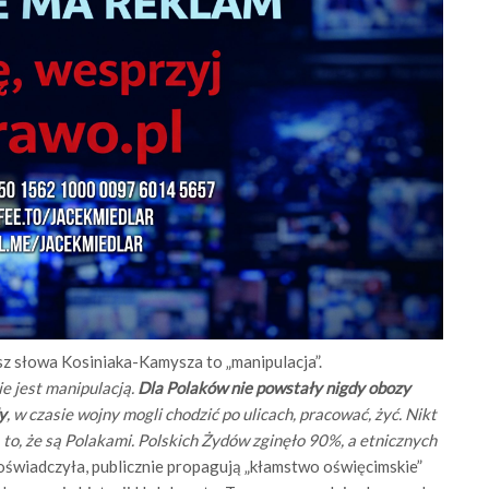
 słowa Kosiniaka-Kamysza to „manipulacja”.
e jest manipulacją.
Dla Polaków nie powstały nigdy obozy
y
, w czasie wojny mogli chodzić po ulicach, pracować, żyć. Nikt
za to, że są Polakami. Polskich Żydów zginęło 90%, a etnicznych
oświadczyła, publicznie propagują „kłamstwo oświęcimskie”