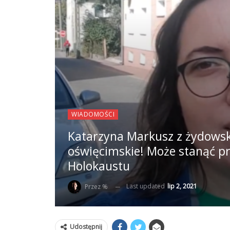
WIADOMOŚCI
Katarzyna Markusz z żydowsk
oświęcimskie! Może stanąć p
Holokaustu
Last updated
lip 2, 2021
Przez %
Udostępnij