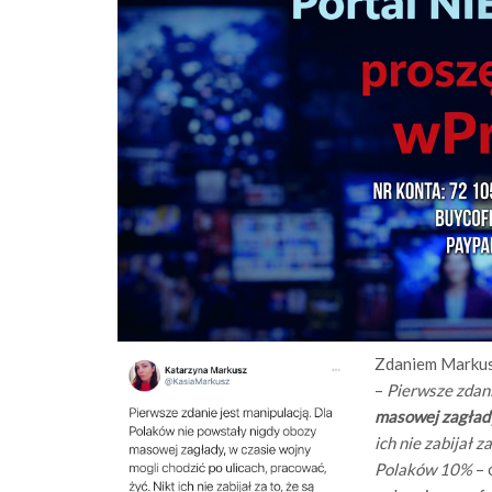
Zdaniem Markusz
–
Pierwsze zdani
masowej zagład
ich nie zabijał 
Polaków 10%
– 