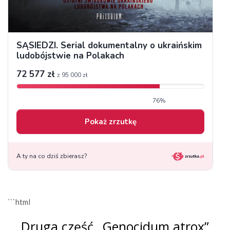
```html
Druga część „Genocidum atrox”