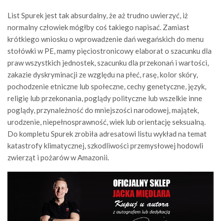
List Spurek jest tak absurdalny, że aż trudno uwierzyć, iż
normalny człowiek mógłby coś takiego napisać. Zamiast
krótkiego wniosku o wprowadzenie dań wegańskich do menu
stołówki w PE, mamy pięciostronicowy elaborat o szacunku dla
praw wszystkich jednostek, szacunku dla przekonań i wartości,
zakazie dyskryminacji ze względu na płeć, rasę, kolor skóry,
pochodzenie etniczne lub społeczne, cechy genetyczne, język,
religię lub przekonania, poglądy polityczne lub wszelkie inne
poglądy, przynależność do mniejszości narodowej, majątek,
urodzenie, niepełnosprawność, wiek lub orientację seksualną.
Do kompletu Spurek zrobiła adresatowi listu wykład na temat
katastrofy klimatycznej, szkodliwości przemysłowej hodowli
zwierząt i pożarów w Amazonii.