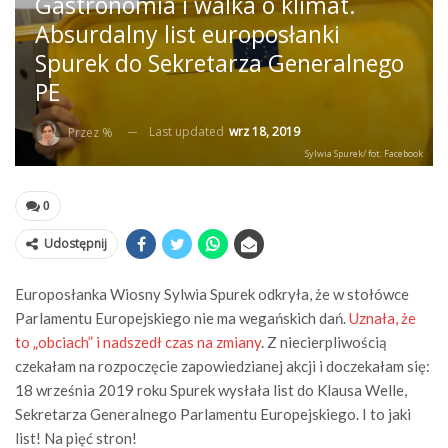
Gastronomia i walka o klimat.
Absurdalny list europosłanki
Spurek do Sekretarza Generalnego
PE
Last updated
wrz 18, 2019
Przez %
Sylwia Spurek/ fot. Facebook
0
Udostępnij
Europosłanka Wiosny Sylwia Spurek odkryła, że w stołówce
Parlamentu Europejskiego nie ma wegańskich dań.
Uznała, że
to „obciach” i nadszedł czas na zmiany
. Z niecierpliwością
czekałam na rozpoczęcie zapowiedzianej akcji i doczekałam się:
18 września 2019 roku Spurek wysłała list do Klausa Welle,
Sekretarza Generalnego Parlamentu Europejskiego. I to jaki
list! Na pięć stron!