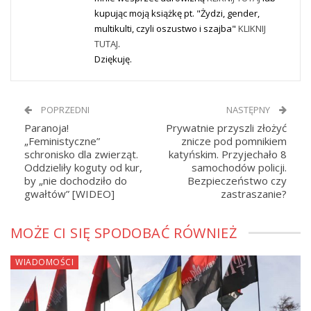
kupując moją książkę pt. "Żydzi, gender,
multikulti, czyli oszustwo i szajba"
KLIKNIJ
TUTAJ
.
Dziękuję.
POPRZEDNI
NASTĘPNY
Paranoja!
Prywatnie przyszli złożyć
„Feministyczne”
znicze pod pomnikiem
schronisko dla zwierząt.
katyńskim. Przyjechało 8
Oddzieliły koguty od kur,
samochodów policji.
by „nie dochodziło do
Bezpieczeństwo czy
gwałtów” [WIDEO]
zastraszanie?
MOŻE CI SIĘ SPODOBAĆ RÓWNIEŻ
WIADOMOŚCI