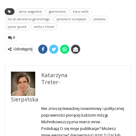
dania wegańskie
gastronomia
klaus welle
list do sekretarza generalnego
parlament europejski
stołówka
sylwia spurek
walka o klimat
0
Udostępnij
Katarzyna
Treter-
Sierpińska
Nie znoszę lewackiej nowomowy i politycznej
poprawności piorącej ludziom mózgi.
Michnikowszczyzna mierzi mnie.
Podobają Ci się moje publikacje? Możesz
mnie wesprzeć darowizną
KLIKNIJ TUTAJ
lub