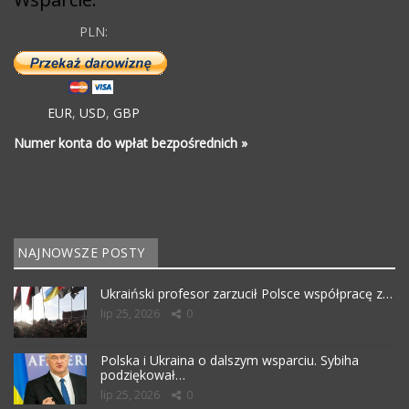
PLN:
EUR
,
USD
,
GBP
Numer konta do wpłat bezpośrednich »
NAJNOWSZE POSTY
Ukraiński profesor zarzucił Polsce współpracę z…
lip 25, 2026
0
Polska i Ukraina o dalszym wsparciu. Sybiha
podziękował…
lip 25, 2026
0