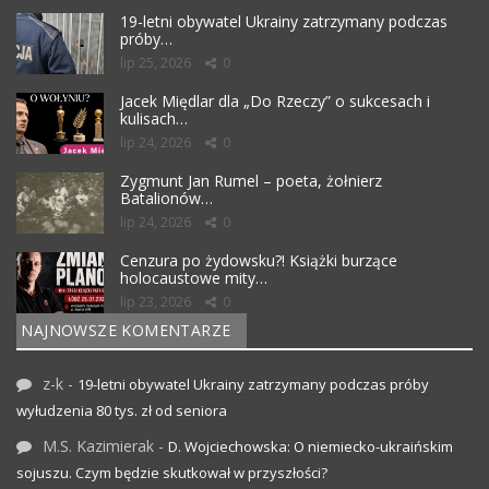
19-letni obywatel Ukrainy zatrzymany podczas
próby…
lip 25, 2026
0
Jacek Międlar dla „Do Rzeczy” o sukcesach i
kulisach…
lip 24, 2026
0
Zygmunt Jan Rumel – poeta, żołnierz
Batalionów…
lip 24, 2026
0
Cenzura po żydowsku?! Książki burzące
holocaustowe mity…
lip 23, 2026
0
NAJNOWSZE KOMENTARZE
z-k
-
19-letni obywatel Ukrainy zatrzymany podczas próby
wyłudzenia 80 tys. zł od seniora
M.S. Kazimierak
-
D. Wojciechowska: O niemiecko-ukraińskim
sojuszu. Czym będzie skutkował w przyszłości?