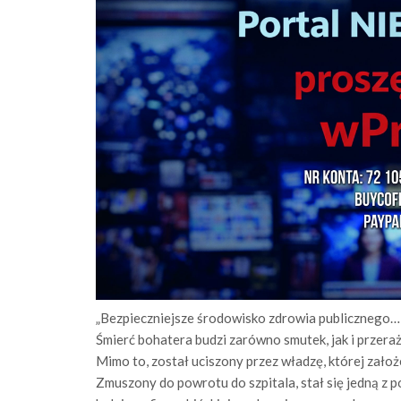
„Bezpieczniejsze środowisko zdrowia publicznego… 
Śmierć bohatera budzi zarówno smutek, jak i przeraż
Mimo to, został uciszony przez władzę, której zał
Zmuszony do powrotu do szpitala, stał się jedną z 