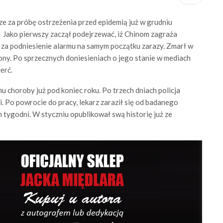
e za próbę ostrzeżenia przed epidemią już w grudniu
a. Jako pierwszy zaczął podejrzewać, iż Chinom zagraża
za podniesienie alarmu na samym początku zarazy. Zmarł w
ony. Po sprzecznych doniesieniach o jego stanie w mediach
erć.
choroby już pod koniec roku. Po trzech dniach policja
. Po powrocie do pracy, lekarz zaraził się od badanego
h tygodni. W styczniu opublikował swą historię już ze