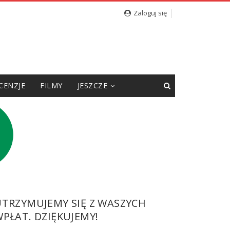
 „Sąsiadów” Jacka Międlara
Zaloguj się
CENZJE
FILMY
JESZCZE
UTRZYMUJEMY SIĘ Z WASZYCH
PŁAT. DZIĘKUJEMY!