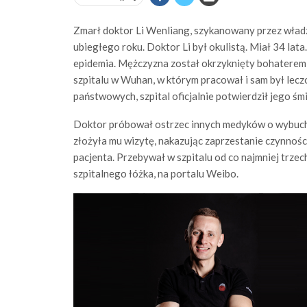
Zmarł doktor Li Wenliang, szykanowany przez władz
ubiegłego roku. Doktor Li był okulistą. Miał 34 lat
epidemia. Mężczyzna został okrzyknięty bohaterem 
szpitalu w Wuhan, w którym pracował i sam był lecz
państwowych, szpital oficjalnie potwierdził jego śmi
Doktor próbował ostrzec innych medyków o wybuchu 
złożyła mu wizytę, nakazując zaprzestanie czynności
pacjenta. Przebywał w szpitalu od co najmniej trzec
szpitalnego łóżka, na portalu Weibo.