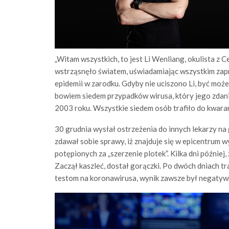
„Witam wszystkich, to jest Li Wenliang, okulista z
wstrząsnęło światem, uświadamiając wszystkim zapr
epidemii w zarodku. Gdyby nie uciszono Li, być moż
bowiem siedem przypadków wirusa, który jego zdani
2003 roku. Wszystkie siedem osób trafiło do kwara
30 grudnia wysłał ostrzeżenia do innych lekarzy na
zdawał sobie sprawy, iż znajduje się w epicentrum 
potępionych za „szerzenie plotek”. Kilka dni później,
Zaczął kaszleć, dostał gorączki. Po dwóch dniach tra
testom na koronawirusa, wynik zawsze był negatywn