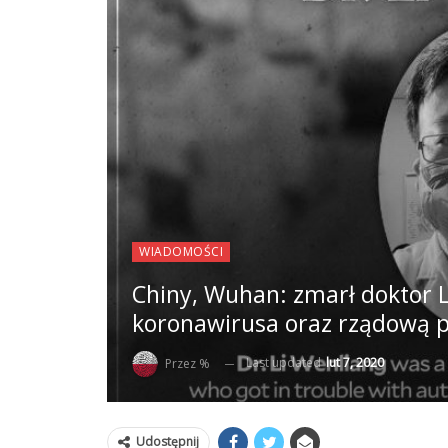
WIADOMOŚCI
Chiny, Wuhan: zmarł doktor Li
koronawirusa oraz rządową 
Last updated
lut 7, 2020
Przez %
Udostępnij