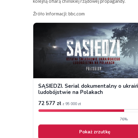
kolejną ofiarą chińskiej rządowej propagandy.
Źróło informacji: bbc.com