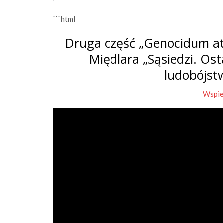
```html
Druga część „Genocidum at
Międlara „Sąsiedzi. Os
ludobójst
Wspie