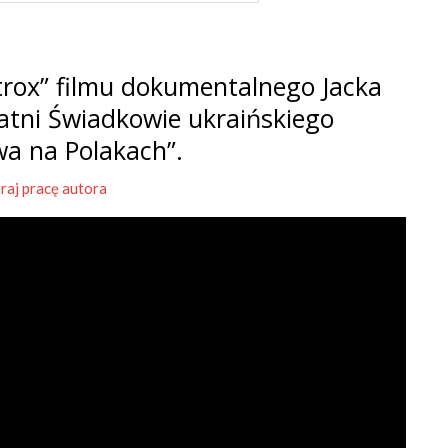
rox” filmu dokumentalnego Jacka
tatni Świadkowie ukraińskiego
wa na Polakach”.
raj pracę autora