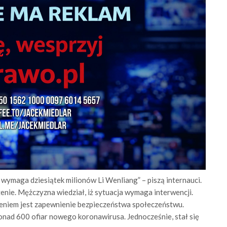
wymaga dziesiątek milionów Li Wenliang” – piszą internauci.
enie. Mężczyzna wiedział, iż sytuacja wymaga interwencji.
ożeniem jest zapewnienie bezpieczeństwa społeczeństwu.
ponad 600 ofiar nowego koronawirusa. Jednocześnie, stał się