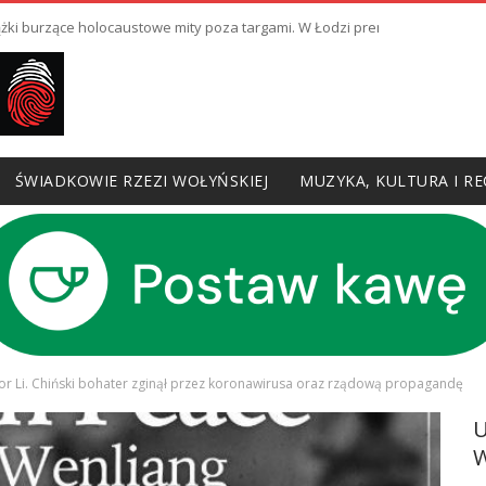
ki burzące holocaustowe mity poza targami. W Łodzi premiera III odcinka
ŚWIADKOWIE RZEZI WOŁYŃSKIEJ
MUZYKA, KULTURA I RE
or Li. Chiński bohater zginął przez koronawirusa oraz rządową propagandę
W