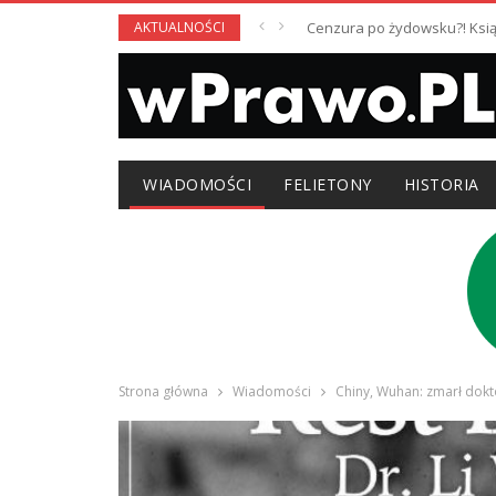
AKTUALNOŚCI
Cenzura po żydowsku?! Książ
WIADOMOŚCI
FELIETONY
HISTORIA
Strona główna
Wiadomości
Chiny, Wuhan: zmarł dokt