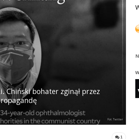
W
N
W
. Chiński bohater zginął przez
propagandę
Fot. Twitter
1