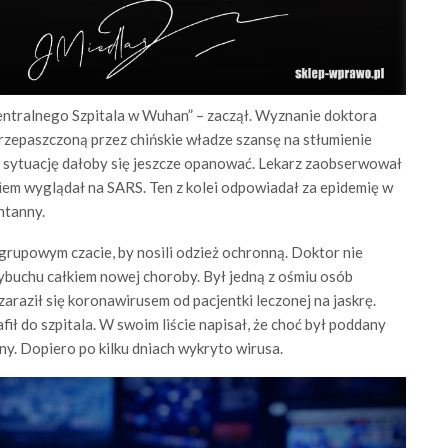
 Centralnego Szpitala w Wuhan” – zaczął. Wyznanie doktora
zepaszczoną przez chińskie władze szansę na stłumienie
e sytuację dałoby się jeszcze opanować. Lekarz zaobserwował
em wyglądał na SARS. Ten z kolei odpowiadał za epidemię w
ntanny.
 grupowym czacie, by nosili odzież ochronną. Doktor nie
wybuchu całkiem nowej choroby. Był jedną z ośmiu osób
 zaraził się koronawirusem od pacjentki leczonej na jaskrę.
fił do szpitala. W swoim liście napisał, że choć był poddany
y. Dopiero po kilku dniach wykryto wirusa.