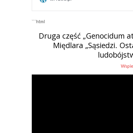
```html
Druga część „Genocidum at
Międlara „Sąsiedzi. Os
ludobójst
Wspie