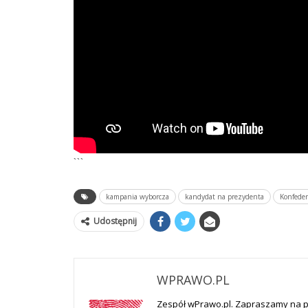
```
kampania wyborcza
kandydat na prezydenta
Konfeder
Udostępnij
WPRAWO.PL
Zespół wPrawo.pl. Zapraszamy na 