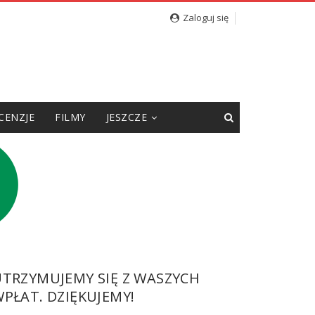
kie słowa pod adresem redakcji [WIDEO]
Zaloguj się
CENZJE
FILMY
JESZCZE
UTRZYMUJEMY SIĘ Z WASZYCH
PŁAT. DZIĘKUJEMY!