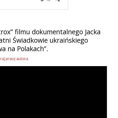
rox” filmu dokumentalnego Jacka
tatni Świadkowie ukraińskiego
wa na Polakach”.
raj pracę autora