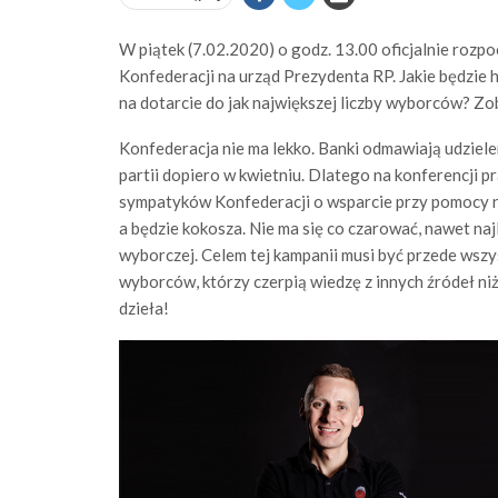
W piątek (7.02.2020) o godz. 13.00 oficjalnie roz
Konfederacji na urząd Prezydenta RP. Jakie będzie h
na dotarcie do jak największej liczby wyborców? Zo
Konfederacja nie ma lekko. Banki odmawiają udziel
partii dopiero w kwietniu. Dlatego na konferencji 
sympatyków Konfederacji o wsparcie przy pomocy na
a będzie kokosza. Nie ma się co czarować, nawet na
wyborczej. Celem tej kampanii musi być przede wszy
wyborców, którzy czerpią wiedzę z innych źródeł niż
dzieła!