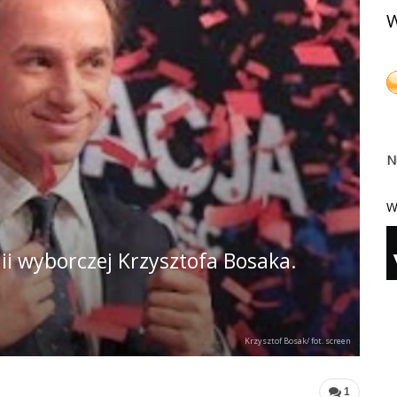
W
N
W
ii wyborczej Krzysztofa Bosaka.
Krzysztof Bosak/ fot. screen
1