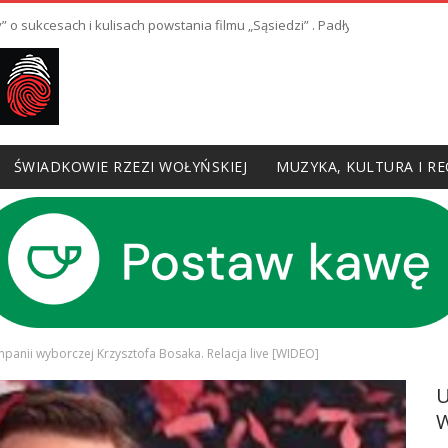
y” o sukcesach i kulisach powstania filmu „Sąsiedzi” . Padły również gorz
ŚWIADKOWIE RZEZI WOŁYŃSKIEJ
MUZYKA, KULTURA I RE
panii wyborczej Krzysztofa Bosaka. Relacja live [WIDEO]
W