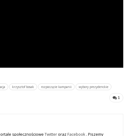
acja
krzysztof bosak
rozpoczęcie kampanii
wybory prezydenckie
1
portale społecznościowe
Twitter
oraz
Facebook
. Piszemy