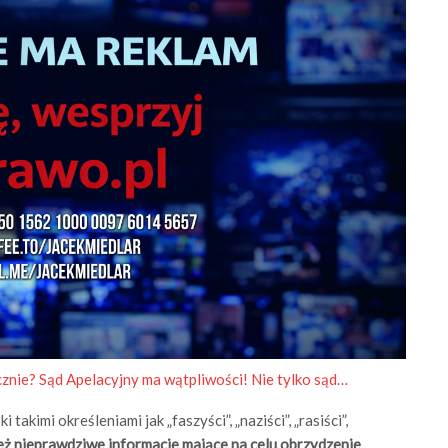
nie? Sąd Apelacyjny ma wątpliwości! Nie tylko sąd…
akimi określeniami jak „faszyści”, „naziści”, „rasiści”,
eż nieprawdziwe informacje mające na celu obrzydzenie