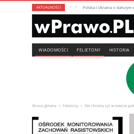
AKTUALNOŚCI
Polska i Ukraina o dalszym
WIADOMOŚCI
FELIETONY
HISTORIA
Strona główna
Felietony
Nie chcemy żyć w świecie pe