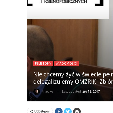
FELIETONY
WIADOMOŚCI
Nie chcemy żyć w świecie peł
delegalizujemy OMZRiK. Zbió
Last updated
gru 18, 2017
Przez %
Udostępnij