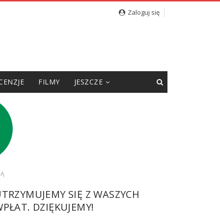
Zaloguj się
CENZJE
FILMY
JESZCZE
JĄ
UTRZYMUJEMY SIĘ Z WASZYCH
PŁAT. DZIĘKUJEMY!