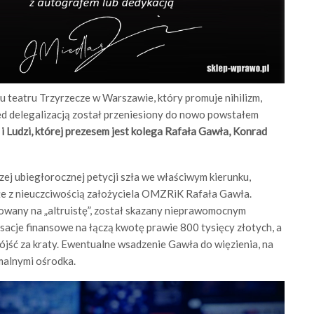
u teatru Trzyrzecze w Warszawie, który promuje nihilizm,
zed delegalizacją został przeniesiony do nowo powstałem
 Ludzi, której prezesem jest kolega Rafała Gawła, Konrad
szej ubiegłorocznej petycji szła we właściwym kierunku,
że z nieuczciwością założyciela OMZRiK Rafała Gawła.
eowany na „altruistę”, został skazany nieprawomocnym
acje finansowe na łączą kwotę prawie 800 tysięcy złotych, a
 pójść za kraty. Ewentualne wsadzenie Gawła do więzienia, na
malnymi ośrodka.