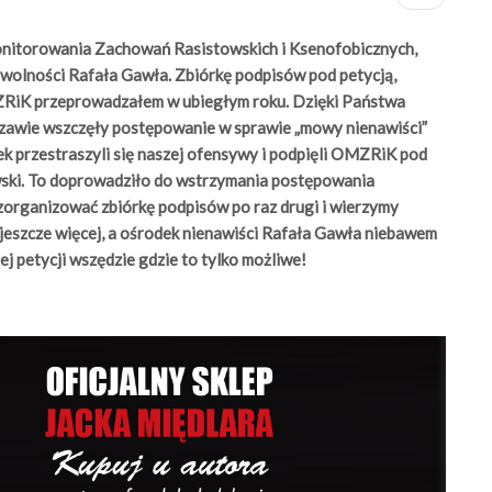
Monitorowania Zachowań Rasistowskich i Ksenofobicznych,
wolności Rafała Gawła. Zbiórkę podpisów pod petycją,
ZRiK przeprowadzałem w ubiegłym roku. Dzięki Państwa
awie wszczęły postępowanie w sprawie „mowy nienawiści”
dek przestraszyli się naszej ofensywy i podpięli OMZRiK pod
wski. To doprowadziło do wstrzymania postępowania
organizować zbiórkę podpisów po raz drugi i wierzymy
 jeszcze więcej, a ośrodek nienawiści Rafała Gawła niebawem
j petycji wszędzie gdzie to tylko możliwe!