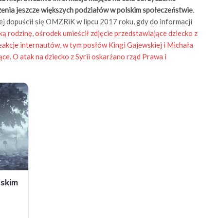
rzenia jeszcze większych podziałów w polskim społeczeństwie
.
j dopuścił się OMZRiK w lipcu 2017 roku, gdy do informacji
ką rodzinę, ośrodek umieścił zdjęcie przedstawiające dziecko z
eakcje internautów, w tym posłów Kingi Gajewskiej i Michała
ce. O atak na dziecko z Syrii oskarżano rząd Prawa i