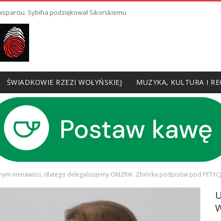
 wsparciu. Sybiha podziękował Sikorskiemu
ŚWIADKOWIE RZEZI WOŁYŃSKIEJ
MUZYKA, KULTURA I RE
łnym nienawiści, dlatego delegalizujemy OMZRiK. Zbiórka podpisów pod PETYC
W