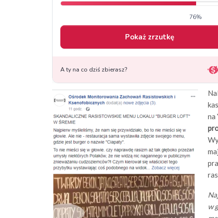
Na
kas
na
pro
Wys
maj
pra
ra
Naj
w g
men