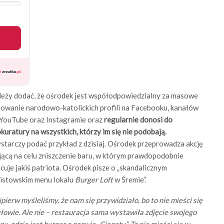
leży dodać, że ośrodek jest współodpowiedzialny za masowe
owanie narodowo-katolickich profili na Facebooku, kanałów
 YouTube oraz Instagramie oraz
regularnie donosi do
kuratury na wszystkich, którzy im się nie podobają.
tarczy podać przykład z dzisiaj. Ośrodek przeprowadza akcję
ącą na celu zniszczenie baru, w którym prawdopodobnie
cuje jakiś patriota. Ośrodek pisze o „skandalicznym
sistowskim menu lokalu
Burger Loft
w Śremie”.
pierw myśleliśmy, że nam się przywidziało, bo to nie mieści się
łowie. Ale nie – restauracja sama wystawiła zdjęcie swojego
u, gdzie jest burger o nazwie „Ciapaty”. To nie mieści się w