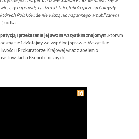
wie. czy naprawdę rasizm aż tak głęboko przeżarł umysły
których Polaków, że nie widzą nic nagannego w publicznym
ośrodka.
d petycją i przekazanie jej swoim wszystkim znajomym,
którym
noczmy się i działajmy we wspólnej sprawie. Wszystkie
iwości i Prokuratorze Krajowej wraz z apelem o
sistowskich i Ksenofobicznych.