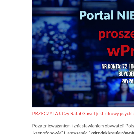
PRZECZYTAJ: Czy Rafał Gaweł jest zdrowy psychicz
Poza znieważaniem i zniesławianiem obywateli Polski t
„ksenofobowie” i „antysemici”,
ośrodek kreuje równi