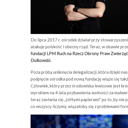
Do lipca 2017 r. ośrodek działał przy stowarzyszeni
atakuje polskość i obecny rząd. Teraz, w obawie pr
fundacji LPM Ruch na Rzecz Obrony Praw Zwierząt i
Dulkowski
.
Poza próbą uniknięcia delegalizacji, która dzięki na
podpięcie ośrodka pod nową fundację wiąże się tak
Człowiek, który przez środowiska lewicowe jest kr
wyrokiem na 4 lata pozbawienia wolności za malwers
teraz zasłania się „żółtymi papierami” po to, by nie
co wszyscy liczymy, wiązałoby się z problemami for