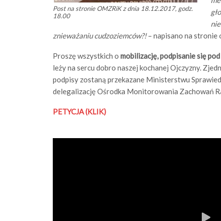
Post na stronie OMZRiK z dnia 18.12.2017, godz.
gło
18.00
nie
znieważaniu cudzoziemców?!
– napisano na stronie 
Proszę wszystkich o
mobilizację, podpisanie się po
leży na sercu dobro naszej kochanej Ojczyzny. Zjed
podpisy zostaną przekazane Ministerstwu Sprawiedl
delegalizację Ośrodka Monitorowania Zachowań Ra
PETYCJA (KLIK)