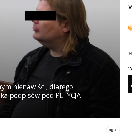
W
N
W
nym nienawiści, dlatego
rka podpisów pod PETYCJĄ
3