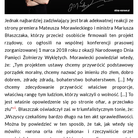
Jednak najbardziej zadziwiający jest brak adekwatnej reakcji ze
strony premiera Mateusza Morawieckiego i ministra Mariusza
Błaszczaka, którzy przecież osobiście firmowali ten projekt
rządowy, co ogłosili na wspólnej konferencji prasowej
zorganizowanej 1 marca 2018 roku z okazji Narodowego Dnia
Pamięci Żołnierzy Wyklętych. Morawiecki powiedział wtedy,
że: „Tym projektem ustawy chcemy przywrócić podstawowy
porządek moralny, chcemy nazwać po imieniu zło złem, dobro
dobrem, zdradę zdradą, bohaterstwo bohaterstwem. […] My
chcemy zdecydowanie przywrócić właściwe proporcje,
właściwą rangę tym ludziom, którzy walczyli o wolność. […] To
jest właśnie opowiedzenie się po stronie ofiar, a przeciwko
vii
złu”
. Błaszczak oświadczył zaś w triumfalistycznym tonie, że:
„Wszyscy czekaliśmy bardzo długo na ten akt sprawiedliwości.
Można by powiedzieć w ten sposób, że tak, jak wtedy się
mówiło: »wrona orła nie pokona« i rzeczywiście orzeł