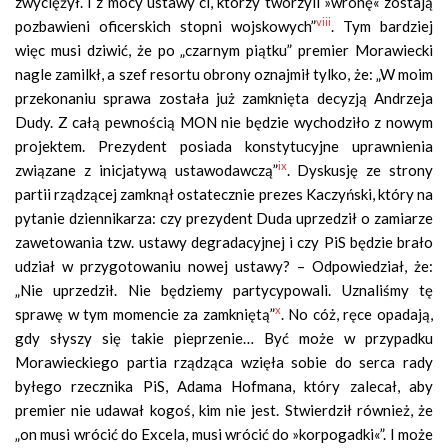
zwyciężył. I z mocy ustawy ci, którzy tworzyli »wronę« zostają
viii
pozbawieni oficerskich stopni wojskowych”
. Tym bardziej
więc musi dziwić, że po „czarnym piątku” premier Morawiecki
nagle zamilkł, a szef resortu obrony oznajmił tylko, że: „W moim
przekonaniu sprawa została już zamknięta decyzją Andrzeja
Dudy. Z całą pewnością MON nie będzie wychodziło z nowym
projektem. Prezydent posiada konstytucyjne uprawnienia
ix
związane z inicjatywą ustawodawczą”
. Dyskusję ze strony
partii rządzącej zamknął ostatecznie prezes Kaczyński, który na
pytanie dziennikarza: czy prezydent Duda uprzedził o zamiarze
zawetowania tzw. ustawy degradacyjnej i czy PiS będzie brało
udział w przygotowaniu nowej ustawy? – Odpowiedział, że:
„Nie uprzedził. Nie będziemy partycypowali. Uznaliśmy tę
x
sprawę w tym momencie za zamkniętą”
. No cóż, ręce opadają,
gdy słyszy się takie pieprzenie… Być może w przypadku
Morawieckiego partia rządząca wzięła sobie do serca rady
byłego rzecznika PiS, Adama Hofmana, który zalecał, aby
premier nie udawał kogoś, kim nie jest. Stwierdził również, że
„on musi wrócić do Excela, musi wrócić do »korpogadki«”. I może