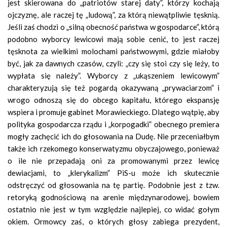
jest skierowana do „patriotów starej daty”, którzy kochają
ojczyznę, ale raczej tę „ludową”, za którą niewątpliwie tęsknią.
Jeśli zaś chodzi o „silną obecność państwa w gospodarce”, którą
podobno wyborcy lewicowi mają sobie cenić, to jest raczej
tęsknota za wielkimi molochami państwowymi, gdzie miałoby
być, jak za dawnych czasów, czyli: „czy się stoi czy się leży, to
wypłata się należy”. Wyborcy z „ukąszeniem lewicowym”
charakteryzują się też pogardą okazywaną „prywaciarzom” i
wrogo odnoszą się do obcego kapitału, którego ekspansję
wspiera i promuje gabinet Morawieckiego. Dlatego wątpię, aby
polityka gospodarcza rządu i „korpogadki” obecnego premiera
mogły zachęcić ich do głosowania na Dudę. Nie przeceniałbym
także ich rzekomego konserwatyzmu obyczajowego, ponieważ
o ile nie przepadają oni za promowanymi przez lewicę
dewiacjami, to „klerykalizm” PiS-u może ich skutecznie
odstręczyć od głosowania na tę partię. Podobnie jest z tzw.
retoryką godnościową na arenie międzynarodowej, bowiem
ostatnio nie jest w tym względzie najlepiej, co widać gołym
okiem. Ormowcy zaś, o których głosy zabiega prezydent,