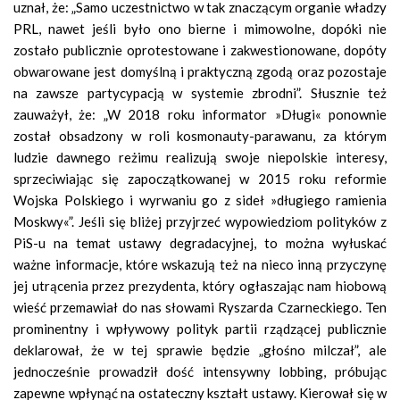
uznał, że: „Samo uczestnictwo w tak znaczącym organie władzy
PRL, nawet jeśli było ono bierne i mimowolne, dopóki nie
zostało publicznie oprotestowane i zakwestionowane, dopóty
obwarowane jest domyślną i praktyczną zgodą oraz pozostaje
na zawsze partycypacją w systemie zbrodni”. Słusznie też
zauważył, że: „W 2018 roku informator »Długi« ponownie
został obsadzony w roli kosmonauty-parawanu, za którym
ludzie dawnego reżimu realizują swoje niepolskie interesy,
sprzeciwiając się zapoczątkowanej w 2015 roku reformie
Wojska Polskiego i wyrwaniu go z sideł »długiego ramienia
Moskwy«”. Jeśli się bliżej przyjrzeć wypowiedziom polityków z
PiS-u na temat ustawy degradacyjnej, to można wyłuskać
ważne informacje, które wskazują też na nieco inną przyczynę
jej utrącenia przez prezydenta, który ogłaszając nam hiobową
wieść przemawiał do nas słowami Ryszarda Czarneckiego. Ten
prominentny i wpływowy polityk partii rządzącej publicznie
deklarował, że w tej sprawie będzie „głośno milczał”, ale
jednocześnie prowadził dość intensywny lobbing, próbując
zapewne wpłynąć na ostateczny kształt ustawy. Kierował się w