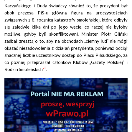
Kaczyńskiego i Dudy świadczy również to, że prezydent był
obok prezesa PiS-u główną figurą na uroczystościach
związanych z 8. rocznicą katastrofy smoleńskiej, które odbyły
się zaledwie kilka dni po jego wecie, co raczej nie byłoby
możliwe, gdyby byli skonfliktowani. Minister Piotr Gliński
zadbał zresztą o to, aby na obchodach „ciemny lud” nie mógł
okazać niezadowolenia z działań prezydenta, ponieważ odciął
znacznej liczbie uczestników dostęp do Placu Piłsudskiego, za
co później przepraszał członków Klubów „Gazety Polskiej” i
xii
Rodzin Smoleńskich
.