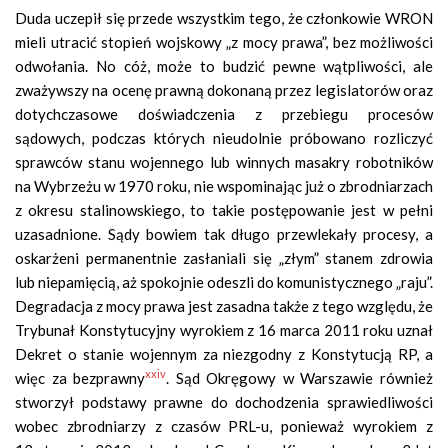
Duda uczepił się przede wszystkim tego, że członkowie WRON
mieli utracić stopień wojskowy „z mocy prawa”, bez możliwości
odwołania. No cóż, może to budzić pewne wątpliwości, ale
zważywszy na ocenę prawną dokonaną przez legislatorów oraz
dotychczasowe doświadczenia z przebiegu procesów
sądowych, podczas których nieudolnie próbowano rozliczyć
sprawców stanu wojennego lub winnych masakry robotników
na Wybrzeżu w 1970 roku, nie wspominając już o zbrodniarzach
z okresu stalinowskiego, to takie postępowanie jest w pełni
uzasadnione. Sądy bowiem tak długo przewlekały procesy, a
oskarżeni permanentnie zasłaniali się „złym” stanem zdrowia
lub niepamięcią, aż spokojnie odeszli do komunistycznego „raju”.
Degradacja z mocy prawa jest zasadna także z tego względu, że
Trybunał Konstytucyjny wyrokiem z 16 marca 2011 roku uznał
Dekret o stanie wojennym za niezgodny z Konstytucją RP, a
xxiv
więc za bezprawny
. Sąd Okręgowy w Warszawie również
stworzył podstawy prawne do dochodzenia sprawiedliwości
wobec zbrodniarzy z czasów PRL-u, ponieważ wyrokiem z