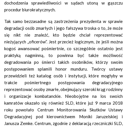
dochodzenia sprawiedliwości w sądach utoną w gąszczu
procedur biurokratycznych.
Tak samo bezzasadne są zastrzeżenia prezydenta w sprawie
degradacji osób zmarłych i jego fałszywa troska o to, że może
się nikt nie znaleźć, kto będzie chciał reprezentować
nieżyjących „oficerów”. Jest przecież logicznym, że jeśli można
kogoś awansować pośmiertnie, co szczególnie ostatnio jest
praktyką nagminną, to powinna być także możliwość
degradowania po śmierci takich osobników, którzy swoim
postępowaniem splamili honor munduru. Twórcy ustawy
przewidzieli też katalog osób i instytucji, które mogłyby w
trakcie pośmiertnego postępowania degradacyjnego
reprezentować osoby zmarłe, obejmujący szeroki krąg rodzinny
i organizacje kombatanckie. Nieobojętne na los swoich
kamratów okazało się również SLD, które już 9 marca 2018
roku powołało Centrum Monitorowania Skutków Ustawy
Degradacyjnej pod kierownictwem Moniki Jaruzelskiej i
Janusza Zemke. Centrum, zgodnie z deklaracją rzeczniczki SLD,