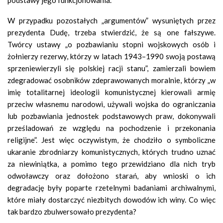
podstawy jego funkcjonowania.
W przypadku pozostałych „argumentów” wysuniętych przez
prezydenta Dudę, trzeba stwierdzić, że są one fałszywe.
Twórcy ustawy „o pozbawianiu stopni wojskowych osób i
żołnierzy rezerwy, którzy w latach 1943–1990 swoją postawą
sprzeniewierzyli się polskiej racji stanu”, zamierzali bowiem
zdegradować osobników zdeprawowanych moralnie, którzy „w
imię totalitarnej ideologii komunistycznej kierowali armię
przeciw własnemu narodowi, używali wojska do ograniczania
lub pozbawiania jednostek podstawowych praw, dokonywali
prześladowań ze względu na pochodzenie i przekonania
religijne”. Jest więc oczywistym, że chodziło o symboliczne
ukaranie zbrodniarzy komunistycznych, których trudno uznać
za niewiniątka, a pomimo tego przewidziano dla nich tryb
odwoławczy oraz dołożono starań, aby wnioski o ich
degradację były poparte rzetelnymi badaniami archiwalnymi,
które miały dostarczyć niezbitych dowodów ich winy. Co więc
tak bardzo zbulwersowało prezydenta?