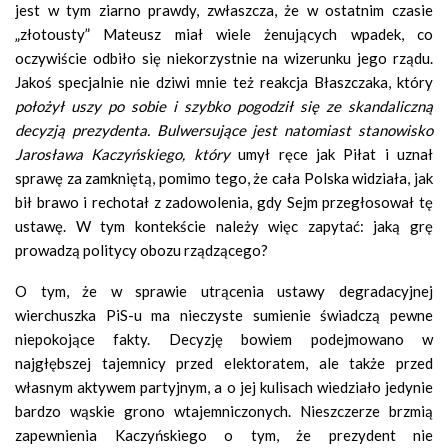
jest w tym ziarno prawdy, zwłaszcza, że w ostatnim czasie
„złotousty” Mateusz miał wiele żenujących wpadek, co
oczywiście odbiło się niekorzystnie na wizerunku jego rządu.
Jakoś specjalnie nie dziwi mnie też reakcja Błaszczaka, który
położył uszy po sobie i szybko pogodził się ze skandaliczną
decyzją prezydenta. Bulwersujące jest natomiast stanowisko
Jarosława Kaczyńskiego, który
umył ręce jak Piłat i uznał
sprawę za zamkniętą, pomimo tego, że cała Polska widziała, jak
bił brawo i rechotał z zadowolenia, gdy Sejm przegłosował tę
ustawę. W tym kontekście należy więc zapytać: jaką grę
prowadzą politycy obozu rządzącego?
O tym, że w sprawie utrącenia ustawy degradacyjnej
wierchuszka PiS-u ma nieczyste sumienie świadczą pewne
niepokojące fakty. Decyzję bowiem podejmowano w
najgłębszej tajemnicy przed elektoratem, ale także przed
własnym aktywem partyjnym, a o jej kulisach wiedziało jedynie
bardzo wąskie grono wtajemniczonych. Nieszczerze brzmią
zapewnienia Kaczyńskiego o tym, że prezydent nie