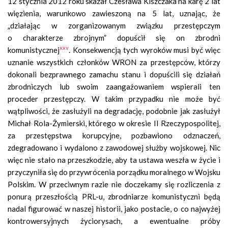
12 stycznia 2012 roku skazał Czesława Kiszczaka na karę 2 lat
więzienia, warunkowo zawieszoną na 5 lat, uznając, że
„działając w zorganizowanym związku przestępczym
o charakterze zbrojnym” dopuścił się on zbrodni
xxv
komunistycznej
. Konsekwencją tych wyroków musi być więc
uznanie wszystkich członków WRON za przestępców, którzy
dokonali bezprawnego zamachu stanu i dopuścili się działań
zbrodniczych lub swoim zaangażowaniem wspierali ten
proceder przestępczy. W takim przypadku nie może być
wątpliwości, że zasłużyli na degradację, podobnie jak zasłużył
Michał Rola-Żymierski, którego w okresie II Rzeczypospolitej,
za przestępstwa korupcyjne, pozbawiono odznaczeń,
zdegradowano i wydalono z zawodowej służby wojskowej. Nic
więc nie stało na przeszkodzie, aby ta ustawa weszła w życie i
przyczyniła się do przywrócenia porządku moralnego w Wojsku
Polskim. W przeciwnym razie nie doczekamy się rozliczenia z
ponurą przeszłością PRL-u, zbrodniarze komunistyczni będą
nadal figurować w naszej historii, jako postacie, o co najwyżej
kontrowersyjnych życiorysach, a ewentualne próby