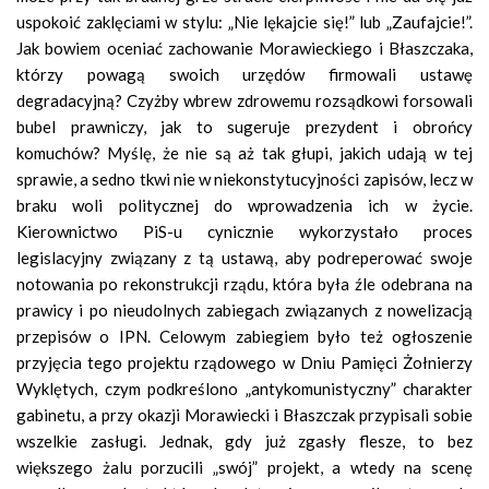
uspokoić zaklęciami w stylu: „Nie lękajcie się!” lub „Zaufajcie!”.
Jak bowiem oceniać zachowanie Morawieckiego i Błaszczaka,
którzy powagą swoich urzędów firmowali ustawę
degradacyjną? Czyżby wbrew zdrowemu rozsądkowi forsowali
bubel prawniczy, jak to sugeruje prezydent i obrońcy
komuchów? Myślę, że nie są aż tak głupi, jakich udają w tej
sprawie, a sedno tkwi nie w niekonstytucyjności zapisów, lecz w
braku woli politycznej do wprowadzenia ich w życie.
Kierownictwo PiS-u cynicznie wykorzystało proces
legislacyjny związany z tą ustawą, aby podreperować swoje
notowania po rekonstrukcji rządu, która była źle odebrana na
prawicy i po nieudolnych zabiegach związanych z nowelizacją
przepisów o IPN. Celowym zabiegiem było też ogłoszenie
przyjęcia tego projektu rządowego w Dniu Pamięci Żołnierzy
Wyklętych, czym podkreślono „antykomunistyczny” charakter
gabinetu, a przy okazji Morawiecki i Błaszczak przypisali sobie
wszelkie zasługi. Jednak, gdy już zgasły flesze, to bez
większego żalu porzucili „swój” projekt, a wtedy na scenę