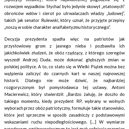
rozwojem wypadków. Słychać było jedynie skowyt „etatowych”
obrońców wdów i sierot po utrwalaczach władzy „ludowej”,
takich jak senator Rulewski, który uznał, że przyjęte przepisy
„noszą w sobie charakter analfabetyzmu historycznego”.
Decyzja prezydenta spadła więc na patriotów jak
przysłowiowy grom z jasnego nieba i pozbawiła ich
jakichkolwiek złudzeń, że obóz rządzący, z którego szeregów
wyszedł Andrzej Duda, może dokonać głębszych zmian w
polskiej polityce. A to, co stało się w Wielki Piątek można bez
wątpienia zaliczyć do czarnych kart w naszej najnowszej
historii. Dlatego nie może dziwić, że najbardziej
rozgoryczonym był pomysłodawca tej ustawy, Antoni
Macierewicz, który stwierdził: „Bardzo żałuję, że doszło do
takiego momentu, kiedy prezydent RP, wybrany w wolnych
wyborach przez obóz patriotyczny, formułuje takie stanowisko,
które jest sprzeczne w sposób zasadniczy z podstawowymi
wskazaniami ruchu niepodległościowego. […] W wymiarze
narodowym, ogólnospołecznym to jest znak cofnięcia przemian