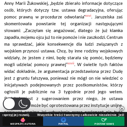
Anny Marii Żukowskiej, „będzie zbierało informacje dotyczące
osób, których dotyczy tzw. ustawa degradacyjna, oferując
xxvi
pomoc prawną w procedurze odwołania”
. Jaruzelska zaś
skomentowała powstanie tej organizacji następującymi
słowami: „Zaczęłam się angażować, dlatego że już klamka
zapadła, mojemu ojcu już to nie pomoże i nie zaszkodzi. Centrum
ma sprawdzać, jakie konsekwencje dla ludzi związanych z
wojskiem przynosi ustawa. Chcę, by inne rodziny wojskowych
widziały, że jestem z nimi, będę starała się pomóc, będziemy
xxvii
mogli udzielać pomocy prawnej”
. W świetle tych faktów
widać dokładnie, że argumentacja przedstawiona przez Dudę
jest z gruntu fałszywa, ponieważ nie mógł on nie wiedzieć o
inicjatywach podejmowanych przez postkomunistów, którzy
ogłosili je publicznie na 3 tygodnie przed jego wetem.
Podobnie jest z sugerowaniem przez niego, że ustawa
degradacyjna może być oprotestowana przez instytucje unijne,
×
ponieważ pomimo jej uchwalenia przez parlament nie było
rozwój.
Wszystkie treści tworzymy całkowicie niezależnie. Jeśli doceniasz na
słychać z ich strony głosów sprzeciwu, a wiceminister MSZ,
WESPRZYJ AUTORA
PAYPAL
POSTAW KAWĘ
Konrad Szymański, w opinii załączonej do uzasadnienia