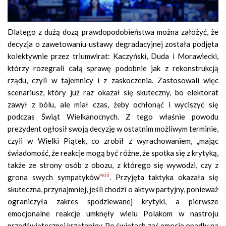
Dlatego z dużą dozą prawdopodobieństwa można założyć, że
decyzja o zawetowaniu ustawy degradacyjnej została podjęta
kolektywnie przez triumwirat: Kaczyński, Duda i Morawiecki,
którzy rozegrali całą sprawę podobnie jak z rekonstrukcją
rządu, czyli w tajemnicy i z zaskoczenia. Zastosowali więc
scenariusz, który już raz okazał się skuteczny, bo elektorat
zawył z bólu, ale miał czas, żeby ochłonąć i wyciszyć się
podczas Świąt Wielkanocnych. Z tego właśnie powodu
prezydent ogłosił swoją decyzję w ostatnim możliwym terminie,
czyli w Wielki Piątek, co zrobił z wyrachowaniem, „mając
świadomość, że reakcje mogą być różne, że spotka się z krytyką,
także ze strony osób z obozu, z którego się wywodzi, czy z
xiii
grona swych sympatyków”
. Przyjęta taktyka okazała się
skuteczna, przynajmniej, jeśli chodzi o aktyw partyjny, ponieważ
ograniczyła zakres spodziewanej krytyki, a pierwsze
emocjonalne reakcje umknęły wielu Polakom w nastroju
przedświątecznej krzątaniny. Po świętach zaś emocje opadły na