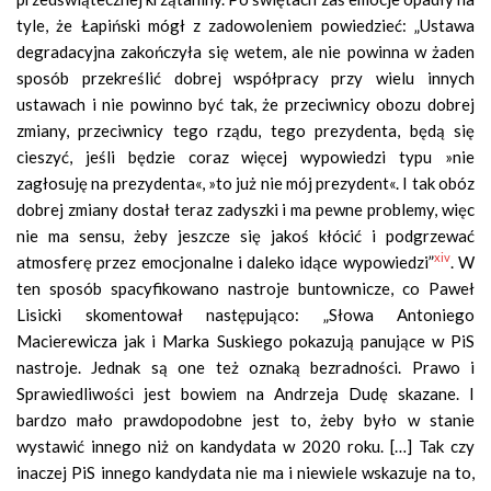
tyle, że Łapiński mógł z zadowoleniem powiedzieć: „Ustawa
degradacyjna zakończyła się wetem, ale nie powinna w żaden
sposób przekreślić dobrej współpracy przy wielu innych
ustawach i nie powinno być tak, że przeciwnicy obozu dobrej
zmiany, przeciwnicy tego rządu, tego prezydenta, będą się
cieszyć, jeśli będzie coraz więcej wypowiedzi typu »nie
zagłosuję na prezydenta«, »to już nie mój prezydent«. I tak obóz
dobrej zmiany dostał teraz zadyszki i ma pewne problemy, więc
nie ma sensu, żeby jeszcze się jakoś kłócić i podgrzewać
xiv
atmosferę przez emocjonalne i daleko idące wypowiedzi”
. W
ten sposób spacyfikowano nastroje buntownicze, co Paweł
Lisicki skomentował następująco: „Słowa Antoniego
Macierewicza jak i Marka Suskiego pokazują panujące w PiS
nastroje. Jednak są one też oznaką bezradności. Prawo i
Sprawiedliwości jest bowiem na Andrzeja Dudę skazane. I
bardzo mało prawdopodobne jest to, żeby było w stanie
wystawić innego niż on kandydata w 2020 roku. […] Tak czy
inaczej PiS innego kandydata nie ma i niewiele wskazuje na to,