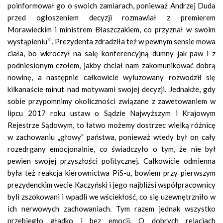
poinformował go o swoich zamiarach, ponieważ Andrzej Duda
przed ogłoszeniem decyzji rozmawiał z premierem
Morawieckim i ministrem Błaszczakiem, co przyznał w swoim
xi
wystąpieniu
. Prezydenta zdradziła też w pewnym sensie mowa
ciała, bo wkroczył na salę konferencyjną dumny jak paw i z
podniesionym czołem, jakby chciał nam zakomunikować dobrą
nowinę, a następnie całkowicie wyluzowany rozwodził się
kilkanaście minut nad motywami swojej decyzji. Jednakże, gdy
sobie przypomnimy okoliczności związane z zawetowaniem w
lipcu 2017 roku ustaw o Sądzie Najwyższym i Krajowym
Rejestrze Sądowym, to łatwo możemy dostrzec wielką różnicę
w zachowaniu „głowy” państwa, ponieważ wtedy był on cały
rozedrgany emocjonalnie, co świadczyło o tym, że nie był
pewien swojej przyszłości politycznej. Całkowicie odmienna
była też reakcja kierownictwa PiS-u, bowiem przy pierwszym
prezydenckim wecie Kaczyński i jego najbliżsi współpracownicy
byli zszokowani i wpadli we wściekłość, co się uzewnętrzniło w
ich nerwowych zachowaniach. Tym razem jednak wszystko
przebiegło gładko i bez emocji. O dobrych relacjach