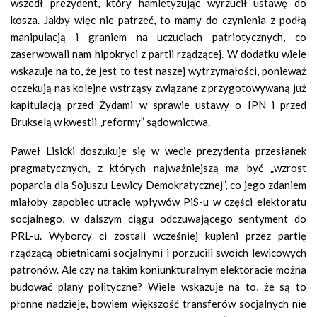
wszedł prezydent, który hamletyzując wyrzucił ustawę do
kosza. Jakby więc nie patrzeć, to mamy do czynienia z podłą
manipulacją i graniem na uczuciach patriotycznych, co
zaserwowali nam hipokryci z partii rządzącej. W dodatku wiele
wskazuje na to, że jest to test naszej wytrzymałości, ponieważ
oczekują nas kolejne wstrząsy związane z przygotowywaną już
kapitulacją przed Żydami w sprawie ustawy o IPN i przed
Brukselą w kwestii „reformy” sądownictwa.
Paweł Lisicki doszukuje się w wecie prezydenta przesłanek
pragmatycznych, z których najważniejszą ma być „wzrost
poparcia dla Sojuszu Lewicy Demokratycznej”, co jego zdaniem
miałoby zapobiec utracie wpływów PiS-u w części elektoratu
socjalnego, w dalszym ciągu odczuwającego sentyment do
PRL-u. Wyborcy ci zostali wcześniej kupieni przez partię
rządzącą obietnicami socjalnymi i porzucili swoich lewicowych
patronów. Ale czy na takim koniunkturalnym elektoracie można
budować plany polityczne? Wiele wskazuje na to, że są to
płonne nadzieje, bowiem większość transferów socjalnych nie