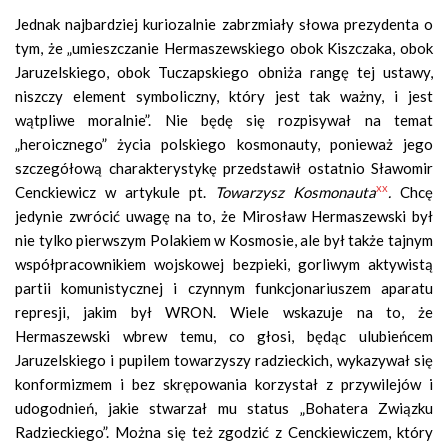
Jednak najbardziej kuriozalnie zabrzmiały słowa prezydenta o
tym, że „umieszczanie Hermaszewskiego obok Kiszczaka, obok
Jaruzelskiego, obok Tuczapskiego obniża rangę tej ustawy,
niszczy element symboliczny, który jest tak ważny, i jest
wątpliwe moralnie”. Nie będę się rozpisywał na temat
„heroicznego” życia polskiego kosmonauty, ponieważ jego
szczegółową charakterystykę przedstawił ostatnio Sławomir
xx
Cenckiewicz w artykule pt.
Towarzysz Kosmonauta
.
Chcę
jedynie zwrócić uwagę na to, że Mirosław Hermaszewski był
nie tylko pierwszym Polakiem w Kosmosie, ale był także tajnym
współpracownikiem wojskowej bezpieki, gorliwym aktywistą
partii komunistycznej i czynnym funkcjonariuszem aparatu
represji, jakim był WRON. Wiele wskazuje na to, że
Hermaszewski wbrew temu, co głosi, będąc ulubieńcem
Jaruzelskiego i pupilem towarzyszy radzieckich, wykazywał się
konformizmem i bez skrępowania korzystał z przywilejów i
udogodnień, jakie stwarzał mu status „Bohatera Związku
Radzieckiego”. Można się też zgodzić z Cenckiewiczem, który