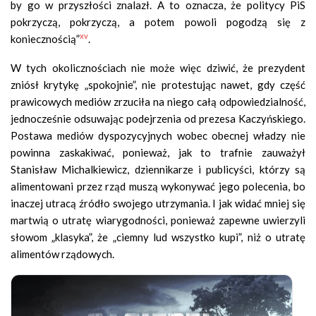
by go w przyszłości znalazł. A to oznacza, że politycy PiS
pokrzyczą, pokrzyczą, a potem powoli pogodzą się z
xv
koniecznością”
.
W tych okolicznościach nie może więc dziwić, że prezydent
zniósł krytykę „spokojnie”, nie protestując nawet, gdy część
prawicowych mediów zrzuciła na niego całą odpowiedzialność,
jednocześnie odsuwając podejrzenia od prezesa Kaczyńskiego.
Postawa mediów dyspozycyjnych wobec obecnej władzy nie
powinna zaskakiwać, ponieważ, jak to trafnie zauważył
Stanisław Michalkiewicz, dziennikarze i publicyści, którzy są
alimentowani przez rząd muszą wykonywać jego polecenia, bo
inaczej utracą źródło swojego utrzymania. I jak widać mniej się
martwią o utratę wiarygodności, ponieważ zapewne uwierzyli
słowom „klasyka”, że „ciemny lud wszystko kupi”, niż o utratę
alimentów rządowych.