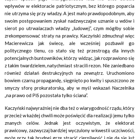
wpływów w elektoracie patriotycznym, bez którego poparcia
nie utrzyma się przy władzy. A jest mało prawdopodobnym, aby
swoim postępowaniem zyskał nadzwyczajne uznanie u wdów i
sierot po utrwalaczach władzy „ludowej”, czym mógłby sobie
zrekompensować straty na prawicy. Kaczyński zdmuchnął więc
Macierewicza jak świecę, ale wcześniej pozbawił go
politycznego tlenu, co stało się też przestrogą dla innych
potencjalnych buntowników, którzy widząc, jak rozprawiono się
z takim twardzielem, natychmiast stracili rezon. Nie zaniedbano
również działań destrukcyjnych na zewnątrz. Uruchomiono
bowiem czarną propagandę, sięgnięto po kwity i spuszczono ze
smyczy sforę prokuratorską, aby w myśl wskazań Naczelnika
„na prawo od PiS pozostała tylko ściana”.
Kaczyński najwyraźniej nie dba też o wiarygodność rządu, który
przecież w każdej chwili może poświęcić dla realizacji jemu tylko
znanych celów. Jednak jest oczywistym, że elektorat
prawicowy, zazwyczaj bardziej wyczulony w kwestii uczciwości,
może przy tak brudnej grze stracić cierpliwość i nie da się już