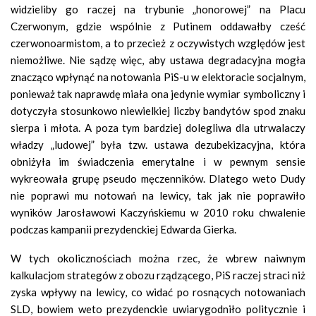
widzieliby go raczej na trybunie „honorowej” na Placu
Czerwonym, gdzie wspólnie z Putinem oddawałby cześć
czerwonoarmistom, a to przecież z oczywistych względów jest
niemożliwe. Nie sądzę więc, aby ustawa degradacyjna mogła
znacząco wpłynąć na notowania PiS-u w elektoracie socjalnym,
ponieważ tak naprawdę miała ona jedynie wymiar symboliczny i
dotyczyła stosunkowo niewielkiej liczby bandytów spod znaku
sierpa i młota. A poza tym bardziej dolegliwa dla utrwalaczy
władzy „ludowej” była tzw. ustawa dezubekizacyjna, która
obniżyła im świadczenia emerytalne i w pewnym sensie
wykreowała grupę pseudo męczenników. Dlatego weto Dudy
nie poprawi mu notowań na lewicy, tak jak nie poprawiło
wyników Jarosławowi Kaczyńskiemu w 2010 roku chwalenie
podczas kampanii prezydenckiej Edwarda Gierka.
W tych okolicznościach można rzec, że wbrew naiwnym
kalkulacjom strategów z obozu rządzącego, PiS raczej straci niż
zyska wpływy na lewicy, co widać po rosnących notowaniach
SLD, bowiem weto prezydenckie uwiarygodniło politycznie i