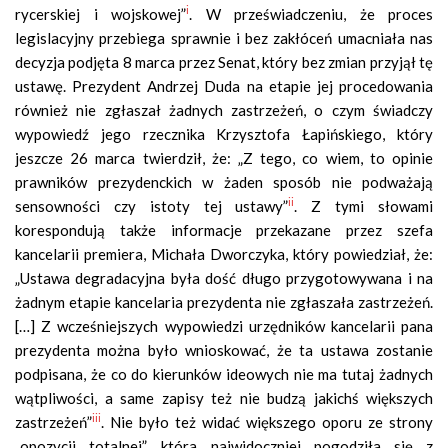
i
rycerskiej i wojskowej”
. W przeświadczeniu, że proces
legislacyjny przebiega sprawnie i bez zakłóceń umacniała nas
decyzja podjęta 8 marca przez Senat, który bez zmian przyjął tę
ustawę. Prezydent Andrzej Duda na etapie jej procedowania
również nie zgłaszał żadnych zastrzeżeń, o czym świadczy
wypowiedź jego rzecznika Krzysztofa Łapińskiego, który
jeszcze 26 marca twierdził, że: „Z tego, co wiem, to opinie
prawników prezydenckich w żaden sposób nie podważają
ii
sensowności czy istoty tej ustawy”
. Z tymi słowami
korespondują także informacje przekazane przez szefa
kancelarii premiera, Michała Dworczyka, który powiedział, że:
„Ustawa degradacyjna była dość długo przygotowywana i na
żadnym etapie kancelaria prezydenta nie zgłaszała zastrzeżeń.
[…] Z wcześniejszych wypowiedzi urzędników kancelarii pana
prezydenta można było wnioskować, że ta ustawa zostanie
podpisana, że co do kierunków ideowych nie ma tutaj żadnych
wątpliwości, a same zapisy też nie budzą jakichś większych
iii
zastrzeżeń”
. Nie było też widać większego oporu ze strony
„opozycji totalnej”, która najwidoczniej pogodziła się z