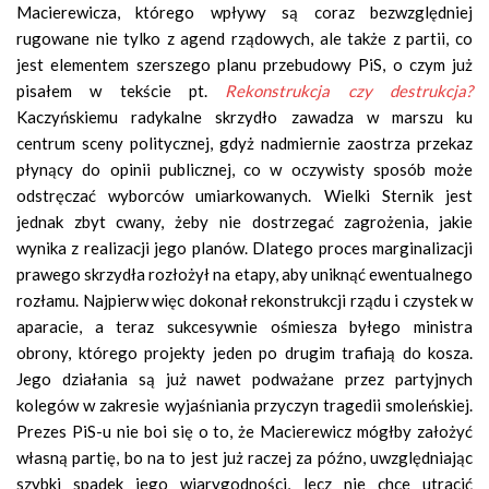
Macierewicza, którego wpływy są coraz bezwzględniej
rugowane nie tylko z agend rządowych, ale także z partii, co
jest elementem szerszego planu przebudowy PiS, o czym już
pisałem w tekście pt.
Rekonstrukcja czy destrukcja?
Kaczyńskiemu radykalne skrzydło zawadza w marszu ku
centrum sceny politycznej, gdyż nadmiernie zaostrza przekaz
płynący do opinii publicznej, co w oczywisty sposób może
odstręczać wyborców umiarkowanych. Wielki Sternik jest
jednak zbyt cwany, żeby nie dostrzegać zagrożenia, jakie
wynika z realizacji jego planów. Dlatego proces marginalizacji
prawego skrzydła rozłożył na etapy, aby uniknąć ewentualnego
rozłamu. Najpierw więc dokonał rekonstrukcji rządu i czystek w
aparacie, a teraz sukcesywnie ośmiesza byłego ministra
obrony, którego projekty jeden po drugim trafiają do kosza.
Jego działania są już nawet podważane przez partyjnych
kolegów w zakresie wyjaśniania przyczyn tragedii smoleńskiej.
Prezes PiS-u nie boi się o to, że Macierewicz mógłby założyć
własną partię, bo na to jest już raczej za późno, uwzględniając
szybki spadek jego wiarygodności, lecz nie chce utracić