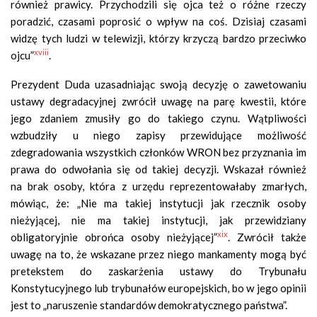
również prawicy. Przychodzili się ojca też o różne rzeczy
poradzić, czasami poprosić o wpływ na coś. Dzisiaj czasami
widzę tych ludzi w telewizji, którzy krzyczą bardzo przeciwko
xviii
ojcu”
.
Prezydent Duda uzasadniając swoją decyzję o zawetowaniu
ustawy degradacyjnej zwrócił uwagę na parę kwestii, które
jego zdaniem zmusiły go do takiego czynu. Wątpliwości
wzbudziły u niego zapisy przewidujące możliwość
zdegradowania wszystkich członków WRON bez przyznania im
prawa do odwołania się od takiej decyzji. Wskazał również
na brak osoby, która z urzędu reprezentowałaby zmarłych,
mówiąc, że: „Nie ma takiej instytucji jak rzecznik osoby
nieżyjącej, nie ma takiej instytucji, jak przewidziany
xix
obligatoryjnie obrońca osoby nieżyjącej”
. Zwrócił także
uwagę na to, że wskazane przez niego mankamenty mogą być
pretekstem do zaskarżenia ustawy do Trybunału
Konstytucyjnego lub trybunałów europejskich, bo w jego opinii
jest to „naruszenie standardów demokratycznego państwa”.