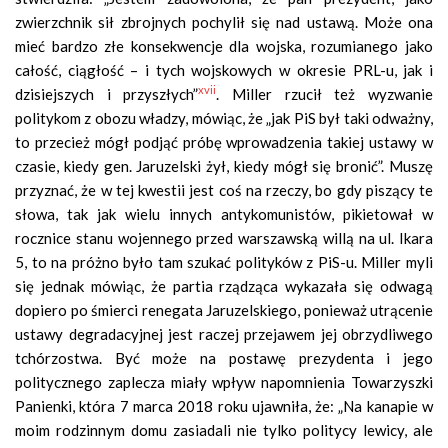
zwierzchnik sił zbrojnych pochylił się nad ustawą. Może ona
mieć bardzo złe konsekwencje dla wojska, rozumianego jako
całość, ciągłość – i tych wojskowych w okresie PRL-u, jak i
xvii
dzisiejszych i przyszłych”
. Miller rzucił też wyzwanie
politykom z obozu władzy, mówiąc, że „jak PiS był taki odważny,
to przecież mógł podjąć próbę wprowadzenia takiej ustawy w
czasie, kiedy gen. Jaruzelski żył, kiedy mógł się bronić”. Muszę
przyznać, że w tej kwestii jest coś na rzeczy, bo gdy piszący te
słowa, tak jak wielu innych antykomunistów, pikietował w
rocznice stanu wojennego przed warszawską willą na ul. Ikara
5, to na próżno było tam szukać polityków z PiS-u. Miller myli
się jednak mówiąc, że partia rządząca wykazała się odwagą
dopiero po śmierci renegata Jaruzelskiego, ponieważ utrącenie
ustawy degradacyjnej jest raczej przejawem jej obrzydliwego
tchórzostwa. Być może na postawę prezydenta i jego
politycznego zaplecza miały wpływ napomnienia Towarzyszki
Panienki, która 7 marca 2018 roku ujawniła, że: „Na kanapie w
moim rodzinnym domu zasiadali nie tylko politycy lewicy, ale