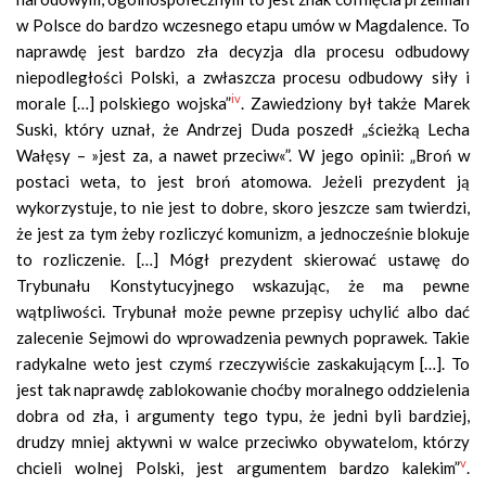
w Polsce do bardzo wczesnego etapu umów w Magdalence. To
naprawdę jest bardzo zła decyzja dla procesu odbudowy
niepodległości Polski, a zwłaszcza procesu odbudowy siły i
iv
morale […] polskiego wojska”
. Zawiedziony był także Marek
Suski, który uznał, że Andrzej Duda poszedł „ścieżką Lecha
Wałęsy – »jest za, a nawet przeciw«”. W jego opinii: „Broń w
postaci weta, to jest broń atomowa. Jeżeli prezydent ją
wykorzystuje, to nie jest to dobre, skoro jeszcze sam twierdzi,
że jest za tym żeby rozliczyć komunizm, a jednocześnie blokuje
to rozliczenie. […] Mógł prezydent skierować ustawę do
Trybunału Konstytucyjnego wskazując, że ma pewne
wątpliwości. Trybunał może pewne przepisy uchylić albo dać
zalecenie Sejmowi do wprowadzenia pewnych poprawek. Takie
radykalne weto jest czymś rzeczywiście zaskakującym […]. To
jest tak naprawdę zablokowanie choćby moralnego oddzielenia
dobra od zła, i argumenty tego typu, że jedni byli bardziej,
drudzy mniej aktywni w walce przeciwko obywatelom, którzy
v
chcieli wolnej Polski, jest argumentem bardzo kalekim”
.