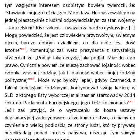
tym względzie interesem osobistym, bowiem twierdził, że:
„Stawianie mojego teścia, gen. Mirosława Hermaszewskiego na
jednej płaszczyźnie z ludźmi odpowiedzialnymi za stan wojenny
– Jaruzelskim i Kiszczakiem – uważam za bardzo dyskusyjne. […]
Mogę powiedzieć, że jest człowiekiem przyzwoitym, świetnym
ojcem, bardzo dobrym dziadkiem, co dla mnie jest dość
xxi
istotne”
. Komentując zaś weto prezydenta z satysfakcją
stwierdził, że: „Podjął taką decyzję, jaką podjął. Miał do tego
prawo. Cynicznie powiem, że muszę zachować lojalność wobec
członka własnej rodziny, jak i lojalność wobec mojej rodziny
xxii
politycznej”
. Może więc byłoby lepiej, gdyby Czarnecki, z
takimi koneksjami rodzinnymi, kontynuował swoją karierę w
SLD, z którego listy wyborczej miał zamiar startować w 2014
xxiii
roku do Parlamentu Europejskiego jego teść kosmonauta
.
Jeśli zaś przyjąć, że o wyrzuceniu do kosza ustawy
degradacyjnej zadecydowało także kumoterstwo, to mamy do
czynienia z wielką podłością ze strony ludzi, którzy prywatę
przedkładają ponad interes państwa, niszcząc tym samym