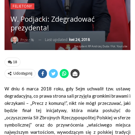
FELIETONY
W. Podjacki: Zdegradować
prezydenta!
Last updated
kwi 24, 2018
Przez %
Prezydent RP Andrzej Duda / Fot. Youtube
18
Udostępnij
W dniu 6 marca 2018 roku, gdy Sejm uchwalił tzw. ustawę
degradacyjną, co prawa strona sali przyjęła gromkimi brawami i
okrzykami – „Precz z komuną!”, nikt nie mógł przeczuwać, jaki
będzie finał tej inicjatywy, która miała posłużyć do
„oczyszczenia Sił Zbrojnych Rzeczypospolitej Polskiej w sferze
symbolicznej” oraz do przywrócenia „właściwego miejsca
najwyższym wartościom, wywodzącym się z polskiej tradycji