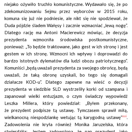
niejako ożywiło truchło komunistyczne. Wydawało się, że po
zdekomunizowaniu Sejmu przez wyborców w 2015 roku,
komuna się już nie podniesie, ale nikt się nie spodziewał, że
Duda pójdzie śladem Wałęsy i zacznie wzmacniać „lewą nogę”.
Dlatego rację ma Antoni Macierewicz mówiąc, że decyzja
prezydenta wzmocniła środowiska postkomunistyczne,
ponieważ: „To będzie traktowane, jako gest w ich stronę i jest
gestem w ich stronę. Wzmocni ich wpływy i doprowadzi do
bardzo istotnych dylematów dla ludzi obozu patriotycznego”.
Komuniści „będą uważali prezydenta za swojego obrońcę, będą
uważali, że taką obronę uzyskali, bo tego się domagali
działacze KOD-u”. Dlatego zapewne na wieść o decyzji
prezydenta w siedzibie SLD wystrzeliły korki od szampana i
zapanował wielki entuzjazm, o czym świadczy wypowiedź
Leszka Millera, który powiedział: „Byłem przekonany,
że prezydent podpisze tą ustawę. Tymczasem sprawił miłą,
xvi
wielkanocną niespodziankę wetując tą karygodną ustawę”
.
Zadowolenia nie kryła również Monika Jaruzelska, która
stwierdziła: „Jestem zadowolona, że pan prezydent, jako